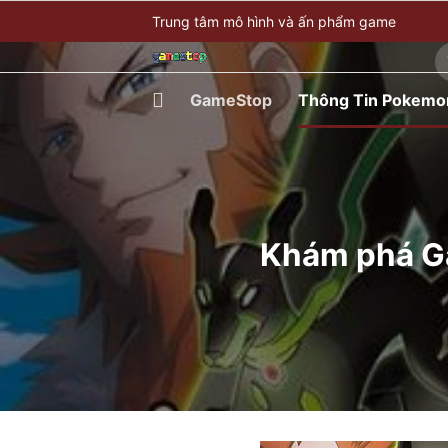
Bỏ
Trung tâm mô hình và ấn phẩm game
qua
T
nội
ki
dung
GameStop
Thông Tin Pokemo
Khám phá G