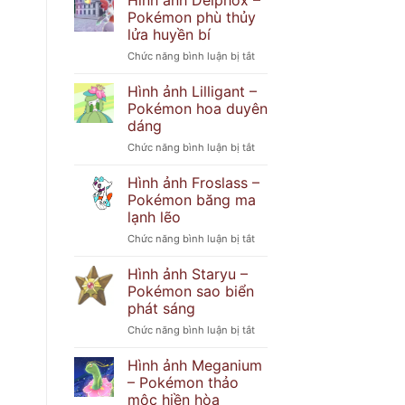
Hình ảnh Delphox –
Popplio
khó
Pokémon phù thủy
–
đoán
lửa huyền bí
Pokémon
ở
Chức năng bình luận bị tắt
hải
Hình
cẩu
ảnh
tinh
Hình ảnh Lilligant –
Delphox
nghịch
Pokémon hoa duyên
–
dáng
Pokémon
ở
Chức năng bình luận bị tắt
phù
Hình
thủy
ảnh
lửa
Hình ảnh Froslass –
Lilligant
huyền
Pokémon băng ma
–
bí
lạnh lẽo
Pokémon
ở
Chức năng bình luận bị tắt
hoa
Hình
duyên
ảnh
dáng
Hình ảnh Staryu –
Froslass
Pokémon sao biển
–
phát sáng
Pokémon
ở
Chức năng bình luận bị tắt
băng
Hình
ma
ảnh
lạnh
Hình ảnh Meganium
Staryu
lẽo
– Pokémon thảo
–
mộc hiền hòa