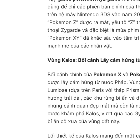
dùng để chỉ các phiên bản chính của t
trên hệ máy Nintendo 3DS vào năm 20
“Pokemon Z” được ra mắt, yếu tố “Z” 
thoại Zygarde và đặc biệt là mùa phim 
“Pokemon XY” đã khắc sâu vào tâm trí 
mạnh mẽ của các nhân vật.
Vùng Kalos: Bối cảnh Lấy cảm hứng t
Bối cảnh chính của
Pokemon X
và
Pok
được lấy cảm hứng từ nước Pháp. Vùng 
Lumiose (dựa trên Paris với tháp Pris
hương trải dài, các khu rừng bí ẩn và 
những cảnh quan đẹp mắt mà còn là nơ
được khám phá Kalos, vượt qua các Gy
bí ẩn cổ xưa của vùng đất này.
Lối thiết kế của Kalos mang đến một c