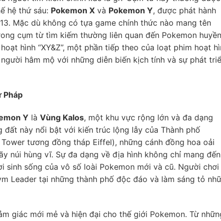
hế hệ thứ sáu:
Pokemon X
và
Pokemon Y
, được phát hành
13. Mặc dù không có tựa game chính thức nào mang tên
trong cụm từ tìm kiếm thường liên quan đến Pokemon huyề
hoạt hình “XY&Z”, một phần tiếp theo của loạt phim hoạt h
người hâm mộ với những diễn biến kịch tính và sự phát tri
ừ Pháp
emon Y
là
Vùng Kalos
, một khu vực rộng lớn và đa dạng
đất này nổi bật với kiến trúc lộng lẫy của Thành phố
m Tower tương đồng tháp Eiffel), những cánh đồng hoa oải
dãy núi hùng vĩ. Sự đa dạng về địa hình không chỉ mang đến
i sinh sống của vô số loài Pokemon mới và cũ. Người chơi
m Leader tại những thành phố độc đáo và làm sáng tỏ nh
ảm giác mới mẻ và hiện đại cho thế giới Pokemon. Từ nhữn