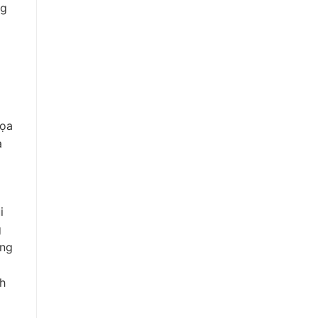
ng
họa
à
i
g
âng
nh