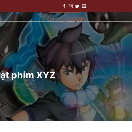
Giỏ hàng /
0
₫
ạt phim XYZ