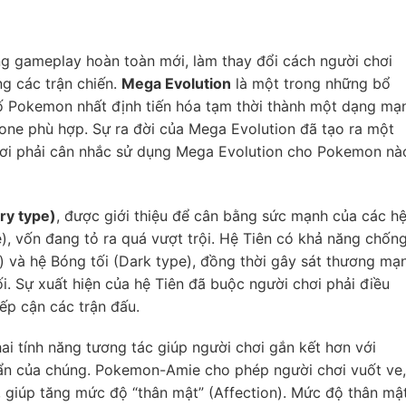
ăng gameplay hoàn toàn mới, làm thay đổi cách người chơi
ng các trận chiến.
Mega Evolution
là một trong những bổ
ố Pokemon nhất định tiến hóa tạm thời thành một dạng mạ
one phù hợp. Sự ra đời của Mega Evolution đã tạo ra một
chơi phải cân nhắc sử dụng Mega Evolution cho Pokemon nà
ry type)
, được giới thiệu để cân bằng sức mạnh của các h
), vốn đang tỏ ra quá vượt trội. Hệ Tiên có khả năng chốn
e) và hệ Bóng tối (Dark type), đồng thời gây sát thương mạ
i. Sự xuất hiện của hệ Tiên đã buộc người chơi phải điều
iếp cận các trận đấu.
hai tính năng tương tác giúp người chơi gắn kết hơn với
 ẩn của chúng. Pokemon-Amie cho phép người chơi vuốt ve,
 giúp tăng mức độ “thân mật” (Affection). Mức độ thân mậ