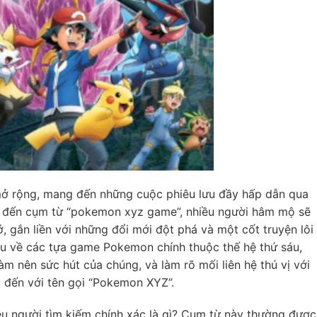
ở rộng, mang đến những cuộc phiêu lưu đầy hấp dẫn qua
c đến cụm từ “pokemon xyz game”, nhiều người hâm mộ sẽ
 gắn liền với những đổi mới đột phá và một cốt truyện lôi
iểu về các tựa game Pokemon chính thuộc thế hệ thứ sáu,
m nên sức hút của chúng, và làm rõ mối liên hệ thú vị với
t đến với tên gọi “Pokemon XYZ”.
u người tìm kiếm chính xác là gì? Cụm từ này thường được