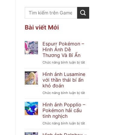
Bài viết Mới
Espurr Pokémon –
Hình Ảnh Dễ
Thương Và Bí Ẩn
ở
Chức năng bình luận bị tắt
Espurr
Pokémon
Hình ảnh Lusamine
–
với thần thái bí ẩn
Hình
khó đoán
Ảnh
ở
Chức năng bình luận bị tắt
Dễ
Hình
Thương
ảnh
Và
Hình ảnh Popplio –
Lusamine
Bí
Pokémon hải cẩu
với
Ẩn
tinh nghịch
thần
ở
Chức năng bình luận bị tắt
thái
Hình
bí
ảnh
ẩn