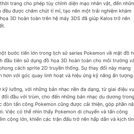
thời trang cho phép tùy chỉnh diện mạo nhân vật, đến nhữ
m đều được chăm chút tỉ mỉ, tạo nên một trải nghiệm khám
 họa 3D hoàn toàn trên hệ máy 3DS đã giúp Kalos trở nên
ết.
t bước tiến lớn trong lịch sử series Pokemon về mặt đồ 
nh đầu tiên sử dụng đồ họa 3D hoàn toàn cho môi trường v
phong cách sprite 2D truyền thống. Sự thay đổi này mang
hơn với góc quay linh hoạt và hiệu ứng kỹ năng ấn tượng.
ỹ lưỡng, với những bản nhạc nền đa dạng, từ giai điệu vu
i đối đầu với trùm, cho đến những bản nhạc du dương tron
các đòn tấn công Pokemon cũng được cải thiện, góp phần n
ơi. Việc có thể nhìn thấy Pokemon di chuyển và tấn công
m cộng lớn, khiến các trận đấu trở nên hấp dẫn và kịch tí