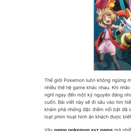
Thế giới Pokemon luôn không ngừng m
nhiều thế hệ game khác nhau. Khi nhắ
nghĩ ngay đến một kỷ nguyên đáng nhớ,
cuốn. Bài viết này sẽ đi sâu vào tìm h
khám phá những đặc điểm nổi bật đã là
loạt phim hoạt hình ăn khách được biế
Vậy
game pokemon xyz game
mà nhiề