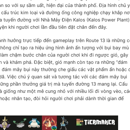
àn so với sự sầm uất, hiện đại của thành phố. Địa hình chủ 
g cấu trúc kim loại và đường ống công nghiệp chạy khắp nơi
a tuyến đường với Nhà Máy Điện Kalos (Kalos Power Plant)
yện khi người chơi lần đầu tiên đặt chân đến đây.
ảnh hưởng trực tiếp đến gameplay trên Route 13 là những 
hông chỉ tạo ra hiệu ứng hình ảnh ấn tượng với bụi bay mù
 làm chậm bước chân của người chơi khi đi ngược gió, gây
n và khám phá. Đặc biệt, gió mạnh còn tạo ra những “đám
g đám mây bụi này thường che giấu các vật phẩm ẩn hoặc 
dã. Việc chú ý quan sát và tương tác với các đám mây bụi
những phần thưởng giá trị mà tuyến đường 13 mang lại. Cấu
à giống như một mê cung nhỏ với nhiều lối đi vòng vèo, cá
oặc nhân tạo, đòi hỏi người chơi phải dành thời gian để