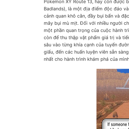
Pokemon XY Route 13, hay còn được bi
Badlands), là một địa điểm độc đáo và
cảnh quan khô cằn, đầy bụi bẩn và đặc 
mây bụi mù mịt. Đối với nhiều người 
một phần quan trọng của cuộc hành tr
còn để thu thập vật phẩm giá trị và tiế
sâu vào từng khía cạnh của tuyến đườn
giấu, đến các huấn luyện viên sẵn sàng
nhất cho hành trình khám phá của mình