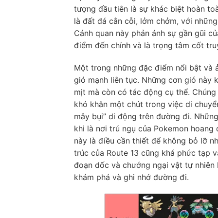
tượng đầu tiên là sự khác biệt hoàn to
là đất đá cằn cỗi, lởm chởm, với nhữn
Cảnh quan này phản ánh sự gần gũi củ
điểm đến chính và là trọng tâm cốt tru
Một trong những đặc điểm nổi bật và 
gió mạnh liên tục. Những cơn gió này k
mịt mà còn có tác động cụ thể. Chúng
khó khăn một chút trong việc di chuyể
mây bụi” di động trên đường đi. Nhữn
khi là nơi trú ngụ của Pokemon hoang 
này là điều cần thiết để không bỏ lỡ 
trúc của Route 13 cũng khá phức tạp v
đoạn dốc và chướng ngại vật tự nhiên h
khám phá và ghi nhớ đường đi.