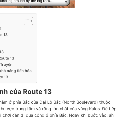
3
e 13
13
Route 13
 Truyện
khả năng tiến hóa
te 13
hình của Route 13
nằm ở phía Bắc của Đại Lộ Bắc (North Boulevard) thuộc
u vực trung tâm và rộng lớn nhất của vùng Kalos. Để tiếp
 chơi cần đi qua cổng ở phía Bắc. Ngay khi bước vào, ấn