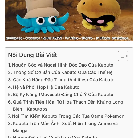
Nội Dung Bài Viết
Nguồn Gốc và Ngoại Hình Độc Đáo Của Kabuto
Thông Số Cơ Bản Của Kabuto Qua Các Thế Hệ
Các Khả Năng Đặc Trưng (Abilities) Của Kabuto
Hệ và Phối Hợp Hệ Của Kabuto
Bộ Kỹ Năng (Moveset) Đáng Chú Ý Của Kabuto
Quá Trình Tiến Hóa: Từ Hóa Thạch Đến Khủng Long
Biển – Kabutops
Nơi Tìm Kiếm Kabuto Trong Các Tựa Game Pokemon
Kabuto Trên Màn Ảnh: Xuất Hiện Trong Anime và
Manga
Những Điều Thú Vị Về Lore Của Kabuto