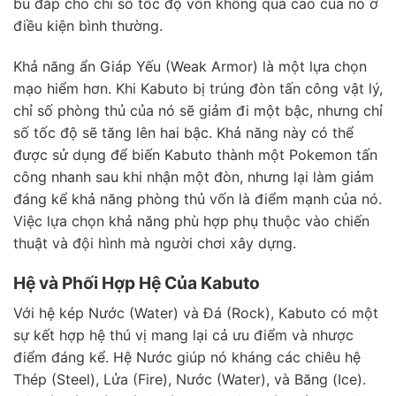
bù đắp cho chỉ số tốc độ vốn không quá cao của nó ở
điều kiện bình thường.
Khả năng ẩn Giáp Yếu (Weak Armor) là một lựa chọn
mạo hiểm hơn. Khi Kabuto bị trúng đòn tấn công vật lý,
chỉ số phòng thủ của nó sẽ giảm đi một bậc, nhưng chỉ
số tốc độ sẽ tăng lên hai bậc. Khả năng này có thể
được sử dụng để biến Kabuto thành một Pokemon tấn
công nhanh sau khi nhận một đòn, nhưng lại làm giảm
đáng kể khả năng phòng thủ vốn là điểm mạnh của nó.
Việc lựa chọn khả năng phù hợp phụ thuộc vào chiến
thuật và đội hình mà người chơi xây dựng.
Hệ và Phối Hợp Hệ Của Kabuto
Với hệ kép Nước (Water) và Đá (Rock), Kabuto có một
sự kết hợp hệ thú vị mang lại cả ưu điểm và nhược
điểm đáng kể. Hệ Nước giúp nó kháng các chiêu hệ
Thép (Steel), Lửa (Fire), Nước (Water), và Băng (Ice).