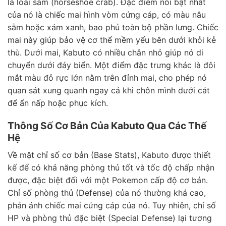
là loài sam (horseshoe crab). Đặc điểm nổi bật nhất
của nó là chiếc mai hình vòm cứng cáp, có màu nâu
sẫm hoặc xám xanh, bao phủ toàn bộ phần lưng. Chiếc
mai này giúp bảo vệ cơ thể mềm yếu bên dưới khỏi kẻ
thù. Dưới mai, Kabuto có nhiều chân nhỏ giúp nó di
chuyển dưới đáy biển. Một điểm đặc trưng khác là đôi
mắt màu đỏ rực lớn nằm trên đỉnh mai, cho phép nó
quan sát xung quanh ngay cả khi chôn mình dưới cát
để ẩn nấp hoặc phục kích.
Thông Số Cơ Bản Của Kabuto Qua Các Thế
Hệ
Về mặt chỉ số cơ bản (Base Stats), Kabuto được thiết
kế để có khả năng phòng thủ tốt và tốc độ chấp nhận
được, đặc biệt đối với một Pokemon cấp độ cơ bản.
Chỉ số phòng thủ (Defense) của nó thường khá cao,
phản ánh chiếc mai cứng cáp của nó. Tuy nhiên, chỉ số
HP và phòng thủ đặc biệt (Special Defense) lại tương