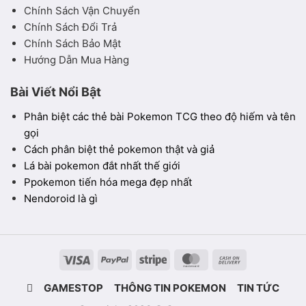
Chính Sách Vận Chuyển
Chính Sách Đổi Trả
Chính Sách Bảo Mật
Hướng Dẫn Mua Hàng
Bài Viết Nổi Bật
Phân biệt các thẻ bài Pokemon TCG theo độ hiếm và tên
gọi
Cách phân biệt thẻ pokemon thật và giả
Lá bài pokemon đắt nhất thế giới
Ppokemon tiến hóa mega đẹp nhất
Nendoroid là gì
Visa
PayPal
Stripe
MasterCard
Cash
On
GAMESTOP
THÔNG TIN POKEMON
TIN TỨC
Delivery