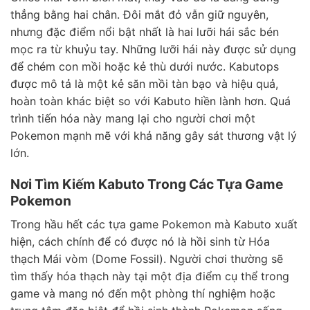
thẳng bằng hai chân. Đôi mắt đỏ vẫn giữ nguyên,
nhưng đặc điểm nổi bật nhất là hai lưỡi hái sắc bén
mọc ra từ khuỷu tay. Những lưỡi hái này được sử dụng
để chém con mồi hoặc kẻ thù dưới nước. Kabutops
được mô tả là một kẻ săn mồi tàn bạo và hiệu quả,
hoàn toàn khác biệt so với Kabuto hiền lành hơn. Quá
trình tiến hóa này mang lại cho người chơi một
Pokemon mạnh mẽ với khả năng gây sát thương vật lý
lớn.
Nơi Tìm Kiếm Kabuto Trong Các Tựa Game
Pokemon
Trong hầu hết các tựa game Pokemon mà Kabuto xuất
hiện, cách chính để có được nó là hồi sinh từ Hóa
thạch Mái vòm (Dome Fossil). Người chơi thường sẽ
tìm thấy hóa thạch này tại một địa điểm cụ thể trong
game và mang nó đến một phòng thí nghiệm hoặc