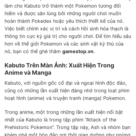
làm cho Kabuto trở thành một Pokemon tương đối
hiếm và được săn lùng bởi những người chơi muốn
hoàn thành Pokedex hoặc yêu thích thiết kế của nó.
Việc biết chính xác vị trí và cách hồi sinh hóa thạch là
thông tin cực kỳ giá trị cho người chơi. Để tìm hiểu sâu
hơn về thế giới Pokemon và các sinh vật kỳ thú của
nó, bạn có thể ghé thăm
gamestop.vn
.
Kabuto Trên Màn Ảnh: Xuất Hiện Trong
Anime và Manga
Kabuto, với nguồn gốc cổ đại và ngoại hình độc đáo,
cũng có những lần xuất hiện đáng nhớ trong loạt phim
hoạt hình (anime) và truyện tranh (manga) Pokemon.
Trong anime, một trong những lần xuất hiện nổi bật
nhất của Kabuto là trong tập phim “Attack of the
Prehistoric Pokemon”. Trong tập này, Ash và nhóm bạn
khám phá một hòn đảo nơi thời gian dường như ngừng