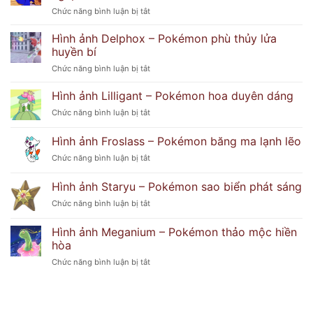
Và
ở
Chức năng bình luận bị tắt
thần
Bí
Hình
thái
Ẩn
ảnh
bí
Hình ảnh Delphox – Pokémon phù thủy lửa
Popplio
ẩn
huyền bí
–
khó
ở
Chức năng bình luận bị tắt
Pokémon
đoán
Hình
hải
ảnh
Hình ảnh Lilligant – Pokémon hoa duyên dáng
cẩu
Delphox
tinh
ở
Chức năng bình luận bị tắt
–
nghịch
Hình
Pokémon
ảnh
Hình ảnh Froslass – Pokémon băng ma lạnh lẽo
phù
Lilligant
thủy
ở
Chức năng bình luận bị tắt
–
lửa
Hình
Pokémon
huyền
ảnh
hoa
Hình ảnh Staryu – Pokémon sao biển phát sáng
bí
Froslass
duyên
ở
Chức năng bình luận bị tắt
–
dáng
Hình
Pokémon
ảnh
băng
Hình ảnh Meganium – Pokémon thảo mộc hiền
Staryu
ma
hòa
–
lạnh
ở
Chức năng bình luận bị tắt
Pokémon
lẽo
Hình
sao
ảnh
biển
Meganium
phát
–
sáng