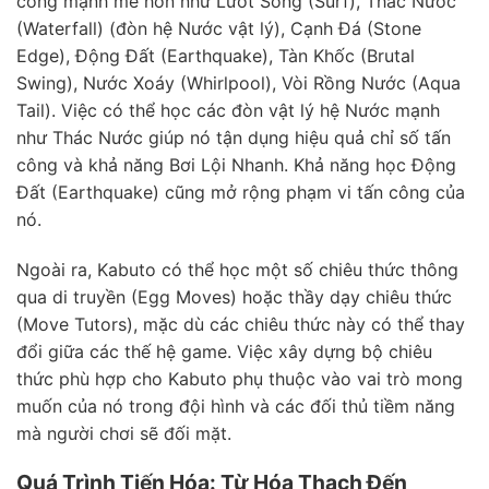
công mạnh mẽ hơn như Lướt Sóng (Surf), Thác Nước
(Waterfall) (đòn hệ Nước vật lý), Cạnh Đá (Stone
Edge), Động Đất (Earthquake), Tàn Khốc (Brutal
Swing), Nước Xoáy (Whirlpool), Vòi Rồng Nước (Aqua
Tail). Việc có thể học các đòn vật lý hệ Nước mạnh
như Thác Nước giúp nó tận dụng hiệu quả chỉ số tấn
công và khả năng Bơi Lội Nhanh. Khả năng học Động
Đất (Earthquake) cũng mở rộng phạm vi tấn công của
nó.
Ngoài ra, Kabuto có thể học một số chiêu thức thông
qua di truyền (Egg Moves) hoặc thầy dạy chiêu thức
(Move Tutors), mặc dù các chiêu thức này có thể thay
đổi giữa các thế hệ game. Việc xây dựng bộ chiêu
thức phù hợp cho Kabuto phụ thuộc vào vai trò mong
muốn của nó trong đội hình và các đối thủ tiềm năng
mà người chơi sẽ đối mặt.
Quá Trình Tiến Hóa: Từ Hóa Thạch Đến