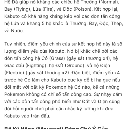
Hệ Đá giúp nó kháng các chiêu hệ Thường (Normal),
Bay (Flying), Lửa (Fire), và Độc (Poison). Kết hợp lại,
Kabuto có khả năng kháng kép với các đòn tấn công
hệ Lửa và kháng 5 hệ khác là Thường, Bay, Độc, Thép,
và Nước.
Tuy nhiên, điểm yếu chính của sự kết hợp hệ này là số
lượng điểm yếu của Kabuto. Nó bị khắc chế bởi các
đòn tấn công hệ Cỏ (Grass) (gây sát thương x4), hệ
Giác đấu (Fighting), hệ Đất (Ground), và hệ Điện
(Electric) (gây sát thương x2). Đặc biệt, điểm yếu x4
trước hệ Cỏ làm cho Kabuto cực kỳ dễ bị hạ gục nếu
đối mặt với bất kỳ Pokemon hệ Cỏ nào, kể cả những
Pokemon không có chỉ số tấn công cao. Sự nhạy cảm
với các đòn tấn công phổ biến như Đất và Điện cũng
đòi hỏi người chơi phải cân nhắc kỹ lưỡng khi đưa
Kabuto vào trận đấu.
Bộ Kỹ Năng (Moveset) Đáng Chú Ý Của