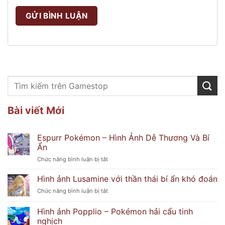
Bài viết Mới
Espurr Pokémon – Hình Ảnh Dễ Thương Và Bí
Ẩn
ở
Chức năng bình luận bị tắt
Espurr
Pokémon
Hình ảnh Lusamine với thần thái bí ẩn khó đoán
–
ở
Chức năng bình luận bị tắt
Hình
Hình
Ảnh
ảnh
Hình ảnh Popplio – Pokémon hải cẩu tinh
Dễ
Lusamine
Thương
nghịch
với