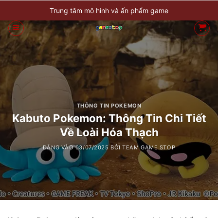
Bỏ
Trung tâm mô hình và ấn phẩm game
qua
nội
dung
THÔNG TIN POKEMON
Kabuto Pokemon: Thông Tin Chi Tiết
Về Loài Hóa Thạch
ĐĂNG VÀO
03/07/2025
BỞI
TEAM GAME STOP