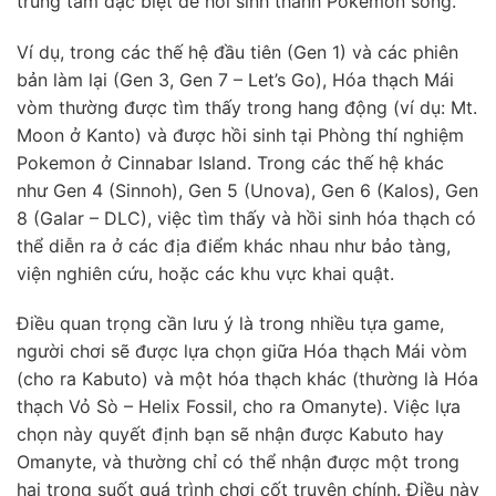
trung tâm đặc biệt để hồi sinh thành Pokemon sống.
Ví dụ, trong các thế hệ đầu tiên (Gen 1) và các phiên
bản làm lại (Gen 3, Gen 7 – Let’s Go), Hóa thạch Mái
vòm thường được tìm thấy trong hang động (ví dụ: Mt.
Moon ở Kanto) và được hồi sinh tại Phòng thí nghiệm
Pokemon ở Cinnabar Island. Trong các thế hệ khác
như Gen 4 (Sinnoh), Gen 5 (Unova), Gen 6 (Kalos), Gen
8 (Galar – DLC), việc tìm thấy và hồi sinh hóa thạch có
thể diễn ra ở các địa điểm khác nhau như bảo tàng,
viện nghiên cứu, hoặc các khu vực khai quật.
Điều quan trọng cần lưu ý là trong nhiều tựa game,
người chơi sẽ được lựa chọn giữa Hóa thạch Mái vòm
(cho ra Kabuto) và một hóa thạch khác (thường là Hóa
thạch Vỏ Sò – Helix Fossil, cho ra Omanyte). Việc lựa
chọn này quyết định bạn sẽ nhận được Kabuto hay
Omanyte, và thường chỉ có thể nhận được một trong
hai trong suốt quá trình chơi cốt truyện chính. Điều này