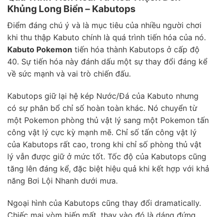
Khủng Long Biển – Kabutops
Điểm đáng chú ý và là mục tiêu của nhiều người chơi
khi thu thập Kabuto chính là quá trình tiến hóa của nó.
Kabuto Pokemon
tiến hóa thành Kabutops ở cấp độ
40. Sự tiến hóa này đánh dấu một sự thay đổi đáng kể
về sức mạnh và vai trò chiến đấu.
Kabutops giữ lại hệ kép Nước/Đá của Kabuto nhưng
có sự phân bổ chỉ số hoàn toàn khác. Nó chuyển từ
một Pokemon phòng thủ vật lý sang một Pokemon tấn
công vật lý cực kỳ mạnh mẽ. Chỉ số tấn công vật lý
của Kabutops rất cao, trong khi chỉ số phòng thủ vật
lý vẫn được giữ ở mức tốt. Tốc độ của Kabutops cũng
tăng lên đáng kể, đặc biệt hiệu quả khi kết hợp với khả
năng Bơi Lội Nhanh dưới mưa.
Ngoại hình của Kabutops cũng thay đổi dramatically.
Chiếc mai vòm biến mất, thay vào đó là dáng đứng