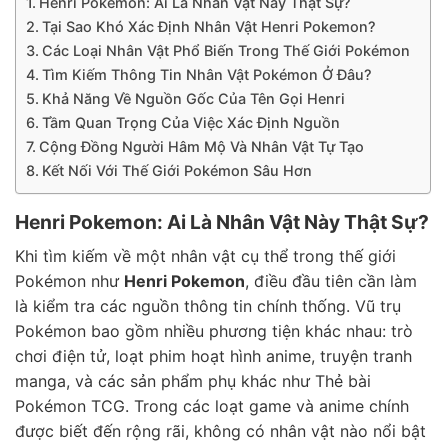
Henri Pokemon: Ai Là Nhân Vật Này Thật Sự?
Tại Sao Khó Xác Định Nhân Vật Henri Pokemon?
Các Loại Nhân Vật Phổ Biến Trong Thế Giới Pokémon
Tìm Kiếm Thông Tin Nhân Vật Pokémon Ở Đâu?
Khả Năng Về Nguồn Gốc Của Tên Gọi Henri
Tầm Quan Trọng Của Việc Xác Định Nguồn
Cộng Đồng Người Hâm Mộ Và Nhân Vật Tự Tạo
Kết Nối Với Thế Giới Pokémon Sâu Hơn
Henri Pokemon: Ai Là Nhân Vật Này Thật Sự?
Khi tìm kiếm về một nhân vật cụ thể trong thế giới
Pokémon như
Henri Pokemon
, điều đầu tiên cần làm
là kiểm tra các nguồn thông tin chính thống. Vũ trụ
Pokémon bao gồm nhiều phương tiện khác nhau: trò
chơi điện tử, loạt phim hoạt hình anime, truyện tranh
manga, và các sản phẩm phụ khác như Thẻ bài
Pokémon TCG. Trong các loạt game và anime chính
được biết đến rộng rãi, không có nhân vật nào nổi bật