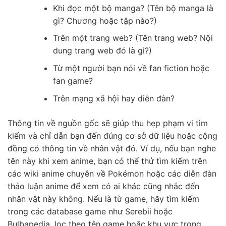
Khi đọc một bộ manga? (Tên bộ manga là
gì? Chương hoặc tập nào?)
Trên một trang web? (Tên trang web? Nội
dung trang web đó là gì?)
Từ một người bạn nói về fan fiction hoặc
fan game?
Trên mạng xã hội hay diễn đàn?
Thông tin về nguồn gốc sẽ giúp thu hẹp phạm vi tìm
kiếm và chỉ dẫn bạn đến đúng cơ sở dữ liệu hoặc cộng
đồng có thông tin về nhân vật đó. Ví dụ, nếu bạn nghe
tên này khi xem anime, bạn có thể thử tìm kiếm trên
các wiki anime chuyên về Pokémon hoặc các diễn đàn
thảo luận anime để xem có ai khác cũng nhắc đến
nhân vật này không. Nếu là từ game, hãy tìm kiếm
trong các database game như Serebii hoặc
Bulbapedia, lọc theo tên game hoặc khu vực trong