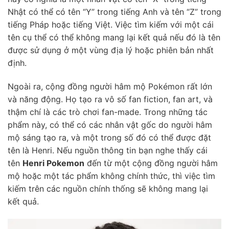
Nhật có thể có tên “Y” trong tiếng Anh và tên “Z” trong
tiếng Pháp hoặc tiếng Việt. Việc tìm kiếm với một cái
tên cụ thể có thể không mang lại kết quả nếu đó là tên
được sử dụng ở một vùng địa lý hoặc phiên bản nhất
định.
Ngoài ra, cộng đồng người hâm mộ Pokémon rất lớn
và năng động. Họ tạo ra vô số fan fiction, fan art, và
thậm chí là các trò chơi fan-made. Trong những tác
phẩm này, có thể có các nhân vật gốc do người hâm
mộ sáng tạo ra, và một trong số đó có thể được đặt
tên là Henri. Nếu nguồn thông tin bạn nghe thấy cái
tên
Henri Pokemon
đến từ một cộng đồng người hâm
mộ hoặc một tác phẩm không chính thức, thì việc tìm
kiếm trên các nguồn chính thống sẽ không mang lại
kết quả.