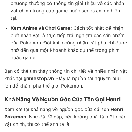
phương thường có thông tin giới thiệu về các nhân
vật chính trong các game hoặc series anime hiện
tại.
Xem Anime và Chơi Game:
Cách tốt nhất để nhận
biết nhân vật là trực tiếp trải nghiệm các sản phẩm
của Pokémon. Đôi khi, những nhân vật phụ chỉ được
nhớ đến qua một khoảnh khắc cụ thể trong phim
hoặc game.
Bạn có thể tìm thấy thông tin chi tiết về nhiều nhân vật
khác tại
gamestop.vn
. Đây là nguồn tài nguyên hữu
ích để khám phá thế giới Pokémon.
Khả Năng Về Nguồn Gốc Của Tên Gọi Henri
Xem xét lại khả năng về nguồn gốc của cái tên
Henri
Pokemon
. Như đã đề cập, nếu không phải là một nhân
vật chính, thì có thể anh ta là: