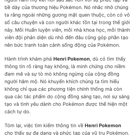
bề dày của thương hiệu Pokémon. Nó nhắc nhở chúng
ta rằng ngoài những gương mặt quen thuộc, còn có vô
số câu chuyện và con người khác tồn tại trong thế giới
này. Mỗi Huấn luyện viên, mỗi nhà khoa học, mỗi thành
viên đội phản diện dù nhỏ đến đâu cũng góp phần tạo
nên bức tranh toàn cảnh sống động của Pokémon.
Hành trình khám phá
Henri Pokemon
, dù có tìm thấy
thông tin rõ ràng hay không, là minh chứng cho niềm
đam mê và sự tò mò không ngừng của cộng đồng
người hâm mộ. Nó khuyến khích chúng ta tìm hiểu
không chỉ qua các phương tiện chính thống mà còn
qua các tác phẩm do cộng đồng sáng tạo, nơi sự sáng
tạo và tình yêu dành cho Pokémon được thể hiện một
cách tự do.
Tóm lại, việc tìm kiếm thông tin về
Henri Pokemon
cho thấy sự đa dạng và phức tạp của vũ trụ Pokémon.