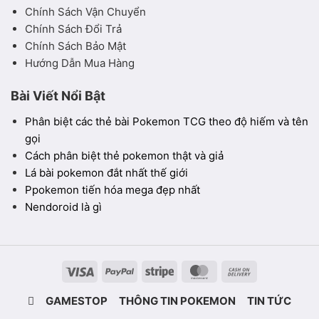
Chính Sách Vận Chuyển
Chính Sách Đổi Trả
Chính Sách Bảo Mật
Hướng Dẫn Mua Hàng
Bài Viết Nổi Bật
Phân biệt các thẻ bài Pokemon TCG theo độ hiếm và tên
gọi
Cách phân biệt thẻ pokemon thật và giả
Lá bài pokemon đắt nhất thế giới
Ppokemon tiến hóa mega đẹp nhất
Nendoroid là gì
Visa
PayPal
Stripe
MasterCard
Cash
On
GAMESTOP
THÔNG TIN POKEMON
TIN TỨC
Delivery