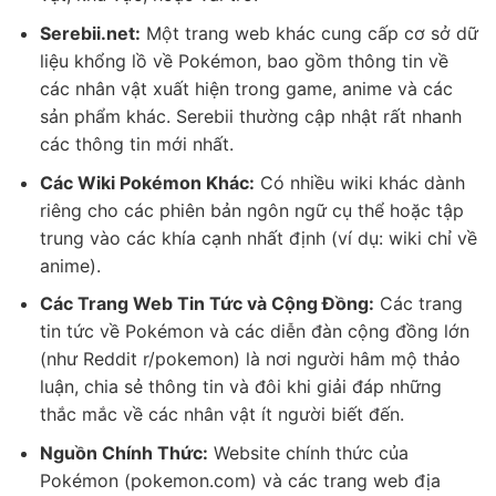
Serebii.net:
Một trang web khác cung cấp cơ sở dữ
liệu khổng lồ về Pokémon, bao gồm thông tin về
các nhân vật xuất hiện trong game, anime và các
sản phẩm khác. Serebii thường cập nhật rất nhanh
các thông tin mới nhất.
Các Wiki Pokémon Khác:
Có nhiều wiki khác dành
riêng cho các phiên bản ngôn ngữ cụ thể hoặc tập
trung vào các khía cạnh nhất định (ví dụ: wiki chỉ về
anime).
Các Trang Web Tin Tức và Cộng Đồng:
Các trang
tin tức về Pokémon và các diễn đàn cộng đồng lớn
(như Reddit r/pokemon) là nơi người hâm mộ thảo
luận, chia sẻ thông tin và đôi khi giải đáp những
thắc mắc về các nhân vật ít người biết đến.
Nguồn Chính Thức:
Website chính thức của
Pokémon (pokemon.com) và các trang web địa