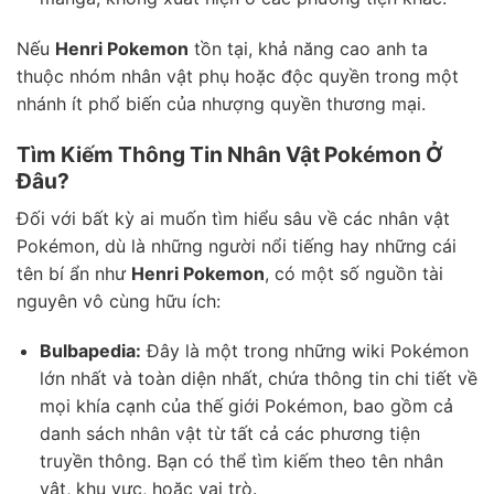
Nếu
Henri Pokemon
tồn tại, khả năng cao anh ta
thuộc nhóm nhân vật phụ hoặc độc quyền trong một
nhánh ít phổ biến của nhượng quyền thương mại.
Tìm Kiếm Thông Tin Nhân Vật Pokémon Ở
Đâu?
Đối với bất kỳ ai muốn tìm hiểu sâu về các nhân vật
Pokémon, dù là những người nổi tiếng hay những cái
tên bí ẩn như
Henri Pokemon
, có một số nguồn tài
nguyên vô cùng hữu ích:
Bulbapedia:
Đây là một trong những wiki Pokémon
lớn nhất và toàn diện nhất, chứa thông tin chi tiết về
mọi khía cạnh của thế giới Pokémon, bao gồm cả
danh sách nhân vật từ tất cả các phương tiện
truyền thông. Bạn có thể tìm kiếm theo tên nhân
vật, khu vực, hoặc vai trò.