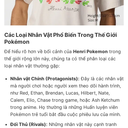
Các Loại Nhân Vật Phổ Biến Trong Thế Giới
Pokémon
Để hiểu rõ hơn về bối cảnh của
Henri Pokemon
trong
thế giới rộng lớn này, chúng ta có thể phân loại các
loại nhân vật thường gặp:
Nhân vật Chính (Protagonists):
Đây là các nhân vật
mà người chơi hoặc người xem theo dõi hành trình,
như Red, Ethan, Brendan, Lucas, Hilbert, Nate,
Calem, Elio, Chase trong game, hoặc Ash Ketchum
trong anime. Họ thường là những Huấn luyện viên
Pokémon trẻ tuổi bắt đầu cuộc phiêu lưu của mình.
Đối Thủ (Rivals):
Những nhân vật này cạnh tranh