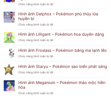
Và
ở
Chức năng bình luận bị tắt
thần
Bí
Hình
thái
Ẩn
ảnh
bí
Hình ảnh Delphox – Pokémon phù thủy lửa
Popplio
ẩn
huyền bí
–
khó
ở
Chức năng bình luận bị tắt
Pokémon
đoán
Hình
hải
ảnh
Hình ảnh Lilligant – Pokémon hoa duyên dáng
cẩu
Delphox
tinh
ở
Chức năng bình luận bị tắt
–
nghịch
Hình
Pokémon
ảnh
Hình ảnh Froslass – Pokémon băng ma lạnh lẽo
phù
Lilligant
thủy
ở
Chức năng bình luận bị tắt
–
lửa
Hình
Pokémon
huyền
ảnh
hoa
Hình ảnh Staryu – Pokémon sao biển phát sáng
bí
Froslass
duyên
ở
Chức năng bình luận bị tắt
–
dáng
Hình
Pokémon
ảnh
băng
Hình ảnh Meganium – Pokémon thảo mộc hiền
Staryu
ma
hòa
–
lạnh
ở
Chức năng bình luận bị tắt
Pokémon
lẽo
Hình
sao
ảnh
biển
Meganium
phát
–
sáng