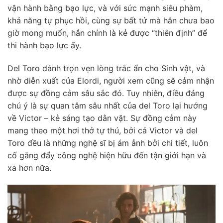
vận hành bằng bạo lực, và với sức mạnh siêu phàm,
khả năng tự phục hồi, cùng sự bất tử mà hắn chưa bao
giờ mong muốn, hắn chính là kẻ được “thiên định” để
thi hành bạo lực ấy.
Del Toro dành trọn vẹn lòng trắc ẩn cho Sinh vật, và
nhờ diễn xuất của Elordi, người xem cũng sẽ cảm nhận
được sự đồng cảm sâu sắc đó. Tuy nhiên, điều đáng
chú ý là sự quan tâm sâu nhất của del Toro lại hướng
về Victor – kẻ sáng tạo dằn vặt. Sự đồng cảm này
mang theo một hơi thở tự thú, bởi cả Victor và del
Toro đều là những nghệ sĩ bị ám ảnh bởi chi tiết, luôn
cố gắng đẩy công nghệ hiện hữu đến tận giới hạn và
xa hơn nữa.