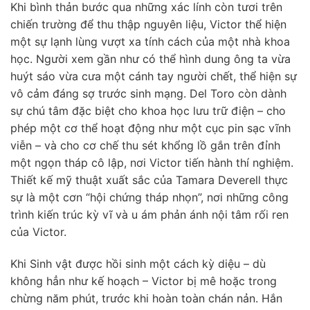
Khi bình thản bước qua những xác lính còn tươi trên
chiến trường để thu thập nguyên liệu, Victor thể hiện
một sự lạnh lùng vượt xa tính cách của một nhà khoa
học. Người xem gần như có thể hình dung ông ta vừa
huýt sáo vừa cưa một cánh tay người chết, thể hiện sự
vô cảm đáng sợ trước sinh mạng. Del Toro còn dành
sự chú tâm đặc biệt cho khoa học lưu trữ điện – cho
phép một cơ thể hoạt động như một cục pin sạc vĩnh
viễn – và cho cơ chế thu sét khổng lồ gắn trên đỉnh
một ngọn tháp cô lập, nơi Victor tiến hành thí nghiệm.
Thiết kế mỹ thuật xuất sắc của Tamara Deverell thực
sự là một cơn “hội chứng tháp nhọn”, nơi những công
trình kiến trúc kỳ vĩ và u ám phản ánh nội tâm rối ren
của Victor.
Khi Sinh vật được hồi sinh một cách kỳ diệu – dù
không hẳn như kế hoạch – Victor bị mê hoặc trong
chừng năm phút, trước khi hoàn toàn chán nản. Hắn