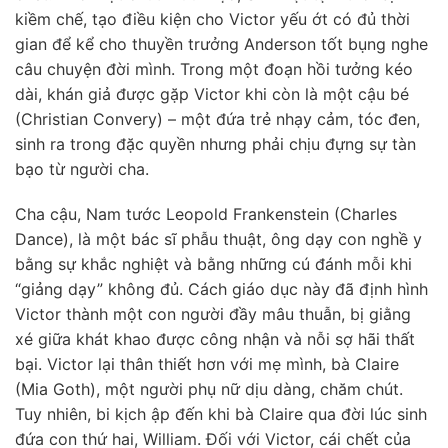
kiềm chế, tạo điều kiện cho Victor yếu ớt có đủ thời
gian để kể cho thuyền trưởng Anderson tốt bụng nghe
câu chuyện đời mình. Trong một đoạn hồi tưởng kéo
dài, khán giả được gặp Victor khi còn là một cậu bé
(Christian Convery) – một đứa trẻ nhạy cảm, tóc đen,
sinh ra trong đặc quyền nhưng phải chịu đựng sự tàn
bạo từ người cha.
Cha cậu, Nam tước Leopold Frankenstein (Charles
Dance), là một bác sĩ phẫu thuật, ông dạy con nghề y
bằng sự khắc nghiệt và bằng những cú đánh mỗi khi
“giảng dạy” không đủ. Cách giáo dục này đã định hình
Victor thành một con người đầy mâu thuẫn, bị giằng
xé giữa khát khao được công nhận và nỗi sợ hãi thất
bại. Victor lại thân thiết hơn với mẹ mình, bà Claire
(Mia Goth), một người phụ nữ dịu dàng, chăm chút.
Tuy nhiên, bi kịch ập đến khi bà Claire qua đời lúc sinh
đứa con thứ hai, William. Đối với Victor, cái chết của