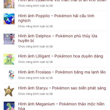
–
ở
Chức năng bình luận bị tắt
Hình
Hình
Ảnh
ảnh
Hình ảnh Popplio – Pokémon hải cẩu tinh
Dễ
Lusamine
Thương
nghịch
với
Và
ở
Chức năng bình luận bị tắt
thần
Bí
Hình
thái
Ẩn
ảnh
bí
Hình ảnh Delphox – Pokémon phù thủy lửa
Popplio
ẩn
huyền bí
–
khó
ở
Chức năng bình luận bị tắt
Pokémon
đoán
Hình
hải
ảnh
Hình ảnh Lilligant – Pokémon hoa duyên dáng
cẩu
Delphox
tinh
ở
Chức năng bình luận bị tắt
–
nghịch
Hình
Pokémon
ảnh
Hình ảnh Froslass – Pokémon băng ma lạnh lẽo
phù
Lilligant
thủy
ở
Chức năng bình luận bị tắt
–
lửa
Hình
Pokémon
huyền
ảnh
hoa
Hình ảnh Staryu – Pokémon sao biển phát sáng
bí
Froslass
duyên
ở
Chức năng bình luận bị tắt
–
dáng
Hình
Pokémon
ảnh
băng
Hình ảnh Meganium – Pokémon thảo mộc hiền
Staryu
ma
hòa