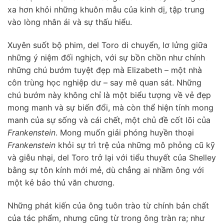
xa hơn khỏi những khuôn mẫu của kinh dị, tập trung
vào lòng nhân ái và sự thấu hiểu.
Xuyên suốt bộ phim, del Toro di chuyển, lơ lửng giữa
những ý niệm đối nghịch, với sự bồn chồn như chính
những chú bướm tuyệt đẹp mà Elizabeth – một nhà
côn trùng học nghiệp dư – say mê quan sát. Những
chú bướm này không chỉ là một biểu tượng về vẻ đẹp
mong manh và sự biến đổi, mà còn thể hiện tính mong
manh của sự sống và cái chết, một chủ đề cốt lõi của
Frankenstein
. Mong muốn giải phóng huyền thoại
Frankenstein
khỏi sự trì trệ của những mô phỏng cũ kỹ
và giễu nhại, del Toro trở lại với tiểu thuyết của Shelley
bằng sự tôn kính mới mẻ, dù chẳng ai nhầm ông với
một kẻ bảo thủ văn chương.
Những phát kiến của ông tuôn trào từ chính bản chất
của tác phẩm, nhưng cũng từ trong ông tràn ra; như