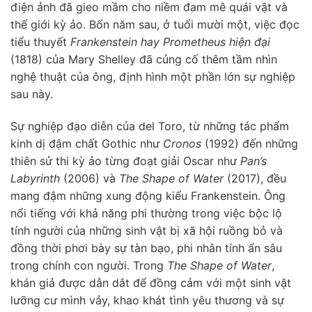
điện ảnh đã gieo mầm cho niềm đam mê quái vật và
thế giới kỳ ảo. Bốn năm sau, ở tuổi mười một, việc đọc
tiểu thuyết
Frankenstein hay Prometheus hiện đại
(1818) của Mary Shelley đã củng cố thêm tầm nhìn
nghệ thuật của ông, định hình một phần lớn sự nghiệp
sau này.
Sự nghiệp đạo diễn của del Toro, từ những tác phẩm
kinh dị đậm chất Gothic như
Cronos
(1992) đến những
thiên sử thi kỳ ảo từng đoạt giải Oscar như
Pan’s
Labyrinth
(2006) và
The Shape of Water
(2017), đều
mang đậm những xung động kiểu Frankenstein. Ông
nổi tiếng với khả năng phi thường trong việc bộc lộ
tính người của những sinh vật bị xã hội ruồng bỏ và
đồng thời phơi bày sự tàn bạo, phi nhân tính ẩn sâu
trong chính con người. Trong
The Shape of Water
,
khán giả được dẫn dắt để đồng cảm với một sinh vật
lưỡng cư mình vảy, khao khát tình yêu thương và sự