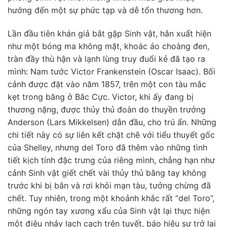
hướng đến một sự phức tạp và dễ tổn thương hơn.
Lần đầu tiên khán giả bắt gặp Sinh vật, hắn xuất hiện
như một bóng ma không mặt, khoác áo choàng đen,
tràn đầy thù hận và lạnh lùng truy đuổi kẻ đã tạo ra
mình: Nam tước Victor Frankenstein (Oscar Isaac). Bối
cảnh được đặt vào năm 1857, trên một con tàu mắc
kẹt trong băng ở Bắc Cực. Victor, khi ấy đang bị
thương nặng, được thủy thủ đoàn do thuyền trưởng
Anderson (Lars Mikkelsen) dẫn đầu, cho trú ẩn. Những
chi tiết này có sự liên kết chặt chẽ với tiểu thuyết gốc
của Shelley, nhưng del Toro đã thêm vào những tình
tiết kịch tính đặc trưng của riêng mình, chẳng hạn như
cảnh Sinh vật giết chết vài thủy thủ bằng tay không
trước khi bị bắn và rơi khỏi mạn tàu, tưởng chừng đã
chết. Tuy nhiên, trong một khoảnh khắc rất “del Toro”,
những ngón tay xương xẩu của Sinh vật lại thực hiện
một điệu nhảy lạch cạch trên tuyết, báo hiệu sự trở lại