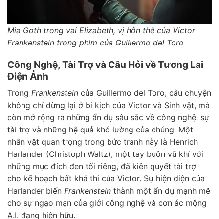
Mia Goth trong vai Elizabeth, vị hôn thê của Victor
Frankenstein trong phim của Guillermo del Toro
Công Nghệ, Tài Trợ và Câu Hỏi về Tương Lai
Điện Ảnh
Trong
Frankenstein
của Guillermo del Toro, câu chuyện
không chỉ dừng lại ở bi kịch của Victor và Sinh vật, mà
còn mở rộng ra những ẩn dụ sâu sắc về công nghệ, sự
tài trợ và những hệ quả khó lường của chúng. Một
nhân vật quan trọng trong bức tranh này là Henrich
Harlander (Christoph Waltz), một tay buôn vũ khí với
những mục đích đen tối riêng, đã kiên quyết tài trợ
cho kế hoạch bất khả thi của Victor. Sự hiện diện của
Harlander biến
Frankenstein
thành một ẩn dụ mạnh mẽ
cho sự ngạo mạn của giới công nghệ và cơn ác mộng
A.I. đang hiện hữu.