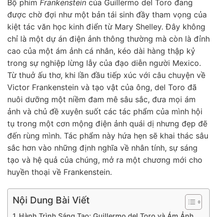
Bộ phim
Frankenstein
của Guillermo del Toro đang
được chờ đợi như một bản tái sinh đầy tham vọng của
kiệt tác văn học kinh điển từ Mary Shelley. Đây không
chỉ là một dự án điện ảnh thông thường mà còn là đỉnh
cao của một ám ảnh cá nhân, kéo dài hàng thập kỷ
trong sự nghiệp lừng lẫy của đạo diễn người Mexico.
Từ thuở ấu thơ, khi lần đầu tiếp xúc với câu chuyện về
Victor Frankenstein và tạo vật của ông, del Toro đã
nuôi dưỡng một niềm đam mê sâu sắc, đưa mọi ám
ảnh và chủ đề xuyên suốt các tác phẩm của mình hội
tụ trong một cơn mộng điện ảnh quái dị nhưng đẹp đẽ
đến rùng mình. Tác phẩm này hứa hẹn sẽ khai thác sâu
sắc hơn vào những định nghĩa về nhân tính, sự sáng
tạo và hệ quả của chúng, mở ra một chương mới cho
huyền thoại về Frankenstein.
Nội Dung Bài Viết
Hành Trình Sáng Tạo: Guillermo del Toro và Ám Ảnh