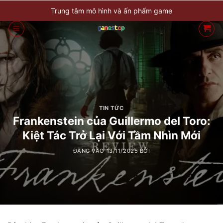
Bỏ
Trung tâm mô hình và ấn phẩm game
qua
nội
dung
TIN TỨC
Frankenstein của Guillermo del Toro:
Kiệt Tác Trở Lại Với Tầm Nhìn Mới
ĐĂNG VÀO
13/11/2025
BỞI