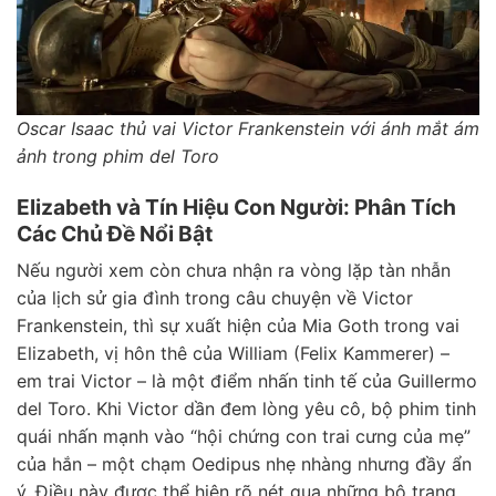
Oscar Isaac thủ vai Victor Frankenstein với ánh mắt ám
ảnh trong phim del Toro
Elizabeth và Tín Hiệu Con Người: Phân Tích
Các Chủ Đề Nổi Bật
Nếu người xem còn chưa nhận ra vòng lặp tàn nhẫn
của lịch sử gia đình trong câu chuyện về Victor
Frankenstein, thì sự xuất hiện của Mia Goth trong vai
Elizabeth, vị hôn thê của William (Felix Kammerer) –
em trai Victor – là một điểm nhấn tinh tế của Guillermo
del Toro. Khi Victor dần đem lòng yêu cô, bộ phim tinh
quái nhấn mạnh vào “hội chứng con trai cưng của mẹ”
của hắn – một chạm Oedipus nhẹ nhàng nhưng đầy ẩn
ý. Điều này được thể hiện rõ nét qua những bộ trang