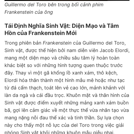
Guillermo del Toro bên trong bối cảnh phim
Frankenstein của ông
Tái Định Nghĩa Sinh Vật: Diện Mạo và Tâm
Hồn của Frankenstein Mới
Trong phiên bản
Frankenstein
của Guillermo del Toro,
Sinh vật, được thể hiện bởi nam diễn viên Jacob Elordi,
mang một diện mạo và chiều sâu tâm lý hoàn toàn
khác biệt so với những hình tượng quen thuộc trước
đây. Thay vì một gã khổng lồ xanh xám, thô kệch,
Elordi hóa thân thành một hình mẫu mê hoặc như tạc
từ đá cẩm thạch, toát lên vẻ cao lớn, mảnh khảnh với
làn da ngà và cái đầu trọc. Khuôn mặt và thân hình của
Sinh vật được điểm xuyết những mảng xanh xám buồn
bã, gợi lên cảm giác về một thực thể vừa nhân tạo vừa
mang nặng nỗi đau thể xác và tinh thần. Sự lựa chọn
này cho thấy một nỗ lực của del Toro trong việc giải
phóng Sinh vật khỏi những khuôn mẫu giễu nhại,