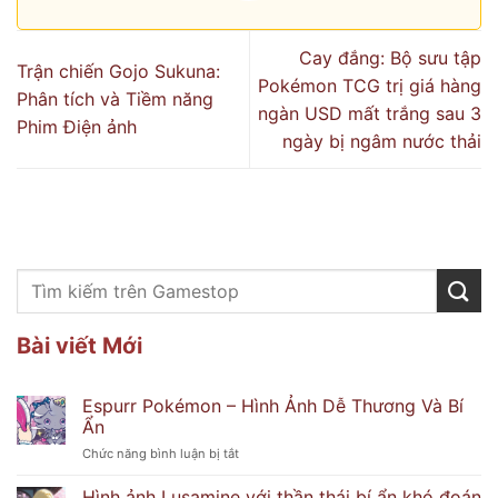
Cay đắng: Bộ sưu tập
Trận chiến Gojo Sukuna:
Pokémon TCG trị giá hàng
Phân tích và Tiềm năng
ngàn USD mất trắng sau 3
Phim Điện ảnh
ngày bị ngâm nước thải
Bài viết Mới
Espurr Pokémon – Hình Ảnh Dễ Thương Và Bí
Ẩn
ở
Chức năng bình luận bị tắt
Espurr
Pokémon
Hình ảnh Lusamine với thần thái bí ẩn khó đoán