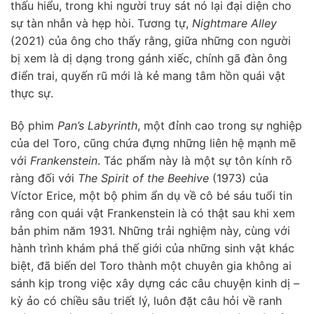
thấu hiểu, trong khi người truy sát nó lại đại diện cho
sự tàn nhẫn và hẹp hòi. Tương tự,
Nightmare Alley
(2021) của ông cho thấy rằng, giữa những con người
bị xem là dị dạng trong gánh xiếc, chính gã đàn ông
điển trai, quyến rũ mới là kẻ mang tâm hồn quái vật
thực sự.
Bộ phim
Pan’s Labyrinth
, một đỉnh cao trong sự nghiệp
của del Toro, cũng chứa đựng những liên hệ mạnh mẽ
với
Frankenstein
. Tác phẩm này là một sự tôn kính rõ
ràng đối với
The Spirit of the Beehive
(1973) của
Víctor Erice, một bộ phim ẩn dụ về cô bé sáu tuổi tin
rằng con quái vật Frankenstein là có thật sau khi xem
bản phim năm 1931. Những trải nghiệm này, cùng với
hành trình khám phá thế giới của những sinh vật khác
biệt, đã biến del Toro thành một chuyên gia không ai
sánh kịp trong việc xây dựng các câu chuyện kinh dị –
kỳ ảo có chiều sâu triết lý, luôn đặt câu hỏi về ranh