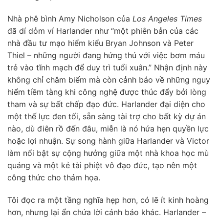
Nhà phê bình Amy Nicholson của
Los Angeles Times
đã dí dỏm ví Harlander như “một phiên bản của các
nhà đầu tư mạo hiểm kiểu Bryan Johnson và Peter
Thiel – những người đang hứng thú với việc bơm máu
trẻ vào tĩnh mạch để duy trì tuổi xuân.” Nhận định này
không chỉ châm biếm mà còn cảnh báo về những nguy
hiểm tiềm tàng khi công nghệ được thúc đẩy bởi lòng
tham và sự bất chấp đạo đức. Harlander đại diện cho
một thế lực đen tối, sẵn sàng tài trợ cho bất kỳ dự án
nào, dù điên rồ đến đâu, miễn là nó hứa hẹn quyền lực
hoặc lợi nhuận. Sự song hành giữa Harlander và Victor
làm nổi bật sự cộng hưởng giữa một nhà khoa học mù
quáng và một kẻ tài phiệt vô đạo đức, tạo nên một
công thức cho thảm họa.
Tôi đọc ra một tầng nghĩa hẹp hơn, có lẽ ít kinh hoàng
hơn, nhưng lại ẩn chứa lời cảnh báo khác. Harlander –