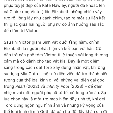
phục tuyệt đẹp của Kate Hawley, người đã khoác lên
cả Claire (mẹ Victor) lẫn Elizabeth những chiếc váy
rực rỡ, lộng lẫy như cánh chim, tạo ra một sự liên kết
thị giác giữa hai người phụ nữ có ảnh hưởng sâu sắc
đến tâm trí Victor.
Sau khi Victor giam Sinh vật dưới tầng hầm, chính
Elizabeth là người phát hiện và kết bạn với hắn. Cô
dần trở nên ghê tởm Victor, tỉ lệ thuận với lòng thương
cảm mà cô dành cho tạo vật kia. Đây là một điểm
sáng trong cách del Toro xây dựng nhân vật, khi ông
sử dụng Mia Goth – một nữ diễn viên đã trở thành biểu
tượng của thể loại kinh dị với những vai diễn gai góc
trong
Pearl
(2022) và
Infinity Pool
(2023) – để đảm
nhiệm vai một người phụ nữ tử tế, có lòng trắc ẩn. Sự
lựa chọn này là một trò mạo hiểm đầy tinh tế, khi del
Toro dùng ngôn ngữ hình ảnh và những kỳ vọng của
thể loại kinh dị mà Goth đã gắn bó để đẩy khán giả đi