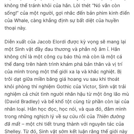
không thể tránh khỏi của hắn. Lời thét “Nó vẫn còn
sống!” của một người, gợi nhắc đến bản phim kinh điển
của Whale, càng khẳng định sự bất diệt của huyền
thoại này.
Diễn xuất của Jacob Elordi được kỳ vọng sẽ mang lại
một Sinh vật đầy đau thương và phẫn nộ âm ỉ. Hắn
không chỉ là một công cụ báo thù mà còn là một cá
thể đang trên hành trình khám phá bản thân và vị trí
của mình trong một thế giới xa lạ và khắc nghiệt. Bị
trôi dạt giữa miền băng giá hoang vu sau khi thoát
khỏi phòng thí nghiệm Gothic của Victor, Sinh vật trải
nghiệm cả chút tình người nhân hậu từ một ông lão mù
(David Bradley) và bể khổ tột cùng từ phần còn lại của
nhân loại. Hắn học đọc, học nói, và qua đó, đắm mình
trong những nghịch lý về sự cứu rỗi của
Thiên đường
đã mất
– một chi tiết trung thành với nguyên tác của
Shelley. Từ đó, Sinh vật sớm kết luận rằng thế giới này