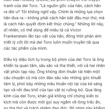
tranh của del Toro. “Là nguồn gốc của hắn, cách hắn
ra đời ư? Tôi không nghĩ vậy. Chính là những lựa chọn
hắn đưa ra – không phải cách hắn bắt đầu mọi thứ, mà
là cách hắn quyết định kết thúc chúng.” Những lời này,
dĩ nhiên, có thể dùng để miêu tả cả Victor
Frankenstein lẫn tạo vật của hắn, đồng thời phản ánh
triết lý cốt lõi mà del Toro luôn muốn truyền tải qua
các tác phẩm của mình.
Điều kỳ diệu tích tụ trong bộ phim của del Toro là ông
khiến ta quan tâm, sâu sắc và tha thiết, với cả hai nhân
vật phức tạp này. Ông không đơn thuần tái hiện một
câu chuyện cũ mà còn đào sâu vào những góc khuất
tâm lý, phơi bày những mâu thuẫn nội tại của kẻ sáng
tạo và nỗi đau khổ của tạo vật bị ruồng bỏ. Qua lăng
kính của del Toro, khán giả không chỉ chứng kiến bi
kịch mà còn được mời gọi suy ngẫm về lòng trắc ẩn,
sự tha thứ và trách nhiệm đạo đức. Bộ phim này khẳng