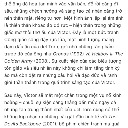
thể ông đã hòa tan mình vào văn bản, để rồi càng đi
sâu, những chệch hướng và sáng tạo cá nhân càng trở
nên thân mật, riêng tư hơn. Một hình ảnh lặp lại ám ảnh
là thiên thần khoác áo đỏ rực – hiện thân trong những
giấc mơ thời thơ ấu của Victor. Đây là một bức tranh
Công giáo sống dậy rực lửa, một hình tượng mang
đậm dấu ấn của del Toro, gợi nhớ những tác phẩm
trước đó của ông như
Cronos
(1992) và
Hellboy II: The
Golden Army
(2008). Sự xuất hiện của các biểu tượng
tôn giáo và siêu nhiên này không chỉ làm tăng tính kỳ
ảo mà còn đặt ra những câu hỏi về đạo đức và ranh
giới thần thánh trong quá trình sáng tạo của Victor.
Sau này, Victor sẽ mất một chân trong một vụ nổ kinh
hoàng – chuỗi sự kiện căng thẳng đến mức ngay cả
những fan trung thành nhất của del Toro cũng có thể
không kịp nhận ra những cái gật đầu tinh tế với
The
Devil’s Backbone
(2001), bộ phim chiến tranh ma quái