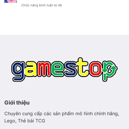
–
lạnh
ở
Chức năng bình luận bị tắt
Pokémon
lẽo
Hình
sao
ảnh
biển
Meganium
phát
–
sáng
Pokémon
thảo
mộc
hiền
hòa
Giới thiệu
Chuyên cung cấp các sản phẩm mô hình chính hãng,
Lego, Thẻ bài TCG