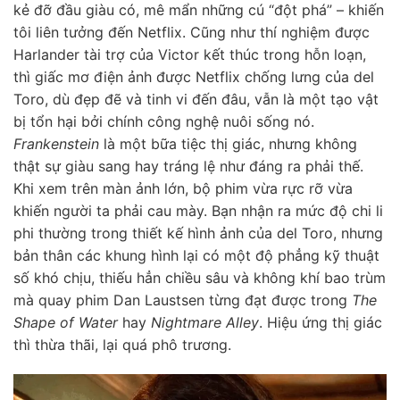
kẻ đỡ đầu giàu có, mê mẩn những cú “đột phá” – khiến
tôi liên tưởng đến Netflix. Cũng như thí nghiệm được
Harlander tài trợ của Victor kết thúc trong hỗn loạn,
thì giấc mơ điện ảnh được Netflix chống lưng của del
Toro, dù đẹp đẽ và tinh vi đến đâu, vẫn là một tạo vật
bị tổn hại bởi chính công nghệ nuôi sống nó.
Frankenstein
là một bữa tiệc thị giác, nhưng không
thật sự giàu sang hay tráng lệ như đáng ra phải thế.
Khi xem trên màn ảnh lớn, bộ phim vừa rực rỡ vừa
khiến người ta phải cau mày. Bạn nhận ra mức độ chi li
phi thường trong thiết kế hình ảnh của del Toro, nhưng
bản thân các khung hình lại có một độ phẳng kỹ thuật
số khó chịu, thiếu hẳn chiều sâu và không khí bao trùm
mà quay phim Dan Laustsen từng đạt được trong
The
Shape of Water
hay
Nightmare Alley
. Hiệu ứng thị giác
thì thừa thãi, lại quá phô trương.