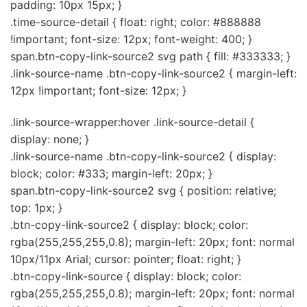
padding: 10px 15px; }
.time-source-detail { float: right; color: #888888
!important; font-size: 12px; font-weight: 400; }
span.btn-copy-link-source2 svg path { fill: #333333; }
.link-source-name .btn-copy-link-source2 { margin-left:
12px !important; font-size: 12px; }
.link-source-wrapper:hover .link-source-detail {
display: none; }
.link-source-name .btn-copy-link-source2 { display:
block; color: #333; margin-left: 20px; }
span.btn-copy-link-source2 svg { position: relative;
top: 1px; }
.btn-copy-link-source2 { display: block; color:
rgba(255,255,255,0.8); margin-left: 20px; font: normal
10px/11px Arial; cursor: pointer; float: right; }
.btn-copy-link-source { display: block; color:
rgba(255,255,255,0.8); margin-left: 20px; font: normal