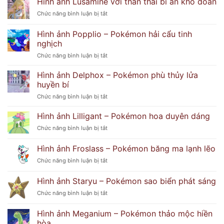
Hình ảnh Lusamine với thần thái bí ẩn khó đoán
–
ở
Chức năng bình luận bị tắt
Hình
Hình
Ảnh
ảnh
Hình ảnh Popplio – Pokémon hải cẩu tinh
Dễ
Lusamine
Thương
nghịch
với
Và
ở
Chức năng bình luận bị tắt
thần
Bí
Hình
thái
Ẩn
ảnh
bí
Hình ảnh Delphox – Pokémon phù thủy lửa
Popplio
ẩn
huyền bí
–
khó
ở
Chức năng bình luận bị tắt
Pokémon
đoán
Hình
hải
ảnh
Hình ảnh Lilligant – Pokémon hoa duyên dáng
cẩu
Delphox
tinh
ở
Chức năng bình luận bị tắt
–
nghịch
Hình
Pokémon
ảnh
Hình ảnh Froslass – Pokémon băng ma lạnh lẽo
phù
Lilligant
thủy
ở
Chức năng bình luận bị tắt
–
lửa
Hình
Pokémon
huyền
ảnh
hoa
Hình ảnh Staryu – Pokémon sao biển phát sáng
bí
Froslass
duyên
ở
Chức năng bình luận bị tắt
–
dáng
Hình
Pokémon
ảnh
băng
Hình ảnh Meganium – Pokémon thảo mộc hiền
Staryu
ma
hòa