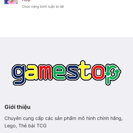
–
lạnh
ở
Chức năng bình luận bị tắt
Pokémon
lẽo
Hình
sao
ảnh
biển
Meganium
phát
–
sáng
Pokémon
thảo
mộc
hiền
hòa
Giới thiệu
Chuyên cung cấp các sản phẩm mô hình chính hãng,
Lego, Thẻ bài TCG