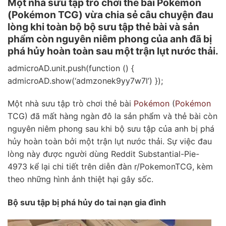
Một nhà sưu tập trò chơi thẻ bài Pokémon
(Pokémon TCG) vừa chia sẻ câu chuyện đau
lòng khi toàn bộ bộ sưu tập thẻ bài và sản
phẩm còn nguyên niêm phong của anh đã bị
phá hủy hoàn toàn sau một trận lụt nước thải.
admicroAD.unit.push(function () {
admicroAD.show(‘admzonek9yy7w7l’) });
Một nhà sưu tập trò chơi thẻ bài
Pokémon
(
Pokémon
TCG) đã mất hàng ngàn đô la sản phẩm và thẻ bài còn
nguyên niêm phong sau khi bộ sưu tập của anh bị phá
hủy hoàn toàn bởi một trận lụt nước thải. Sự việc đau
lòng này được người dùng Reddit Substantial-Pie-
4973 kể lại chi tiết trên diễn đàn r/PokemonTCG, kèm
theo những hình ảnh thiệt hại gây sốc.
Bộ sưu tập bị phá hủy do tai nạn gia đình