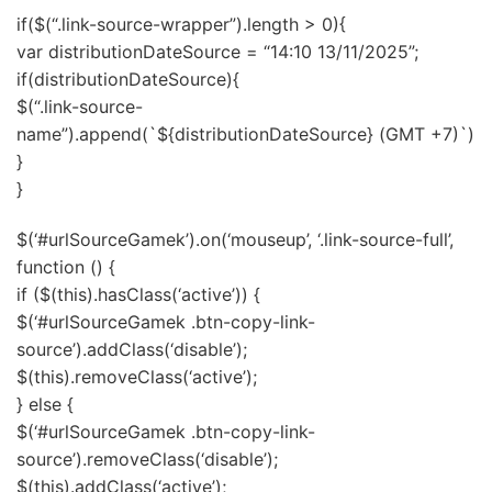
if($(“.link-source-wrapper”).length > 0){
var distributionDateSource = “14:10 13/11/2025”;
if(distributionDateSource){
$(“.link-source-
name”).append(`
${distributionDateSource} (GMT +7)`)
}
}
$(‘#urlSourceGamek’).on(‘mouseup’, ‘.link-source-full’,
function () {
if ($(this).hasClass(‘active’)) {
$(‘#urlSourceGamek .btn-copy-link-
source’).addClass(‘disable’);
$(this).removeClass(‘active’);
} else {
$(‘#urlSourceGamek .btn-copy-link-
source’).removeClass(‘disable’);
$(this).addClass(‘active’);