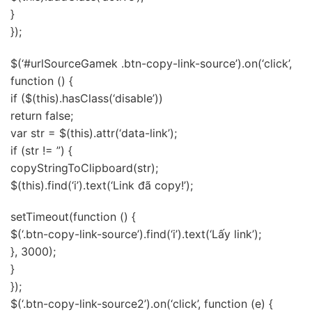
}
});
$(‘#urlSourceGamek .btn-copy-link-source’).on(‘click’,
function () {
if ($(this).hasClass(‘disable’))
return false;
var str = $(this).attr(‘data-link’);
if (str != ”) {
copyStringToClipboard(str);
$(this).find(‘i’).text(‘Link đã copy!’);
setTimeout(function () {
$(‘.btn-copy-link-source’).find(‘i’).text(‘Lấy link’);
}, 3000);
}
});
$(‘.btn-copy-link-source2’).on(‘click’, function (e) {