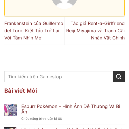
Frankenstein của Guillermo
Tác giả Rent-a-Girlfriend
del Toro: Kiệt Tác Trở Lại
Reiji Miyajima và Tranh Cãi
Với Tầm Nhìn Mới
Nhân Vật Chính
Bài viết Mới
Espurr Pokémon – Hình Ảnh Dễ Thương Và Bí
Ẩn
ở
Chức năng bình luận bị tắt
Espurr
Pokémon