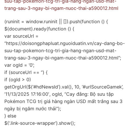
suu-tap-pokemon-tcg-tri-gia-hang-ngan-usd-mat-
trang-sau-3-ngay-bi-ngam-nuoc-thai-a590012.html
(runinit = window.runinit || []).push(function () {
$(document).ready(function () {
var sourceUrl =
“https://doisongphapluat.nguoiduatin.vn/cay-dang-bo-
suu-tap-pokemon-tcg-tri-gia-hang-ngan-usd-mat-
trang-sau-3-ngay-bi-ngam-nuoc-thai-a590012.html”;
var ogId = ‘0’;
if (sourceUrl == ”) {
if (ogId > 0)
getOrgUrl($(‘#hdNewsId’).val(), 10, ‘#urlSourceGamek’,
’11/13/2025 17:16:00′, ogId, “Cay đắng: Bộ sưu tập
Pokémon TCG trị giá hàng ngàn USD mất trắng sau 3
ngày bị ngâm nước thải”);
} else
$(‘.link-source-wrapper’).show();