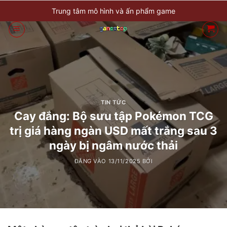
Bỏ
Trung tâm mô hình và ấn phẩm game
qua
nội
dung
TIN TỨC
Cay đắng: Bộ sưu tập Pokémon TCG
trị giá hàng ngàn USD mất trắng sau 3
ngày bị ngâm nước thải
ĐĂNG VÀO
13/11/2025
BỞI