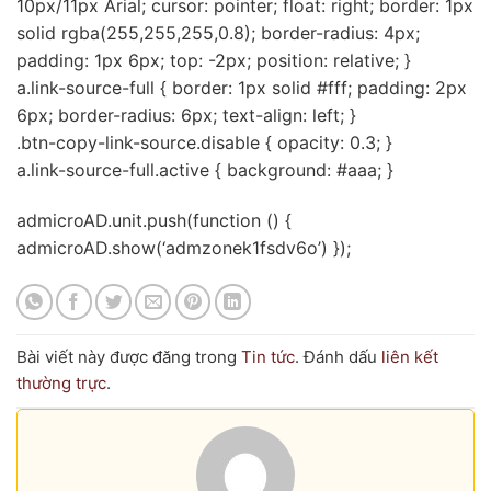
10px/11px Arial; cursor: pointer; float: right; border: 1px
solid rgba(255,255,255,0.8); border-radius: 4px;
padding: 1px 6px; top: -2px; position: relative; }
a.link-source-full { border: 1px solid #fff; padding: 2px
6px; border-radius: 6px; text-align: left; }
.btn-copy-link-source.disable { opacity: 0.3; }
a.link-source-full.active { background: #aaa; }
admicroAD.unit.push(function () {
admicroAD.show(‘admzonek1fsdv6o’) });
Bài viết này được đăng trong
Tin tức
. Đánh dấu
liên kết
thường trực
.