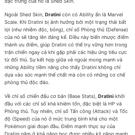
đặc trưng của nó là Shed Skin.
Ngoài Shed Skin,
Dratini
còn có Ability ẩn là Marvel
Scale. Khi Dratini bị ảnh hưởng bởi một trạng thái bất
lợi (như nhiễm độc, bỏng), chỉ số Phòng thủ (Defense)
của nó sẽ tăng lên đáng kể. Điều này biến nhược điểm
thành ưu điểm, giúp Dratini có thể trụ vững hơn trong
trận chiến ngay cả khi gặp phải các hiệu ứng tiêu cực
từ đối thủ. Sự kết hợp giữa vẻ ngoài mong manh và
những Ability tiềm năng cho thấy Dratini không chỉ
dựa vào sức mạnh thể chất mà còn có những cơ chế
phòng thủ độc đáo.
Về chỉ số chiến đấu cơ bản (Base Stats),
Dratini
khởi
đầu với các chỉ số khá khiêm tốn, đặc biệt là HP và
Phòng thủ. Tuy nhiên, chỉ số Tấn công (Attack) và Tốc
độ (Speed) của nó ở mức trung bình khá cho một
Pokémon giai đoạn đầu. Điểm mạnh thực sự của
Dratini nằm ở khả năng học được nhiều kỹ năng mạnh