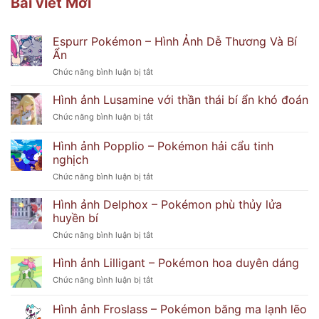
Bài viết Mới
Espurr Pokémon – Hình Ảnh Dễ Thương Và Bí
Ẩn
ở
Chức năng bình luận bị tắt
Espurr
Pokémon
Hình ảnh Lusamine với thần thái bí ẩn khó đoán
–
ở
Chức năng bình luận bị tắt
Hình
Hình
Ảnh
ảnh
Hình ảnh Popplio – Pokémon hải cẩu tinh
Dễ
Lusamine
Thương
nghịch
với
Và
ở
Chức năng bình luận bị tắt
thần
Bí
Hình
thái
Ẩn
ảnh
bí
Hình ảnh Delphox – Pokémon phù thủy lửa
Popplio
ẩn
huyền bí
–
khó
ở
Chức năng bình luận bị tắt
Pokémon
đoán
Hình
hải
ảnh
Hình ảnh Lilligant – Pokémon hoa duyên dáng
cẩu
Delphox
tinh
ở
Chức năng bình luận bị tắt
–
nghịch
Hình
Pokémon
ảnh
Hình ảnh Froslass – Pokémon băng ma lạnh lẽo
phù
Lilligant