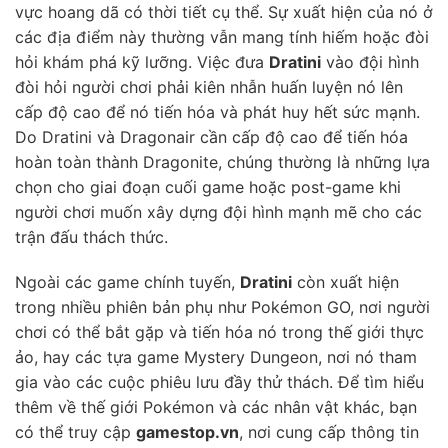
vực hoang dã có thời tiết cụ thể. Sự xuất hiện của nó ở
các địa điểm này thường vẫn mang tính hiếm hoặc đòi
hỏi khám phá kỹ lưỡng. Việc đưa
Dratini
vào đội hình
đòi hỏi người chơi phải kiên nhẫn huấn luyện nó lên
cấp độ cao để nó tiến hóa và phát huy hết sức mạnh.
Do Dratini và Dragonair cần cấp độ cao để tiến hóa
hoàn toàn thành Dragonite, chúng thường là những lựa
chọn cho giai đoạn cuối game hoặc post-game khi
người chơi muốn xây dựng đội hình mạnh mẽ cho các
trận đấu thách thức.
Ngoài các game chính tuyến,
Dratini
còn xuất hiện
trong nhiều phiên bản phụ như Pokémon GO, nơi người
chơi có thể bắt gặp và tiến hóa nó trong thế giới thực
ảo, hay các tựa game Mystery Dungeon, nơi nó tham
gia vào các cuộc phiêu lưu đầy thử thách. Để tìm hiểu
thêm về thế giới Pokémon và các nhân vật khác, bạn
có thể truy cập
gamestop.vn
, nơi cung cấp thông tin