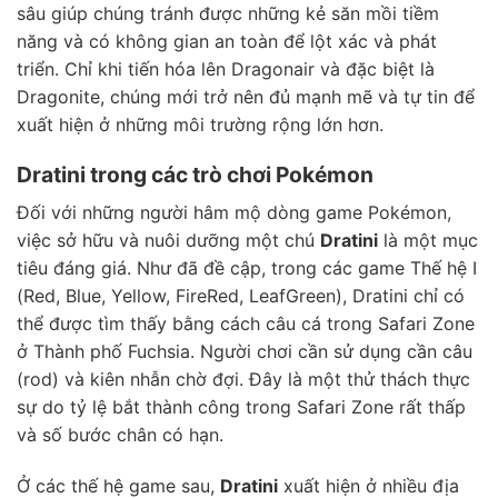
sâu giúp chúng tránh được những kẻ săn mồi tiềm
năng và có không gian an toàn để lột xác và phát
triển. Chỉ khi tiến hóa lên Dragonair và đặc biệt là
Dragonite, chúng mới trở nên đủ mạnh mẽ và tự tin để
xuất hiện ở những môi trường rộng lớn hơn.
Dratini trong các trò chơi Pokémon
Đối với những người hâm mộ dòng game Pokémon,
việc sở hữu và nuôi dưỡng một chú
Dratini
là một mục
tiêu đáng giá. Như đã đề cập, trong các game Thế hệ I
(Red, Blue, Yellow, FireRed, LeafGreen), Dratini chỉ có
thể được tìm thấy bằng cách câu cá trong Safari Zone
ở Thành phố Fuchsia. Người chơi cần sử dụng cần câu
(rod) và kiên nhẫn chờ đợi. Đây là một thử thách thực
sự do tỷ lệ bắt thành công trong Safari Zone rất thấp
và số bước chân có hạn.
Ở các thế hệ game sau,
Dratini
xuất hiện ở nhiều địa