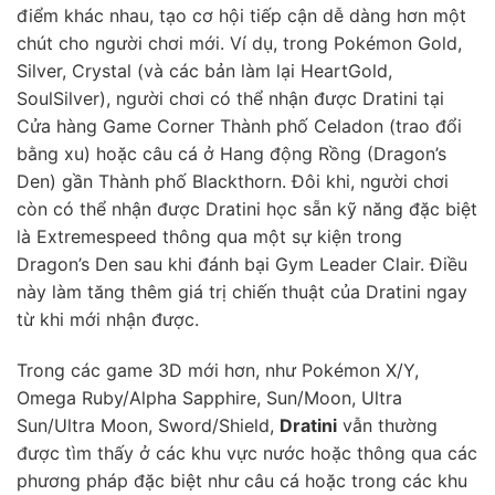
điểm khác nhau, tạo cơ hội tiếp cận dễ dàng hơn một
chút cho người chơi mới. Ví dụ, trong Pokémon Gold,
Silver, Crystal (và các bản làm lại HeartGold,
SoulSilver), người chơi có thể nhận được Dratini tại
Cửa hàng Game Corner Thành phố Celadon (trao đổi
bằng xu) hoặc câu cá ở Hang động Rồng (Dragon’s
Den) gần Thành phố Blackthorn. Đôi khi, người chơi
còn có thể nhận được Dratini học sẵn kỹ năng đặc biệt
là Extremespeed thông qua một sự kiện trong
Dragon’s Den sau khi đánh bại Gym Leader Clair. Điều
này làm tăng thêm giá trị chiến thuật của Dratini ngay
từ khi mới nhận được.
Trong các game 3D mới hơn, như Pokémon X/Y,
Omega Ruby/Alpha Sapphire, Sun/Moon, Ultra
Sun/Ultra Moon, Sword/Shield,
Dratini
vẫn thường
được tìm thấy ở các khu vực nước hoặc thông qua các
phương pháp đặc biệt như câu cá hoặc trong các khu