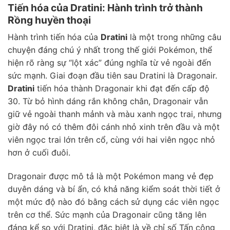
Tiến hóa của Dratini: Hành trình trở thành
Rồng huyền thoại
Hành trình tiến hóa của
Dratini
là một trong những câu
chuyện đáng chú ý nhất trong thế giới Pokémon, thể
hiện rõ ràng sự “lột xác” đúng nghĩa từ vẻ ngoài đến
sức mạnh. Giai đoạn đầu tiên sau Dratini là Dragonair.
Dratini
tiến hóa thành Dragonair khi đạt đến cấp độ
30. Từ bỏ hình dáng rắn không chân, Dragonair vẫn
giữ vẻ ngoài thanh mảnh và màu xanh ngọc trai, nhưng
giờ đây nó có thêm đôi cánh nhỏ xinh trên đầu và một
viên ngọc trai lớn trên cổ, cùng với hai viên ngọc nhỏ
hơn ở cuối đuôi.
Dragonair được mô tả là một Pokémon mang vẻ đẹp
duyên dáng và bí ẩn, có khả năng kiểm soát thời tiết ở
một mức độ nào đó bằng cách sử dụng các viên ngọc
trên cơ thể. Sức mạnh của Dragonair cũng tăng lên
đáng kể so với Dratini, đặc biệt là về chỉ số Tấn công