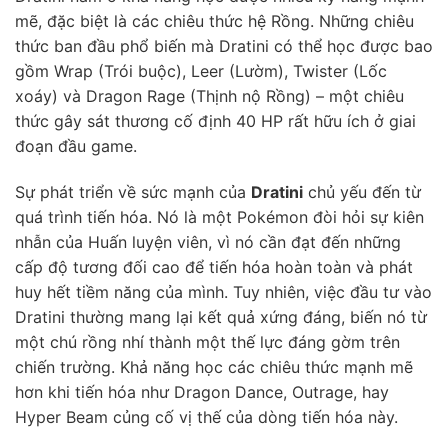
mẽ, đặc biệt là các chiêu thức hệ Rồng. Những chiêu
thức ban đầu phổ biến mà Dratini có thể học được bao
gồm Wrap (Trói buộc), Leer (Lườm), Twister (Lốc
xoáy) và Dragon Rage (Thịnh nộ Rồng) – một chiêu
thức gây sát thương cố định 40 HP rất hữu ích ở giai
đoạn đầu game.
Sự phát triển về sức mạnh của
Dratini
chủ yếu đến từ
quá trình tiến hóa. Nó là một Pokémon đòi hỏi sự kiên
nhẫn của Huấn luyện viên, vì nó cần đạt đến những
cấp độ tương đối cao để tiến hóa hoàn toàn và phát
huy hết tiềm năng của mình. Tuy nhiên, việc đầu tư vào
Dratini thường mang lại kết quả xứng đáng, biến nó từ
một chú rồng nhí thành một thế lực đáng gờm trên
chiến trường. Khả năng học các chiêu thức mạnh mẽ
hơn khi tiến hóa như Dragon Dance, Outrage, hay
Hyper Beam củng cố vị thế của dòng tiến hóa này.