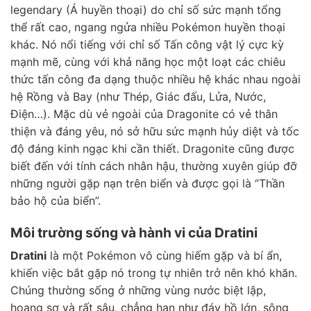
legendary (Á huyền thoại) do chỉ số sức mạnh tổng
thể rất cao, ngang ngửa nhiều Pokémon huyền thoại
khác. Nó nổi tiếng với chỉ số Tấn công vật lý cực kỳ
mạnh mẽ, cùng với khả năng học một loạt các chiêu
thức tấn công đa dạng thuộc nhiều hệ khác nhau ngoài
hệ Rồng và Bay (như Thép, Giác đấu, Lửa, Nước,
Điện…). Mặc dù vẻ ngoài của Dragonite có vẻ thân
thiện và đáng yêu, nó sở hữu sức mạnh hủy diệt và tốc
độ đáng kinh ngạc khi cần thiết. Dragonite cũng được
biết đến với tính cách nhân hậu, thường xuyên giúp đỡ
những người gặp nạn trên biển và được gọi là “Thần
bảo hộ của biển”.
Môi trường sống và hành vi của Dratini
Dratini
là một Pokémon vô cùng hiếm gặp và bí ẩn,
khiến việc bắt gặp nó trong tự nhiên trở nên khó khăn.
Chúng thường sống ở những vùng nước biệt lập,
hoang sơ và rất sâu, chẳng hạn như đáy hồ lớn, sông