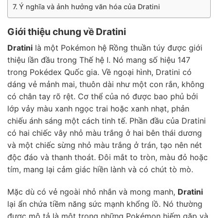
Ý nghĩa và ảnh hưởng văn hóa của Dratini
Giới thiệu chung về Dratini
Dratini
là một Pokémon hệ Rồng thuần túy được giới
thiệu lần đầu trong Thế hệ I. Nó mang số hiệu 147
trong Pokédex Quốc gia. Về ngoại hình, Dratini có
dáng vẻ mảnh mai, thuôn dài như một con rắn, không
có chân tay rõ rệt. Cơ thể của nó được bao phủ bởi
lớp vảy màu xanh ngọc trai hoặc xanh nhạt, phản
chiếu ánh sáng một cách tinh tế. Phần đầu của Dratini
có hai chiếc vây nhỏ màu trắng ở hai bên thái dương
và một chiếc sừng nhỏ màu trắng ở trán, tạo nên nét
độc đáo và thanh thoát. Đôi mắt to tròn, màu đỏ hoặc
tím, mang lại cảm giác hiền lành và có chút tò mò.
Mặc dù có vẻ ngoài nhỏ nhắn và mong manh,
Dratini
lại ẩn chứa tiềm năng sức mạnh khổng lồ. Nó thường
được mô tả là một trong những Pokémon hiếm gặp và