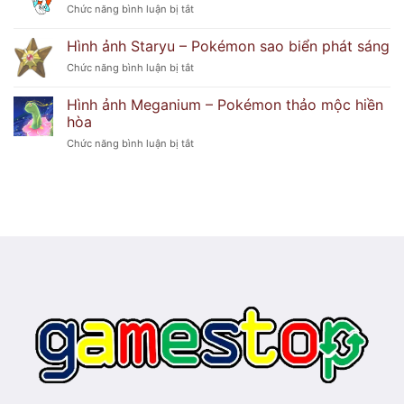
thủy
ở
Chức năng bình luận bị tắt
–
lửa
Hình
Pokémon
huyền
ảnh
hoa
Hình ảnh Staryu – Pokémon sao biển phát sáng
bí
Froslass
duyên
ở
Chức năng bình luận bị tắt
–
dáng
Hình
Pokémon
ảnh
băng
Hình ảnh Meganium – Pokémon thảo mộc hiền
Staryu
ma
hòa
–
lạnh
ở
Chức năng bình luận bị tắt
Pokémon
lẽo
Hình
sao
ảnh
biển
Meganium
phát
–
sáng
Pokémon
thảo
mộc
hiền
hòa