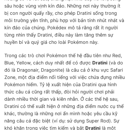
sâu hoặc vùng vịnh kín đáo. Những nơi này thường ít
bị con người quấy rầy, cho phép Dratini sống trong
môi trường yên tĩnh, phù hợp với bản tính nhút nhát và
kín đáo của chúng. Pokédex mô tả rằng rất ít người
từng nhìn thấy Dratini, điều này làm tăng thêm sự
huyền bí và quý giá cho loài Pokémon này.
Trong các trò chơi Pokémon thế hệ đầu tiên như Red,
Blue, Yellow, cách duy nhất để có được
Dratini
(và do
đó là Dragonair, Dragonite) là câu cá ở khu vực Safari
Zone, một địa điểm nổi tiếng với việc chứa đựng nhiều
Pokémon hiếm. Tỷ lệ xuất hiện của Dratini qua hình
thức câu cá cũng rất thấp, đòi hỏi người chơi phải
dành nhiều thời gian và kiên nhẫn. Ở các thế hệ sau,
Dratini có thể xuất hiện ở những địa điểm nước cụ thể
khác, thường là những nơi ẩn mình hoặc yêu cầu kỹ
năng câu cá đặc biệt (ví dụ: sử dụng Super Rod). Sự
khó khăn trong việc tìm kiếm và bắt
Dratini
là một