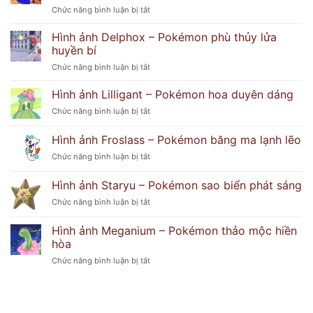
Và
ở
Chức năng bình luận bị tắt
thần
Bí
Hình
thái
Ẩn
ảnh
bí
Hình ảnh Delphox – Pokémon phù thủy lửa
Popplio
ẩn
huyền bí
–
khó
ở
Chức năng bình luận bị tắt
Pokémon
đoán
Hình
hải
ảnh
Hình ảnh Lilligant – Pokémon hoa duyên dáng
cẩu
Delphox
tinh
ở
Chức năng bình luận bị tắt
–
nghịch
Hình
Pokémon
ảnh
Hình ảnh Froslass – Pokémon băng ma lạnh lẽo
phù
Lilligant
thủy
ở
Chức năng bình luận bị tắt
–
lửa
Hình
Pokémon
huyền
ảnh
hoa
Hình ảnh Staryu – Pokémon sao biển phát sáng
bí
Froslass
duyên
ở
Chức năng bình luận bị tắt
–
dáng
Hình
Pokémon
ảnh
băng
Hình ảnh Meganium – Pokémon thảo mộc hiền
Staryu
ma
hòa
–
lạnh
ở
Chức năng bình luận bị tắt
Pokémon
lẽo
Hình
sao
ảnh
biển
Meganium
phát
–
sáng