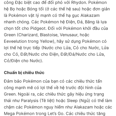
công Đặc biệt cao để đối phó với Rhydon. Pokémon
hệ Bọ hoặc Bóng tối (ở các thế hệ sau) hoặc đơn giản
là Pokémon vật lý mạnh có thể hạ gục Alakazam
nhanh chóng. Các Pokémon hệ Điện, Đá, Băng là lựa
chọn tốt cho Pidgeot. Đối với Pokémon khởi đầu của
Green (Charizard, Blastoise, Venusaur, hoặc
Eeveelution trong Yellow), hãy sử dụng Pokémon có
lợi thế hệ trực tiếp (Nước cho Lửa, Cỏ cho Nước, Lửa
cho Cỏ, Đất/Nước cho Điện, Đất/Đá/Nước cho Lửa,
Cỏ/Điện cho Nước).
Chuẩn bị chiêu thức
Đảm bảo Pokémon của bạn có các chiêu thức tấn
công mạnh mẽ có lợi thế về hệ trước đội hình của
Green. Ngoài ra, các chiêu thức gây hiệu ứng trạng
thái như Paralysis (Tê liệt) hoặc Sleep (Ngủ) có thể làm
chậm các Pokémon nguy hiểm như Alakazam hoặc các
Mega Pokémon trong Let’s Go. Các chiêu thức tăng