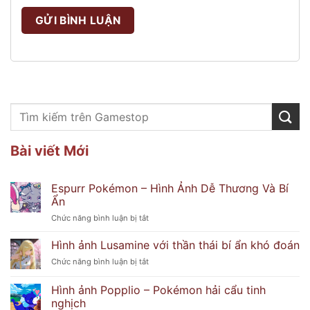
Bài viết Mới
Espurr Pokémon – Hình Ảnh Dễ Thương Và Bí
Ẩn
ở
Chức năng bình luận bị tắt
Espurr
Pokémon
Hình ảnh Lusamine với thần thái bí ẩn khó đoán
–
ở
Chức năng bình luận bị tắt
Hình
Hình
Ảnh
ảnh
Hình ảnh Popplio – Pokémon hải cẩu tinh
Dễ
Lusamine
Thương
nghịch
với