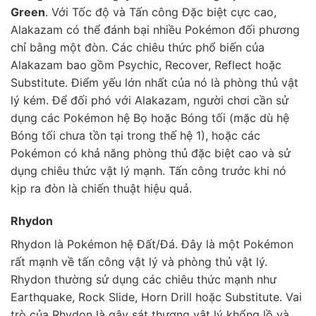
Green
. Với Tốc độ và Tấn công Đặc biệt cực cao,
Alakazam có thể đánh bại nhiều Pokémon đối phương
chỉ bằng một đòn. Các chiêu thức phổ biến của
Alakazam bao gồm Psychic, Recover, Reflect hoặc
Substitute. Điểm yếu lớn nhất của nó là phòng thủ vật
lý kém. Để đối phó với Alakazam, người chơi cần sử
dụng các Pokémon hệ Bọ hoặc Bóng tối (mặc dù hệ
Bóng tối chưa tồn tại trong thế hệ 1), hoặc các
Pokémon có khả năng phòng thủ đặc biệt cao và sử
dụng chiêu thức vật lý mạnh. Tấn công trước khi nó
kịp ra đòn là chiến thuật hiệu quả.
Rhydon
Rhydon là Pokémon hệ Đất/Đá. Đây là một Pokémon
rất mạnh về tấn công vật lý và phòng thủ vật lý.
Rhydon thường sử dụng các chiêu thức mạnh như
Earthquake, Rock Slide, Horn Drill hoặc Substitute. Vai
trò của Rhydon là gây sát thương vật lý khổng lồ và