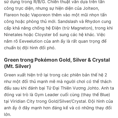
sử dụng trong R/B/G. Chiến thuật vẫn dựa trên tấn
công trực diện, nhưng sự hiện diện của Jolteon,
Flareon hoặc Vaporeon thêm vào một mũi nhọn tấn
công hoặc phòng thủ mới. Sandslash và Rhydon cung
cấp khả năng chống hệ Điện (trừ Magneton), trong khi
Ninetales hoặc Cloyster bổ sung các hệ khác. Việc
nắm rõ Eeveelution của anh ấy là rất quan trọng để
chuẩn bị đội hình đối phó.
Green trong Pokémon Gold, Silver & Crystal
(Mt. Silver)
Green xuất hiện trở lại trong các phiên bản thế hệ 2
như một đối thủ mạnh mẽ mà người chơi có thể thách
đấu sau khi đánh bại Tứ Đại Thiên Vương Johto. Anh ta
đóng vai trò là Gym Leader cuối cùng (thay thế Blue)
tại Viridian City trong Gold/Silver/Crystal. Đội hình của
anh ấy ở đây mạnh hơn đáng kể và có những thay đổi
lớn.