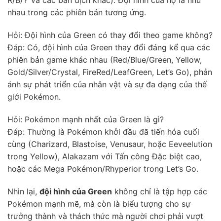
R/B/Y và các bản dịch khác). Đội hình của họ là như
nhau trong các phiên bản tương ứng.
Hỏi: Đội hình của Green có thay đổi theo game không?
Đáp: Có, đội hình của Green thay đổi đáng kể qua các
phiên bản game khác nhau (Red/Blue/Green, Yellow,
Gold/Silver/Crystal, FireRed/LeafGreen, Let’s Go), phản
ánh sự phát triển của nhân vật và sự đa dạng của thế
giới Pokémon.
Hỏi: Pokémon mạnh nhất của Green là gì?
Đáp: Thường là Pokémon khởi đầu đã tiến hóa cuối
cùng (Charizard, Blastoise, Venusaur, hoặc Eeveelution
trong Yellow), Alakazam với Tấn công Đặc biệt cao,
hoặc các Mega Pokémon/Rhyperior trong Let’s Go.
Nhìn lại,
đội hình của Green
không chỉ là tập hợp các
Pokémon mạnh mẽ, mà còn là biểu tượng cho sự
trưởng thành và thách thức mà người chơi phải vượt