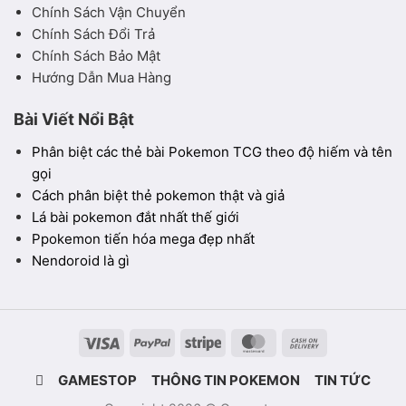
Chính Sách Vận Chuyển
Chính Sách Đổi Trả
Chính Sách Bảo Mật
Hướng Dẫn Mua Hàng
Bài Viết Nổi Bật
Phân biệt các thẻ bài Pokemon TCG theo độ hiếm và tên
gọi
Cách phân biệt thẻ pokemon thật và giả
Lá bài pokemon đắt nhất thế giới
Ppokemon tiến hóa mega đẹp nhất
Nendoroid là gì
Visa
PayPal
Stripe
MasterCard
Cash
On
GAMESTOP
THÔNG TIN POKEMON
TIN TỨC
Delivery