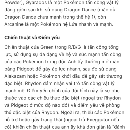
Powder), Gyarados là một Pokémon tấn công vật lý
đáng gờm sau khi sử dụng Dragon Dance (mặc dù
Dragon Dance chưa mạnh trong thế hệ 1), còn
Arcanine là một Pokémon hệ Lửa nhanh và mạnh.
Chiến thuật và Điểm yếu
Chiến thuật của Green trong R/B/G là tấn công tổng
lực, sử dụng sự đa dạng về hệ và sức mạnh tấn công
của các Pokémon trong đội. Anh ấy thường mở màn
bằng Pidgeot để gây áp lực nhanh, sau đó sử dụng
Alakazam hoặc Pokémon khởi đầu để gây sát thương
đặc biệt. Rhydon đảm nhận vai trò tấn công vật lý
mạnh mẽ. Điểm yếu chính của đội hình này là sự phụ
thuộc vào các chiêu thức đặc biệt (ngoại trừ Rhydon
và Pidgeot ở mức độ nào đó) và điểm yếu về phòng
thủ đặc biệt của Rhydon. Ngoài ra, thiếu các Pokémon
hỗ trợ hoặc gây trạng thái (ngoại trừ Exeggutor nếu
có) khiến chiến thuật của anh ấy khá đơn giản là “đánh