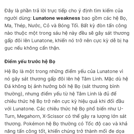
Đây là phần trả lời trực tiếp cho ý định tìm kiếm của
người dùng:
Lunatone weakness
bao gồm các hệ Bọ,
Ma, Thép, Nước, Cỏ và Bóng Tối. Bất kỳ đòn tấn công
nào thuộc một trong sáu hệ này đều sẽ gây sát thương
gấp đôi lên Lunatone, khiến nó trở nên cực kỳ dễ bị hạ
gục nếu không cẩn thận.
Điểm yếu trước hệ Bọ
Hệ Bọ là một trong những điểm yếu của Lunatone vì
nó gây sát thương gấp đôi lên hệ Tâm Linh. Mặc dù hệ
Đá không bị ảnh hưởng bởi hệ Bọ (sát thương bình
thường), nhưng điểm yếu từ hệ Tâm Linh là đủ để
chiêu thức hệ Bọ trở nên cực kỳ hiệu quả khi đối đầu
với Lunatone. Các chiêu thức hệ Bọ phổ biến như U-
Turn, Megahorn, X-Scissor có thể gây ra lượng lớn sát
thương. Pokémon hệ Bọ thường có Tốc độ cao và khả
năng tấn công tốt, khiến chúng trở thành mối đe dọa