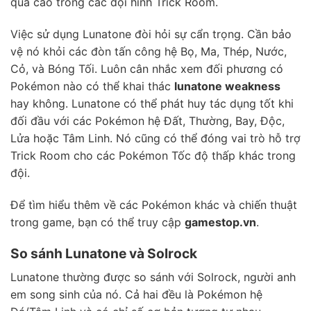
quả cao trong các đội hình Trick Room.
Việc sử dụng Lunatone đòi hỏi sự cẩn trọng. Cần bảo
vệ nó khỏi các đòn tấn công hệ Bọ, Ma, Thép, Nước,
Cỏ, và Bóng Tối. Luôn cân nhắc xem đối phương có
Pokémon nào có thể khai thác
lunatone weakness
hay không. Lunatone có thể phát huy tác dụng tốt khi
đối đầu với các Pokémon hệ Đất, Thường, Bay, Độc,
Lửa hoặc Tâm Linh. Nó cũng có thể đóng vai trò hỗ trợ
Trick Room cho các Pokémon Tốc độ thấp khác trong
đội.
Để tìm hiểu thêm về các Pokémon khác và chiến thuật
trong game, bạn có thể truy cập
gamestop.vn
.
So sánh Lunatone và Solrock
Lunatone thường được so sánh với Solrock, người anh
em song sinh của nó. Cả hai đều là Pokémon hệ