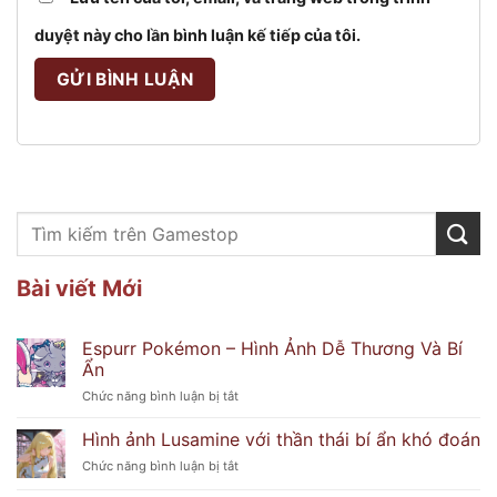
duyệt này cho lần bình luận kế tiếp của tôi.
Bài viết Mới
Espurr Pokémon – Hình Ảnh Dễ Thương Và Bí
Ẩn
ở
Chức năng bình luận bị tắt
Espurr
Pokémon
Hình ảnh Lusamine với thần thái bí ẩn khó đoán
–
ở
Chức năng bình luận bị tắt
Hình
Hình
Ảnh