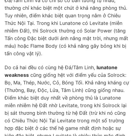
Đá/Tâm Linh và có chỉ số cơ bản tương tự nhau,
thường chỉ khác biệt một chút ở khả năng phòng thủ.
Tuy nhiên, điểm khác biệt quan trọng nằm ở Chiêu
Thức Nội Tại. Trong khi Lunatone có Levitate (miễn
nhiễm Đất), thì Solrock thường có Solar Power (tăng
Tấn công Đặc biệt dưới ánh nắng mặt trời, nhưng mất
máu) hoặc Flame Body (có khả năng gây bỏng khi bị
tấn công vật lý).
Do cả hai đều có cùng hệ Đá/Tâm Linh,
lunatone
weakness
cũng giống hệt với điểm yếu của Solrock:
Bọ, Ma, Thép, Nước, Cỏ, Bóng Tối. Khả năng kháng cự
(Thường, Bay, Độc, Lửa, Tâm Linh) cũng giống nhau.
Điểm khác biệt duy nhất về phòng thủ là Lunatone
miễn nhiễm hệ Đất nhờ Levitate, trong khi Solrock lại
bị sát thương bình thường từ hệ Đất (trừ khi nó cũng
có Chiêu Thức Nội Tại Levitate trong một số trường
hợp đặc biệt ở các thế hệ game nhất định hoặc sự
kiện đặc biệt, nhưng Levitate là chiêu thức mặc định