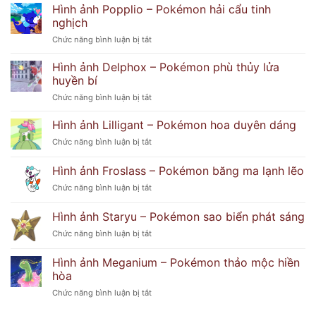
ảnh
Hình ảnh Popplio – Pokémon hải cẩu tinh
Dễ
Lusamine
Thương
nghịch
với
Và
ở
Chức năng bình luận bị tắt
thần
Bí
Hình
thái
Ẩn
ảnh
bí
Hình ảnh Delphox – Pokémon phù thủy lửa
Popplio
ẩn
huyền bí
–
khó
ở
Chức năng bình luận bị tắt
Pokémon
đoán
Hình
hải
ảnh
Hình ảnh Lilligant – Pokémon hoa duyên dáng
cẩu
Delphox
tinh
ở
Chức năng bình luận bị tắt
–
nghịch
Hình
Pokémon
ảnh
Hình ảnh Froslass – Pokémon băng ma lạnh lẽo
phù
Lilligant
thủy
ở
Chức năng bình luận bị tắt
–
lửa
Hình
Pokémon
huyền
ảnh
hoa
Hình ảnh Staryu – Pokémon sao biển phát sáng
bí
Froslass
duyên
ở
Chức năng bình luận bị tắt
–
dáng
Hình
Pokémon
ảnh
băng
Hình ảnh Meganium – Pokémon thảo mộc hiền
Staryu
ma
hòa
–
lạnh
ở
Chức năng bình luận bị tắt
Pokémon
lẽo
Hình
sao
ảnh