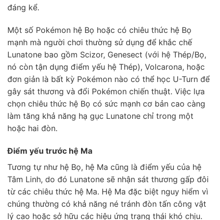
đáng kể.
Một số Pokémon hệ Bọ hoặc có chiêu thức hệ Bọ
mạnh mà người chơi thường sử dụng để khắc chế
Lunatone bao gồm Scizor, Genesect (với hệ Thép/Bọ,
nó còn tận dụng điểm yếu hệ Thép), Volcarona, hoặc
đơn giản là bất kỳ Pokémon nào có thể học U-Turn để
gây sát thương và đổi Pokémon chiến thuật. Việc lựa
chọn chiêu thức hệ Bọ có sức mạnh cơ bản cao càng
làm tăng khả năng hạ gục Lunatone chỉ trong một
hoặc hai đòn.
Điểm yếu trước hệ Ma
Tương tự như hệ Bọ, hệ Ma cũng là điểm yếu của hệ
Tâm Linh, do đó Lunatone sẽ nhận sát thương gấp đôi
từ các chiêu thức hệ Ma. Hệ Ma đặc biệt nguy hiểm vì
chúng thường có khả năng né tránh đòn tấn công vật
lý cao hoặc sở hữu các hiệu ứng trạng thái khó chịu.