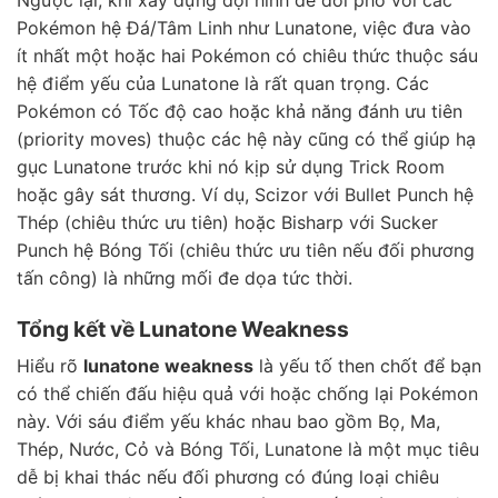
Ngược lại, khi xây dựng đội hình để đối phó với các
Pokémon hệ Đá/Tâm Linh như Lunatone, việc đưa vào
ít nhất một hoặc hai Pokémon có chiêu thức thuộc sáu
hệ điểm yếu của Lunatone là rất quan trọng. Các
Pokémon có Tốc độ cao hoặc khả năng đánh ưu tiên
(priority moves) thuộc các hệ này cũng có thể giúp hạ
gục Lunatone trước khi nó kịp sử dụng Trick Room
hoặc gây sát thương. Ví dụ, Scizor với Bullet Punch hệ
Thép (chiêu thức ưu tiên) hoặc Bisharp với Sucker
Punch hệ Bóng Tối (chiêu thức ưu tiên nếu đối phương
tấn công) là những mối đe dọa tức thời.
Tổng kết về Lunatone Weakness
Hiểu rõ
lunatone weakness
là yếu tố then chốt để bạn
có thể chiến đấu hiệu quả với hoặc chống lại Pokémon
này. Với sáu điểm yếu khác nhau bao gồm Bọ, Ma,
Thép, Nước, Cỏ và Bóng Tối, Lunatone là một mục tiêu
dễ bị khai thác nếu đối phương có đúng loại chiêu