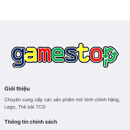
biển
Meganium
phát
–
sáng
Pokémon
thảo
mộc
hiền
hòa
Giới thiệu
Chuyên cung cấp các sản phẩm mô hình chính hãng,
Lego, Thẻ bài TCG
Thông tin chính sách