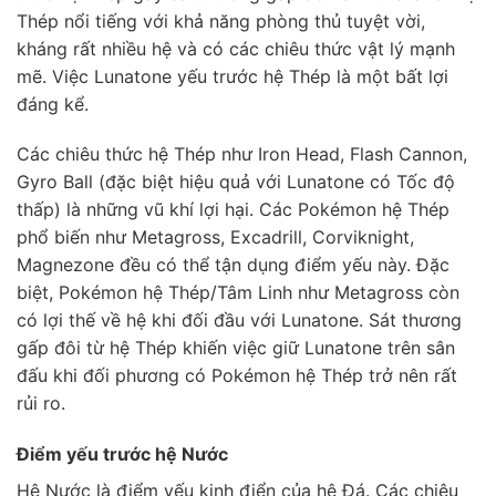
Thép nổi tiếng với khả năng phòng thủ tuyệt vời,
kháng rất nhiều hệ và có các chiêu thức vật lý mạnh
mẽ. Việc Lunatone yếu trước hệ Thép là một bất lợi
đáng kể.
Các chiêu thức hệ Thép như Iron Head, Flash Cannon,
Gyro Ball (đặc biệt hiệu quả với Lunatone có Tốc độ
thấp) là những vũ khí lợi hại. Các Pokémon hệ Thép
phổ biến như Metagross, Excadrill, Corviknight,
Magnezone đều có thể tận dụng điểm yếu này. Đặc
biệt, Pokémon hệ Thép/Tâm Linh như Metagross còn
có lợi thế về hệ khi đối đầu với Lunatone. Sát thương
gấp đôi từ hệ Thép khiến việc giữ Lunatone trên sân
đấu khi đối phương có Pokémon hệ Thép trở nên rất
rủi ro.
Điểm yếu trước hệ Nước
Hệ Nước là điểm yếu kinh điển của hệ Đá. Các chiêu