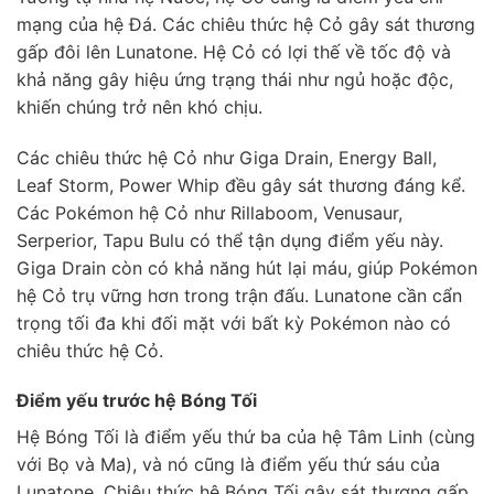
mạng của hệ Đá. Các chiêu thức hệ Cỏ gây sát thương
gấp đôi lên Lunatone. Hệ Cỏ có lợi thế về tốc độ và
khả năng gây hiệu ứng trạng thái như ngủ hoặc độc,
khiến chúng trở nên khó chịu.
Các chiêu thức hệ Cỏ như Giga Drain, Energy Ball,
Leaf Storm, Power Whip đều gây sát thương đáng kể.
Các Pokémon hệ Cỏ như Rillaboom, Venusaur,
Serperior, Tapu Bulu có thể tận dụng điểm yếu này.
Giga Drain còn có khả năng hút lại máu, giúp Pokémon
hệ Cỏ trụ vững hơn trong trận đấu. Lunatone cần cẩn
trọng tối đa khi đối mặt với bất kỳ Pokémon nào có
chiêu thức hệ Cỏ.
Điểm yếu trước hệ Bóng Tối
Hệ Bóng Tối là điểm yếu thứ ba của hệ Tâm Linh (cùng
với Bọ và Ma), và nó cũng là điểm yếu thứ sáu của
Lunatone. Chiêu thức hệ Bóng Tối gây sát thương gấp