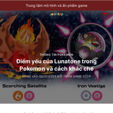
Bỏ
Trung tâm mô hình và ấn phẩm game
qua
nội
dung
THÔNG TIN POKEMON
Điểm yếu của Lunatone trong
Pokemon và cách khắc chế
ĐĂNG VÀO
03/07/2025
BỞI
TEAM GAME STOP