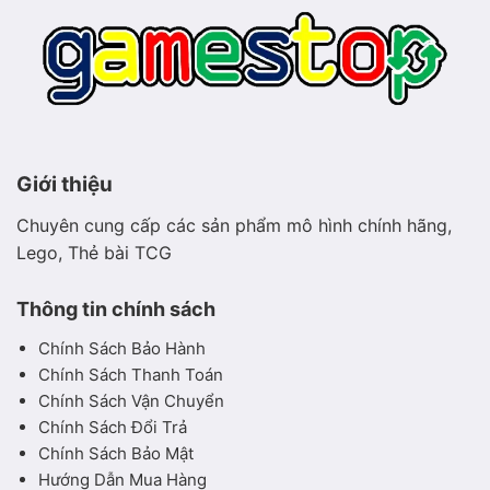
Giới thiệu
Chuyên cung cấp các sản phẩm mô hình chính hãng,
Lego, Thẻ bài TCG
Thông tin chính sách
Chính Sách Bảo Hành
Chính Sách Thanh Toán
Chính Sách Vận Chuyển
Chính Sách Đổi Trả
Chính Sách Bảo Mật
Hướng Dẫn Mua Hàng