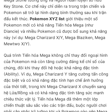
Mega Stone tương ứng và Người huấn luyện sở hữu
Key Stone. Cơ chế này chỉ diễn ra trong trận chiến và
Pokemon sẽ trở lại hình dạng bình thường sau khi trận
đấu kết thúc.
Pokemon XYZ list
giới thiệu một số
Pokemon mới có khả năng Tiến hóa Mega (như
Diancie) và nhiều Pokemon cũ được bổ sung khả năng
này (ví dụ: Mega Charizard X/Y, Mega Blaziken, Mega
Mewtwo X/Y).
Quá trình Tiến hóa Mega không chỉ thay đổi ngoại hình
của Pokemon mà còn tăng cường đáng kể chỉ số của
chúng, đôi khi thay đổi hệ hoặc khả năng đặc tính
(Ability). Ví dụ, Mega Charizard Y tăng cường tấn công
đặc biệt và có khả năng đặc tính hạn chế ảnh hưởng
của thời tiết, trong khi Mega Charizard X chuyển sang
hệ Lửa/Rồng và có khả năng đặc tính tăng sức mạnh
chiêu thức vật lý. Tiến hóa Mega đã thêm một lớp
chiến thuật sâu sắc vào các trận đấu, buộc người chơi
phải cân nhắc kỹ lưỡng khi và Pokemon nào nên Mega