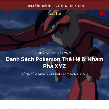
Bỏ
Trung tâm mô hình và ấn phẩm game
qua
nội
dung
THÔNG TIN POKEMON
Danh Sách Pokemon Thế Hệ 6: Khám
Phá XYZ
ĐĂNG VÀO
12/07/2025
BỞI
TEAM GAME STOP