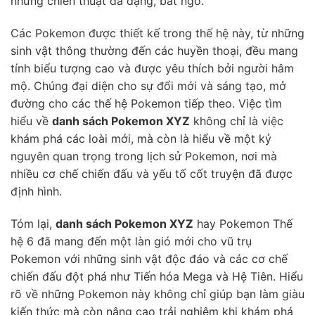
những chiến thuật đa dạng, bất ngờ.
Các Pokemon được thiết kế trong thế hệ này, từ những
sinh vật thông thường đến các huyền thoại, đều mang
tính biểu tượng cao và được yêu thích bởi người hâm
mộ. Chúng đại diện cho sự đổi mới và sáng tạo, mở
đường cho các thế hệ Pokemon tiếp theo. Việc tìm
hiểu về
danh sách Pokemon XYZ
không chỉ là việc
khám phá các loài mới, mà còn là hiểu về một kỷ
nguyên quan trọng trong lịch sử Pokemon, nơi mà
nhiều cơ chế chiến đấu và yếu tố cốt truyện đã được
định hình.
Tóm lại,
danh sách Pokemon XYZ
hay Pokemon Thế
hệ 6 đã mang đến một làn gió mới cho vũ trụ
Pokemon với những sinh vật độc đáo và các cơ chế
chiến đấu đột phá như Tiến hóa Mega và Hệ Tiên. Hiểu
rõ về những Pokemon này không chỉ giúp bạn làm giàu
kiến thức mà còn nâng cao trải nghiệm khi khám phá