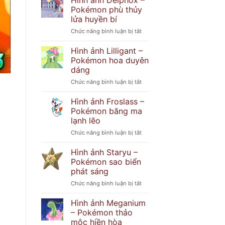
Hình ảnh Delphox –
Popplio
khó
Pokémon phù thủy
–
đoán
lửa huyền bí
Pokémon
ở
Chức năng bình luận bị tắt
hải
Hình
cẩu
ảnh
tinh
Hình ảnh Lilligant –
Delphox
nghịch
Pokémon hoa duyên
–
dáng
Pokémon
ở
Chức năng bình luận bị tắt
phù
Hình
thủy
ảnh
lửa
Hình ảnh Froslass –
Lilligant
huyền
Pokémon băng ma
–
bí
lạnh lẽo
Pokémon
ở
Chức năng bình luận bị tắt
hoa
Hình
duyên
ảnh
dáng
Hình ảnh Staryu –
Froslass
Pokémon sao biển
–
phát sáng
Pokémon
ở
Chức năng bình luận bị tắt
băng
Hình
ma
ảnh
lạnh
Hình ảnh Meganium
Staryu
lẽo
– Pokémon thảo
–
mộc hiền hòa