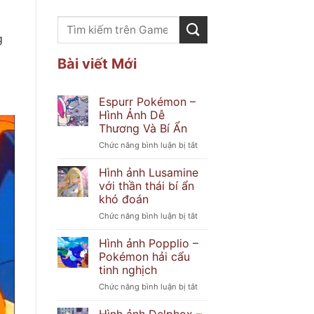
g
Bài viết Mới
Espurr Pokémon –
Hình Ảnh Dễ
Thương Và Bí Ẩn
ở
Chức năng bình luận bị tắt
Espurr
Pokémon
Hình ảnh Lusamine
–
với thần thái bí ẩn
Hình
khó đoán
Ảnh
ở
Chức năng bình luận bị tắt
Dễ
Hình
Thương
ảnh
Và
Hình ảnh Popplio –
Lusamine
Bí
Pokémon hải cẩu
với
Ẩn
tinh nghịch
thần
ở
Chức năng bình luận bị tắt
thái
Hình
bí
ảnh
ẩn