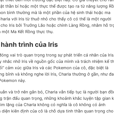
vật thần bí hoặc một thực thể được tạo ra từ năng lượng R
on bình thường mà là một phần của hệ sinh thái hoặc ma
harla với Iris từ thuở nhỏ cho thấy cô có thể là một người
cho Iris bởi Trưởng Lão hoặc chính Làng Rồng, nhằm hỗ tr
h một Ma Kết Rồng thực thụ.
 hành trình của Iris
óng vai trò quan trọng trong sự phát triển cá nhân của Iris
y nhắc nhở Iris về nguồn gốc của mình và trách nhiệm kế t
ối” cảm xúc giữa Iris và các Pokemon của cô, đặc biệt là
ớng bỉnh và không nghe lời Iris, Charla thường ở gần, như đ
i Pokemon này.
thuẫn và trở nên gắn bó, Charla vẫn tiếp tục là người bạn đ
g trận đấu quan trọng, những khoảnh khắc luyện tập gian 
 im lặng của Charla không có nghĩa là cô không có ảnh
n diện kiên định của cô là chỗ dựa tinh thần quan trọng cho