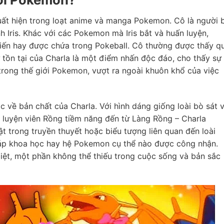
uất hiện trong loạt anime và manga Pokemon. Cô là người 
h Iris. Khác với các Pokemon mà Iris bắt và huấn luyện,
hiến hay được chứa trong Pokeball. Cô thường được thấy q
Sự tồn tại của Charla là một điểm nhấn độc đáo, cho thấy sự
trong thế giới Pokemon, vượt ra ngoài khuôn khổ của việc
 về bản chất của Charla. Với hình dáng giống loài bò sát 
ấn luyện viên Rồng tiềm năng đến từ Làng Rồng – Charla
t trong truyền thuyết hoặc biểu tượng liên quan đến loài
háp khoa học hay hệ Pokemon cụ thể nào được công nhận.
biệt, một phần không thể thiếu trong cuộc sống và bản sắc