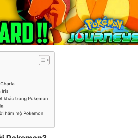
 Charla
 Iris
iệt khác trong Pokemon
la
gười hâm mộ Pokemon
giới Pokemon?