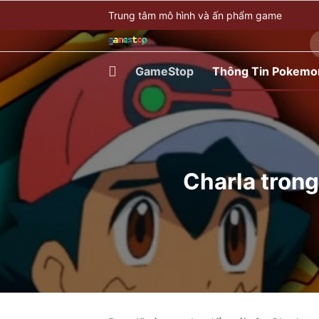
Bỏ
Trung tâm mô hình và ấn phẩm game
qua
T
nội
ki
dung
GameStop
Thông Tin Pokemo
Charla trong