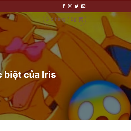
Giỏ hàng /
0
₫
biệt của Iris