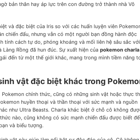
i ngờ bản thân hay áp lực trên con đường trở thành nhà Vô
iệt và đặc biệt của Iris so với các huấn luyện viên Pokemo
ần chiến đấu, nhưng vẫn có một người bạn đồng hành độc
h tính cách tự do, phóng khoáng và mối liên hệ sâu sắc với
mà Làng Rồng đã hun đúc. Sự xuất hiện của
pokemon charla
 gái đến từ một thế giới khác, mang trong mình tiềm năng t
sinh vật đặc biệt khác trong Pokem
i Pokemon chính thức, cũng có những sinh vật hoặc thực t
 Pokemon huyền thoại và thần thoại với sức mạnh và nguồn
ác như Ultra Beasts. Charla khác biệt ở chỗ cô không đượ
 thức nào, cũng không có sức mạnh chiến đấu được biết đế
 bạn và biểu tượng.
sinh vật này giúp làm nổi bật sự độc đáo của cô. Cô không