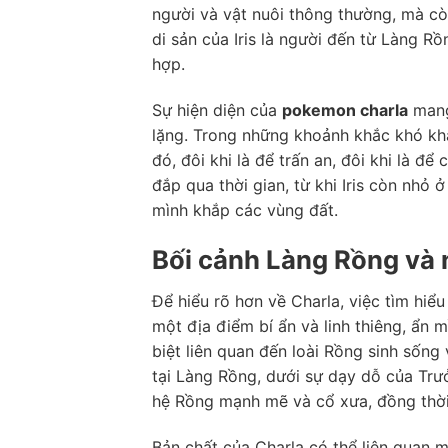
người và vật nuôi thông thường, mà còn
di sản của Iris là người đến từ Làng Rồ
hợp.
Sự hiện diện của
pokemon charla
mang 
lặng. Trong những khoảnh khắc khó khăn
đó, đôi khi là để trấn an, đôi khi là để
đắp qua thời gian, từ khi Iris còn nhỏ
mình khắp các vùng đất.
Bối cảnh Làng Rồng và 
Để hiểu rõ hơn về Charla, việc tìm hiểu
một địa điểm bí ẩn và linh thiêng, ẩn 
biệt liên quan đến loài Rồng sinh sống
tại Làng Rồng, dưới sự dạy dỗ của Trư
hệ Rồng mạnh mẽ và cổ xưa, đồng thời 
Bản chất của Charla có thể liên quan m