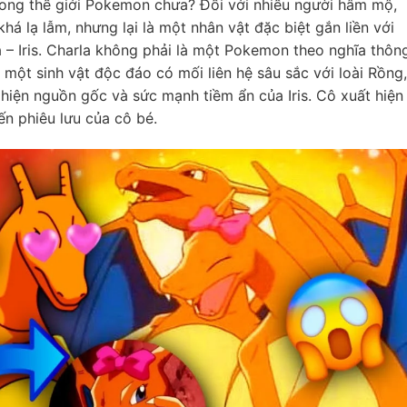
rong thế giới Pokemon chưa? Đối với nhiều người hâm mộ,
khá lạ lẫm, nhưng lại là một nhân vật đặc biệt gắn liền với
 – Iris. Charla không phải là một Pokemon theo nghĩa thôn
 một sinh vật độc đáo có mối liên hệ sâu sắc với loài Rồng,
 hiện nguồn gốc và sức mạnh tiềm ẩn của Iris. Cô xuất hiện
ến phiêu lưu của cô bé.