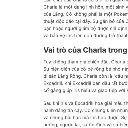
Charla là một dạng linh hồn, một sinh 
của Làng. Cô không phải là một Pokem
thuật độc đáo tại đây. Sự gắn bó của C
bạn hoặc người giám hộ được chỉ định 
và bảo vệ Iris trên con đường trở thàn
Vai trò của Charla trong
Tuy không tham gia chiến đấu, Charla đ
Sự hiện diện của cô bé rồng bé nhỏ nà
di sản Làng Rồng. Charla còn là “cầu n
Excadrill. Khi Excadrill ban đầu rất bư
cố gắng giúp Iris hiểu và giao tiếp vớ
Sau khi Iris và Excadrill hóa giải mâu 
hành đáng tin cậy. Cô chứng kiến nhữn
và những bài học mà Iris học được. Sự
hưởng; ngược lại, sự ổn định và sự hiệ