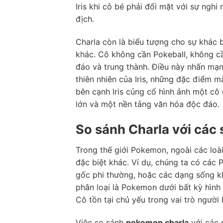
Iris khi cô bé phải đối mặt với sự ngh
địch.
Charla còn là biểu tượng cho sự khác b
khác. Cô không cần Pokeball, không c
đáo và trung thành. Điều này nhấn mạn
thiên nhiên của Iris, những đặc điểm 
bên cạnh Iris củng cố hình ảnh một cô
lớn và một nền tảng văn hóa độc đáo.
So sánh Charla với các 
Trong thế giới Pokemon, ngoài các loà
đặc biệt khác. Ví dụ, chúng ta có các
gốc phi thường, hoặc các dạng sống kh
phân loại là Pokemon dưới bất kỳ hình
Cô tồn tại chủ yếu trong vai trò người
Việc so sánh
pokemon charla
với các 