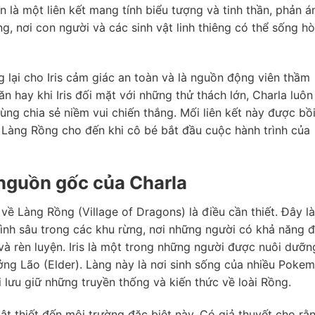
 là một liên kết mang tính biểu tượng và tinh thần, phản á
ng, nơi con người và các sinh vật linh thiêng có thể sống h
lại cho Iris cảm giác an toàn và là nguồn động viên thầm
 hay khi Iris đối mặt với những thử thách lớn, Charla luôn
 cùng chia sẻ niềm vui chiến thắng. Mối liên kết này được bồ
 ở Làng Rồng cho đến khi cô bé bắt đầu cuộc hành trình của
nguồn gốc của Charla
 về Làng Rồng (Village of Dragons) là điều cần thiết. Đây là
mình sâu trong các khu rừng, nơi những người có khả năng 
 và rèn luyện. Iris là một trong những người được nuôi dưỡn
ởng Lão (Elder). Làng này là nơi sinh sống của nhiều Poke
lưu giữ những truyền thống và kiến thức về loài Rồng.
ật thiết đến môi trường đặc biệt này. Có giả thuyết cho rằ