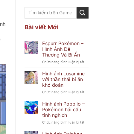
ình
Bài viết Mới
s
Espurr Pokémon –
Hình Ảnh Dễ
Thương Và Bí Ẩn
ở
Chức năng bình luận bị tắt
Espurr
Pokémon
Hình ảnh Lusamine
–
với thần thái bí ẩn
Hình
khó đoán
Ảnh
ở
Chức năng bình luận bị tắt
Dễ
Hình
Thương
ảnh
Và
Hình ảnh Popplio –
Lusamine
Bí
Pokémon hải cẩu
với
Ẩn
tinh nghịch
thần
ở
Chức năng bình luận bị tắt
thái
Hình
bí
ảnh
ẩn