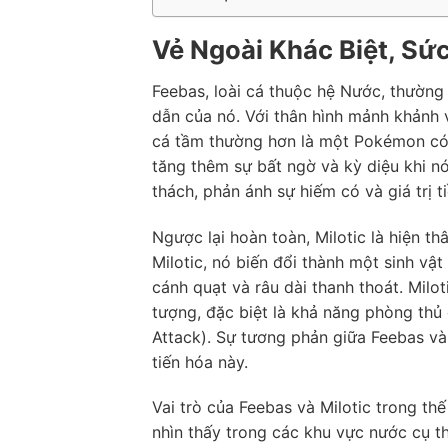
Vẻ Ngoài Khác Biệt, Sứ
Feebas, loài cá thuộc hệ Nước, thường 
dẫn của nó. Với thân hình mảnh khảnh 
cá tầm thường hơn là một Pokémon có k
tăng thêm sự bất ngờ và kỳ diệu khi n
thách, phản ánh sự hiếm có và giá trị t
Ngược lại hoàn toàn, Milotic là hiện t
Milotic, nó biến đổi thành một sinh vậ
cánh quạt và râu dài thanh thoát. Mil
tượng, đặc biệt là khả năng phòng thủ 
Attack). Sự tương phản giữa Feebas và
tiến hóa này.
Vai trò của Feebas và Milotic trong th
nhìn thấy trong các khu vực nước cụ th