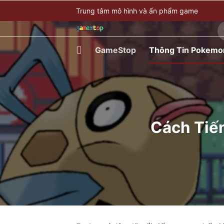
Bỏ
Trung tâm mô hình và ấn phẩm game
qua
T
nội
ki
dung
GameStop
Thông Tin Pokemo
Cách Tiế