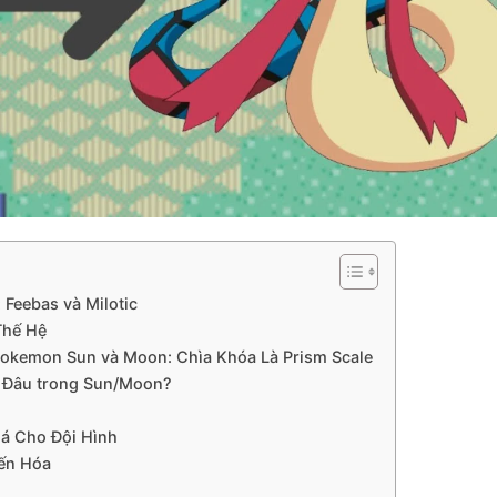
 Feebas và Milotic
Thế Hệ
okemon Sun và Moon: Chìa Khóa Là Prism Scale
ở Đâu trong Sun/Moon?
iá Cho Đội Hình
iến Hóa