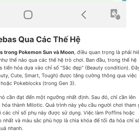
eebas Qua Các Thế Hệ
as trong Pokemon Sun và Moon
, điều quan trọng là phải hi
như thế nào qua các thế hệ trò chơi. Ban đầu, trong thế hệ
s tiến hóa dựa vào chỉ số “Sắc đẹp” (Beauty condition). Đâ
auty, Cute, Smart, Tough) được tăng cường thông qua việc
 hoặc Pokeblocks (trong Gen 3).
 nó cần đạt đến một ngưỡng nhất định. Sau đó, chỉ cần lên
 hóa thành Milotic. Quá trình này yêu cầu người chơi tham 
 các chỉ số phụ này được sử dụng. Việc làm Poffins hoặc
p nhất và màu sắc phù hợp là chìa khóa để tối đa hóa chỉ s
uá nhanh.