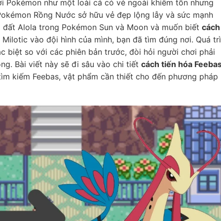
giới Pokémon như một loài cá có vẻ ngoài khiêm tốn nhưng
t Pokémon Rồng Nước sở hữu vẻ đẹp lộng lẫy và sức mạnh
 đất Alola trong Pokémon Sun và Moon và muốn biết
cách
Milotic vào đội hình của mình, bạn đã tìm đúng nơi. Quá tr
c biệt so với các phiên bản trước, đòi hỏi người chơi phải
. Bài viết này sẽ đi sâu vào chi tiết
cách tiến hóa Feeba
c tìm kiếm Feebas, vật phẩm cần thiết cho đến phương pháp