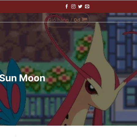
Giỏ hàng /
0
₫
 Sun Moon