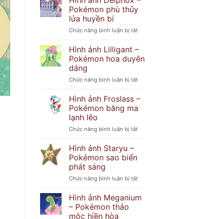
Hình ảnh Delphox –
Popplio
khó
Pokémon phù thủy
–
đoán
lửa huyền bí
Pokémon
ở
Chức năng bình luận bị tắt
hải
Hình
cẩu
ảnh
tinh
Hình ảnh Lilligant –
Delphox
nghịch
Pokémon hoa duyên
–
dáng
Pokémon
ở
Chức năng bình luận bị tắt
phù
Hình
thủy
ảnh
lửa
Hình ảnh Froslass –
Lilligant
huyền
Pokémon băng ma
–
bí
lạnh lẽo
Pokémon
ở
Chức năng bình luận bị tắt
hoa
Hình
duyên
ảnh
dáng
Hình ảnh Staryu –
Froslass
Pokémon sao biển
–
phát sáng
Pokémon
ở
Chức năng bình luận bị tắt
băng
Hình
ma
ảnh
lạnh
Hình ảnh Meganium
Staryu
lẽo
– Pokémon thảo
–
mộc hiền hòa