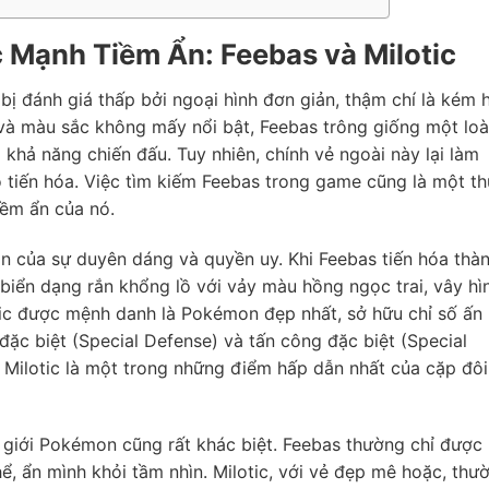
c Mạnh Tiềm Ẩn: Feebas và Milotic
bị đánh giá thấp bởi ngoại hình đơn giản, thậm chí là kém 
và màu sắc không mấy nổi bật, Feebas trông giống một loà
hả năng chiến đấu. Tuy nhiên, chính vẻ ngoài này lại làm
ó tiến hóa. Việc tìm kiếm Feebas trong game cũng là một t
iềm ẩn của nó.
hân của sự duyên dáng và quyền uy. Khi Feebas tiến hóa thà
t biển dạng rắn khổng lồ với vảy màu hồng ngọc trai, vây hì
otic được mệnh danh là Pokémon đẹp nhất, sở hữu chỉ số ấn
đặc biệt (Special Defense) và tấn công đặc biệt (Special
 Milotic là một trong những điểm hấp dẫn nhất của cặp đôi
ế giới Pokémon cũng rất khác biệt. Feebas thường chỉ được
ể, ẩn mình khỏi tầm nhìn. Milotic, với vẻ đẹp mê hoặc, thư