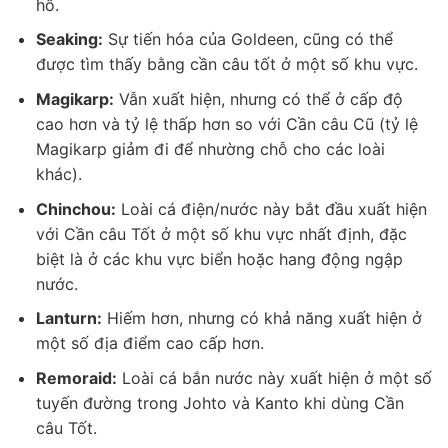
hồ.
Seaking:
Sự tiến hóa của Goldeen, cũng có thể
được tìm thấy bằng cần câu tốt ở một số khu vực.
Magikarp:
Vẫn xuất hiện, nhưng có thể ở cấp độ
cao hơn và tỷ lệ thấp hơn so với Cần câu Cũ (tỷ lệ
Magikarp giảm đi để nhường chỗ cho các loài
khác).
Chinchou:
Loài cá điện/nước này bắt đầu xuất hiện
với Cần câu Tốt ở một số khu vực nhất định, đặc
biệt là ở các khu vực biển hoặc hang động ngập
nước.
Lanturn:
Hiếm hơn, nhưng có khả năng xuất hiện ở
một số địa điểm cao cấp hơn.
Remoraid:
Loài cá bắn nước này xuất hiện ở một số
tuyến đường trong Johto và Kanto khi dùng Cần
câu Tốt.