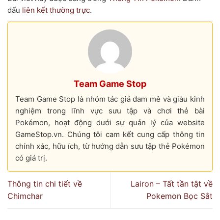
dấu
liên kết thường trực
.
Team Game Stop
Team Game Stop là nhóm tác giả đam mê và giàu kinh
nghiệm trong lĩnh vực sưu tập và chơi thẻ bài
Pokémon, hoạt động dưới sự quản lý của website
GameStop.vn. Chúng tôi cam kết cung cấp thông tin
chính xác, hữu ích, từ hướng dẫn sưu tập thẻ Pokémon
có giá trị.
Thông tin chi tiết về
Lairon – Tất tần tật về
Chimchar
Pokemon Bọc Sắt