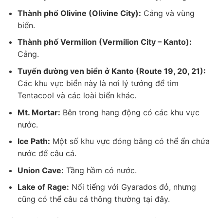
Thành phố Olivine (Olivine City):
Cảng và vùng
biển.
Thành phố Vermilion (Vermilion City – Kanto):
Cảng.
Tuyến đường ven biển ở Kanto (Route 19, 20, 21):
Các khu vực biển này là nơi lý tưởng để tìm
Tentacool và các loài biển khác.
Mt. Mortar:
Bên trong hang động có các khu vực
nước.
Ice Path:
Một số khu vực đóng băng có thể ẩn chứa
nước để câu cá.
Union Cave:
Tầng hầm có nước.
Lake of Rage:
Nổi tiếng với Gyarados đỏ, nhưng
cũng có thể câu cá thông thường tại đây.