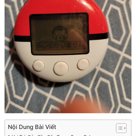
Nội Dung Bài Viết