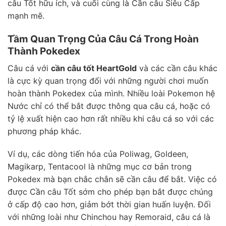
câu Tốt hữu ích, và cuối cùng là Cần câu Siêu Cấp
mạnh mẽ.
Tầm Quan Trọng Của Câu Cá Trong Hoàn
Thành Pokedex
Câu cá với
cần câu tốt HeartGold
và các cần câu khác
là cực kỳ quan trọng đối với những người chơi muốn
hoàn thành Pokedex của mình. Nhiều loài Pokemon hệ
Nước chỉ có thể bắt được thông qua câu cá, hoặc có
tỷ lệ xuất hiện cao hơn rất nhiều khi câu cá so với các
phương pháp khác.
Ví dụ, các dòng tiến hóa của Poliwag, Goldeen,
Magikarp, Tentacool là những mục cơ bản trong
Pokedex mà bạn chắc chắn sẽ cần câu để bắt. Việc có
được Cần câu Tốt sớm cho phép bạn bắt được chúng
ở cấp độ cao hơn, giảm bớt thời gian huấn luyện. Đối
với những loài như Chinchou hay Remoraid, câu cá là