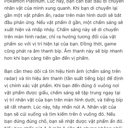
Pokemon Platinum. Lúc này, bạn cần bắt đầu di chuyển
nhân vật của mình xung quanh. Khi bạn di chuyển lại
gần một vật phẩm ẩn, radar trên màn hình dưới sẽ bắt
đầu phản ứng. Nếu vật phẩm ở gần, một chấm sáng sẽ
xuất hiện và nhấp nháy. Chấm sáng này sẽ di chuyển
trên màn hình radar, chỉ ra hướng tương đối của vật
phẩm so với vị trí hiện tại của bạn. Đồng thời, game
cũng phát ra âm thanh bíp. Âm thanh này sẽ bíp nhanh
hơn khi bạn càng tiến gần đến vị phẩm.
Bạn cần theo dõi cả tín hiệu hình ảnh (chấm sáng trên
radar) và tín hiệu âm thanh (tần suất tiếng bíp) để định
vị chính xác vật phẩm. Khi bạn đến đúng ô vuông nơi
vật phẩm được giấu, chấm sáng sẽ tập trung ngay tại
vị trí nhân vật của bạn trên màn hình dưới, và tiếng bíp
sẽ rất nhanh. Lúc này, hãy nhấn nút A. Nhân vật của
bạn sẽ cúi xuống và tìm kiếm trên ô vuông đó. Nếu
bạn đứng đúng chỗ, bạn sẽ nhặt được vật phẩm ẩn đó.