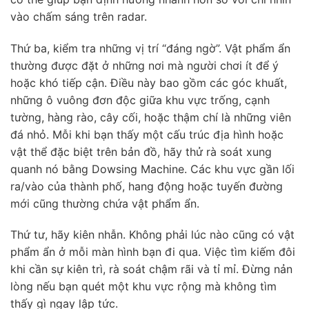
vào chấm sáng trên radar.
Thứ ba, kiểm tra những vị trí “đáng ngờ”. Vật phẩm ẩn
thường được đặt ở những nơi mà người chơi ít để ý
hoặc khó tiếp cận. Điều này bao gồm các góc khuất,
những ô vuông đơn độc giữa khu vực trống, cạnh
tường, hàng rào, cây cối, hoặc thậm chí là những viên
đá nhỏ. Mỗi khi bạn thấy một cấu trúc địa hình hoặc
vật thể đặc biệt trên bản đồ, hãy thử rà soát xung
quanh nó bằng Dowsing Machine. Các khu vực gần lối
ra/vào của thành phố, hang động hoặc tuyến đường
mới cũng thường chứa vật phẩm ẩn.
Thứ tư, hãy kiên nhẫn. Không phải lúc nào cũng có vật
phẩm ẩn ở mỗi màn hình bạn đi qua. Việc tìm kiếm đôi
khi cần sự kiên trì, rà soát chậm rãi và tỉ mỉ. Đừng nản
lòng nếu bạn quét một khu vực rộng mà không tìm
thấy gì ngay lập tức.