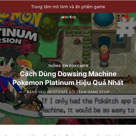
Bỏ
Trung tâm mô hình và ấn phẩm game
qua
nội
dung
THÔNG TIN POKEMON
Cách Dùng Dowsing Machine
Pokemon Platinum Hiệu Quả Nhất
ĐĂNG VÀO
09/07/2025
BỞI
TEAM GAME STOP