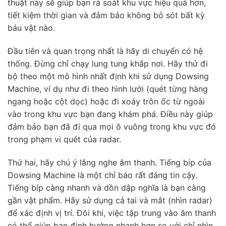
thuật này sẽ giúp bạn rà soát khu vực hiệu quả hơn,
tiết kiệm thời gian và đảm bảo không bỏ sót bất kỳ
báu vật nào.
Đầu tiên và quan trọng nhất là hãy di chuyển có hệ
thống. Đừng chỉ chạy lung tung khắp nơi. Hãy thử đi
bộ theo một mô hình nhất định khi sử dụng Dowsing
Machine, ví dụ như đi theo hình lưới (quét từng hàng
ngang hoặc cột dọc) hoặc đi xoáy trôn ốc từ ngoài
vào trong khu vực bạn đang khám phá. Điều này giúp
đảm bảo bạn đã đi qua mọi ô vuông trong khu vực đó
trong phạm vi quét của radar.
Thứ hai, hãy chú ý lắng nghe âm thanh. Tiếng bíp của
Dowsing Machine là một chỉ báo rất đáng tin cậy.
Tiếng bíp càng nhanh và dồn dập nghĩa là bạn càng
gần vật phẩm. Hãy sử dụng cả tai và mắt (nhìn radar)
để xác định vị trí. Đôi khi, việc tập trung vào âm thanh
có thể giúp bạn định hướng nhanh hơn so với chỉ nhìn