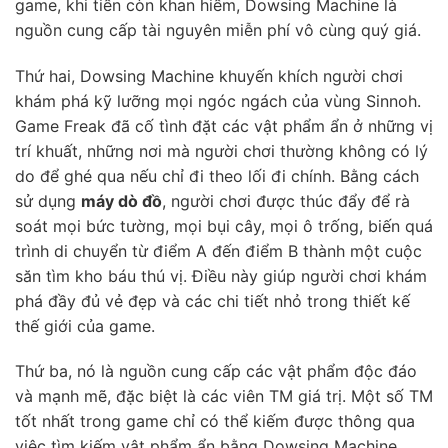
game, khi tiền còn khan hiếm, Dowsing Machine là
nguồn cung cấp tài nguyên miễn phí vô cùng quý giá.
Thứ hai, Dowsing Machine khuyến khích người chơi
khám phá kỹ lưỡng mọi ngóc ngách của vùng Sinnoh.
Game Freak đã cố tình đặt các vật phẩm ẩn ở những vị
trí khuất, những nơi mà người chơi thường không có lý
do để ghé qua nếu chỉ đi theo lối đi chính. Bằng cách
sử dụng
máy dò đồ
, người chơi được thúc đẩy để rà
soát mọi bức tường, mọi bụi cây, mọi ô trống, biến quá
trình di chuyển từ điểm A đến điểm B thành một cuộc
săn tìm kho báu thú vị. Điều này giúp người chơi khám
phá đầy đủ vẻ đẹp và các chi tiết nhỏ trong thiết kế
thế giới của game.
Thứ ba, nó là nguồn cung cấp các vật phẩm độc đáo
và mạnh mẽ, đặc biệt là các viên TM giá trị. Một số TM
tốt nhất trong game chỉ có thể kiếm được thông qua
việc tìm kiếm vật phẩm ẩn bằng Dowsing Machine.