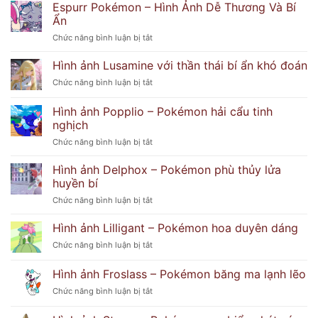
Espurr Pokémon – Hình Ảnh Dễ Thương Và Bí
Ẩn
ở
Chức năng bình luận bị tắt
Espurr
Pokémon
Hình ảnh Lusamine với thần thái bí ẩn khó đoán
–
ở
Chức năng bình luận bị tắt
Hình
Hình
Ảnh
ảnh
Hình ảnh Popplio – Pokémon hải cẩu tinh
Dễ
Lusamine
Thương
nghịch
với
Và
ở
Chức năng bình luận bị tắt
thần
Bí
Hình
thái
Ẩn
ảnh
bí
Hình ảnh Delphox – Pokémon phù thủy lửa
Popplio
ẩn
huyền bí
–
khó
ở
Chức năng bình luận bị tắt
Pokémon
đoán
Hình
hải
ảnh
Hình ảnh Lilligant – Pokémon hoa duyên dáng
cẩu
Delphox
tinh
ở
Chức năng bình luận bị tắt
–
nghịch
Hình
Pokémon
ảnh
Hình ảnh Froslass – Pokémon băng ma lạnh lẽo
phù
Lilligant
thủy
ở
Chức năng bình luận bị tắt
–
lửa
Hình
Pokémon
huyền
ảnh
hoa