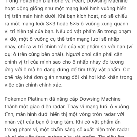
Trong Pokemon Diamond và Pearl, Dowsing Machine
hoạt động giống như một mạng lưới hình vuông hiển
thị trên màn hình dưới. Khi bạn kích hoạt, nó sẽ chiếu
ra một mạng lưới 3×3 hoặc 5×5 ô vuông xung quanh
vị trí hiện tại của bạn. Nếu có vật phẩm ẩn trong phạm
vi đó, một ô vuông cụ thể trên mạng lưới sẽ nhấp
nháy, chỉ ra vị trí chính xác của vật phẩm so với bạn (ví
dụ: ô trên cùng bên phải). Người chơi cần phải căn
chỉnh vị trí của mình sao cho ô nhấp nháy đó tương
ứng với ô mà họ đang đứng để tìm thấy vật phẩm. Cơ
chế này khá đơn giản nhưng đôi khi hơi khó khăn trong
việc căn chỉnh chính xác.
Pokemon Platinum đã nâng cấp Dowsing Machine
thành một giao diện radar. Thay vì mạng lưới ô vuông
tĩnh, màn hình dưới hiển thị một vòng tròn radar với
nhân vật của bạn ở trung tâm. Khi có vật phẩm ẩn
trong phạm vi, một chấm sáng sẽ xuất hiện trên radar
và di chuyển theo hướng của vật phẩm. Tín hiệu âm