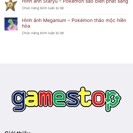
Hình ảnh Staryu – Pokémon sao biển phát sáng
bí
Froslass
duyên
ở
Chức năng bình luận bị tắt
–
dáng
Hình
Pokémon
ảnh
băng
Hình ảnh Meganium – Pokémon thảo mộc hiền
Staryu
ma
hòa
–
lạnh
ở
Chức năng bình luận bị tắt
Pokémon
lẽo
Hình
sao
ảnh
biển
Meganium
phát
–
sáng
Pokémon
thảo
mộc
hiền
hòa