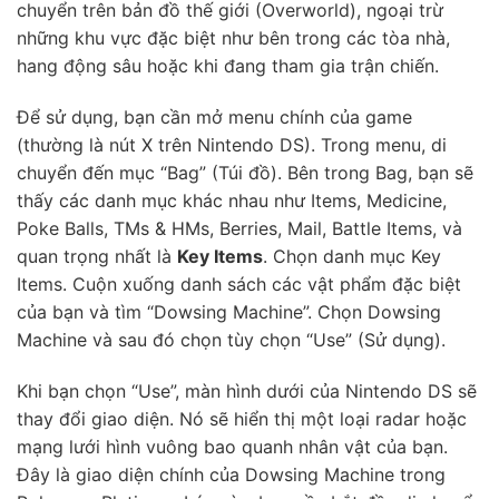
chuyển trên bản đồ thế giới (Overworld), ngoại trừ
những khu vực đặc biệt như bên trong các tòa nhà,
hang động sâu hoặc khi đang tham gia trận chiến.
Để sử dụng, bạn cần mở menu chính của game
(thường là nút X trên Nintendo DS). Trong menu, di
chuyển đến mục “Bag” (Túi đồ). Bên trong Bag, bạn sẽ
thấy các danh mục khác nhau như Items, Medicine,
Poke Balls, TMs & HMs, Berries, Mail, Battle Items, và
quan trọng nhất là
Key Items
. Chọn danh mục Key
Items. Cuộn xuống danh sách các vật phẩm đặc biệt
của bạn và tìm “Dowsing Machine”. Chọn Dowsing
Machine và sau đó chọn tùy chọn “Use” (Sử dụng).
Khi bạn chọn “Use”, màn hình dưới của Nintendo DS sẽ
thay đổi giao diện. Nó sẽ hiển thị một loại radar hoặc
mạng lưới hình vuông bao quanh nhân vật của bạn.
Đây là giao diện chính của Dowsing Machine trong