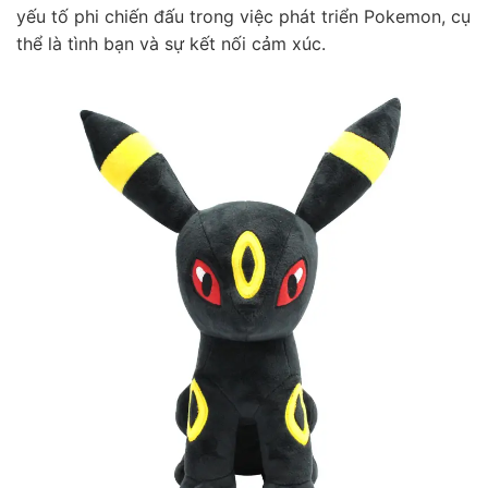
yếu tố phi chiến đấu trong việc phát triển Pokemon, cụ
thể là tình bạn và sự kết nối cảm xúc.