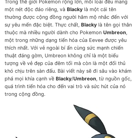
Trong thế giới Pokemon rộng lớn, mỗi loài đều mang
một nét độc đáo riêng, và
Blacky
là một cái tên
thường được cộng đồng người hâm mộ nhắc đến với
sự yêu mến đặc biệt. Thực chất,
Blacky
là tên gọi thân
thuộc mà nhiều người dành cho Pokemon
Umbreon
,
một trong những dạng tiến hóa của Eevee được yêu
thích nhất. Với vẻ ngoài bí ẩn cùng sức mạnh chiến
thuật đáng gờm, Umbreon không chỉ là một biểu
tượng về vẻ đẹp của đêm tối mà còn là một đối thủ
khó chịu trên sàn đấu. Bài viết này sẽ đi sâu vào khám
phá mọi khía cạnh về
Blacky
/
Umbreon
, từ nguồn gốc,
quá trình tiến hóa cho đến vai trò và sức hút của nó
trong cộng đồng.