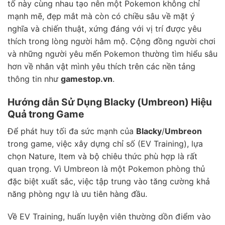
tố này cùng nhau tạo nên một Pokemon không chỉ
mạnh mẽ, đẹp mắt mà còn có chiều sâu về mặt ý
nghĩa và chiến thuật, xứng đáng với vị trí được yêu
thích trong lòng người hâm mộ. Cộng đồng người chơi
và những người yêu mến Pokemon thường tìm hiểu sâu
hơn về nhân vật mình yêu thích trên các nền tảng
thông tin như
gamestop.vn
.
Hướng dẫn Sử Dụng Blacky (Umbreon) Hiệu
Quả trong Game
Để phát huy tối đa sức mạnh của
Blacky
/
Umbreon
trong game, việc xây dựng chỉ số (EV Training), lựa
chọn Nature, Item và bộ chiêu thức phù hợp là rất
quan trọng. Vì Umbreon là một Pokemon phòng thủ
đặc biệt xuất sắc, việc tập trung vào tăng cường khả
năng phòng ngự là ưu tiên hàng đầu.
Về EV Training, huấn luyện viên thường dồn điểm vào