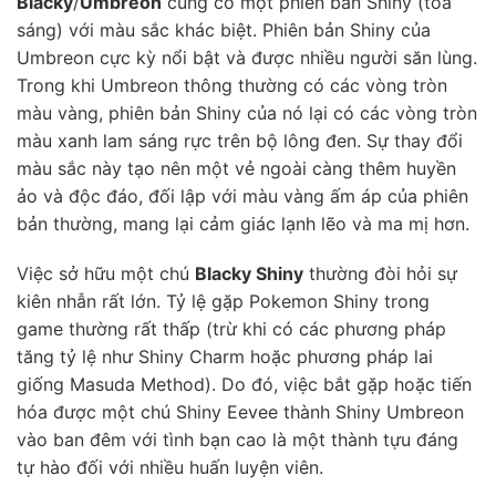
Blacky
/
Umbreon
cũng có một phiên bản Shiny (tỏa
sáng) với màu sắc khác biệt. Phiên bản Shiny của
Umbreon cực kỳ nổi bật và được nhiều người săn lùng.
Trong khi Umbreon thông thường có các vòng tròn
màu vàng, phiên bản Shiny của nó lại có các vòng tròn
màu xanh lam sáng rực trên bộ lông đen. Sự thay đổi
màu sắc này tạo nên một vẻ ngoài càng thêm huyền
ảo và độc đáo, đối lập với màu vàng ấm áp của phiên
bản thường, mang lại cảm giác lạnh lẽo và ma mị hơn.
Việc sở hữu một chú
Blacky Shiny
thường đòi hỏi sự
kiên nhẫn rất lớn. Tỷ lệ gặp Pokemon Shiny trong
game thường rất thấp (trừ khi có các phương pháp
tăng tỷ lệ như Shiny Charm hoặc phương pháp lai
giống Masuda Method). Do đó, việc bắt gặp hoặc tiến
hóa được một chú Shiny Eevee thành Shiny Umbreon
vào ban đêm với tình bạn cao là một thành tựu đáng
tự hào đối với nhiều huấn luyện viên.