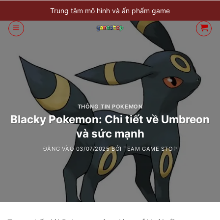
Bỏ
Trung tâm mô hình và ấn phẩm game
qua
nội
dung
THÔNG TIN POKEMON
Blacky Pokemon: Chi tiết về Umbreon
và sức mạnh
ĐĂNG VÀO
03/07/2025
BỞI
TEAM GAME STOP