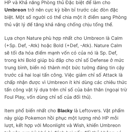
HP và Khả năng Phòng thủ Đặc biệt để làm cho
Umbreon
trở nên cực kỳ bền bỉ trước các đòn đặc
biệt. Một số người có thể chia một ít điểm sang Phòng
thủ vật lý để tăng khả năng chống chịu tổng thể.
Lựa chọn Nature phù hợp nhất cho Umbreon là Calm
(+Sp. Def, -Atk) hoặc Bold (+Def, -Atk). Nature Calm
sẽ tối đa hóa điểm mạnh vốn có của nó là Sp. Def,
trong khi Bold giúp bù đắp cho chỉ số Defense ở mức
trung bình, biến nó thành một bức tường đáng tin cậy
trước cả hai loại tấn công. Việc giảm chỉ số Attack là
chấp nhận được vì Umbreon ít khi dùng các chiêu thức
tấn công vật lý dựa trên chỉ số của bản thân (ngoại trừ
Foul Play, vốn dùng chỉ số của đối thủ).
Item phổ biến nhất cho
Blacky
là Leftovers. Vật phẩm
này giúp Pokemon hồi phục một lượng nhỏ HP mỗi
lượt, kết hợp với Moonlight và Wish, khiến Umbreon