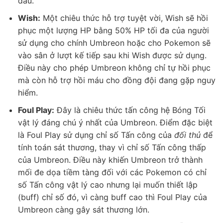
đấu.
Wish:
Một chiêu thức hỗ trợ tuyệt vời, Wish sẽ hồi
phục một lượng HP bằng 50% HP tối đa của người
sử dụng cho chính Umbreon hoặc cho Pokemon sẽ
vào sân ở lượt kế tiếp sau khi Wish được sử dụng.
Điều này cho phép Umbreon không chỉ tự hồi phục
mà còn hỗ trợ hồi máu cho đồng đội đang gặp nguy
hiểm.
Foul Play:
Đây là chiêu thức tấn công hệ Bóng Tối
vật lý đáng chú ý nhất của Umbreon. Điểm đặc biệt
là Foul Play sử dụng chỉ số Tấn công của
đối thủ
để
tính toán sát thương, thay vì chỉ số Tấn công thấp
của Umbreon. Điều này khiến Umbreon trở thành
mối đe dọa tiềm tàng đối với các Pokemon có chỉ
số Tấn công vật lý cao nhưng lại muốn thiết lập
(buff) chỉ số đó, vì càng buff cao thì Foul Play của
Umbreon càng gây sát thương lớn.