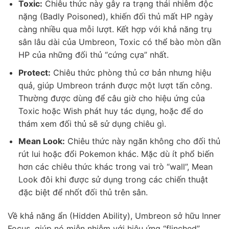
Toxic:
Chiêu thức này gây ra trạng thái nhiễm độc
nặng (Badly Poisoned), khiến đối thủ mất HP ngày
càng nhiều qua mỗi lượt. Kết hợp với khả năng trụ
sân lâu dài của Umbreon, Toxic có thể bào mòn dần
HP của những đối thủ “cứng cựa” nhất.
Protect:
Chiêu thức phòng thủ cơ bản nhưng hiệu
quả, giúp Umbreon tránh được một lượt tấn công.
Thường được dùng để câu giờ cho hiệu ứng của
Toxic hoặc Wish phát huy tác dụng, hoặc để do
thám xem đối thủ sẽ sử dụng chiêu gì.
Mean Look:
Chiêu thức này ngăn không cho đối thủ
rút lui hoặc đổi Pokemon khác. Mặc dù ít phổ biến
hơn các chiêu thức khác trong vai trò “wall”, Mean
Look đôi khi được sử dụng trong các chiến thuật
đặc biệt để nhốt đối thủ trên sân.
Về khả năng ẩn (Hidden Ability), Umbreon sở hữu Inner
Focus, giúp nó miễn nhiễm với hiệu ứng “flinched”