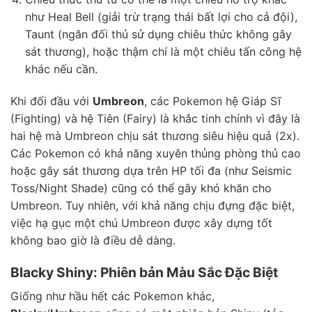
như Heal Bell (giải trừ trạng thái bất lợi cho cả đội),
Taunt (ngăn đối thủ sử dụng chiêu thức không gây
sát thương), hoặc thậm chí là một chiêu tấn công hệ
khác nếu cần.
Khi đối đầu với
Umbreon
, các Pokemon hệ Giáp Sĩ
(Fighting) và hệ Tiên (Fairy) là khắc tinh chính vì đây là
hai hệ mà Umbreon chịu sát thương siêu hiệu quả (2x).
Các Pokemon có khả năng xuyên thủng phòng thủ cao
hoặc gây sát thương dựa trên HP tối đa (như Seismic
Toss/Night Shade) cũng có thể gây khó khăn cho
Umbreon. Tuy nhiên, với khả năng chịu đựng đặc biệt,
việc hạ gục một chú Umbreon được xây dựng tốt
không bao giờ là điều dễ dàng.
Blacky Shiny: Phiên bản Màu Sắc Đặc Biệt
Giống như hầu hết các Pokemon khác,