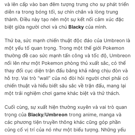
và lên cấp vào ban đêm tượng trưng cho sự phát triển
diễn ra trong bóng tối, sự chín chắn và lòng trung
thành. Điều này tạo nên một sự kết nối cảm xúc đặc
biệt giữa người chơi và chú
Blacky
của mình.
Thứ ba, sức mạnh chiến thuật độc đáo của Umbreon là
một yếu tố quan trọng. Trong một thế giới Pokemon
thường đề cao sức mạnh tấn công và tốc độ, Umbreon
nổi lên như một Pokemon phòng thủ xuất sắc, có thể
thay đổi cục diện trận đấu bằng khả năng chịu đòn và
hỗ trợ. Vai trò “wall” của nó đòi hỏi người chơi phải có
chiến thuật và hiểu biết sâu sắc về trận đấu, mang lại
một trải nghiệm chơi game khác biệt và thử thách.
Cuối cùng, sự xuất hiện thường xuyên và vai trò quan
trọng của
Blacky
/
Umbreon
trong anime, manga và
các phương tiện truyền thông khác cũng góp phần
củng cố vị trí của nó như một biểu tượng. Những yếu