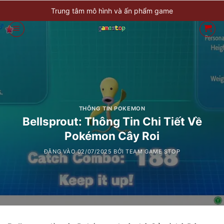
Bỏ
Trung tâm mô hình và ấn phẩm game
qua
nội
dung
THÔNG TIN POKEMON
Bellsprout: Thông Tin Chi Tiết Về
Pokémon Cây Roi
ĐĂNG VÀO
02/07/2025
BỞI
TEAM GAME STOP