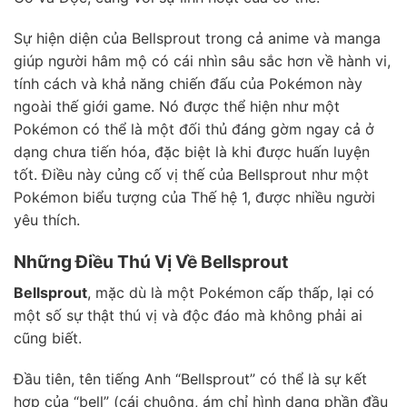
Sự hiện diện của Bellsprout trong cả anime và manga
giúp người hâm mộ có cái nhìn sâu sắc hơn về hành vi,
tính cách và khả năng chiến đấu của Pokémon này
ngoài thế giới game. Nó được thể hiện như một
Pokémon có thể là một đối thủ đáng gờm ngay cả ở
dạng chưa tiến hóa, đặc biệt là khi được huấn luyện
tốt. Điều này củng cố vị thế của Bellsprout như một
Pokémon biểu tượng của Thế hệ 1, được nhiều người
yêu thích.
Những Điều Thú Vị Về Bellsprout
Bellsprout
, mặc dù là một Pokémon cấp thấp, lại có
một số sự thật thú vị và độc đáo mà không phải ai
cũng biết.
Đầu tiên, tên tiếng Anh “Bellsprout” có thể là sự kết
hợp của “bell” (cái chuông, ám chỉ hình dạng phần đầu