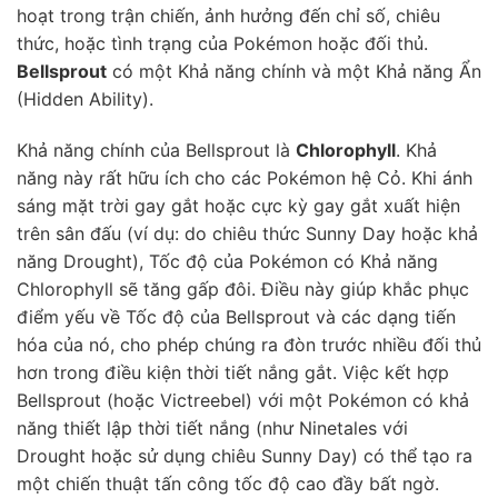
hoạt trong trận chiến, ảnh hưởng đến chỉ số, chiêu
thức, hoặc tình trạng của Pokémon hoặc đối thủ.
Bellsprout
có một Khả năng chính và một Khả năng Ẩn
(Hidden Ability).
Khả năng chính của Bellsprout là
Chlorophyll
. Khả
năng này rất hữu ích cho các Pokémon hệ Cỏ. Khi ánh
sáng mặt trời gay gắt hoặc cực kỳ gay gắt xuất hiện
trên sân đấu (ví dụ: do chiêu thức Sunny Day hoặc khả
năng Drought), Tốc độ của Pokémon có Khả năng
Chlorophyll sẽ tăng gấp đôi. Điều này giúp khắc phục
điểm yếu về Tốc độ của Bellsprout và các dạng tiến
hóa của nó, cho phép chúng ra đòn trước nhiều đối thủ
hơn trong điều kiện thời tiết nắng gắt. Việc kết hợp
Bellsprout (hoặc Victreebel) với một Pokémon có khả
năng thiết lập thời tiết nắng (như Ninetales với
Drought hoặc sử dụng chiêu Sunny Day) có thể tạo ra
một chiến thuật tấn công tốc độ cao đầy bất ngờ.