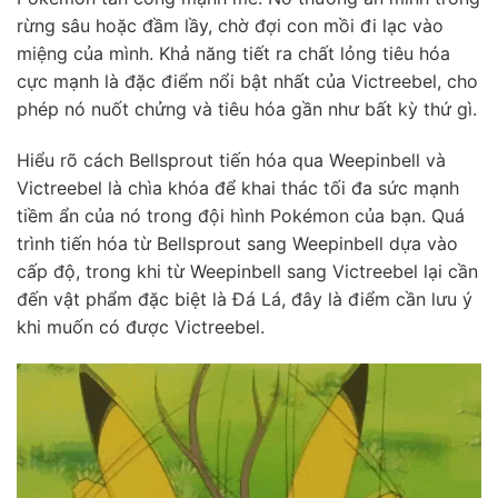
rừng sâu hoặc đầm lầy, chờ đợi con mồi đi lạc vào
miệng của mình. Khả năng tiết ra chất lỏng tiêu hóa
cực mạnh là đặc điểm nổi bật nhất của Victreebel, cho
phép nó nuốt chửng và tiêu hóa gần như bất kỳ thứ gì.
Hiểu rõ cách Bellsprout tiến hóa qua Weepinbell và
Victreebel là chìa khóa để khai thác tối đa sức mạnh
tiềm ẩn của nó trong đội hình Pokémon của bạn. Quá
trình tiến hóa từ Bellsprout sang Weepinbell dựa vào
cấp độ, trong khi từ Weepinbell sang Victreebel lại cần
đến vật phẩm đặc biệt là Đá Lá, đây là điểm cần lưu ý
khi muốn có được Victreebel.