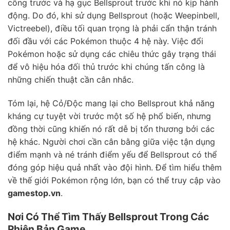
công trước và hạ gục Bellsprout trước khi nó kịp hành
động. Do đó, khi sử dụng Bellsprout (hoặc Weepinbell,
Victreebel), điều tối quan trọng là phải cẩn thận tránh
đối đầu với các Pokémon thuộc 4 hệ này. Việc đổi
Pokémon hoặc sử dụng các chiêu thức gây trạng thái
để vô hiệu hóa đối thủ trước khi chúng tấn công là
những chiến thuật cần cân nhắc.
Tóm lại, hệ Cỏ/Độc mang lại cho Bellsprout khả năng
kháng cự tuyệt vời trước một số hệ phổ biến, nhưng
đồng thời cũng khiến nó rất dễ bị tổn thương bởi các
hệ khác. Người chơi cần cân bằng giữa việc tận dụng
điểm mạnh và né tránh điểm yếu để Bellsprout có thể
đóng góp hiệu quả nhất vào đội hình. Để tìm hiểu thêm
về thế giới Pokémon rộng lớn, bạn có thể truy cập vào
gamestop.vn
.
Nơi Có Thể Tìm Thấy Bellsprout Trong Các
Phiên Bản Game