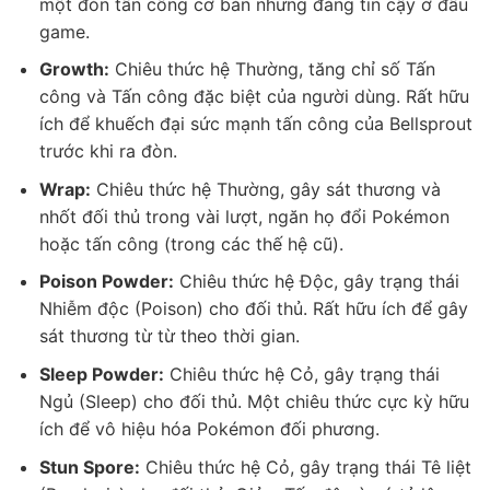
một đòn tấn công cơ bản nhưng đáng tin cậy ở đầu
game.
Growth:
Chiêu thức hệ Thường, tăng chỉ số Tấn
công và Tấn công đặc biệt của người dùng. Rất hữu
ích để khuếch đại sức mạnh tấn công của Bellsprout
trước khi ra đòn.
Wrap:
Chiêu thức hệ Thường, gây sát thương và
nhốt đối thủ trong vài lượt, ngăn họ đổi Pokémon
hoặc tấn công (trong các thế hệ cũ).
Poison Powder:
Chiêu thức hệ Độc, gây trạng thái
Nhiễm độc (Poison) cho đối thủ. Rất hữu ích để gây
sát thương từ từ theo thời gian.
Sleep Powder:
Chiêu thức hệ Cỏ, gây trạng thái
Ngủ (Sleep) cho đối thủ. Một chiêu thức cực kỳ hữu
ích để vô hiệu hóa Pokémon đối phương.
Stun Spore:
Chiêu thức hệ Cỏ, gây trạng thái Tê liệt