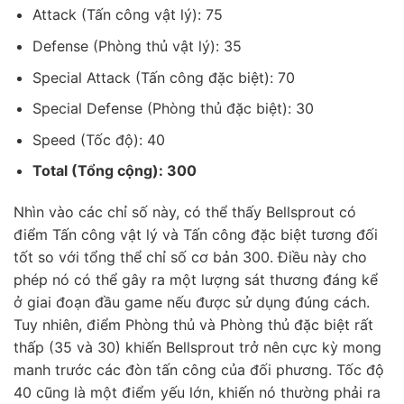
Attack (Tấn công vật lý): 75
Defense (Phòng thủ vật lý): 35
Special Attack (Tấn công đặc biệt): 70
Special Defense (Phòng thủ đặc biệt): 30
Speed (Tốc độ): 40
Total (Tổng cộng): 300
Nhìn vào các chỉ số này, có thể thấy Bellsprout có
điểm Tấn công vật lý và Tấn công đặc biệt tương đối
tốt so với tổng thể chỉ số cơ bản 300. Điều này cho
phép nó có thể gây ra một lượng sát thương đáng kể
ở giai đoạn đầu game nếu được sử dụng đúng cách.
Tuy nhiên, điểm Phòng thủ và Phòng thủ đặc biệt rất
thấp (35 và 30) khiến Bellsprout trở nên cực kỳ mong
manh trước các đòn tấn công của đối phương. Tốc độ
40 cũng là một điểm yếu lớn, khiến nó thường phải ra