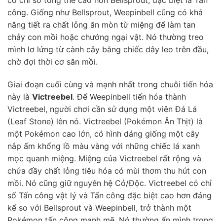
công. Giống như Bellsprout, Weepinbell cũng có khả
năng tiết ra chất lỏng ăn mòn từ miệng để làm tan
chảy con mồi hoặc chướng ngại vật. Nó thường treo
mình lơ lửng từ cành cây bằng chiếc dây leo trên đầu,
chờ đợi thời cơ săn mồi.
Giai đoạn cuối cùng và mạnh nhất trong chuỗi tiến hóa
này là
Victreebel
. Để Weepinbell tiến hóa thành
Victreebel, người chơi cần sử dụng một viên Đá Lá
(Leaf Stone) lên nó. Victreebel (Pokémon Ăn Thịt) là
một Pokémon cao lớn, có hình dáng giống một cây
nắp ấm khổng lồ màu vàng với những chiếc lá xanh
mọc quanh miệng. Miệng của Victreebel rất rộng và
chứa đầy chất lỏng tiêu hóa có mùi thơm thu hút con
mồi. Nó cũng giữ nguyên hệ Cỏ/Độc. Victreebel có chỉ
số Tấn công vật lý và Tấn công đặc biệt cao hơn đáng
kể so với Bellsprout và Weepinbell, trở thành một
Pokémon tấn công mạnh mẽ. Nó thường ẩn mình trong