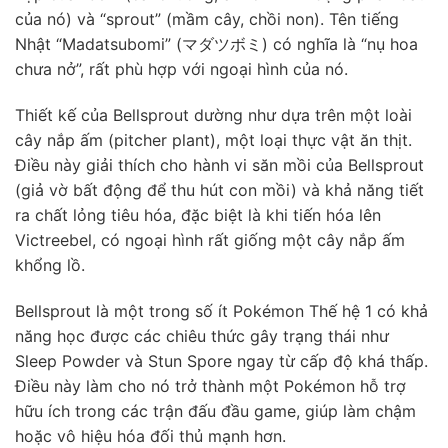
của nó) và “sprout” (mầm cây, chồi non). Tên tiếng
Nhật “Madatsubomi” (マダツボミ) có nghĩa là “nụ hoa
chưa nở”, rất phù hợp với ngoại hình của nó.
Thiết kế của Bellsprout dường như dựa trên một loài
cây nắp ấm (pitcher plant), một loại thực vật ăn thịt.
Điều này giải thích cho hành vi săn mồi của Bellsprout
(giả vờ bất động để thu hút con mồi) và khả năng tiết
ra chất lỏng tiêu hóa, đặc biệt là khi tiến hóa lên
Victreebel, có ngoại hình rất giống một cây nắp ấm
khổng lồ.
Bellsprout là một trong số ít Pokémon Thế hệ 1 có khả
năng học được các chiêu thức gây trạng thái như
Sleep Powder và Stun Spore ngay từ cấp độ khá thấp.
Điều này làm cho nó trở thành một Pokémon hỗ trợ
hữu ích trong các trận đấu đầu game, giúp làm chậm
hoặc vô hiệu hóa đối thủ mạnh hơn.