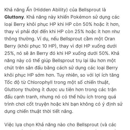
Khả năng Ẩn (Hidden Ability) của Bellsprout là
Gluttony
. Khả năng này khiến Pokémon sử dụng các
loại Berry khôi phục HP khi HP còn 50% hoặc ít hơn,
thay vì phải đợi đến khi HP còn 25% hoặc ít hơn như
thông thường. Ví dụ, nếu Bellsprout cầm một Oran
Berry (khôi phục 10 HP), thay vì đợi HP xuống dưới
25%, nó sẽ ăn Berry đó khi HP xuống dưới 50%. Khả
năng này có thể giúp Bellsprout trụ lại lâu hơn một
chút trên sân đấu bằng cách sử dụng các loại Berry
khôi phục HP sớm hơn. Tuy nhiên, so với lợi ích tăng
Tốc độ từ Chlorophyll trong một số chiến thuật,
Gluttony thường ít được ưu tiên hơn trong các trận
đấu cạnh tranh, nhưng nó có thể hữu ích trong quá
trình chơi cốt truyện hoặc khi bạn không có ý định sử
dụng chiến thuật thời tiết nắng.
Việc lựa chọn Khả năng nào cho Bellsprout (và các