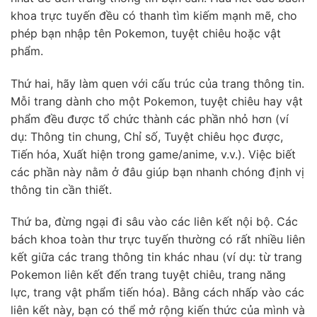
khoa trực tuyến đều có thanh tìm kiếm mạnh mẽ, cho
phép bạn nhập tên Pokemon, tuyệt chiêu hoặc vật
phẩm.
Thứ hai, hãy làm quen với cấu trúc của trang thông tin.
Mỗi trang dành cho một Pokemon, tuyệt chiêu hay vật
phẩm đều được tổ chức thành các phần nhỏ hơn (ví
dụ: Thông tin chung, Chỉ số, Tuyệt chiêu học được,
Tiến hóa, Xuất hiện trong game/anime, v.v.). Việc biết
các phần này nằm ở đâu giúp bạn nhanh chóng định vị
thông tin cần thiết.
Thứ ba, đừng ngại đi sâu vào các liên kết nội bộ. Các
bách khoa toàn thư trực tuyến thường có rất nhiều liên
kết giữa các trang thông tin khác nhau (ví dụ: từ trang
Pokemon liên kết đến trang tuyệt chiêu, trang năng
lực, trang vật phẩm tiến hóa). Bằng cách nhấp vào các
liên kết này, bạn có thể mở rộng kiến thức của mình và