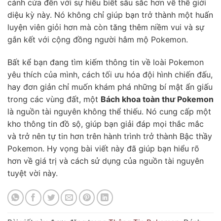
cánh cửa đến với sự hiểu biết sâu sắc hơn về thế giới
diệu kỳ này. Nó không chỉ giúp bạn trở thành một huấn
luyện viên giỏi hơn mà còn tăng thêm niềm vui và sự
gắn kết với cộng đồng người hâm mộ Pokemon.
Bất kể bạn đang tìm kiếm thông tin về loài Pokemon
yêu thích của mình, cách tối ưu hóa đội hình chiến đấu,
hay đơn giản chỉ muốn khám phá những bí mật ẩn giấu
trong các vùng đất, một
Bách khoa toàn thư Pokemon
là nguồn tài nguyên không thể thiếu. Nó cung cấp một
kho thông tin đồ sộ, giúp bạn giải đáp mọi thắc mắc
và trở nên tự tin hơn trên hành trình trở thành Bậc thầy
Pokemon. Hy vọng bài viết này đã giúp bạn hiểu rõ
hơn về giá trị và cách sử dụng của nguồn tài nguyên
tuyệt vời này.