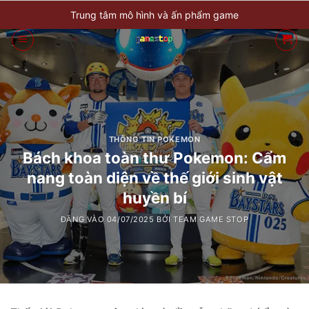
Bỏ
Trung tâm mô hình và ấn phẩm game
qua
nội
dung
THÔNG TIN POKEMON
Bách khoa toàn thư Pokemon: Cẩm
nang toàn diện về thế giới sinh vật
huyền bí
ĐĂNG VÀO
04/07/2025
BỞI
TEAM GAME STOP