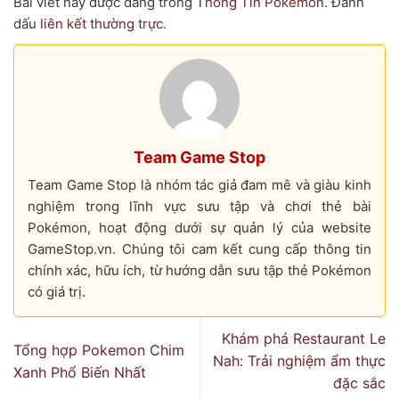
Bài viết này được đăng trong
Thông Tin Pokemon
. Đánh
dấu
liên kết thường trực
.
Team Game Stop
Team Game Stop là nhóm tác giả đam mê và giàu kinh
nghiệm trong lĩnh vực sưu tập và chơi thẻ bài
Pokémon, hoạt động dưới sự quản lý của website
GameStop.vn. Chúng tôi cam kết cung cấp thông tin
chính xác, hữu ích, từ hướng dẫn sưu tập thẻ Pokémon
có giá trị.
Khám phá Restaurant Le
Tổng hợp Pokemon Chim
Nah: Trải nghiệm ẩm thực
Xanh Phổ Biến Nhất
đặc sắc