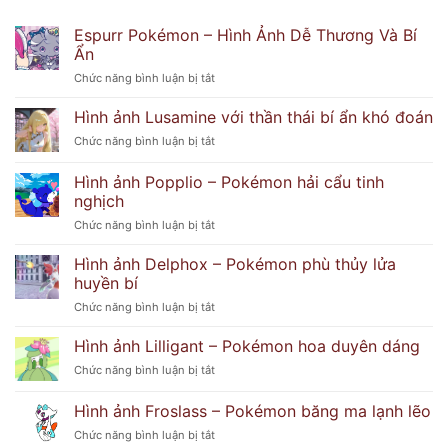
Espurr Pokémon – Hình Ảnh Dễ Thương Và Bí
Ẩn
ở
Chức năng bình luận bị tắt
Espurr
Pokémon
Hình ảnh Lusamine với thần thái bí ẩn khó đoán
–
ở
Chức năng bình luận bị tắt
Hình
Hình
Ảnh
ảnh
Hình ảnh Popplio – Pokémon hải cẩu tinh
Dễ
Lusamine
Thương
nghịch
với
Và
ở
Chức năng bình luận bị tắt
thần
Bí
Hình
thái
Ẩn
ảnh
bí
Hình ảnh Delphox – Pokémon phù thủy lửa
Popplio
ẩn
huyền bí
–
khó
ở
Chức năng bình luận bị tắt
Pokémon
đoán
Hình
hải
ảnh
Hình ảnh Lilligant – Pokémon hoa duyên dáng
cẩu
Delphox
tinh
ở
Chức năng bình luận bị tắt
–
nghịch
Hình
Pokémon
ảnh
Hình ảnh Froslass – Pokémon băng ma lạnh lẽo
phù
Lilligant
thủy
ở
Chức năng bình luận bị tắt
–
lửa