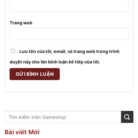
Trang web
Lưu tên của tôi, email, và trang web trong trình
duyệt này cho lần bình luận kế tiếp của tôi.
Bài viết Mới