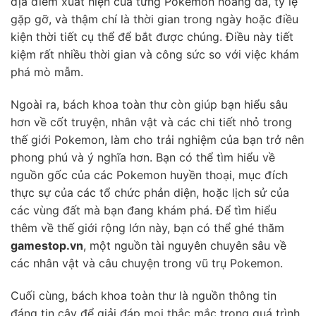
địa điểm xuất hiện của từng Pokemon hoang dã, tỷ lệ
gặp gỡ, và thậm chí là thời gian trong ngày hoặc điều
kiện thời tiết cụ thể để bắt được chúng. Điều này tiết
kiệm rất nhiều thời gian và công sức so với việc khám
phá mò mẫm.
Ngoài ra, bách khoa toàn thư còn giúp bạn hiểu sâu
hơn về cốt truyện, nhân vật và các chi tiết nhỏ trong
thế giới Pokemon, làm cho trải nghiệm của bạn trở nên
phong phú và ý nghĩa hơn. Bạn có thể tìm hiểu về
nguồn gốc của các Pokemon huyền thoại, mục đích
thực sự của các tổ chức phản diện, hoặc lịch sử của
các vùng đất mà bạn đang khám phá. Để tìm hiểu
thêm về thế giới rộng lớn này, bạn có thể ghé thăm
gamestop.vn
, một nguồn tài nguyên chuyên sâu về
các nhân vật và câu chuyện trong vũ trụ Pokemon.
Cuối cùng, bách khoa toàn thư là nguồn thông tin
đáng tin cậy để giải đáp mọi thắc mắc trong quá trình