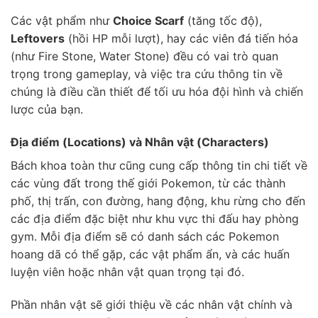
Các vật phẩm như
Choice Scarf
(tăng tốc độ),
Leftovers
(hồi HP mỗi lượt), hay các viên đá tiến hóa
(như Fire Stone, Water Stone) đều có vai trò quan
trọng trong gameplay, và việc tra cứu thông tin về
chúng là điều cần thiết để tối ưu hóa đội hình và chiến
lược của bạn.
Địa điểm (Locations) và Nhân vật (Characters)
Bách khoa toàn thư cũng cung cấp thông tin chi tiết về
các vùng đất trong thế giới Pokemon, từ các thành
phố, thị trấn, con đường, hang động, khu rừng cho đến
các địa điểm đặc biệt như khu vực thi đấu hay phòng
gym. Mỗi địa điểm sẽ có danh sách các Pokemon
hoang dã có thể gặp, các vật phẩm ẩn, và các huấn
luyện viên hoặc nhân vật quan trọng tại đó.
Phần nhân vật sẽ giới thiệu về các nhân vật chính và