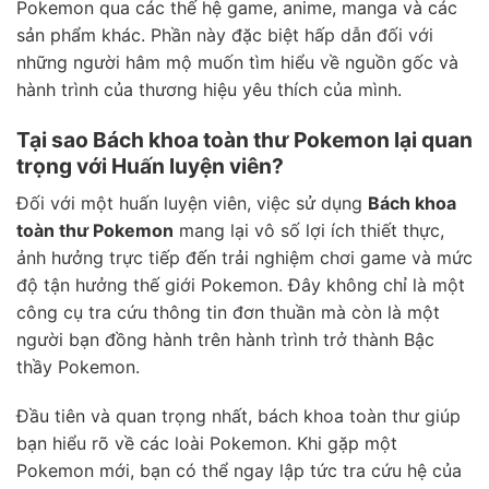
Pokemon qua các thế hệ game, anime, manga và các
sản phẩm khác. Phần này đặc biệt hấp dẫn đối với
những người hâm mộ muốn tìm hiểu về nguồn gốc và
hành trình của thương hiệu yêu thích của mình.
Tại sao Bách khoa toàn thư Pokemon lại quan
trọng với Huấn luyện viên?
Đối với một huấn luyện viên, việc sử dụng
Bách khoa
toàn thư Pokemon
mang lại vô số lợi ích thiết thực,
ảnh hưởng trực tiếp đến trải nghiệm chơi game và mức
độ tận hưởng thế giới Pokemon. Đây không chỉ là một
công cụ tra cứu thông tin đơn thuần mà còn là một
người bạn đồng hành trên hành trình trở thành Bậc
thầy Pokemon.
Đầu tiên và quan trọng nhất, bách khoa toàn thư giúp
bạn hiểu rõ về các loài Pokemon. Khi gặp một
Pokemon mới, bạn có thể ngay lập tức tra cứu hệ của