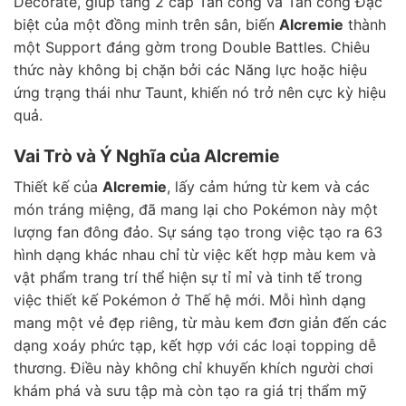
Decorate, giúp tăng 2 cấp Tấn công và Tấn công Đặc
biệt của một đồng minh trên sân, biến
Alcremie
thành
một Support đáng gờm trong Double Battles. Chiêu
thức này không bị chặn bởi các Năng lực hoặc hiệu
ứng trạng thái như Taunt, khiến nó trở nên cực kỳ hiệu
quả.
Vai Trò và Ý Nghĩa của Alcremie
Thiết kế của
Alcremie
, lấy cảm hứng từ kem và các
món tráng miệng, đã mang lại cho Pokémon này một
lượng fan đông đảo. Sự sáng tạo trong việc tạo ra 63
hình dạng khác nhau chỉ từ việc kết hợp màu kem và
vật phẩm trang trí thể hiện sự tỉ mỉ và tinh tế trong
việc thiết kế Pokémon ở Thế hệ mới. Mỗi hình dạng
mang một vẻ đẹp riêng, từ màu kem đơn giản đến các
dạng xoáy phức tạp, kết hợp với các loại topping dễ
thương. Điều này không chỉ khuyến khích người chơi
khám phá và sưu tập mà còn tạo ra giá trị thẩm mỹ