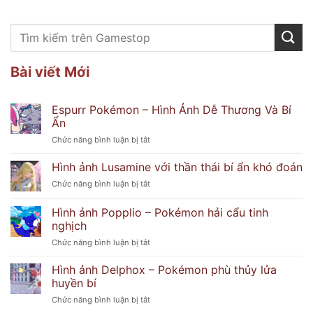
Bài viết Mới
Espurr Pokémon – Hình Ảnh Dễ Thương Và Bí
Ẩn
ở
Chức năng bình luận bị tắt
Espurr
Pokémon
Hình ảnh Lusamine với thần thái bí ẩn khó đoán
–
ở
Chức năng bình luận bị tắt
Hình
Hình
Ảnh
ảnh
Hình ảnh Popplio – Pokémon hải cẩu tinh
Dễ
Lusamine
Thương
nghịch
với
Và
ở
Chức năng bình luận bị tắt
thần
Bí
Hình
thái
Ẩn
ảnh
bí
Hình ảnh Delphox – Pokémon phù thủy lửa
Popplio
ẩn
huyền bí
–
khó
ở
Chức năng bình luận bị tắt
Pokémon
đoán
Hình
hải