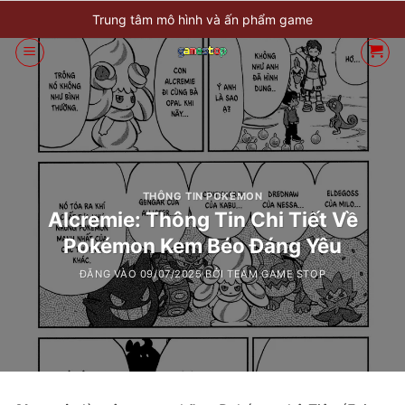
Bỏ
Trung tâm mô hình và ấn phẩm game
qua
nội
dung
THÔNG TIN POKEMON
Alcremie: Thông Tin Chi Tiết Về
Pokémon Kem Béo Đáng Yêu
ĐĂNG VÀO
09/07/2025
BỞI
TEAM GAME STOP