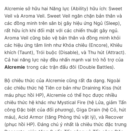
Alcremie sở hữu hai Năng lực (Ability) hữu ích: Sweet
Veil và Aroma Veil. Sweet Veil ngăn chặn bản thân và
các đồng minh trên sân bị gây hiệu ứng Ngủ (Sleep),
rất hữu ích khi đối mặt với các chiến thuật gây ngủ.
Aroma Veil cũng bảo vệ bản thân và đồng minh khỏi
các hiệu ứng tâm linh như Khóa chiêu (Encore), Khiêu
khích (Taunt), Trói buộc (Disable), và Thu hút (Attract).
Cả hai năng lực này đều nhấn mạnh vai trò hỗ trợ của
Alcremie
trong các trận đấu đôi (Double Battles).
Bộ chiêu thức của Alcremie cũng rất đa dạng. Ngoài
các chiêu thức hệ Tiên cơ bản như Draining Kiss (hút
máu phục hồi HP), Alcremie có thể học được nhiều
chiêu thức hệ khác như Mystical Fire (hệ Lửa, giảm Tấn
công Đặc biệt của đối phương), Giga Drain (hệ Cỏ, hút
máu), Acid Armor (tăng Phòng thủ vật lý), và Recover
(phục hồi HP). Đáng chú ý nhất là chiêu thức đặc trưng