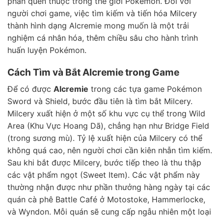
phần quen thuộc trong thế giới Pokémon. Đối với
người chơi game, việc tìm kiếm và tiến hóa Milcery
thành hình dạng Alcremie mong muốn là một trải
nghiệm cá nhân hóa, thêm chiều sâu cho hành trình
huấn luyện Pokémon.
Cách Tìm và Bắt Alcremie trong Game
Để có được
Alcremie
trong các tựa game Pokémon
Sword và Shield, bước đầu tiên là tìm bắt Milcery.
Milcery xuất hiện ở một số khu vực cụ thể trong Wild
Area (Khu Vực Hoang Dã), chẳng hạn như Bridge Field
(trong sương mù). Tỷ lệ xuất hiện của Milcery có thể
không quá cao, nên người chơi cần kiên nhẫn tìm kiếm.
Sau khi bắt được Milcery, bước tiếp theo là thu thập
các vật phẩm ngọt (Sweet Item). Các vật phẩm này
thường nhận được như phần thưởng hàng ngày tại các
quán cà phê Battle Café ở Motostoke, Hammerlocke,
và Wyndon. Mỗi quán sẽ cung cấp ngẫu nhiên một loại