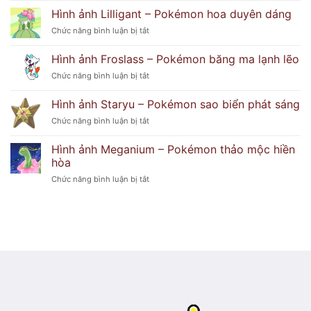
ảnh
Hình ảnh Lilligant – Pokémon hoa duyên dáng
cẩu
Delphox
tinh
ở
Chức năng bình luận bị tắt
–
nghịch
Hình
Pokémon
ảnh
Hình ảnh Froslass – Pokémon băng ma lạnh lẽo
phù
Lilligant
thủy
ở
Chức năng bình luận bị tắt
–
lửa
Hình
Pokémon
huyền
ảnh
hoa
Hình ảnh Staryu – Pokémon sao biển phát sáng
bí
Froslass
duyên
ở
Chức năng bình luận bị tắt
–
dáng
Hình
Pokémon
ảnh
băng
Hình ảnh Meganium – Pokémon thảo mộc hiền
Staryu
ma
hòa
–
lạnh
ở
Chức năng bình luận bị tắt
Pokémon
lẽo
Hình
sao
ảnh
biển
Meganium
phát
–
sáng
Pokémon
thảo
mộc
hiền
hòa