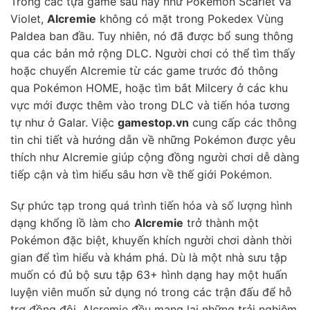
Trong các tựa game sau này như Pokémon Scarlet và
Violet,
Alcremie
không có mặt trong Pokedex Vùng
Paldea ban đầu. Tuy nhiên, nó đã được bổ sung thông
qua các bản mở rộng DLC. Người chơi có thể tìm thấy
hoặc chuyển Alcremie từ các game trước đó thông
qua Pokémon HOME, hoặc tìm bắt Milcery ở các khu
vực mới được thêm vào trong DLC và tiến hóa tương
tự như ở Galar. Việc
gamestop.vn
cung cấp các thông
tin chi tiết và hướng dẫn về những Pokémon được yêu
thích như Alcremie giúp cộng đồng người chơi dễ dàng
tiếp cận và tìm hiểu sâu hơn về thế giới Pokémon.
Sự phức tạp trong quá trình tiến hóa và số lượng hình
dạng khổng lồ làm cho
Alcremie
trở thành một
Pokémon đặc biệt, khuyến khích người chơi dành thời
gian để tìm hiểu và khám phá. Dù là một nhà sưu tập
muốn có đủ bộ sưu tập 63+ hình dạng hay một huấn
luyện viên muốn sử dụng nó trong các trận đấu để hỗ
trợ đồng đội, Alcremie đều mang lại những trải nghiệm