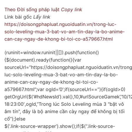
Theo
Đời sống pháp luật
Copy link
Link bài gốc
Lấy link
https://doisongphapluat.nguoiduatin.vn/trong-luc-
solo-leveling-mua-3-bat-vo-am-tin-day-la-bo-anime-
can-cay-ngay-de-khong-bi-toi-co-a579667.html
(runinit=window.runinit||[]).push(function()
{$(document).ready(function(){var
sourceUrl=”https://doisongphapluat.nguoiduatin.vn/tron
luc-solo-leveling-mua-3-bat-vo-am-tin-day-la-bo-
anime-can-cay-ngay-de-khong-bi-toi-co-
a579667.html”;var ogId=’0′;if(sourceUrl==”){if(ogId>0)
getOrgUrl($(‘#hdNewsId’).val(),10,’#urlSourceGamek’,’10/
18:23:00′,ogId,”Trong lúc Solo Leveling mùa 3 "bặt vô
âm tín", đây là bộ anime cần cày ngay để không bị tối
cổ”);}else
$(‘.link-source-wrapper’).show();if($(“.link-source-