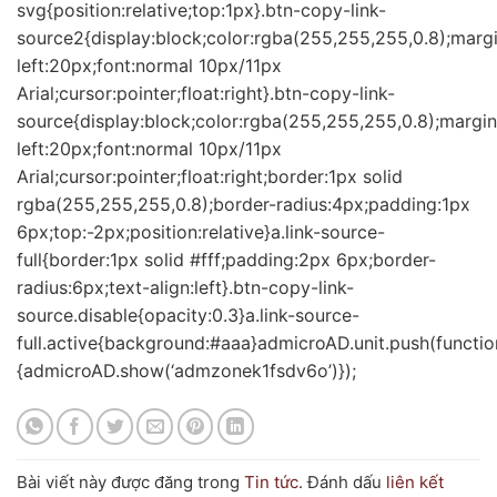
svg{position:relative;top:1px}.btn-copy-link-
source2{display:block;color:rgba(255,255,255,0.8);marg
left:20px;font:normal 10px/11px
Arial;cursor:pointer;float:right}.btn-copy-link-
source{display:block;color:rgba(255,255,255,0.8);margin
left:20px;font:normal 10px/11px
Arial;cursor:pointer;float:right;border:1px solid
rgba(255,255,255,0.8);border-radius:4px;padding:1px
6px;top:-2px;position:relative}a.link-source-
full{border:1px solid #fff;padding:2px 6px;border-
radius:6px;text-align:left}.btn-copy-link-
source.disable{opacity:0.3}a.link-source-
full.active{background:#aaa}admicroAD.unit.push(functio
{admicroAD.show(‘admzonek1fsdv6o’)});
Bài viết này được đăng trong
Tin tức
. Đánh dấu
liên kết