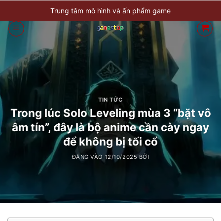
Bỏ
Trung tâm mô hình và ấn phẩm game
qua
nội
dung
TIN TỨC
Trong lúc Solo Leveling mùa 3 “bặt vô
âm tín”, đây là bộ anime cần cày ngay
để không bị tối cổ
ĐĂNG VÀO
12/10/2025
BỞI