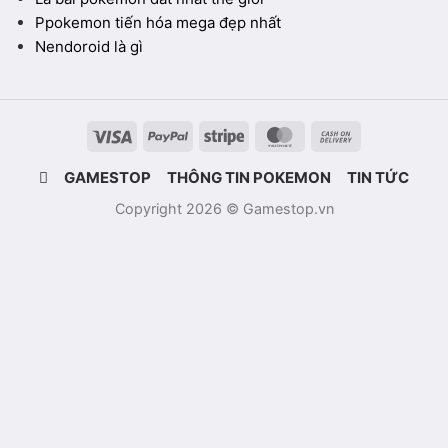
Ppokemon tiến hóa mega đẹp nhất
Nendoroid là gì
Visa
PayPal
Stripe
MasterCard
Cash
On
GAMESTOP
THÔNG TIN POKEMON
TIN TỨC
Delivery
Copyright 2026 © Gamestop.vn