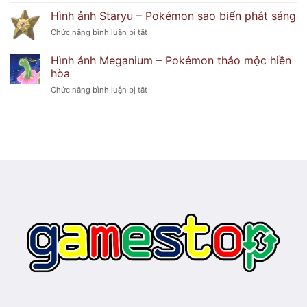
Pokémon
huyền
ảnh
hoa
Hình ảnh Staryu – Pokémon sao biển phát sáng
bí
Froslass
duyên
ở
Chức năng bình luận bị tắt
–
dáng
Hình
Pokémon
ảnh
băng
Hình ảnh Meganium – Pokémon thảo mộc hiền
Staryu
ma
hòa
–
lạnh
ở
Chức năng bình luận bị tắt
Pokémon
lẽo
Hình
sao
ảnh
biển
Meganium
phát
–
sáng
Pokémon
thảo
mộc
hiền
hòa