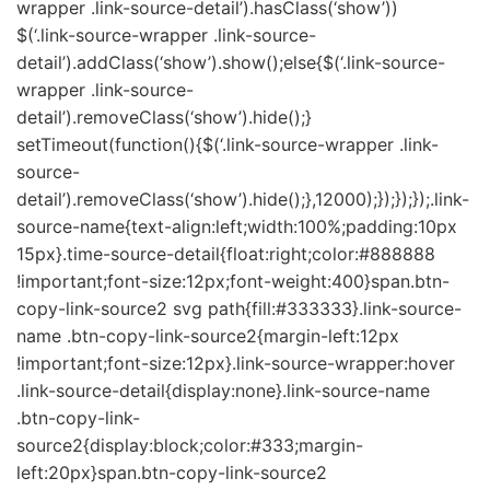
wrapper .link-source-detail’).hasClass(‘show’))
$(‘.link-source-wrapper .link-source-
detail’).addClass(‘show’).show();else{$(‘.link-source-
wrapper .link-source-
detail’).removeClass(‘show’).hide();}
setTimeout(function(){$(‘.link-source-wrapper .link-
source-
detail’).removeClass(‘show’).hide();},12000);});});});.link-
source-name{text-align:left;width:100%;padding:10px
15px}.time-source-detail{float:right;color:#888888
!important;font-size:12px;font-weight:400}span.btn-
copy-link-source2 svg path{fill:#333333}.link-source-
name .btn-copy-link-source2{margin-left:12px
!important;font-size:12px}.link-source-wrapper:hover
.link-source-detail{display:none}.link-source-name
.btn-copy-link-
source2{display:block;color:#333;margin-
left:20px}span.btn-copy-link-source2