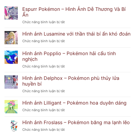
Espurr Pokémon – Hình Ảnh Dễ Thương Và Bí
Ẩn
ở
Chức năng bình luận bị tắt
Espurr
Pokémon
Hình ảnh Lusamine với thần thái bí ẩn khó đoán
–
ở
Chức năng bình luận bị tắt
Hình
Hình
Ảnh
ảnh
Hình ảnh Popplio – Pokémon hải cẩu tinh
Dễ
Lusamine
Thương
nghịch
với
Và
ở
Chức năng bình luận bị tắt
thần
Bí
Hình
thái
Ẩn
ảnh
bí
Hình ảnh Delphox – Pokémon phù thủy lửa
Popplio
ẩn
huyền bí
–
khó
ở
Chức năng bình luận bị tắt
Pokémon
đoán
Hình
hải
ảnh
Hình ảnh Lilligant – Pokémon hoa duyên dáng
cẩu
Delphox
tinh
ở
Chức năng bình luận bị tắt
–
nghịch
Hình
Pokémon
ảnh
Hình ảnh Froslass – Pokémon băng ma lạnh lẽo
phù
Lilligant
thủy
ở
Chức năng bình luận bị tắt
–
lửa
Hình