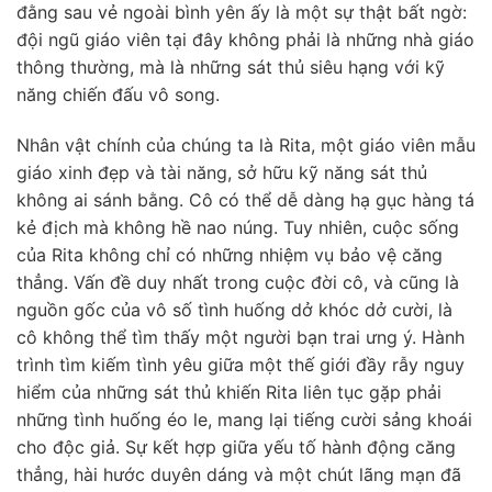
đằng sau vẻ ngoài bình yên ấy là một sự thật bất ngờ:
đội ngũ giáo viên tại đây không phải là những nhà giáo
thông thường, mà là những sát thủ siêu hạng với kỹ
năng chiến đấu vô song.
Nhân vật chính của chúng ta là Rita, một giáo viên mẫu
giáo xinh đẹp và tài năng, sở hữu kỹ năng sát thủ
không ai sánh bằng. Cô có thể dễ dàng hạ gục hàng tá
kẻ địch mà không hề nao núng. Tuy nhiên, cuộc sống
của Rita không chỉ có những nhiệm vụ bảo vệ căng
thẳng. Vấn đề duy nhất trong cuộc đời cô, và cũng là
nguồn gốc của vô số tình huống dở khóc dở cười, là
cô không thể tìm thấy một người bạn trai ưng ý. Hành
trình tìm kiếm tình yêu giữa một thế giới đầy rẫy nguy
hiểm của những sát thủ khiến Rita liên tục gặp phải
những tình huống éo le, mang lại tiếng cười sảng khoái
cho độc giả. Sự kết hợp giữa yếu tố hành động căng
thẳng, hài hước duyên dáng và một chút lãng mạn đã