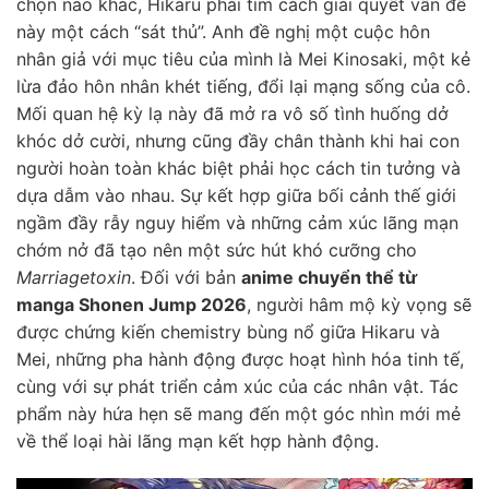
chọn nào khác, Hikaru phải tìm cách giải quyết vấn đề
này một cách “sát thủ”. Anh đề nghị một cuộc hôn
nhân giả với mục tiêu của mình là Mei Kinosaki, một kẻ
lừa đảo hôn nhân khét tiếng, đổi lại mạng sống của cô.
Mối quan hệ kỳ lạ này đã mở ra vô số tình huống dở
khóc dở cười, nhưng cũng đầy chân thành khi hai con
người hoàn toàn khác biệt phải học cách tin tưởng và
dựa dẫm vào nhau. Sự kết hợp giữa bối cảnh thế giới
ngầm đầy rẫy nguy hiểm và những cảm xúc lãng mạn
chớm nở đã tạo nên một sức hút khó cưỡng cho
Marriagetoxin
. Đối với bản
anime chuyển thể từ
manga Shonen Jump 2026
, người hâm mộ kỳ vọng sẽ
được chứng kiến chemistry bùng nổ giữa Hikaru và
Mei, những pha hành động được hoạt hình hóa tinh tế,
cùng với sự phát triển cảm xúc của các nhân vật. Tác
phẩm này hứa hẹn sẽ mang đến một góc nhìn mới mẻ
về thể loại hài lãng mạn kết hợp hành động.