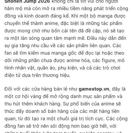
Shonen Jump 2026
không chỉ là tin vui cho người
hâm mộ mà còn mở ra nhiều tiềm năng phát triển cộng
đồng và kinh doanh đáng kể. Khi một bộ manga được
chuyển thể thành anime, đặc biệt là những tác phẩm
được mong chờ như bốn cái tên đã đề cập, nó sẽ tạo
ra một làn sóng quan tâm mạnh mẽ. Điều này dẫn đến
sự gia tăng nhu cầu về các sản phẩm liên quan. Các
fan sẽ tìm kiếm mua manga gốc để đọc lại hoặc theo
dõi những phần chưa được anime hóa, các figure, mô
hình nhân vật, quần áo, phụ kiện, và cả các trò chơi
điện tử dựa trên thương hiệu.
Đối với các cửa hàng bán lẻ như
gamestop.vn
, đây là
một cơ hội vàng để mở rộng danh mục sản phẩm và
thu hút thêm khách hàng. Sự phổ biến của anime sẽ
thúc đẩy doanh số bán hàng của các mặt hàng liên
quan, từ đó tạo ra một chuỗi giá trị tích cực. Các cộng
đồng fan sẽ trở nên sôi động hơn bao giờ hết, với