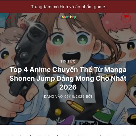
Bỏ
Trung tâm mô hình và ấn phẩm game
qua
nội
dung
TIN TỨC
Top 4 Anime Chuyển Thể Từ Manga
Shonen Jump Đáng Mong Chờ Nhất
2026
ĐĂNG VÀO
09/10/2025
BỞI