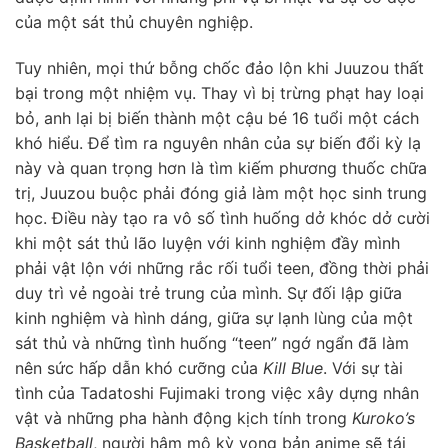
của một sát thủ chuyên nghiệp.
Tuy nhiên, mọi thứ bỗng chốc đảo lộn khi Juuzou thất
bại trong một nhiệm vụ. Thay vì bị trừng phạt hay loại
bỏ, anh lại bị biến thành một cậu bé 16 tuổi một cách
khó hiểu. Để tìm ra nguyên nhân của sự biến đổi kỳ lạ
này và quan trọng hơn là tìm kiếm phương thuốc chữa
trị, Juuzou buộc phải đóng giả làm một học sinh trung
học. Điều này tạo ra vô số tình huống dở khóc dở cười
khi một sát thủ lão luyện với kinh nghiệm đầy mình
phải vật lộn với những rắc rối tuổi teen, đồng thời phải
duy trì vẻ ngoài trẻ trung của mình. Sự đối lập giữa
kinh nghiệm và hình dáng, giữa sự lạnh lùng của một
sát thủ và những tình huống “teen” ngớ ngẩn đã làm
nên sức hấp dẫn khó cưỡng của
Kill Blue
. Với sự tài
tình của Tadatoshi Fujimaki trong việc xây dựng nhân
vật và những pha hành động kịch tính trong
Kuroko’s
Basketball
, người hâm mộ kỳ vọng bản anime sẽ tái