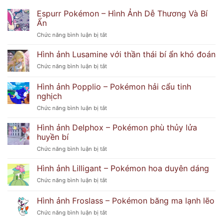
Espurr Pokémon – Hình Ảnh Dễ Thương Và Bí
Ẩn
ở
Chức năng bình luận bị tắt
Espurr
Pokémon
Hình ảnh Lusamine với thần thái bí ẩn khó đoán
–
ở
Chức năng bình luận bị tắt
Hình
Hình
Ảnh
ảnh
Hình ảnh Popplio – Pokémon hải cẩu tinh
Dễ
Lusamine
Thương
nghịch
với
Và
ở
Chức năng bình luận bị tắt
thần
Bí
Hình
thái
Ẩn
ảnh
bí
Hình ảnh Delphox – Pokémon phù thủy lửa
Popplio
ẩn
huyền bí
–
khó
ở
Chức năng bình luận bị tắt
Pokémon
đoán
Hình
hải
ảnh
Hình ảnh Lilligant – Pokémon hoa duyên dáng
cẩu
Delphox
tinh
ở
Chức năng bình luận bị tắt
–
nghịch
Hình
Pokémon
ảnh
Hình ảnh Froslass – Pokémon băng ma lạnh lẽo
phù
Lilligant
thủy
ở
Chức năng bình luận bị tắt
–
lửa
Hình
Pokémon