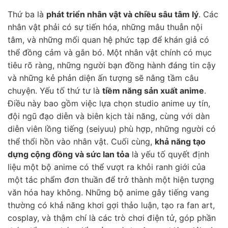
Thứ ba là
phát triển nhân vật và chiều sâu tâm lý
. Các
nhân vật phải có sự tiến hóa, những mâu thuẫn nội
tâm, và những mối quan hệ phức tạp để khán giả có
thể đồng cảm và gắn bó. Một nhân vật chính có mục
tiêu rõ ràng, những người bạn đồng hành đáng tin cậy
và những kẻ phản diện ấn tượng sẽ nâng tầm câu
chuyện. Yếu tố thứ tư là
tiềm năng sản xuất anime
.
Điều này bao gồm việc lựa chọn studio anime uy tín,
đội ngũ đạo diễn và biên kịch tài năng, cùng với dàn
diễn viên lồng tiếng (seiyuu) phù hợp, những người có
thể thổi hồn vào nhân vật. Cuối cùng,
khả năng tạo
dựng cộng đồng và sức lan tỏa
là yếu tố quyết định
liệu một bộ anime có thể vượt ra khỏi ranh giới của
một tác phẩm đơn thuần để trở thành một hiện tượng
văn hóa hay không. Những bộ anime gây tiếng vang
thường có khả năng khơi gợi thảo luận, tạo ra fan art,
cosplay, và thậm chí là các trò chơi điện tử, góp phần