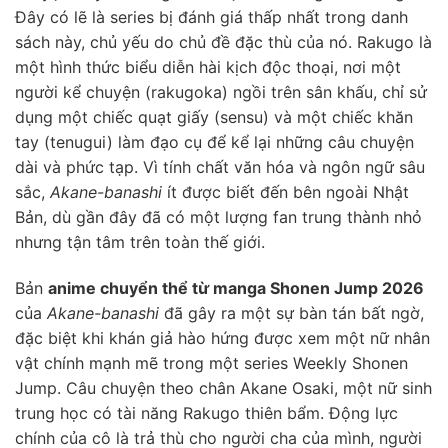
Đây có lẽ là series bị đánh giá thấp nhất trong danh
sách này, chủ yếu do chủ đề đặc thù của nó. Rakugo là
một hình thức biểu diễn hài kịch độc thoại, nơi một
người kể chuyện (rakugoka) ngồi trên sân khấu, chỉ sử
dụng một chiếc quạt giấy (sensu) và một chiếc khăn
tay (tenugui) làm đạo cụ để kể lại những câu chuyện
dài và phức tạp. Vì tính chất văn hóa và ngôn ngữ sâu
sắc,
Akane-banashi
ít được biết đến bên ngoài Nhật
Bản, dù gần đây đã có một lượng fan trung thành nhỏ
nhưng tận tâm trên toàn thế giới.
Bản
anime chuyển thể từ manga Shonen Jump 2026
của
Akane-banashi
đã gây ra một sự bàn tán bất ngờ,
đặc biệt khi khán giả hào hứng được xem một nữ nhân
vật chính mạnh mẽ trong một series Weekly Shonen
Jump. Câu chuyện theo chân Akane Osaki, một nữ sinh
trung học có tài năng Rakugo thiên bẩm. Động lực
chính của cô là trả thù cho người cha của mình, người