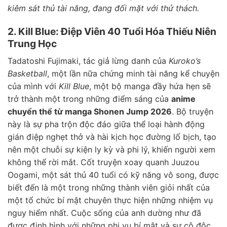
kiêm sát thủ tài năng, đang đối mặt với thử thách.
2. Kill Blue: Điệp Viên 40 Tuổi Hóa Thiếu Niên
Trung Học
Tadatoshi Fujimaki, tác giả lừng danh của
Kuroko’s
Basketball
, một lần nữa chứng minh tài năng kể chuyện
của mình với
Kill Blue
, một bộ manga đầy hứa hẹn sẽ
trở thành một trong những điểm sáng của
anime
chuyển thể từ manga Shonen Jump 2026
. Bộ truyện
này là sự pha trộn độc đáo giữa thể loại hành động
gián điệp nghẹt thở và hài kịch học đường lố bịch, tạo
nên một chuỗi sự kiện ly kỳ và phi lý, khiến người xem
không thể rời mắt. Cốt truyện xoay quanh Juuzou
Oogami, một sát thủ 40 tuổi có kỹ năng vô song, được
biết đến là một trong những thành viên giỏi nhất của
một tổ chức bí mật chuyên thực hiện những nhiệm vụ
nguy hiểm nhất. Cuộc sống của anh dường như đã
được định hình với những phi vụ bí mật và sự cô độc