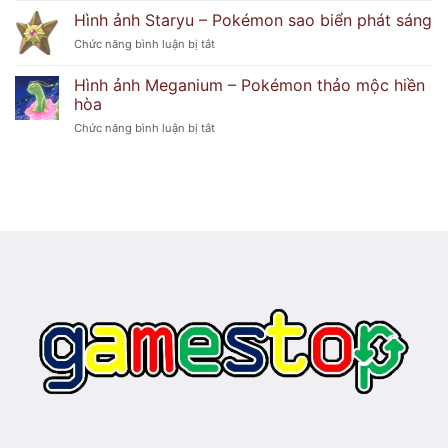
huyền
ảnh
hoa
Hình ảnh Staryu – Pokémon sao biển phát sáng
bí
Froslass
duyên
ở
Chức năng bình luận bị tắt
–
dáng
Hình
Pokémon
ảnh
băng
Hình ảnh Meganium – Pokémon thảo mộc hiền
Staryu
ma
hòa
–
lạnh
ở
Chức năng bình luận bị tắt
Pokémon
lẽo
Hình
sao
ảnh
biển
Meganium
phát
–
sáng
Pokémon
thảo
mộc
hiền
hòa