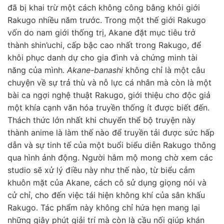
đã bị khai trừ một cách không công bằng khỏi giới
Rakugo nhiều năm trước. Trong một thế giới Rakugo
vốn do nam giới thống trị, Akane đặt mục tiêu trở
thành shin’uchi, cấp bậc cao nhất trong Rakugo, để
khôi phục danh dự cho gia đình và chứng minh tài
năng của mình.
Akane-banashi
không chỉ là một câu
chuyện về sự trả thù và nỗ lực cá nhân mà còn là một
bài ca ngợi nghệ thuật Rakugo, giới thiệu cho độc giả
một khía cạnh văn hóa truyền thống ít được biết đến.
Thách thức lớn nhất khi chuyển thể bộ truyện này
thành anime là làm thế nào để truyền tải được sức hấp
dẫn và sự tinh tế của một buổi biểu diễn Rakugo thông
qua hình ảnh động. Người hâm mộ mong chờ xem các
studio sẽ xử lý điều này như thế nào, từ biểu cảm
khuôn mặt của Akane, cách cô sử dụng giọng nói và
cử chỉ, cho đến việc tái hiện không khí của sân khấu
Rakugo. Tác phẩm này không chỉ hứa hẹn mang lại
những giây phút giải trí mà còn là cầu nối giúp khán