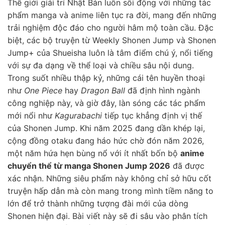
Thế giới giải trí Nhật Bản luôn sôi động với những tác
phẩm manga và anime liên tục ra đời, mang đến những
trải nghiệm độc đáo cho người hâm mộ toàn cầu. Đặc
biệt, các bộ truyện từ Weekly Shonen Jump và Shonen
Jump+ của Shueisha luôn là tâm điểm chú ý, nổi tiếng
với sự đa dạng về thể loại và chiều sâu nội dung.
Trong suốt nhiều thập kỷ, những cái tên huyền thoại
như
One Piece
hay
Dragon Ball
đã định hình ngành
công nghiệp này, và giờ đây, làn sóng các tác phẩm
mới nổi như
Kagurabachi
tiếp tục khẳng định vị thế
của Shonen Jump. Khi năm 2025 đang dần khép lại,
cộng đồng otaku đang háo hức chờ đón năm 2026,
một năm hứa hẹn bùng nổ với ít nhất bốn bộ
anime
chuyển thể từ manga Shonen Jump 2026
đã được
xác nhận. Những siêu phẩm này không chỉ sở hữu cốt
truyện hấp dẫn mà còn mang trong mình tiềm năng to
lớn để trở thành những tượng đài mới của dòng
Shonen hiện đại. Bài viết này sẽ đi sâu vào phân tích