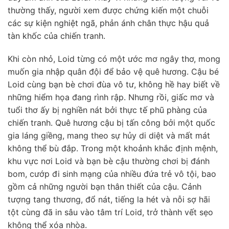
thường thấy, người xem được chứng kiến một chuỗi
các sự kiện nghiệt ngã, phản ánh chân thực hậu quả
tàn khốc của chiến tranh.
Khi còn nhỏ, Loid từng có một ước mơ ngây thơ, mong
muốn gia nhập quân đội để bảo vệ quê hương. Cậu bé
Loid cùng bạn bè chơi đùa vô tư, không hề hay biết về
những hiểm họa đang rình rập. Nhưng rồi, giấc mơ và
tuổi thơ ấy bị nghiền nát bởi thực tế phũ phàng của
chiến tranh. Quê hương cậu bị tấn công bởi một quốc
gia láng giềng, mang theo sự hủy di diệt và mất mát
không thể bù đắp. Trong một khoảnh khắc định mệnh,
khu vực nơi Loid và bạn bè cậu thường chơi bị đánh
bom, cướp đi sinh mạng của nhiều đứa trẻ vô tội, bao
gồm cả những người bạn thân thiết của cậu. Cảnh
tượng tang thương, đổ nát, tiếng la hét và nỗi sợ hãi
tột cùng đã in sâu vào tâm trí Loid, trở thành vết sẹo
không thể xóa nhòa.