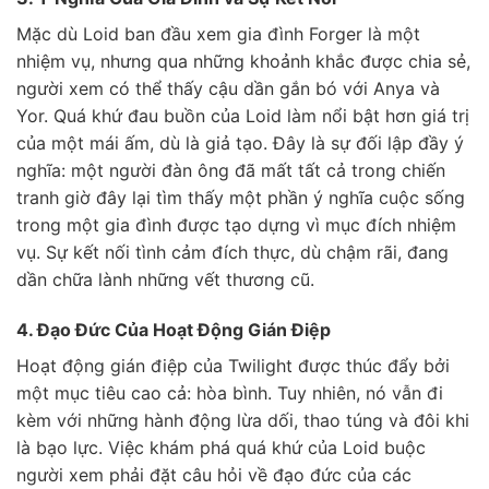
Mặc dù Loid ban đầu xem gia đình Forger là một
nhiệm vụ, nhưng qua những khoảnh khắc được chia sẻ,
người xem có thể thấy cậu dần gắn bó với Anya và
Yor. Quá khứ đau buồn của Loid làm nổi bật hơn giá trị
của một mái ấm, dù là giả tạo. Đây là sự đối lập đầy ý
nghĩa: một người đàn ông đã mất tất cả trong chiến
tranh giờ đây lại tìm thấy một phần ý nghĩa cuộc sống
trong một gia đình được tạo dựng vì mục đích nhiệm
vụ. Sự kết nối tình cảm đích thực, dù chậm rãi, đang
dần chữa lành những vết thương cũ.
4. Đạo Đức Của Hoạt Động Gián Điệp
Hoạt động gián điệp của Twilight được thúc đẩy bởi
một mục tiêu cao cả: hòa bình. Tuy nhiên, nó vẫn đi
kèm với những hành động lừa dối, thao túng và đôi khi
là bạo lực. Việc khám phá quá khứ của Loid buộc
người xem phải đặt câu hỏi về đạo đức của các