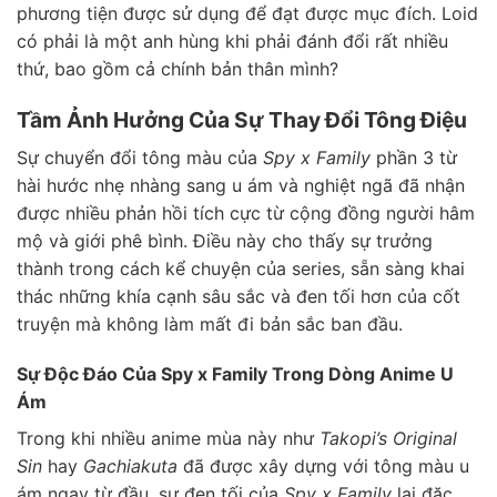
phương tiện được sử dụng để đạt được mục đích. Loid
có phải là một anh hùng khi phải đánh đổi rất nhiều
thứ, bao gồm cả chính bản thân mình?
Tầm Ảnh Hưởng Của Sự Thay Đổi Tông Điệu
Sự chuyển đổi tông màu của
Spy x Family
phần 3 từ
hài hước nhẹ nhàng sang u ám và nghiệt ngã đã nhận
được nhiều phản hồi tích cực từ cộng đồng người hâm
mộ và giới phê bình. Điều này cho thấy sự trưởng
thành trong cách kể chuyện của series, sẵn sàng khai
thác những khía cạnh sâu sắc và đen tối hơn của cốt
truyện mà không làm mất đi bản sắc ban đầu.
Sự Độc Đáo Của Spy x Family Trong Dòng Anime U
Ám
Trong khi nhiều anime mùa này như
Takopi’s Original
Sin
hay
Gachiakuta
đã được xây dựng với tông màu u
ám ngay từ đầu, sự đen tối của
Spy x Family
lại đặc