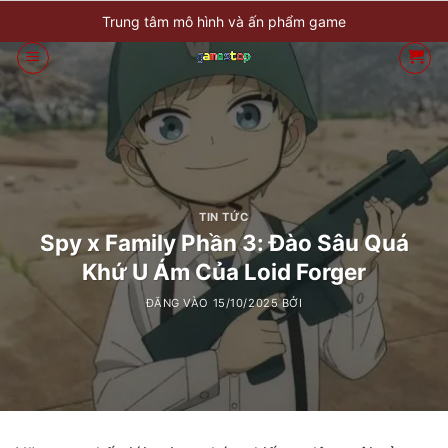
Bỏ
Trung tâm mô hình và ấn phẩm game
qua
nội
dung
TIN TỨC
Spy x Family Phần 3: Đào Sâu Quá
Khứ U Ám Của Loid Forger
ĐĂNG VÀO
15/10/2025
BỞI