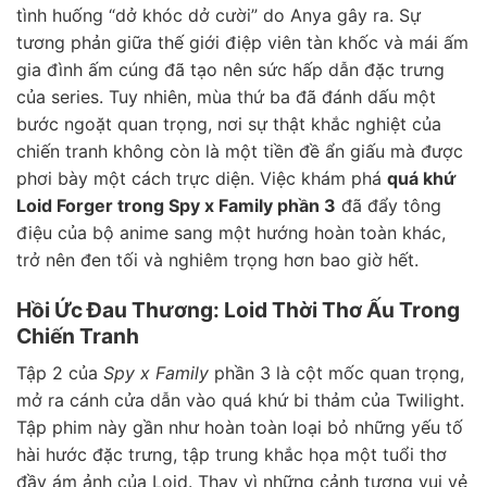
tình huống “dở khóc dở cười” do Anya gây ra. Sự
tương phản giữa thế giới điệp viên tàn khốc và mái ấm
gia đình ấm cúng đã tạo nên sức hấp dẫn đặc trưng
của series. Tuy nhiên, mùa thứ ba đã đánh dấu một
bước ngoặt quan trọng, nơi sự thật khắc nghiệt của
chiến tranh không còn là một tiền đề ẩn giấu mà được
phơi bày một cách trực diện. Việc khám phá
quá khứ
Loid Forger trong Spy x Family phần 3
đã đẩy tông
điệu của bộ anime sang một hướng hoàn toàn khác,
trở nên đen tối và nghiêm trọng hơn bao giờ hết.
Hồi Ức Đau Thương: Loid Thời Thơ Ấu Trong
Chiến Tranh
Tập 2 của
Spy x Family
phần 3 là cột mốc quan trọng,
mở ra cánh cửa dẫn vào quá khứ bi thảm của Twilight.
Tập phim này gần như hoàn toàn loại bỏ những yếu tố
hài hước đặc trưng, tập trung khắc họa một tuổi thơ
đầy ám ảnh của Loid. Thay vì những cảnh tượng vui vẻ