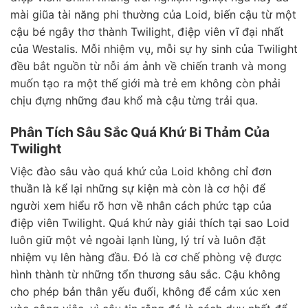
mài giũa tài năng phi thường của Loid, biến cậu từ một
cậu bé ngây thơ thành Twilight, điệp viên vĩ đại nhất
của Westalis. Mỗi nhiệm vụ, mỗi sự hy sinh của Twilight
đều bắt nguồn từ nỗi ám ảnh về chiến tranh và mong
muốn tạo ra một thế giới mà trẻ em không còn phải
chịu đựng những đau khổ mà cậu từng trải qua.
Phân Tích Sâu Sắc Quá Khứ Bi Thảm Của
Twilight
Việc đào sâu vào quá khứ của Loid không chỉ đơn
thuần là kể lại những sự kiện mà còn là cơ hội để
người xem hiểu rõ hơn về nhân cách phức tạp của
điệp viên Twilight. Quá khứ này giải thích tại sao Loid
luôn giữ một vẻ ngoài lạnh lùng, lý trí và luôn đặt
nhiệm vụ lên hàng đầu. Đó là cơ chế phòng vệ được
hình thành từ những tổn thương sâu sắc. Cậu không
cho phép bản thân yếu đuối, không để cảm xúc xen