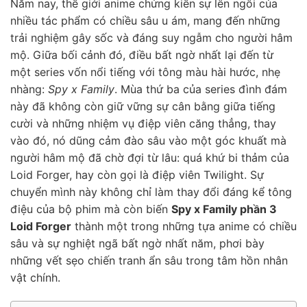
Năm nay, thế giới anime chứng kiến sự lên ngôi của
nhiều tác phẩm có chiều sâu u ám, mang đến những
trải nghiệm gây sốc và đáng suy ngẫm cho người hâm
mộ. Giữa bối cảnh đó, điều bất ngờ nhất lại đến từ
một series vốn nổi tiếng với tông màu hài hước, nhẹ
nhàng:
Spy x Family
. Mùa thứ ba của series đình đám
này đã không còn giữ vững sự cân bằng giữa tiếng
cười và những nhiệm vụ điệp viên căng thẳng, thay
vào đó, nó dũng cảm đào sâu vào một góc khuất mà
người hâm mộ đã chờ đợi từ lâu: quá khứ bi thảm của
Loid Forger, hay còn gọi là điệp viên Twilight. Sự
chuyển mình này không chỉ làm thay đổi đáng kể tông
điệu của bộ phim mà còn biến
Spy x Family phần 3
Loid Forger
thành một trong những tựa anime có chiều
sâu và sự nghiệt ngã bất ngờ nhất năm, phơi bày
những vết sẹo chiến tranh ẩn sâu trong tâm hồn nhân
vật chính.