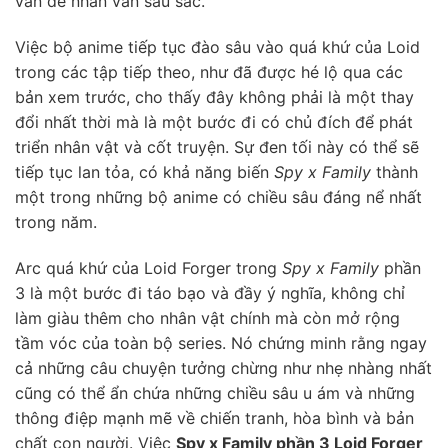
vấn đề nhân văn sâu sắc.
Việc bộ anime tiếp tục đào sâu vào quá khứ của Loid
trong các tập tiếp theo, như đã được hé lộ qua các
bản xem trước, cho thấy đây không phải là một thay
đổi nhất thời mà là một bước đi có chủ đích để phát
triển nhân vật và cốt truyện. Sự đen tối này có thể sẽ
tiếp tục lan tỏa, có khả năng biến
Spy x Family
thành
một trong những bộ anime có chiều sâu đáng nể nhất
trong năm.
Arc quá khứ của Loid Forger trong
Spy x Family
phần
3 là một bước đi táo bạo và đầy ý nghĩa, không chỉ
làm giàu thêm cho nhân vật chính mà còn mở rộng
tầm vóc của toàn bộ series. Nó chứng minh rằng ngay
cả những câu chuyện tưởng chừng như nhẹ nhàng nhất
cũng có thể ẩn chứa những chiều sâu u ám và những
thông điệp mạnh mẽ về chiến tranh, hòa bình và bản
chất con người. Việc
Spy x Family phần 3 Loid Forger