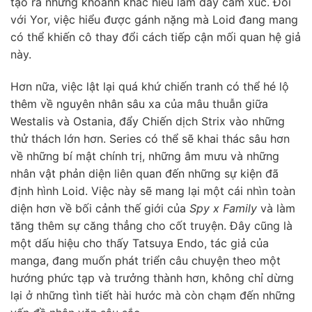
tạo ra những khoảnh khắc hiểu lầm đầy cảm xúc. Đối
với Yor, việc hiểu được gánh nặng mà Loid đang mang
có thể khiến cô thay đổi cách tiếp cận mối quan hệ giả
này.
Hơn nữa, việc lật lại quá khứ chiến tranh có thể hé lộ
thêm về nguyên nhân sâu xa của mâu thuẫn giữa
Westalis và Ostania, đẩy Chiến dịch Strix vào những
thử thách lớn hơn. Series có thể sẽ khai thác sâu hơn
về những bí mật chính trị, những âm mưu và những
nhân vật phản diện liên quan đến những sự kiện đã
định hình Loid. Việc này sẽ mang lại một cái nhìn toàn
diện hơn về bối cảnh thế giới của
Spy x Family
và làm
tăng thêm sự căng thẳng cho cốt truyện. Đây cũng là
một dấu hiệu cho thấy Tatsuya Endo, tác giả của
manga, đang muốn phát triển câu chuyện theo một
hướng phức tạp và trưởng thành hơn, không chỉ dừng
lại ở những tình tiết hài hước mà còn chạm đến những