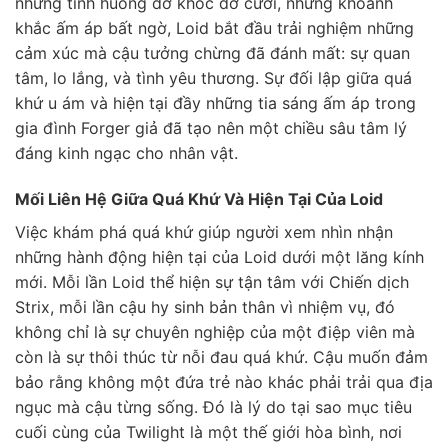
những tình huống dở khóc dở cười, những khoảnh
khắc ấm áp bất ngờ, Loid bắt đầu trải nghiệm những
cảm xúc mà cậu tưởng chừng đã đánh mất: sự quan
tâm, lo lắng, và tình yêu thương. Sự đối lập giữa quá
khứ u ám và hiện tại đầy những tia sáng ấm áp trong
gia đình Forger giả đã tạo nên một chiều sâu tâm lý
đáng kinh ngạc cho nhân vật.
Mối Liên Hệ Giữa Quá Khứ Và Hiện Tại Của Loid
Việc khám phá quá khứ giúp người xem nhìn nhận
những hành động hiện tại của Loid dưới một lăng kính
mới. Mỗi lần Loid thể hiện sự tận tâm với Chiến dịch
Strix, mỗi lần cậu hy sinh bản thân vì nhiệm vụ, đó
không chỉ là sự chuyên nghiệp của một điệp viên mà
còn là sự thôi thúc từ nỗi đau quá khứ. Cậu muốn đảm
bảo rằng không một đứa trẻ nào khác phải trải qua địa
ngục mà cậu từng sống. Đó là lý do tại sao mục tiêu
cuối cùng của Twilight là một thế giới hòa bình, nơi