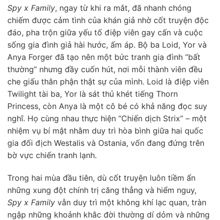
Spy x Family
, ngay từ khi ra mắt, đã nhanh chóng
chiếm được cảm tình của khán giả nhờ cốt truyện độc
đáo, pha trộn giữa yếu tố điệp viên gay cấn và cuộc
sống gia đình giả hài hước, ấm áp. Bộ ba Loid, Yor và
Anya Forger đã tạo nên một bức tranh gia đình “bất
thường” nhưng đầy cuốn hút, nơi mỗi thành viên đều
che giấu thân phận thật sự của mình. Loid là điệp viên
Twilight tài ba, Yor là sát thủ khét tiếng Thorn
Princess, còn Anya là một cô bé có khả năng đọc suy
nghĩ. Họ cùng nhau thực hiện “Chiến dịch Strix” – một
nhiệm vụ bí mật nhằm duy trì hòa bình giữa hai quốc
gia đối địch Westalis và Ostania, vốn đang đứng trên
bờ vực chiến tranh lạnh.
Trong hai mùa đầu tiên, dù cốt truyện luôn tiềm ẩn
những xung đột chính trị căng thẳng và hiểm nguy,
Spy x Family
vẫn duy trì một không khí lạc quan, tràn
ngập những khoảnh khắc đời thường dí dỏm và những