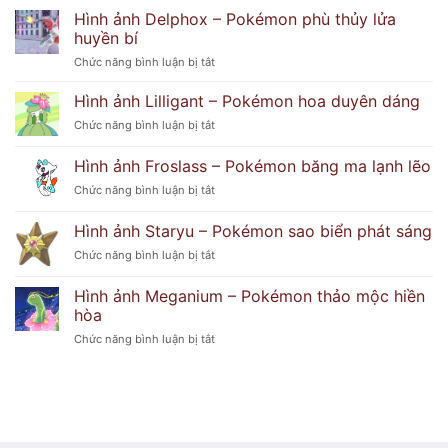
Ẩn
ảnh
bí
Hình ảnh Delphox – Pokémon phù thủy lửa
Popplio
ẩn
huyền bí
–
khó
ở
Chức năng bình luận bị tắt
Pokémon
đoán
Hình
hải
ảnh
Hình ảnh Lilligant – Pokémon hoa duyên dáng
cẩu
Delphox
tinh
ở
Chức năng bình luận bị tắt
–
nghịch
Hình
Pokémon
ảnh
Hình ảnh Froslass – Pokémon băng ma lạnh lẽo
phù
Lilligant
thủy
ở
Chức năng bình luận bị tắt
–
lửa
Hình
Pokémon
huyền
ảnh
hoa
Hình ảnh Staryu – Pokémon sao biển phát sáng
bí
Froslass
duyên
ở
Chức năng bình luận bị tắt
–
dáng
Hình
Pokémon
ảnh
băng
Hình ảnh Meganium – Pokémon thảo mộc hiền
Staryu
ma
hòa
–
lạnh
ở
Chức năng bình luận bị tắt
Pokémon
lẽo
Hình
sao
ảnh
biển
Meganium
phát
–
sáng
Pokémon
thảo