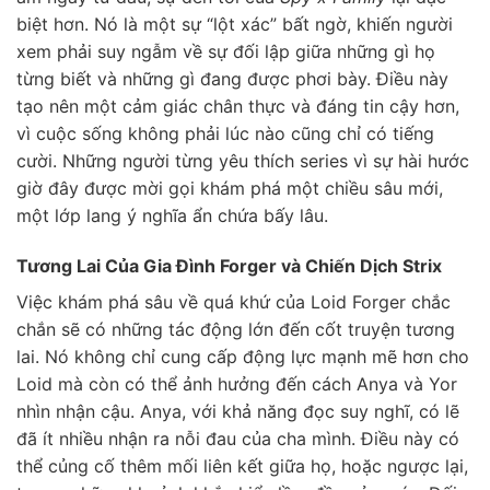
biệt hơn. Nó là một sự “lột xác” bất ngờ, khiến người
xem phải suy ngẫm về sự đối lập giữa những gì họ
từng biết và những gì đang được phơi bày. Điều này
tạo nên một cảm giác chân thực và đáng tin cậy hơn,
vì cuộc sống không phải lúc nào cũng chỉ có tiếng
cười. Những người từng yêu thích series vì sự hài hước
giờ đây được mời gọi khám phá một chiều sâu mới,
một lớp lang ý nghĩa ẩn chứa bấy lâu.
Tương Lai Của Gia Đình Forger và Chiến Dịch Strix
Việc khám phá sâu về quá khứ của Loid Forger chắc
chắn sẽ có những tác động lớn đến cốt truyện tương
lai. Nó không chỉ cung cấp động lực mạnh mẽ hơn cho
Loid mà còn có thể ảnh hưởng đến cách Anya và Yor
nhìn nhận cậu. Anya, với khả năng đọc suy nghĩ, có lẽ
đã ít nhiều nhận ra nỗi đau của cha mình. Điều này có
thể củng cố thêm mối liên kết giữa họ, hoặc ngược lại,