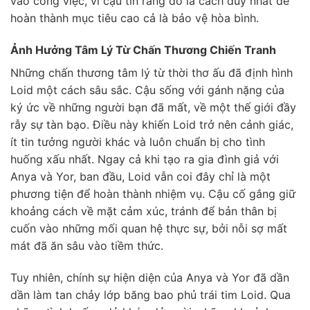
vào công việc, vì cậu tin rằng đó là cách duy nhất để
hoàn thành mục tiêu cao cả là bảo vệ hòa bình.
Ảnh Hưởng Tâm Lý Từ Chấn Thương Chiến Tranh
Những chấn thương tâm lý từ thời thơ ấu đã định hình
Loid một cách sâu sắc. Cậu sống với gánh nặng của
ký ức về những người bạn đã mất, về một thế giới đầy
rẫy sự tàn bạo. Điều này khiến Loid trở nên cảnh giác,
ít tin tưởng người khác và luôn chuẩn bị cho tình
huống xấu nhất. Ngay cả khi tạo ra gia đình giả với
Anya và Yor, ban đầu, Loid vẫn coi đây chỉ là một
phương tiện để hoàn thành nhiệm vụ. Cậu cố gắng giữ
khoảng cách về mặt cảm xúc, tránh để bản thân bị
cuốn vào những mối quan hệ thực sự, bởi nỗi sợ mất
mát đã ăn sâu vào tiềm thức.
Tuy nhiên, chính sự hiện diện của Anya và Yor đã dần
dần làm tan chảy lớp băng bao phủ trái tim Loid. Qua