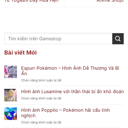
Từ Togashi Đầy Hứa Hẹn
Anime Shojo
Bài viết Mới
Espurr Pokémon – Hình Ảnh Dễ Thương Và Bí
Ẩn
ở
Chức năng bình luận bị tắt
Espurr
Pokémon
Hình ảnh Lusamine với thần thái bí ẩn khó đoán
–
ở
Chức năng bình luận bị tắt
Hình
Hình
Ảnh
ảnh
Hình ảnh Popplio – Pokémon hải cẩu tinh
Dễ
Lusamine
Thương
nghịch
với
Và
ở
Chức năng bình luận bị tắt
thần
Bí
Hình
thái