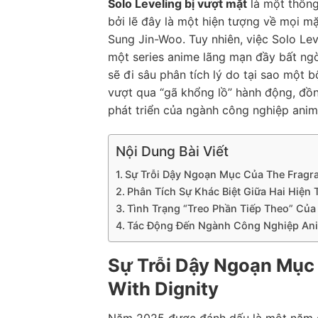
Solo Leveling bị vượt mặt
là một thông
bởi lẽ đây là một hiện tượng về mọi m
Sung Jin-Woo. Tuy nhiên, việc Solo L
một series anime lãng mạn đầy bất ngờ 
sẽ đi sâu phân tích lý do tại sao một 
vượt qua “gã khổng lồ” hành động, đồn
phát triển của ngành công nghiệp anim
Nội Dung Bài Viết
Sự Trỗi Dậy Ngoạn Mục Của The Fragra
Phân Tích Sự Khác Biệt Giữa Hai Hiện
Tình Trạng “Treo Phần Tiếp Theo” Của
Tác Động Đến Ngành Công Nghiệp Ani
Sự Trỗi Dậy Ngoạn Mục
With Dignity
Năm 2025 được đánh dấu là một năm đầ