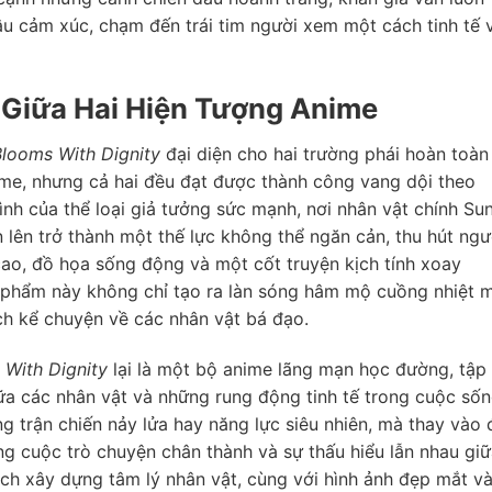
u cảm xúc, chạm đến trái tim người xem một cách tinh tế 
 Giữa Hai Hiện Tượng Anime
Blooms With Dignity
đại diện cho hai trường phái hoàn toàn
ime, nhưng cả hai đều đạt được thành công vang dội theo
hình của thể loại giả tưởng sức mạnh, nơi nhân vật chính Su
 lên trở thành một thế lực không thể ngăn cản, thu hút ngư
o, đồ họa sống động và một cốt truyện kịch tính xoay
phẩm này không chỉ tạo ra làn sóng hâm mộ cuồng nhiệt 
h kể chuyện về các nhân vật bá đạo.
 With Dignity
lại là một bộ anime lãng mạn học đường, tập
iữa các nhân vật và những rung động tinh tế trong cuộc số
 trận chiến nảy lửa hay năng lực siêu nhiên, mà thay vào 
g cuộc trò chuyện chân thành và sự thấu hiểu lẫn nhau gi
ách xây dựng tâm lý nhân vật, cùng với hình ảnh đẹp mắt v