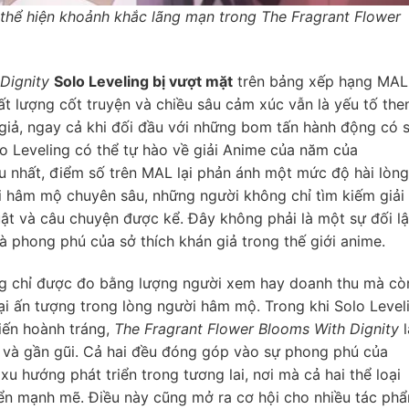
thể hiện khoảnh khắc lãng mạn trong The Fragrant Flower
Dignity
Solo Leveling bị vượt mặt
trên bảng xếp hạng MAL
t lượng cốt truyện và chiều sâu cảm xúc vẫn là yếu tố the
 giả, ngay cả khi đối đầu với những bom tấn hành động có 
lo Leveling có thể tự hào về giải Anime của năm của
ều nhất, điểm số trên MAL lại phản ánh một mức độ hài lòng
hâm mộ chuyên sâu, những người không chỉ tìm kiếm giải t
uật và câu chuyện được kể. Đây không phải là một sự đối l
à phong phú của sở thích khán giả trong thế giới anime.
g chỉ được đo bằng lượng người xem hay doanh thu mà cò
i ấn tượng trong lòng người hâm mộ. Trong khi Solo Level
iến hoành tráng,
The Fragrant Flower Blooms With Dignity
l
h và gần gũi. Cả hai đều đóng góp vào sự phong phú của
u hướng phát triển trong tương lai, nơi mà cả hai thể loại
riển mạnh mẽ. Điều này cũng mở ra cơ hội cho nhiều tác ph