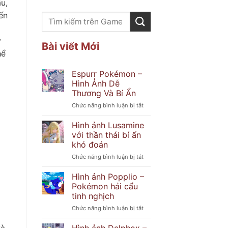
u,
ến
y
Bài viết Mới
hể
Espurr Pokémon –
Hình Ảnh Dễ
Thương Và Bí Ẩn
ở
Chức năng bình luận bị tắt
Espurr
Pokémon
Hình ảnh Lusamine
–
với thần thái bí ẩn
Hình
khó đoán
Ảnh
ở
Chức năng bình luận bị tắt
Dễ
Hình
Thương
ảnh
Và
Hình ảnh Popplio –
Lusamine
Bí
Pokémon hải cẩu
với
Ẩn
tinh nghịch
thần
ở
Chức năng bình luận bị tắt
thái
Hình
bí
ảnh
ẩn
và