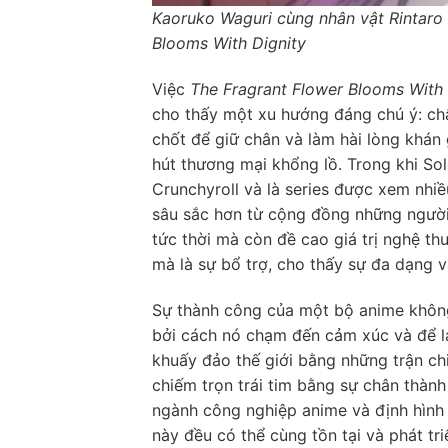
Kaoruko Waguri cùng nhân vật Rintaro 
Blooms With Dignity
Việc
The Fragrant Flower Blooms With 
cho thấy một xu hướng đáng chú ý: chấ
chốt để giữ chân và làm hài lòng khán
hút thương mại khổng lồ. Trong khi So
Crunchyroll và là series được xem nhi
sâu sắc hơn từ cộng đồng những người 
tức thời mà còn đề cao giá trị nghệ th
mà là sự bổ trợ, cho thấy sự đa dạng v
Sự thành công của một bộ anime khôn
bởi cách nó chạm đến cảm xúc và để lạ
khuấy đảo thế giới bằng những trận ch
chiếm trọn trái tim bằng sự chân thàn
ngành công nghiệp anime và định hình x
này đều có thể cùng tồn tại và phát t