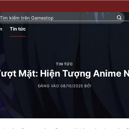
ìm
ếm:
n
Tin tức
TIN TỨC
 Vượt Mặt: Hiện Tượng Anime 
ĐĂNG VÀO
08/10/2025
BỞI