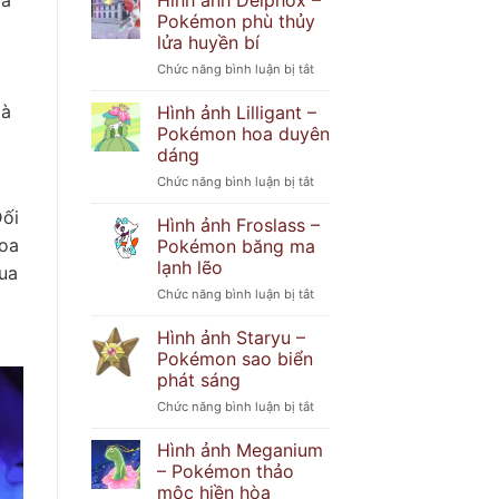
Hình ảnh Delphox –
Popplio
khó
Pokémon phù thủy
–
đoán
lửa huyền bí
Pokémon
ở
Chức năng bình luận bị tắt
hải
Hình
cẩu
ảnh
tinh
là
Hình ảnh Lilligant –
Delphox
nghịch
Pokémon hoa duyên
–
dáng
Pokémon
ở
Chức năng bình luận bị tắt
phù
Hình
thủy
Đối
ảnh
lửa
Hình ảnh Froslass –
Lilligant
huyền
oa
Pokémon băng ma
–
bí
lạnh lẽo
ua
Pokémon
ở
Chức năng bình luận bị tắt
hoa
Hình
duyên
ảnh
dáng
Hình ảnh Staryu –
Froslass
Pokémon sao biển
–
phát sáng
Pokémon
ở
Chức năng bình luận bị tắt
băng
Hình
ma
ảnh
lạnh
Hình ảnh Meganium
Staryu
lẽo
– Pokémon thảo
–
mộc hiền hòa