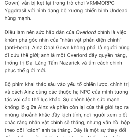
Gown) vẫn bị kẹt lại trong trò chơi VRMMORPG
Yggdrasil với hình dạng bộ xương chiến binh Undead
hùng mạnh.
Điều làm nên sức hấp dẫn của
Overlord
chính là việc
khám phá góc nhìn của “nhân vật phản diện chính”
(anti-hero). Ainz Ooal Gown không phải là người hùng
đi cứu thế giới; anh là một Overlord đầy quyền năng,
thống trị Đại Lăng Tẩm Nazarick và tìm cách chinh
phục thế giới mới.
Bộ phim khai thác sâu vào yếu tố chiến lược, chính trị
và cách Ainz cùng các thuộc hạ NPC của mình tương
tác với các thế lực khác. Sự chênh lệch sức mạnh
khổng lồ giữa Ainz và phần còn lại của thế giới tạo ra
những khoảnh khắc đầy kịch tính, nơi người xem biết
chắc rằng nhân vật chính sẽ thắng, nhưng vẫn hồi hộp
theo dõi “cách” anh ta thắng. Đây là một sự thay đổi