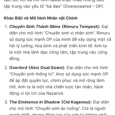
tập trung vào yếu tố “bá đạo” (Overpowered – OP).
Khác Biệt về Mô hình Nhân vật Chính
Chuyển Sinh Thành Slime
(Rimuru Tempest):
Đại
diện cho mô hình “Chuyển sinh vị nhân sinh”. Rimuru
sử dụng sức mạnh OP của mình để xây dựng một xã
hội lý tưởng, hòa bình và phát triển kinh tế. Anh ta
là một nhà lãnh đạo công tâm, tập trung vào cộng
đồng.
Overlord
(Ainz Ooal Gown):
Đại diện cho mô hình
“Chuyển sinh thống trị”. Ainz sử dụng sức mạnh OP
để áp đặt quyền lực, chinh phục và mở rộng lãnh
thổ. Anh ta là một nhà chiến lược tàn nhẫn, hành
động vì lợi ích của Nazarick.
The Eminence in Shadow
(Cid Kagenou):
Đại diện
cho mô hình “Chuyển sinh ảo tưởng”. Cid là người
mạnh nhất, nhưng động lực của anh ta không phải