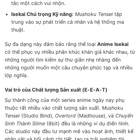
tắc một cách vui nhộn.
Isekai Chú trọng Kỹ năng:
Mushoku Tensei
tập
trung vào sự phát triển cá nhân và hệ thống ma
thuật.
Sự đa dạng này đảm bảo rằng thể loại
Anime Isekai
có thể phục vụ nhiều phân khúc khán giả khác nhau, từ
những người tìm kiếm sự thư giãn nhẹ nhàng đến
những người muốn một câu chuyện phức tạp và nhiều
lớp nghĩa.
Vai trò của Chất lượng Sản xuất (E-E-A-T)
Sự thành công của một series anime ngày nay phụ
thuộc rất nhiều vào chất lượng sản xuất.
Mushoku
Tensei
(Studio Bind),
Overlord
(Madhouse), và
Chuyển
Sinh Thành Slime
(8bit) đều là những ví dụ điển hình.
Các studio này đầu tư mạnh mẽ vào hoạt ảnh, thiết kế
nhân vật và bối cảnh chi tiết, tạo ra trải nghiệm thị