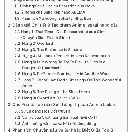
Định nghĩa và Lịch sử Phát triển của Isekai
Ý nghĩa của Bảng xếp hạng ABEMA
Phân tích Xu hướng Isekai tại Nhật Bản
Đánh giá Chi tiết 9 Tác phẩm Anime Isekai hàng đầu
Hạng 1: That Time I Got Reincarnated as a Slime
(Chuyển Sinh Thành Slime)
Hạng 2: Overlord
Hạng 3: The Eminence in Shadow
Hạng 4: Mushoku Tensei: Jobless Reincarnation
Hạng 5: Is It Wrong To Try To Pick Up Girls In a
Dungeon? (DanMachi)
Hạng 6: Re:Zero — Starting Life in Another World
Hạng 7: KonoSuba: God’s Blessings On This Wonderful
World
Hạng 8: The Rising of the Shield Hero
Hạng 9: Sword Art Online (SAO)
Các Yếu tố Tạo nên Sự Thống Trị của Anime Isekai
Sự Đa dạng Hóa Cốt truyện
Vai trò của Chất lượng Sản xuất (E-E-A-T)
Ảnh hưởng văn hóa và Kết nối cộng đồng
Phân tích Chuyên sâu về Sự Khác Biệt Giữa Top 3