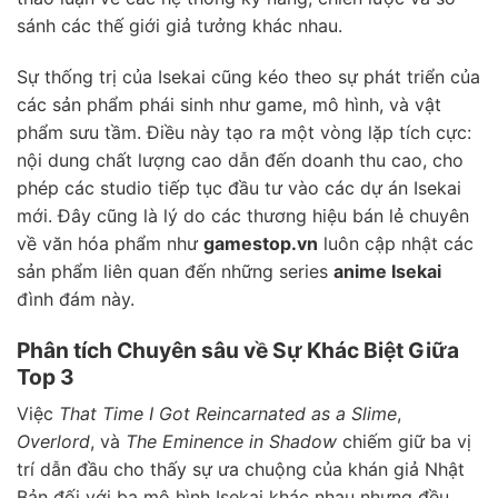
sánh các thế giới giả tưởng khác nhau.
Sự thống trị của Isekai cũng kéo theo sự phát triển của
các sản phẩm phái sinh như game, mô hình, và vật
phẩm sưu tầm. Điều này tạo ra một vòng lặp tích cực:
nội dung chất lượng cao dẫn đến doanh thu cao, cho
phép các studio tiếp tục đầu tư vào các dự án Isekai
mới. Đây cũng là lý do các thương hiệu bán lẻ chuyên
về văn hóa phẩm như
gamestop.vn
luôn cập nhật các
sản phẩm liên quan đến những series
anime Isekai
đình đám này.
Phân tích Chuyên sâu về Sự Khác Biệt Giữa
Top 3
Việc
That Time I Got Reincarnated as a Slime
,
Overlord
, và
The Eminence in Shadow
chiếm giữ ba vị
trí dẫn đầu cho thấy sự ưa chuộng của khán giả Nhật
Bản đối với ba mô hình Isekai khác nhau nhưng đều