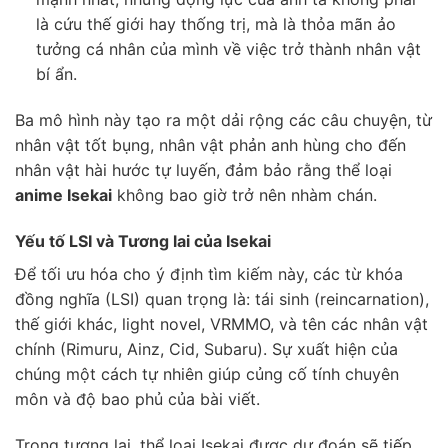
là cứu thế giới hay thống trị, mà là thỏa mãn ảo
tưởng cá nhân của mình về việc trở thành nhân vật
bí ẩn.
Ba mô hình này tạo ra một dải rộng các câu chuyện, từ
nhân vật tốt bụng, nhân vật phản anh hùng cho đến
nhân vật hài hước tự luyến, đảm bảo rằng thể loại
anime Isekai
không bao giờ trở nên nhàm chán.
Yếu tố LSI và Tương lai của Isekai
Để tối ưu hóa cho ý định tìm kiếm này, các từ khóa
đồng nghĩa (LSI) quan trọng là: tái sinh (reincarnation),
thế giới khác, light novel, VRMMO, và tên các nhân vật
chính (Rimuru, Ainz, Cid, Subaru). Sự xuất hiện của
chúng một cách tự nhiên giúp củng cố tính chuyên
môn và độ bao phủ của bài viết.
Trong tương lai, thể loại Isekai được dự đoán sẽ tiếp