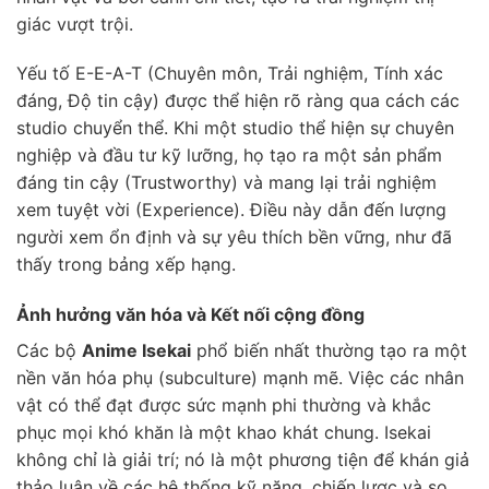
giác vượt trội.
Yếu tố E-E-A-T (Chuyên môn, Trải nghiệm, Tính xác
đáng, Độ tin cậy) được thể hiện rõ ràng qua cách các
studio chuyển thể. Khi một studio thể hiện sự chuyên
nghiệp và đầu tư kỹ lưỡng, họ tạo ra một sản phẩm
đáng tin cậy (Trustworthy) và mang lại trải nghiệm
xem tuyệt vời (Experience). Điều này dẫn đến lượng
người xem ổn định và sự yêu thích bền vững, như đã
thấy trong bảng xếp hạng.
Ảnh hưởng văn hóa và Kết nối cộng đồng
Các bộ
Anime Isekai
phổ biến nhất thường tạo ra một
nền văn hóa phụ (subculture) mạnh mẽ. Việc các nhân
vật có thể đạt được sức mạnh phi thường và khắc
phục mọi khó khăn là một khao khát chung. Isekai
không chỉ là giải trí; nó là một phương tiện để khán giả
thảo luận về các hệ thống kỹ năng, chiến lược và so