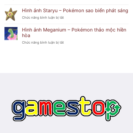
lửa
Hình
Pokémon
huyền
ảnh
hoa
Hình ảnh Staryu – Pokémon sao biển phát sáng
bí
Froslass
duyên
ở
Chức năng bình luận bị tắt
–
dáng
Hình
Pokémon
ảnh
băng
Hình ảnh Meganium – Pokémon thảo mộc hiền
Staryu
ma
hòa
–
lạnh
ở
Chức năng bình luận bị tắt
Pokémon
lẽo
Hình
sao
ảnh
biển
Meganium
phát
–
sáng
Pokémon
thảo
mộc
hiền
hòa