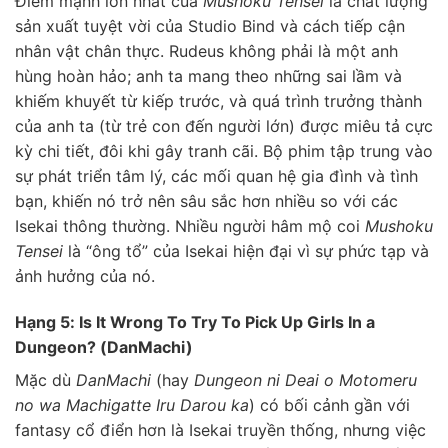
Điểm mạnh lớn nhất của
Mushoku Tensei
là chất lượng
sản xuất tuyệt vời của Studio Bind và cách tiếp cận
nhân vật chân thực. Rudeus không phải là một anh
hùng hoàn hảo; anh ta mang theo những sai lầm và
khiếm khuyết từ kiếp trước, và quá trình trưởng thành
của anh ta (từ trẻ con đến người lớn) được miêu tả cực
kỳ chi tiết, đôi khi gây tranh cãi. Bộ phim tập trung vào
sự phát triển tâm lý, các mối quan hệ gia đình và tình
bạn, khiến nó trở nên sâu sắc hơn nhiều so với các
Isekai thông thường. Nhiều người hâm mộ coi
Mushoku
Tensei
là “ông tổ” của Isekai hiện đại vì sự phức tạp và
ảnh hưởng của nó.
Hạng 5: Is It Wrong To Try To Pick Up Girls In a
Dungeon? (DanMachi)
Mặc dù
DanMachi
(hay
Dungeon ni Deai o Motomeru
no wa Machigatte Iru Darou ka
) có bối cảnh gần với
fantasy cổ điển hơn là Isekai truyền thống, nhưng việc