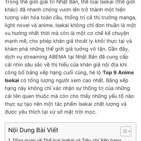
Trong thế giới giải trí Nhật Bản, thể loại Isekai (thế giới
khác) đã nhanh chóng vươn lên trở thành một hiện
tượng văn hóa toàn cầu, thống trị cả thị trường manga,
light novel và anime. Isekai không chỉ đơn thuần là một
xu hướng nhất thời mà còn là một cơ chế kể chuyện
mạnh mẽ, cho phép khán giả thoát ly khỏi thực tại và
khám phá những thế giới giả tưởng vô tận. Gần đây,
dịch vụ streaming ABEMA tại Nhật Bản đã cung cấp
cái nhìn sâu sắc về thị hiếu của khán giả nội địa khi
công bố bảng xếp hạng cuối cùng, hé lộ
Top 9 Anime
Isekai
có tổng lượng người xem cao nhất. Bảng xếp
hạng này không chỉ xác nhận sự thống trị của những
cái tên quen thuộc mà còn cho thấy những yếu tố nào
thực sự tạo nên một tác phẩm Isekai chất lượng và
được yêu thích tại xứ sở mặt trời mọc.
Nội Dung Bài Viết
Tổng quan về Thể loại Isekai và Tiêu chí Xếp hạng