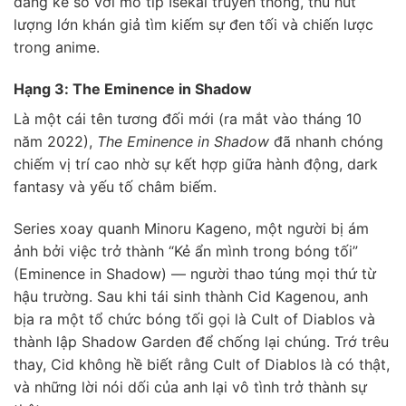
đáng kể so với mô típ Isekai truyền thống, thu hút
lượng lớn khán giả tìm kiếm sự đen tối và chiến lược
trong anime.
Hạng 3: The Eminence in Shadow
Là một cái tên tương đối mới (ra mắt vào tháng 10
năm 2022),
The Eminence in Shadow
đã nhanh chóng
chiếm vị trí cao nhờ sự kết hợp giữa hành động, dark
fantasy và yếu tố châm biếm.
Series xoay quanh Minoru Kageno, một người bị ám
ảnh bởi việc trở thành “Kẻ ẩn mình trong bóng tối”
(Eminence in Shadow) — người thao túng mọi thứ từ
hậu trường. Sau khi tái sinh thành Cid Kagenou, anh
bịa ra một tổ chức bóng tối gọi là Cult of Diablos và
thành lập Shadow Garden để chống lại chúng. Trớ trêu
thay, Cid không hề biết rằng Cult of Diablos là có thật,
và những lời nói dối của anh lại vô tình trở thành sự