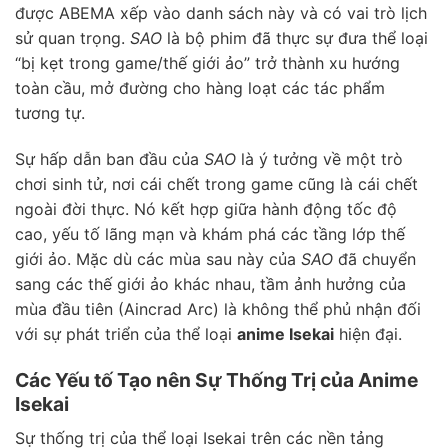
được ABEMA xếp vào danh sách này và có vai trò lịch
sử quan trọng.
SAO
là bộ phim đã thực sự đưa thể loại
“bị kẹt trong game/thế giới ảo” trở thành xu hướng
toàn cầu, mở đường cho hàng loạt các tác phẩm
tương tự.
Sự hấp dẫn ban đầu của
SAO
là ý tưởng về một trò
chơi sinh tử, nơi cái chết trong game cũng là cái chết
ngoài đời thực. Nó kết hợp giữa hành động tốc độ
cao, yếu tố lãng mạn và khám phá các tầng lớp thế
giới ảo. Mặc dù các mùa sau này của
SAO
đã chuyển
sang các thế giới ảo khác nhau, tầm ảnh hưởng của
mùa đầu tiên (Aincrad Arc) là không thể phủ nhận đối
với sự phát triển của thể loại
anime Isekai
hiện đại.
Các Yếu tố Tạo nên Sự Thống Trị của Anime
Isekai
Sự thống trị của thể loại Isekai trên các nền tảng