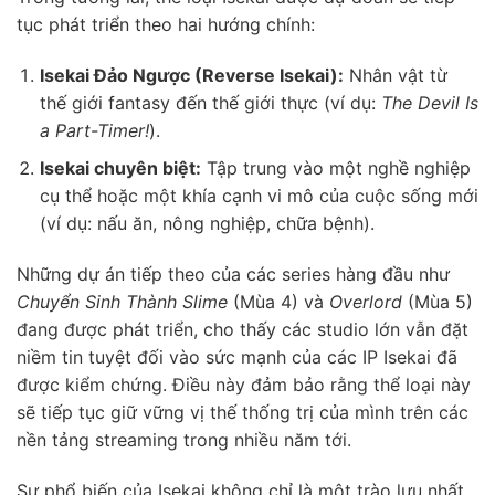
tục phát triển theo hai hướng chính:
Isekai Đảo Ngược (Reverse Isekai):
Nhân vật từ
thế giới fantasy đến thế giới thực (ví dụ:
The Devil Is
a Part-Timer!
).
Isekai chuyên biệt:
Tập trung vào một nghề nghiệp
cụ thể hoặc một khía cạnh vi mô của cuộc sống mới
(ví dụ: nấu ăn, nông nghiệp, chữa bệnh).
Những dự án tiếp theo của các series hàng đầu như
Chuyển Sinh Thành Slime
(Mùa 4) và
Overlord
(Mùa 5)
đang được phát triển, cho thấy các studio lớn vẫn đặt
niềm tin tuyệt đối vào sức mạnh của các IP Isekai đã
được kiểm chứng. Điều này đảm bảo rằng thể loại này
sẽ tiếp tục giữ vững vị thế thống trị của mình trên các
nền tảng streaming trong nhiều năm tới.
Sự phổ biến của Isekai không chỉ là một trào lưu nhất