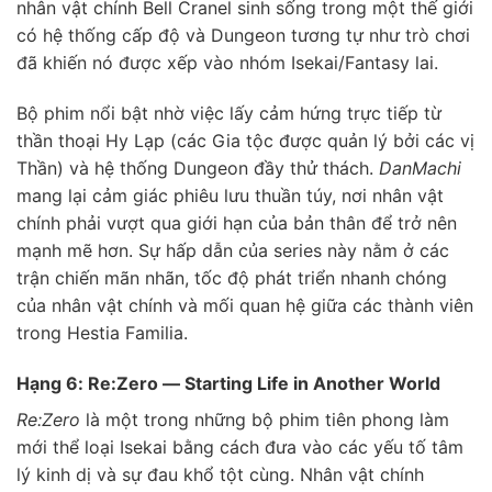
nhân vật chính Bell Cranel sinh sống trong một thế giới
có hệ thống cấp độ và Dungeon tương tự như trò chơi
đã khiến nó được xếp vào nhóm Isekai/Fantasy lai.
Bộ phim nổi bật nhờ việc lấy cảm hứng trực tiếp từ
thần thoại Hy Lạp (các Gia tộc được quản lý bởi các vị
Thần) và hệ thống Dungeon đầy thử thách.
DanMachi
mang lại cảm giác phiêu lưu thuần túy, nơi nhân vật
chính phải vượt qua giới hạn của bản thân để trở nên
mạnh mẽ hơn. Sự hấp dẫn của series này nằm ở các
trận chiến mãn nhãn, tốc độ phát triển nhanh chóng
của nhân vật chính và mối quan hệ giữa các thành viên
trong Hestia Familia.
Hạng 6: Re:Zero — Starting Life in Another World
Re:Zero
là một trong những bộ phim tiên phong làm
mới thể loại Isekai bằng cách đưa vào các yếu tố tâm
lý kinh dị và sự đau khổ tột cùng. Nhân vật chính