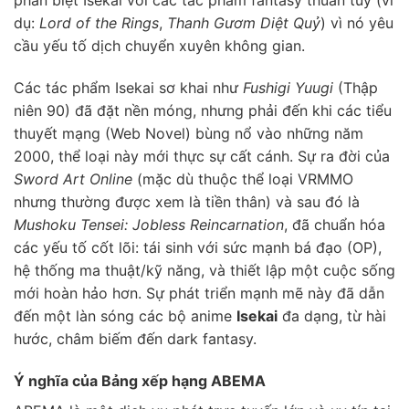
phân biệt Isekai với các tác phẩm fantasy thuần túy (ví
dụ:
Lord of the Rings
,
Thanh Gươm Diệt Quỷ
) vì nó yêu
cầu yếu tố dịch chuyển xuyên không gian.
Các tác phẩm Isekai sơ khai như
Fushigi Yuugi
(Thập
niên 90) đã đặt nền móng, nhưng phải đến khi các tiểu
thuyết mạng (Web Novel) bùng nổ vào những năm
2000, thể loại này mới thực sự cất cánh. Sự ra đời của
Sword Art Online
(mặc dù thuộc thể loại VRMMO
nhưng thường được xem là tiền thân) và sau đó là
Mushoku Tensei: Jobless Reincarnation
, đã chuẩn hóa
các yếu tố cốt lõi: tái sinh với sức mạnh bá đạo (OP),
hệ thống ma thuật/kỹ năng, và thiết lập một cuộc sống
mới hoàn hảo hơn. Sự phát triển mạnh mẽ này đã dẫn
đến một làn sóng các bộ anime
Isekai
đa dạng, từ hài
hước, châm biếm đến dark fantasy.
Ý nghĩa của Bảng xếp hạng ABEMA