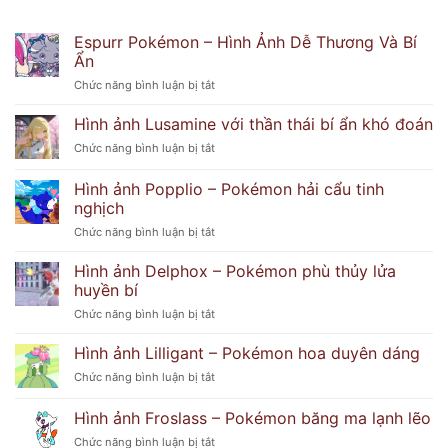
Espurr Pokémon – Hình Ảnh Dễ Thương Và Bí
Ẩn
ở
Chức năng bình luận bị tắt
Espurr
Pokémon
Hình ảnh Lusamine với thần thái bí ẩn khó đoán
–
ở
Chức năng bình luận bị tắt
Hình
Hình
Ảnh
ảnh
Hình ảnh Popplio – Pokémon hải cẩu tinh
Dễ
Lusamine
Thương
nghịch
với
Và
ở
Chức năng bình luận bị tắt
thần
Bí
Hình
thái
Ẩn
ảnh
bí
Hình ảnh Delphox – Pokémon phù thủy lửa
Popplio
ẩn
huyền bí
–
khó
ở
Chức năng bình luận bị tắt
Pokémon
đoán
Hình
hải
ảnh
Hình ảnh Lilligant – Pokémon hoa duyên dáng
cẩu
Delphox
tinh
ở
Chức năng bình luận bị tắt
–
nghịch
Hình
Pokémon
ảnh
Hình ảnh Froslass – Pokémon băng ma lạnh lẽo
phù
Lilligant
thủy
ở
Chức năng bình luận bị tắt
–