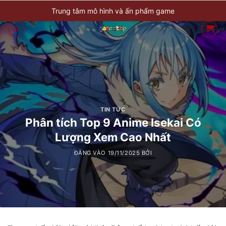
Bỏ
Trung tâm mô hình và ấn phẩm game
qua
nội
dung
TIN TỨC
Phân tích Top 9 Anime Isekai Có
Lượng Xem Cao Nhất
ĐĂNG VÀO
19/11/2025
BỞI