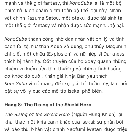
mạnh và thế giới fantasy, thì
KonoSuba
lại là một bộ
phim hài kịch châm biếm toàn bộ thể loại này. Nhân
vật chính Kazuma Satou, một otaku, được tái sinh tại
một thế giới fantasy và nhận được sức mạnh… tệ hại.
KonoSuba
thành công nhờ dàn nhân vật phi lý và tính
cách tồi tệ: Nữ thần Aqua vô dụng, phù thủy Megumin
chỉ biết một chiêu (Explosion) và nữ hiệp sĩ Darkness
thích bị hành hạ. Cốt truyện của họ xoay quanh những
nhiệm vụ kiếm tiền tầm thường và những tình huống
dở khóc dở cười. Khán giả Nhật Bản yêu thích
KonoSuba
vì nó mang đến sự giải trí thuần túy, làm nổi
bật sự vô lý của các mô típ Isekai phổ biến.
Hạng 8: The Rising of the Shield Hero
The Rising of the Shield Hero
(Người Hùng Khiên) lại
khai thác một khía cạnh khác của Isekai: sự phản bội
và báo thù. Nhân vật chính Naofumi Iwatani được triệu