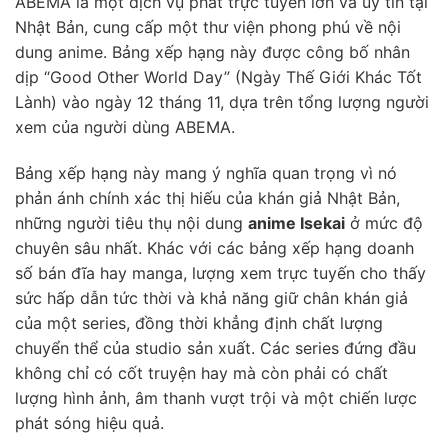
ABEMA là một dịch vụ phát trực tuyến lớn và uy tín tại
Nhật Bản, cung cấp một thư viện phong phú về nội
dung anime. Bảng xếp hạng này được công bố nhân
dịp “Good Other World Day” (Ngày Thế Giới Khác Tốt
Lành) vào ngày 12 tháng 11, dựa trên tổng lượng người
xem của người dùng ABEMA.
Bảng xếp hạng này mang ý nghĩa quan trọng vì nó
phản ánh chính xác thị hiếu của khán giả Nhật Bản,
những người tiêu thụ nội dung
anime Isekai
ở mức độ
chuyên sâu nhất. Khác với các bảng xếp hạng doanh
số bán đĩa hay manga, lượng xem trực tuyến cho thấy
sức hấp dẫn tức thời và khả năng giữ chân khán giả
của một series, đồng thời khẳng định chất lượng
chuyển thể của studio sản xuất. Các series đứng đầu
không chỉ có cốt truyện hay mà còn phải có chất
lượng hình ảnh, âm thanh vượt trội và một chiến lược
phát sóng hiệu quả.