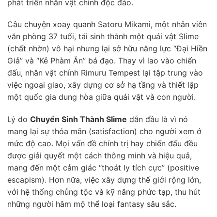
phát triển nhân vật chính độc đáo.
Câu chuyện xoay quanh Satoru Mikami, một nhân viên
văn phòng 37 tuổi, tái sinh thành một quái vật Slime
(chất nhờn) vô hại nhưng lại sở hữu năng lực “Đại Hiền
Giả” và “Kẻ Phàm Ăn” bá đạo. Thay vì lao vào chiến
đấu, nhân vật chính Rimuru Tempest lại tập trung vào
việc ngoại giao, xây dựng cơ sở hạ tầng và thiết lập
một quốc gia dung hòa giữa quái vật và con người.
Lý do
Chuyển Sinh Thành Slime
dẫn đầu là vì nó
mang lại sự thỏa mãn (satisfaction) cho người xem ở
mức độ cao. Mọi vấn đề chính trị hay chiến đấu đều
được giải quyết một cách thông minh và hiệu quả,
mang đến một cảm giác “thoát ly tích cực” (positive
escapism). Hơn nữa, việc xây dựng thế giới rộng lớn,
với hệ thống chủng tộc và kỹ năng phức tạp, thu hút
những người hâm mộ thể loại fantasy sâu sắc.