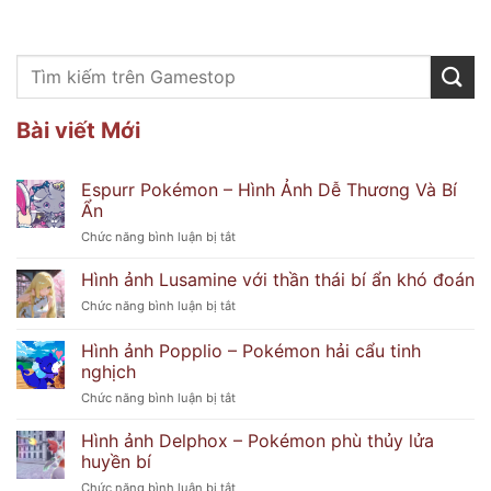
Bài viết Mới
Espurr Pokémon – Hình Ảnh Dễ Thương Và Bí
Ẩn
ở
Chức năng bình luận bị tắt
Espurr
Pokémon
Hình ảnh Lusamine với thần thái bí ẩn khó đoán
–
ở
Chức năng bình luận bị tắt
Hình
Hình
Ảnh
ảnh
Hình ảnh Popplio – Pokémon hải cẩu tinh
Dễ
Lusamine
Thương
nghịch
với
Và
ở
Chức năng bình luận bị tắt
thần
Bí
Hình
thái
Ẩn
ảnh
bí
Hình ảnh Delphox – Pokémon phù thủy lửa
Popplio
ẩn
huyền bí
–
khó
ở
Chức năng bình luận bị tắt
Pokémon