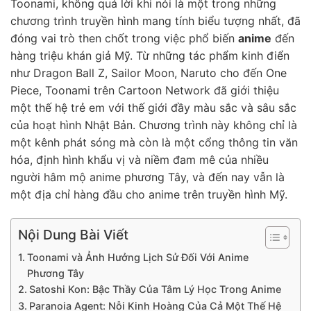
Toonami, không quá lời khi nói là một trong những
chương trình truyền hình mang tính biểu tượng nhất, đã
đóng vai trò then chốt trong việc phổ biến
anime
đến
hàng triệu khán giả Mỹ. Từ những tác phẩm kinh điển
như Dragon Ball Z, Sailor Moon, Naruto cho đến One
Piece, Toonami trên Cartoon Network đã giới thiệu
một thế hệ trẻ em với thế giới đầy màu sắc và sâu sắc
của hoạt hình Nhật Bản. Chương trình này không chỉ là
một kênh phát sóng mà còn là một cổng thông tin văn
hóa, định hình khẩu vị và niềm đam mê của nhiều
người hâm mộ anime phương Tây, và đến nay vẫn là
một địa chỉ hàng đầu cho anime trên truyền hình Mỹ.
Nội Dung Bài Viết
Toonami và Ảnh Hưởng Lịch Sử Đối Với Anime
Phương Tây
Satoshi Kon: Bậc Thầy Của Tâm Lý Học Trong Anime
Paranoia Agent: Nỗi Kinh Hoàng Của Cả Một Thế Hệ