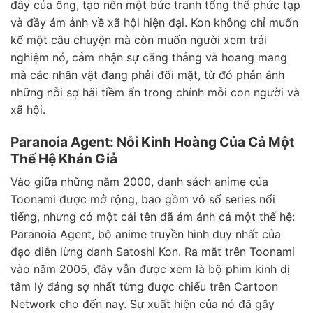
đây của ông, tạo nên một bức tranh tổng thể phức tạp
và đầy ám ảnh về xã hội hiện đại. Kon không chỉ muốn
kể một câu chuyện mà còn muốn người xem trải
nghiệm nó, cảm nhận sự căng thẳng và hoang mang
mà các nhân vật đang phải đối mặt, từ đó phản ánh
những nỗi sợ hãi tiềm ẩn trong chính mỗi con người và
xã hội.
Paranoia Agent: Nỗi Kinh Hoàng Của Cả Một
Thế Hệ Khán Giả
Vào giữa những năm 2000, danh sách anime của
Toonami được mở rộng, bao gồm vô số series nổi
tiếng, nhưng có một cái tên đã ám ảnh cả một thế hệ:
Paranoia Agent, bộ anime truyền hình duy nhất của
đạo diễn lừng danh Satoshi Kon. Ra mắt trên Toonami
vào năm 2005, đây vẫn được xem là bộ phim kinh dị
tâm lý đáng sợ nhất từng được chiếu trên Cartoon
Network cho đến nay. Sự xuất hiện của nó đã gây