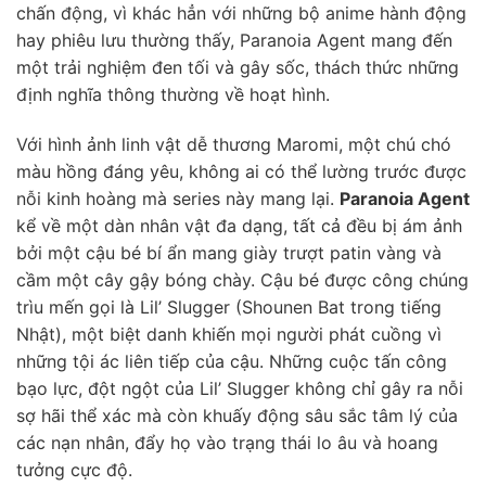
chấn động, vì khác hẳn với những bộ anime hành động
hay phiêu lưu thường thấy, Paranoia Agent mang đến
một trải nghiệm đen tối và gây sốc, thách thức những
định nghĩa thông thường về hoạt hình.
Với hình ảnh linh vật dễ thương Maromi, một chú chó
màu hồng đáng yêu, không ai có thể lường trước được
nỗi kinh hoàng mà series này mang lại.
Paranoia Agent
kể về một dàn nhân vật đa dạng, tất cả đều bị ám ảnh
bởi một cậu bé bí ẩn mang giày trượt patin vàng và
cầm một cây gậy bóng chày. Cậu bé được công chúng
trìu mến gọi là Lil’ Slugger (Shounen Bat trong tiếng
Nhật), một biệt danh khiến mọi người phát cuồng vì
những tội ác liên tiếp của cậu. Những cuộc tấn công
bạo lực, đột ngột của Lil’ Slugger không chỉ gây ra nỗi
sợ hãi thể xác mà còn khuấy động sâu sắc tâm lý của
các nạn nhân, đẩy họ vào trạng thái lo âu và hoang
tưởng cực độ.