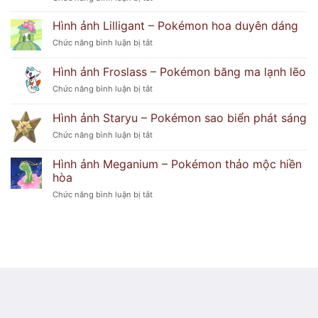
đoán
Hình
hải
ảnh
Hình ảnh Lilligant – Pokémon hoa duyên dáng
cẩu
Delphox
tinh
ở
Chức năng bình luận bị tắt
–
nghịch
Hình
Pokémon
ảnh
Hình ảnh Froslass – Pokémon băng ma lạnh lẽo
phù
Lilligant
thủy
ở
Chức năng bình luận bị tắt
–
lửa
Hình
Pokémon
huyền
ảnh
hoa
Hình ảnh Staryu – Pokémon sao biển phát sáng
bí
Froslass
duyên
ở
Chức năng bình luận bị tắt
–
dáng
Hình
Pokémon
ảnh
băng
Hình ảnh Meganium – Pokémon thảo mộc hiền
Staryu
ma
hòa
–
lạnh
ở
Chức năng bình luận bị tắt
Pokémon
lẽo
Hình
sao
ảnh
biển
Meganium
phát
–
sáng
Pokémon
thảo
mộc
hiền
hòa