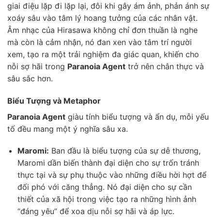
giai điệu lặp đi lặp lại, đôi khi gây ám ảnh, phản ánh sự
xoáy sâu vào tâm lý hoang tưởng của các nhân vật.
Âm nhạc của Hirasawa không chỉ đơn thuần là nghe
mà còn là cảm nhận, nó đan xen vào tâm trí người
xem, tạo ra một trải nghiệm đa giác quan, khiến cho
nỗi sợ hãi trong
Paranoia Agent
trở nên chân thực và
sâu sắc hơn.
Biểu Tượng và Metaphor
Paranoia Agent
giàu tính biểu tượng và ẩn dụ, mỗi yếu
tố đều mang một ý nghĩa sâu xa.
Maromi:
Ban đầu là biểu tượng của sự dễ thương,
Maromi dần biến thành đại diện cho sự trốn tránh
thực tại và sự phụ thuộc vào những điều hời hợt để
đối phó với căng thẳng. Nó đại diện cho sự cần
thiết của xã hội trong việc tạo ra những hình ảnh
“đáng yêu” để xoa dịu nỗi sợ hãi và áp lực.