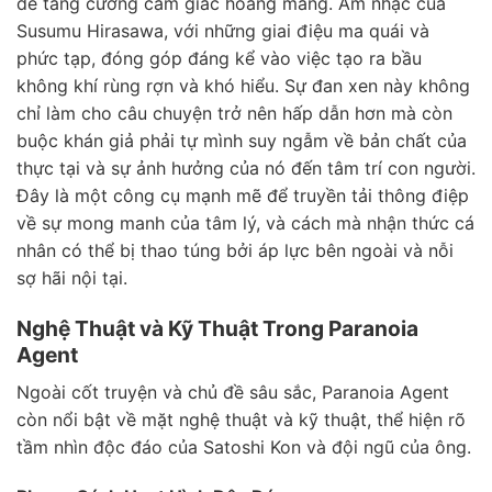
để tăng cường cảm giác hoang mang. Âm nhạc của
Susumu Hirasawa, với những giai điệu ma quái và
phức tạp, đóng góp đáng kể vào việc tạo ra bầu
không khí rùng rợn và khó hiểu. Sự đan xen này không
chỉ làm cho câu chuyện trở nên hấp dẫn hơn mà còn
buộc khán giả phải tự mình suy ngẫm về bản chất của
thực tại và sự ảnh hưởng của nó đến tâm trí con người.
Đây là một công cụ mạnh mẽ để truyền tải thông điệp
về sự mong manh của tâm lý, và cách mà nhận thức cá
nhân có thể bị thao túng bởi áp lực bên ngoài và nỗi
sợ hãi nội tại.
Nghệ Thuật và Kỹ Thuật Trong Paranoia
Agent
Ngoài cốt truyện và chủ đề sâu sắc, Paranoia Agent
còn nổi bật về mặt nghệ thuật và kỹ thuật, thể hiện rõ
tầm nhìn độc đáo của Satoshi Kon và đội ngũ của ông.