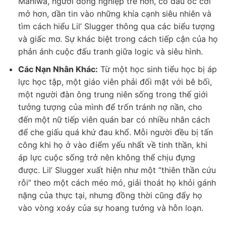
Maniwa, người đồng nghiệp trẻ hơn, có đầu óc cởi
mở hơn, dần tin vào những khía cạnh siêu nhiên và
tìm cách hiểu Lil’ Slugger thông qua các biểu tượng
và giấc mơ. Sự khác biệt trong cách tiếp cận của họ
phản ánh cuộc đấu tranh giữa logic và siêu hình.
Các Nạn Nhân Khác:
Từ một học sinh tiểu học bị áp
lực học tập, một giáo viên phải đối mặt với bê bối,
một người đàn ông trung niên sống trong thế giới
tưởng tượng của mình để trốn tránh nợ nần, cho
đến một nữ tiếp viên quán bar có nhiều nhân cách
để che giấu quá khứ đau khổ. Mỗi người đều bị tấn
công khi họ ở vào điểm yếu nhất về tinh thần, khi
áp lực cuộc sống trở nên không thể chịu đựng
được. Lil’ Slugger xuất hiện như một “thiên thần cứu
rỗi” theo một cách méo mó, giải thoát họ khỏi gánh
nặng của thực tại, nhưng đồng thời cũng đẩy họ
vào vòng xoáy của sự hoang tưởng và hỗn loạn.