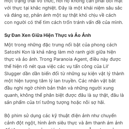
một trạng thái vô thức, nơi họ không cần phải đối mặt
với thực tại khắc nghiệt. Đây là một khái niệm sâu sắc
và đáng sợ, phản ánh một sự thật khó chịu về cách
con người có thể tìm cách trốn tránh vấn đề của mình.
Sự Đan Xen Giữa Hiện Thực và Ảo Ảnh
Một trong những đặc trưng nổi bật của phong cách
Satoshi Kon là khả năng làm mờ ranh giới giữa hiện
thực và ảo ảnh. Trong Paranoia Agent, điều này được
thể hiện rõ nét qua việc các vụ tấn công của Lil’
Slugger dần dần biến đổi từ những sự kiện vật lý thành
một hiện tượng tâm lý lan truyền. Các nhân vật bắt
đầu nghi ngờ chính bản thân và những người xung
quanh, không thể phân biệt được đâu là sự thật, đâu là
sản phẩm của trí tưởng tượng hoặc nỗi sợ hãi.
Bộ phim sử dụng các kỹ thuật điện ảnh như chuyển
cảnh đột ngột, hình ảnh siêu thực và âm thanh ám ảnh