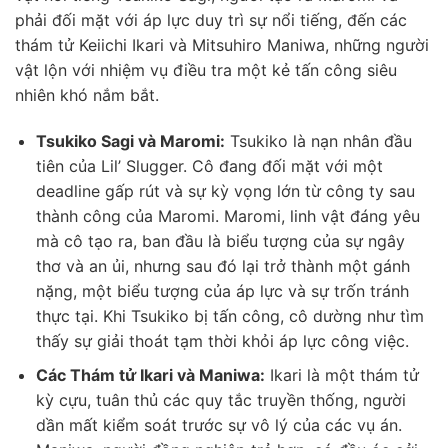
phải đối mặt với áp lực duy trì sự nổi tiếng, đến các
thám tử Keiichi Ikari và Mitsuhiro Maniwa, những người
vật lộn với nhiệm vụ điều tra một kẻ tấn công siêu
nhiên khó nắm bắt.
Tsukiko Sagi và Maromi:
Tsukiko là nạn nhân đầu
tiên của Lil’ Slugger. Cô đang đối mặt với một
deadline gấp rút và sự kỳ vọng lớn từ công ty sau
thành công của Maromi. Maromi, linh vật đáng yêu
mà cô tạo ra, ban đầu là biểu tượng của sự ngây
thơ và an ủi, nhưng sau đó lại trở thành một gánh
nặng, một biểu tượng của áp lực và sự trốn tránh
thực tại. Khi Tsukiko bị tấn công, cô dường như tìm
thấy sự giải thoát tạm thời khỏi áp lực công việc.
Các Thám tử Ikari và Maniwa:
Ikari là một thám tử
kỳ cựu, tuân thủ các quy tắc truyền thống, người
dần mất kiểm soát trước sự vô lý của các vụ án.