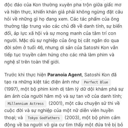
độc đáo của Kon thường xuyên pha trộn giữa giấc mơ
và hiện thực, khiến khán giả phải không ngừng đặt câu
hỏi về những gì họ đang xem. Các tác phẩm của ông
thường tập trung vào các chủ đề về danh tính, sự biến
đổi, áp lực xã hội và sự mong manh của tâm trí con
người. Mặc dù sự nghiệp của ông bị cắt ngắn do qua
đời sớm ở tuổi 46, nhưng di sản của Satoshi Kon vẫn
tiếp tục truyền cảm hứng cho các nhà làm phim và
nghệ sĩ trên toàn thế giới.
Trước khi thực hiện
Paranoia Agent
, Satoshi Kon đã
tạo ra những kiệt tác điện ảnh như
Perfect Blue
(1997), một bộ phim kinh dị tâm lý dữ dội khám phá sự
ám ảnh của người hâm mộ và sự tan vỡ của danh tính;
(2001), một câu chuyện sử thi về
Millennium Actress
cuộc đời và sự nghiệp của một nữ diễn viên huyền
thoại; và
(2003), một bộ phim cảm
Tokyo Godfathers
động về ba người vô gia cư tìm thấy một đứa trẻ bị bỏ