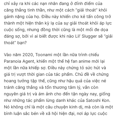
chỉ xảy ra khi các nạn nhân đang ở đỉnh điểm của
căng thẳng tinh thần, như một cách “giải thoát” khỏi
gánh nặng của họ. Điều này khiến cho kẻ tấn công trở
thành một hiện thân kỳ lạ của sự giải thoát khỏi áp lực
cuộc sống, nhưng đồng thời cũng là một mối đe dọa
đáng sợ, bởi vì ai biết được khi nào Lil’ Slugger sẽ “giải
thoát” bạn?
Vào năm 2020, Toonami một lần nữa trình chiếu
Paranoia Agent, khiến một thế hệ fan anime mới lại
một lần nữa khiếp sợ. Điều này chứng tỏ sức hút và
giá trị vượt thời gian của tác phẩm. Chủ đề về chứng
hoang tưởng tập thể, cũng như hậu quả của việc né
tránh căng thẳng và tổn thương tâm lý, vẫn còn
nguyên giá trị và ám ảnh cho đến tận ngày nay, giống
như những tác phẩm lừng danh khác của Satoshi Kon.
Nó không chỉ là một câu chuyện kinh dị, mà còn là một
bình luận sắc bén về xã hội hiện đại, nơi áp lực cuộc