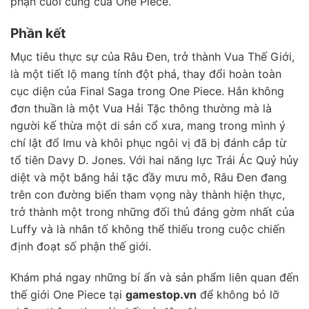
phận cuối cùng của One Piece.
Phần kết
Mục tiêu thực sự của Râu Đen, trở thành Vua Thế Giới,
là một tiết lộ mang tính đột phá, thay đổi hoàn toàn
cục diện của Final Saga trong One Piece. Hắn không
đơn thuần là một Vua Hải Tặc thông thường mà là
người kế thừa một di sản cổ xưa, mang trong mình ý
chí lật đổ Imu và khôi phục ngôi vị đã bị đánh cắp từ
tổ tiên Davy D. Jones. Với hai năng lực Trái Ác Quỷ hủy
diệt và một băng hải tặc đầy mưu mô, Râu Đen đang
trên con đường biến tham vọng này thành hiện thực,
trở thành một trong những đối thủ đáng gờm nhất của
Luffy và là nhân tố không thể thiếu trong cuộc chiến
định đoạt số phận thế giới.
Khám phá ngay những bí ẩn và sản phẩm liên quan đến
thế giới One Piece tại
gamestop.vn
để không bỏ lỡ