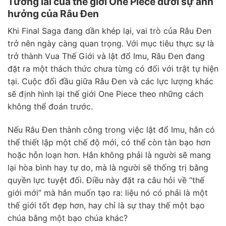
Tương lai của thế giới One Piece dưới sự ảnh
hưởng của Râu Đen
Khi Final Saga đang dần khép lại, vai trò của Râu Đen
trở nên ngày càng quan trọng. Với mục tiêu thực sự là
trở thành Vua Thế Giới và lật đổ Imu, Râu Đen đang
đặt ra một thách thức chưa từng có đối với trật tự hiện
tại. Cuộc đối đầu giữa Râu Đen và các lực lượng khác
sẽ định hình lại thế giới One Piece theo những cách
không thể đoán trước.
Nếu Râu Đen thành công trong việc lật đổ Imu, hắn có
thể thiết lập một chế độ mới, có thể còn tàn bạo hơn
hoặc hỗn loạn hơn. Hắn không phải là người sẽ mang
lại hòa bình hay tự do, mà là người sẽ thống trị bằng
quyền lực tuyệt đối. Điều này đặt ra câu hỏi về “thế
giới mới” mà hắn muốn tạo ra: liệu nó có phải là một
thế giới tốt đẹp hơn, hay chỉ là sự thay thế một bạo
chúa bằng một bạo chúa khác?