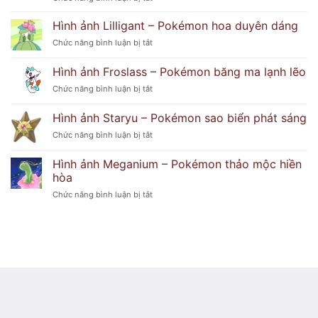
đoán
Hình
hải
ảnh
Hình ảnh Lilligant – Pokémon hoa duyên dáng
cẩu
Delphox
tinh
ở
Chức năng bình luận bị tắt
–
nghịch
Hình
Pokémon
ảnh
Hình ảnh Froslass – Pokémon băng ma lạnh lẽo
phù
Lilligant
thủy
ở
Chức năng bình luận bị tắt
–
lửa
Hình
Pokémon
huyền
ảnh
hoa
Hình ảnh Staryu – Pokémon sao biển phát sáng
bí
Froslass
duyên
ở
Chức năng bình luận bị tắt
–
dáng
Hình
Pokémon
ảnh
băng
Hình ảnh Meganium – Pokémon thảo mộc hiền
Staryu
ma
hòa
–
lạnh
ở
Chức năng bình luận bị tắt
Pokémon
lẽo
Hình
sao
ảnh
biển
Meganium
phát
–
sáng
Pokémon
thảo
mộc
hiền
hòa