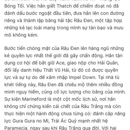
Bóng Tối. Việc hắn giết Thatch để chiếm đoạt nó đã
đánh dấu bước ngoặt đầu tiên, đưa hắn lên con đường
riêng và thành lập băng hải tặc Râu Đen, một tập hợp
những kẻ lạc loài mang trong mình sự tàn bạo và mưu
mô không kém.
Bước tiến chóng mặt của Râu Đen lên hàng ngũ những
kẻ quyền lực nhất thế giới đã gây chấn động. Hắn tận
dụng cơ hội để bắt giữ Ace, giao nộp cho Hải Quân,
đổi lấy danh hiệu Thất Vũ Hải, từ đó có được quyền
lực và sự tự do để xâm nhập Impel Down. Tại nhà tù
khét tiếng này, Râu Đen đã chiêu mộ thêm nhiều đồng
minh nguy hiểm, củng cố lực lượng cho băng của mình.
Sự kiện Marineford là một cột mốc lịch sử, nơi hắn
không chỉ chứng kiến cái chết của Râu Trắng mà còn
thực hiện một hành động chưa từng có: đánh cắp năng
lực Gura Gura no Mi, Trái Ác Quỷ mạnh nhất hệ
Paramecia, ngay sau khi Râu Trắng qua đời. Với hai