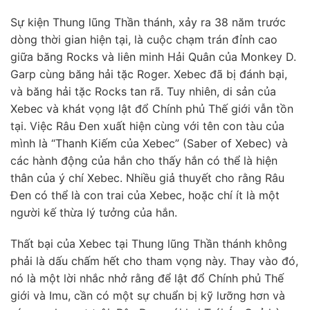
Sự kiện Thung lũng Thần thánh, xảy ra 38 năm trước
dòng thời gian hiện tại, là cuộc chạm trán đỉnh cao
giữa băng Rocks và liên minh Hải Quân của Monkey D.
Garp cùng băng hải tặc Roger. Xebec đã bị đánh bại,
và băng hải tặc Rocks tan rã. Tuy nhiên, di sản của
Xebec và khát vọng lật đổ Chính phủ Thế giới vẫn tồn
tại. Việc Râu Đen xuất hiện cùng với tên con tàu của
mình là “Thanh Kiếm của Xebec” (Saber of Xebec) và
các hành động của hắn cho thấy hắn có thể là hiện
thân của ý chí Xebec. Nhiều giả thuyết cho rằng Râu
Đen có thể là con trai của Xebec, hoặc chí ít là một
người kế thừa lý tưởng của hắn.
Thất bại của Xebec tại Thung lũng Thần thánh không
phải là dấu chấm hết cho tham vọng này. Thay vào đó,
nó là một lời nhắc nhở rằng để lật đổ Chính phủ Thế
giới và Imu, cần có một sự chuẩn bị kỹ lưỡng hơn và