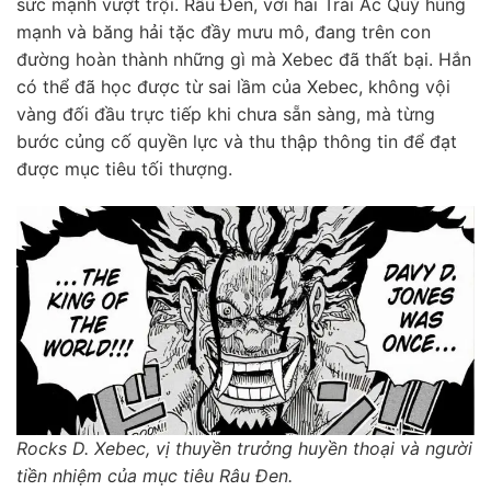
sức mạnh vượt trội. Râu Đen, với hai Trái Ác Quỷ hùng
mạnh và băng hải tặc đầy mưu mô, đang trên con
đường hoàn thành những gì mà Xebec đã thất bại. Hắn
có thể đã học được từ sai lầm của Xebec, không vội
vàng đối đầu trực tiếp khi chưa sẵn sàng, mà từng
bước củng cố quyền lực và thu thập thông tin để đạt
được mục tiêu tối thượng.
Rocks D. Xebec, vị thuyền trưởng huyền thoại và người
tiền nhiệm của mục tiêu Râu Đen.