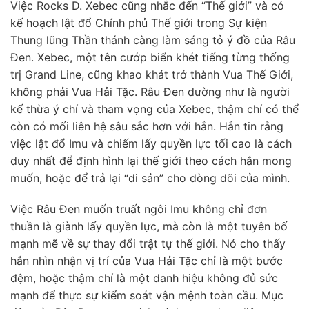
Việc Rocks D. Xebec cũng nhắc đến “Thế giới” và có
kế hoạch lật đổ Chính phủ Thế giới trong Sự kiện
Thung lũng Thần thánh càng làm sáng tỏ ý đồ của Râu
Đen. Xebec, một tên cướp biển khét tiếng từng thống
trị Grand Line, cũng khao khát trở thành Vua Thế Giới,
không phải Vua Hải Tặc. Râu Đen dường như là người
kế thừa ý chí và tham vọng của Xebec, thậm chí có thể
còn có mối liên hệ sâu sắc hơn với hắn. Hắn tin rằng
việc lật đổ Imu và chiếm lấy quyền lực tối cao là cách
duy nhất để định hình lại thế giới theo cách hắn mong
muốn, hoặc để trả lại “di sản” cho dòng dõi của mình.
Việc Râu Đen muốn truất ngôi Imu không chỉ đơn
thuần là giành lấy quyền lực, mà còn là một tuyên bố
mạnh mẽ về sự thay đổi trật tự thế giới. Nó cho thấy
hắn nhìn nhận vị trí của Vua Hải Tặc chỉ là một bước
đệm, hoặc thậm chí là một danh hiệu không đủ sức
mạnh để thực sự kiểm soát vận mệnh toàn cầu. Mục