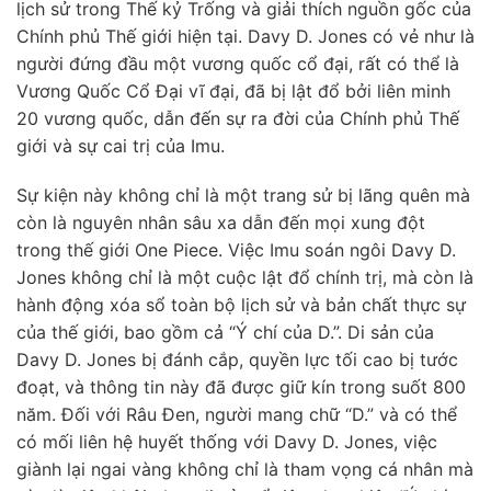
lịch sử trong Thế kỷ Trống và giải thích nguồn gốc của
Chính phủ Thế giới hiện tại. Davy D. Jones có vẻ như là
người đứng đầu một vương quốc cổ đại, rất có thể là
Vương Quốc Cổ Đại vĩ đại, đã bị lật đổ bởi liên minh
20 vương quốc, dẫn đến sự ra đời của Chính phủ Thế
giới và sự cai trị của Imu.
Sự kiện này không chỉ là một trang sử bị lãng quên mà
còn là nguyên nhân sâu xa dẫn đến mọi xung đột
trong thế giới One Piece. Việc Imu soán ngôi Davy D.
Jones không chỉ là một cuộc lật đổ chính trị, mà còn là
hành động xóa sổ toàn bộ lịch sử và bản chất thực sự
của thế giới, bao gồm cả “Ý chí của D.”. Di sản của
Davy D. Jones bị đánh cắp, quyền lực tối cao bị tước
đoạt, và thông tin này đã được giữ kín trong suốt 800
năm. Đối với Râu Đen, người mang chữ “D.” và có thể
có mối liên hệ huyết thống với Davy D. Jones, việc
giành lại ngai vàng không chỉ là tham vọng cá nhân mà