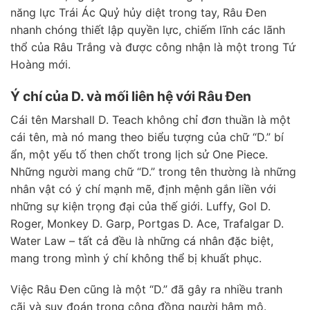
năng lực Trái Ác Quỷ hủy diệt trong tay, Râu Đen
nhanh chóng thiết lập quyền lực, chiếm lĩnh các lãnh
thổ của Râu Trắng và được công nhận là một trong Tứ
Hoàng mới.
Ý chí của D. và mối liên hệ với Râu Đen
Cái tên Marshall D. Teach không chỉ đơn thuần là một
cái tên, mà nó mang theo biểu tượng của chữ “D.” bí
ẩn, một yếu tố then chốt trong lịch sử One Piece.
Những người mang chữ “D.” trong tên thường là những
nhân vật có ý chí mạnh mẽ, định mệnh gắn liền với
những sự kiện trọng đại của thế giới. Luffy, Gol D.
Roger, Monkey D. Garp, Portgas D. Ace, Trafalgar D.
Water Law – tất cả đều là những cá nhân đặc biệt,
mang trong mình ý chí không thể bị khuất phục.
Việc Râu Đen cũng là một “D.” đã gây ra nhiều tranh
cãi và suy đoán trong cộng đồng người hâm mộ.