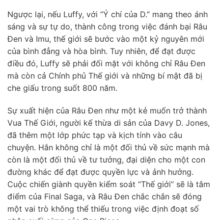
Ngược lại, nếu Luffy, với “Ý chí của D.” mang theo ánh
sáng và sự tự do, thành công trong việc đánh bại Râu
Đen và Imu, thế giới sẽ bước vào một kỷ nguyên mới
của bình đẳng và hòa bình. Tuy nhiên, để đạt được
điều đó, Luffy sẽ phải đối mặt với không chỉ Râu Đen
mà còn cả Chính phủ Thế giới và những bí mật đã bị
che giấu trong suốt 800 năm.
Sự xuất hiện của Râu Đen như một kẻ muốn trở thành
Vua Thế Giới, người kế thừa di sản của Davy D. Jones,
đã thêm một lớp phức tạp và kịch tính vào câu
chuyện. Hắn không chỉ là một đối thủ về sức mạnh mà
còn là một đối thủ về tư tưởng, đại diện cho một con
đường khác để đạt được quyền lực và ảnh hưởng.
Cuộc chiến giành quyền kiểm soát “Thế giới” sẽ là tâm
điểm của Final Saga, và Râu Đen chắc chắn sẽ đóng
một vai trò không thể thiếu trong việc định đoạt số