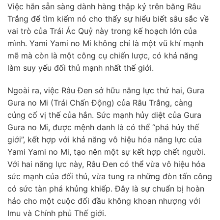
Việc hắn sẵn sàng dành hàng thập kỷ trên băng Râu
Trắng để tìm kiếm nó cho thấy sự hiểu biết sâu sắc về
vai trò của Trái Ác Quỷ này trong kế hoạch lớn của
mình. Yami Yami no Mi không chỉ là một vũ khí mạnh
mẽ mà còn là một công cụ chiến lược, có khả năng
làm suy yếu đối thủ mạnh nhất thế giới.
Ngoài ra, việc Râu Đen sở hữu năng lực thứ hai, Gura
Gura no Mi (Trái Chấn Động) của Râu Trắng, càng
củng cố vị thế của hắn. Sức mạnh hủy diệt của Gura
Gura no Mi, được mệnh danh là có thể “phá hủy thế
giới”, kết hợp với khả năng vô hiệu hóa năng lực của
Yami Yami no Mi, tạo nên một sự kết hợp chết người.
Với hai năng lực này, Râu Đen có thể vừa vô hiệu hóa
sức mạnh của đối thủ, vừa tung ra những đòn tấn công
có sức tàn phá khủng khiếp. Đây là sự chuẩn bị hoàn
hảo cho một cuộc đối đầu không khoan nhượng với
Imu và Chính phủ Thế giới.