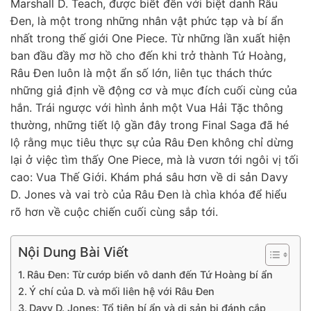
Marshall D. Teach, được biết đến với biệt danh Râu
Đen, là một trong những nhân vật phức tạp và bí ẩn
nhất trong thế giới One Piece. Từ những lần xuất hiện
ban đầu đầy mơ hồ cho đến khi trở thành Tứ Hoàng,
Râu Đen luôn là một ẩn số lớn, liên tục thách thức
những giả định về động cơ và mục đích cuối cùng của
hắn. Trái ngược với hình ảnh một Vua Hải Tặc thông
thường, những tiết lộ gần đây trong Final Saga đã hé
lộ rằng mục tiêu thực sự của Râu Đen không chỉ dừng
lại ở việc tìm thấy One Piece, mà là vươn tới ngôi vị tối
cao: Vua Thế Giới. Khám phá sâu hơn về di sản Davy
D. Jones và vai trò của Râu Đen là chìa khóa để hiểu
rõ hơn về cuộc chiến cuối cùng sắp tới.
Nội Dung Bài Viết
Râu Đen: Từ cướp biển vô danh đến Tứ Hoàng bí ẩn
Ý chí của D. và mối liên hệ với Râu Đen
Davy D. Jones: Tổ tiên bí ẩn và di sản bị đánh cắp