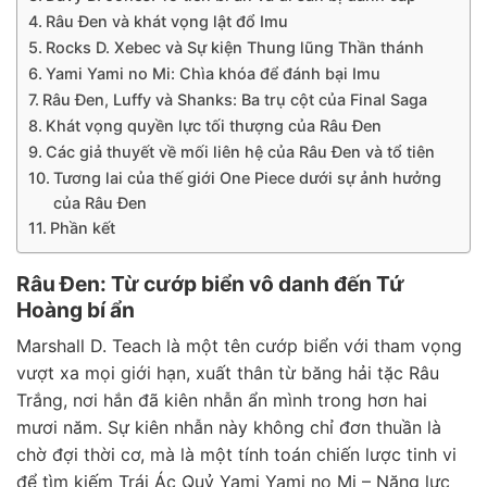
Râu Đen và khát vọng lật đổ Imu
Rocks D. Xebec và Sự kiện Thung lũng Thần thánh
Yami Yami no Mi: Chìa khóa để đánh bại Imu
Râu Đen, Luffy và Shanks: Ba trụ cột của Final Saga
Khát vọng quyền lực tối thượng của Râu Đen
Các giả thuyết về mối liên hệ của Râu Đen và tổ tiên
Tương lai của thế giới One Piece dưới sự ảnh hưởng
của Râu Đen
Phần kết
Râu Đen: Từ cướp biển vô danh đến Tứ
Hoàng bí ẩn
Marshall D. Teach là một tên cướp biển với tham vọng
vượt xa mọi giới hạn, xuất thân từ băng hải tặc Râu
Trắng, nơi hắn đã kiên nhẫn ẩn mình trong hơn hai
mươi năm. Sự kiên nhẫn này không chỉ đơn thuần là
chờ đợi thời cơ, mà là một tính toán chiến lược tinh vi
để tìm kiếm Trái Ác Quỷ Yami Yami no Mi – Năng lực