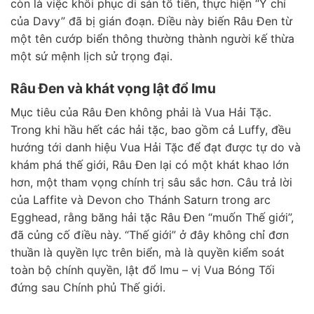
còn là việc khôi phục di sản tổ tiên, thực hiện “Ý chí
của Davy” đã bị gián đoạn. Điều này biến Râu Đen từ
một tên cướp biển thông thường thành người kế thừa
một sứ mệnh lịch sử trọng đại.
Râu Đen và khát vọng lật đổ Imu
Mục tiêu của Râu Đen không phải là Vua Hải Tặc.
Trong khi hầu hết các hải tặc, bao gồm cả Luffy, đều
hướng tới danh hiệu Vua Hải Tặc để đạt được tự do và
khám phá thế giới, Râu Đen lại có một khát khao lớn
hơn, một tham vọng chính trị sâu sắc hơn. Câu trả lời
của Laffite và Devon cho Thánh Saturn trong arc
Egghead, rằng băng hải tặc Râu Đen “muốn Thế giới”,
đã củng cố điều này. “Thế giới” ở đây không chỉ đơn
thuần là quyền lực trên biển, mà là quyền kiểm soát
toàn bộ chính quyền, lật đổ Imu – vị Vua Bóng Tối
đứng sau Chính phủ Thế giới.