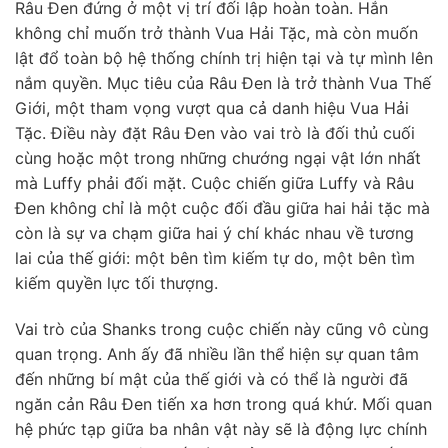
Râu Đen đứng ở một vị trí đối lập hoàn toàn. Hắn
không chỉ muốn trở thành Vua Hải Tặc, mà còn muốn
lật đổ toàn bộ hệ thống chính trị hiện tại và tự mình lên
nắm quyền. Mục tiêu của Râu Đen là trở thành Vua Thế
Giới, một tham vọng vượt qua cả danh hiệu Vua Hải
Tặc. Điều này đặt Râu Đen vào vai trò là đối thủ cuối
cùng hoặc một trong những chướng ngại vật lớn nhất
mà Luffy phải đối mặt. Cuộc chiến giữa Luffy và Râu
Đen không chỉ là một cuộc đối đầu giữa hai hải tặc mà
còn là sự va chạm giữa hai ý chí khác nhau về tương
lai của thế giới: một bên tìm kiếm tự do, một bên tìm
kiếm quyền lực tối thượng.
Vai trò của Shanks trong cuộc chiến này cũng vô cùng
quan trọng. Anh ấy đã nhiều lần thể hiện sự quan tâm
đến những bí mật của thế giới và có thể là người đã
ngăn cản Râu Đen tiến xa hơn trong quá khứ. Mối quan
hệ phức tạp giữa ba nhân vật này sẽ là động lực chính