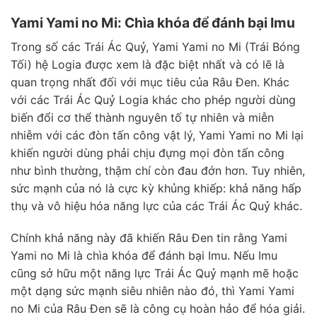
Yami Yami no Mi: Chìa khóa để đánh bại Imu
Trong số các Trái Ác Quỷ, Yami Yami no Mi (Trái Bóng
Tối) hệ Logia được xem là đặc biệt nhất và có lẽ là
quan trọng nhất đối với mục tiêu của Râu Đen. Khác
với các Trái Ác Quỷ Logia khác cho phép người dùng
biến đổi cơ thể thành nguyên tố tự nhiên và miễn
nhiễm với các đòn tấn công vật lý, Yami Yami no Mi lại
khiến người dùng phải chịu đựng mọi đòn tấn công
như bình thường, thậm chí còn đau đớn hơn. Tuy nhiên,
sức mạnh của nó là cực kỳ khủng khiếp: khả năng hấp
thụ và vô hiệu hóa năng lực của các Trái Ác Quỷ khác.
Chính khả năng này đã khiến Râu Đen tin rằng Yami
Yami no Mi là chìa khóa để đánh bại Imu. Nếu Imu
cũng sở hữu một năng lực Trái Ác Quỷ mạnh mẽ hoặc
một dạng sức mạnh siêu nhiên nào đó, thì Yami Yami
no Mi của Râu Đen sẽ là công cụ hoàn hảo để hóa giải.