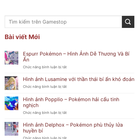
Bài viết Mới
Espurr Pokémon – Hình Ảnh Dễ Thương Và Bí
Ẩn
ở
Chức năng bình luận bị tắt
Espurr
Pokémon
Hình ảnh Lusamine với thần thái bí ẩn khó đoán
–
ở
Chức năng bình luận bị tắt
Hình
Hình
Ảnh
ảnh
Hình ảnh Popplio – Pokémon hải cẩu tinh
Dễ
Lusamine
Thương
nghịch
với
Và
ở
Chức năng bình luận bị tắt
thần
Bí
Hình
thái
Ẩn
ảnh
bí
Hình ảnh Delphox – Pokémon phù thủy lửa
Popplio
ẩn
huyền bí
–
khó
ở
Chức năng bình luận bị tắt
Pokémon