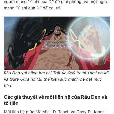
người mang “Ý chí của D.” để giải phóng, và một người
mang “Ý chí của D.” để cai trị.
Râu Đen với năng lực hai Trái Ác Quỷ Yami Yami no Mi
và Gura Gura no Mi, thể hiện sức mạnh để đạt mục
tiêu.
Các giả thuyết về mối liên hệ của Râu Đen và
tổ tiên
Mối liên hệ giữa Marshall D. Teach và Davy D. Jones