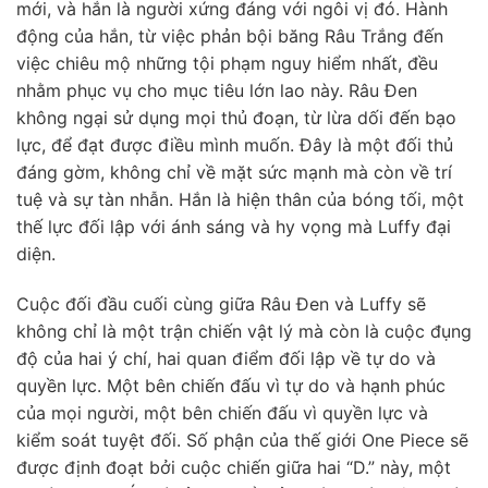
mới, và hắn là người xứng đáng với ngôi vị đó. Hành
động của hắn, từ việc phản bội băng Râu Trắng đến
việc chiêu mộ những tội phạm nguy hiểm nhất, đều
nhằm phục vụ cho mục tiêu lớn lao này. Râu Đen
không ngại sử dụng mọi thủ đoạn, từ lừa dối đến bạo
lực, để đạt được điều mình muốn. Đây là một đối thủ
đáng gờm, không chỉ về mặt sức mạnh mà còn về trí
tuệ và sự tàn nhẫn. Hắn là hiện thân của bóng tối, một
thế lực đối lập với ánh sáng và hy vọng mà Luffy đại
diện.
Cuộc đối đầu cuối cùng giữa Râu Đen và Luffy sẽ
không chỉ là một trận chiến vật lý mà còn là cuộc đụng
độ của hai ý chí, hai quan điểm đối lập về tự do và
quyền lực. Một bên chiến đấu vì tự do và hạnh phúc
của mọi người, một bên chiến đấu vì quyền lực và
kiểm soát tuyệt đối. Số phận của thế giới One Piece sẽ
được định đoạt bởi cuộc chiến giữa hai “D.” này, một