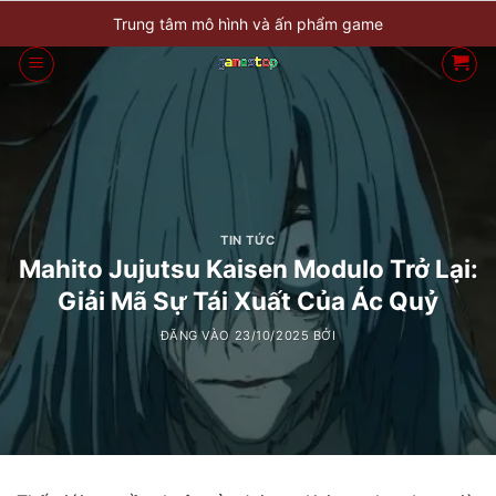
Bỏ
Trung tâm mô hình và ấn phẩm game
qua
nội
dung
TIN TỨC
Mahito Jujutsu Kaisen Modulo Trở Lại:
Giải Mã Sự Tái Xuất Của Ác Quỷ
ĐĂNG VÀO
23/10/2025
BỞI