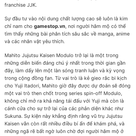
franchise JJK.
Sự đầu tư vào nội dung chất lượng cao sẽ luôn là kim
chỉ nam cho
gamestop.vn
, nơi người hâm mộ có thể
tìm thấy những bài phân tích sâu sắc về manga, anime
và các nhân vật yêu thích.
Mahito Jujutsu Kaisen Modulo trở lại là một trong
những diễn biến đáng chú ý nhất trong thời gian gần
đây, làm dấy lên một làn sóng tranh luận và kỳ vọng
trong cộng đồng fan. Từ vai trò là kẻ gieo rắc bi kịch
cho Yuji Itadori, Mahito giờ đây được dự đoán sẽ đóng
một vai trò then chốt trong series spin-off Modulo,
không chỉ mở ra khả năng tái đấu với Yuji mà còn là
cánh cửa cho sự trở lại của các phản diện khác như
Sukuna. Sự kiện này khẳng định rằng vũ trụ Jujutsu
Kaisen vẫn còn rất nhiều điều bí ẩn để khám phá, và
những ngã rẽ bất ngờ luôn chờ đợi người hâm mộ ở