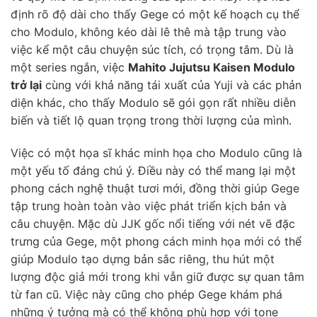
định rõ độ dài cho thấy Gege có một kế hoạch cụ thể
cho Modulo, không kéo dài lê thê mà tập trung vào
việc kể một câu chuyện súc tích, có trọng tâm. Dù là
một series ngắn, việc
Mahito Jujutsu Kaisen Modulo
trở lại
cùng với khả năng tái xuất của Yuji và các phản
diện khác, cho thấy Modulo sẽ gói gọn rất nhiều diễn
biến và tiết lộ quan trọng trong thời lượng của mình.
Việc có một họa sĩ khác minh họa cho Modulo cũng là
một yếu tố đáng chú ý. Điều này có thể mang lại một
phong cách nghệ thuật tươi mới, đồng thời giúp Gege
tập trung hoàn toàn vào việc phát triển kịch bản và
câu chuyện. Mặc dù JJK gốc nổi tiếng với nét vẽ đặc
trưng của Gege, một phong cách minh họa mới có thể
giúp Modulo tạo dựng bản sắc riêng, thu hút một
lượng độc giả mới trong khi vẫn giữ được sự quan tâm
từ fan cũ. Việc này cũng cho phép Gege khám phá
những ý tưởng mà có thể không phù hợp với tone