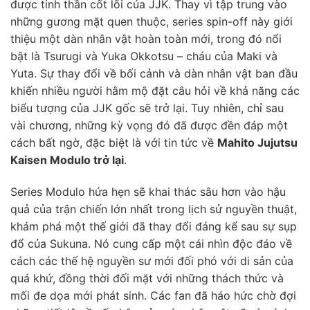
được tinh thần cốt lõi của JJK. Thay vì tập trung vào
những gương mặt quen thuộc, series spin-off này giới
thiệu một dàn nhân vật hoàn toàn mới, trong đó nổi
bật là Tsurugi và Yuka Okkotsu – cháu của Maki và
Yuta. Sự thay đổi về bối cảnh và dàn nhân vật ban đầu
khiến nhiều người hâm mộ đặt câu hỏi về khả năng các
biểu tượng của JJK gốc sẽ trở lại. Tuy nhiên, chỉ sau
vài chương, những kỳ vọng đó đã được đền đáp một
cách bất ngờ, đặc biệt là với tin tức về
Mahito Jujutsu
Kaisen Modulo trở lại
.
Series Modulo hứa hẹn sẽ khai thác sâu hơn vào hậu
quả của trận chiến lớn nhất trong lịch sử nguyền thuật,
khám phá một thế giới đã thay đổi đáng kể sau sự sụp
đổ của Sukuna. Nó cung cấp một cái nhìn độc đáo về
cách các thế hệ nguyền sư mới đối phó với di sản của
quá khứ, đồng thời đối mặt với những thách thức và
mối đe dọa mới phát sinh. Các fan đã háo hức chờ đợi