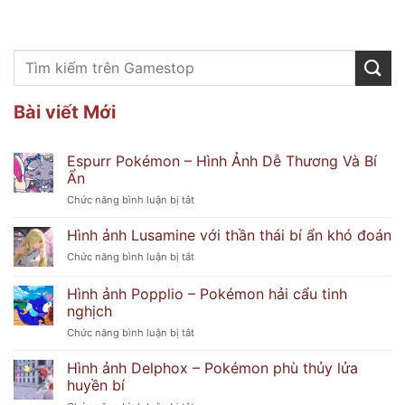
Bài viết Mới
Espurr Pokémon – Hình Ảnh Dễ Thương Và Bí
Ẩn
ở
Chức năng bình luận bị tắt
Espurr
Pokémon
Hình ảnh Lusamine với thần thái bí ẩn khó đoán
–
ở
Chức năng bình luận bị tắt
Hình
Hình
Ảnh
ảnh
Hình ảnh Popplio – Pokémon hải cẩu tinh
Dễ
Lusamine
Thương
nghịch
với
Và
ở
Chức năng bình luận bị tắt
thần
Bí
Hình
thái
Ẩn
ảnh
bí
Hình ảnh Delphox – Pokémon phù thủy lửa
Popplio
ẩn
huyền bí
–
khó