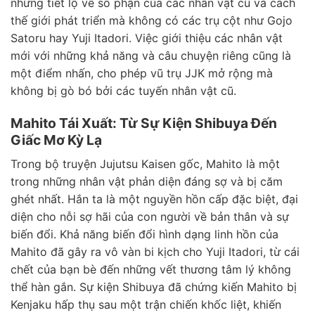
những tiết lộ về số phận của các nhân vật cũ và cách
thế giới phát triển mà không có các trụ cột như Gojo
Satoru hay Yuji Itadori. Việc giới thiệu các nhân vật
mới với những khả năng và câu chuyện riêng cũng là
một điểm nhấn, cho phép vũ trụ JJK mở rộng mà
không bị gò bó bởi các tuyến nhân vật cũ.
Mahito Tái Xuất: Từ Sự Kiện Shibuya Đến
Giấc Mơ Kỳ Lạ
Trong bộ truyện Jujutsu Kaisen gốc, Mahito là một
trong những nhân vật phản diện đáng sợ và bị căm
ghét nhất. Hắn ta là một nguyền hồn cấp đặc biệt, đại
diện cho nỗi sợ hãi của con người về bản thân và sự
biến đổi. Khả năng biến đổi hình dạng linh hồn của
Mahito đã gây ra vô vàn bi kịch cho Yuji Itadori, từ cái
chết của bạn bè đến những vết thương tâm lý không
thể hàn gắn. Sự kiện Shibuya đã chứng kiến Mahito bị
Kenjaku hấp thụ sau một trận chiến khốc liệt, khiến