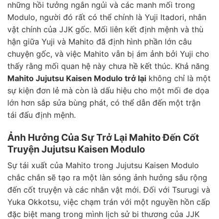
những hồi tưởng ngắn ngủi và các manh mối trong
Modulo, người đó rất có thể chính là Yuji Itadori, nhân
vật chính của JJK gốc. Mối liên kết định mệnh và thù
hận giữa Yuji và Mahito đã định hình phần lớn câu
chuyện gốc, và việc Mahito vẫn bị ám ảnh bởi Yuji cho
thấy rằng mối quan hệ này chưa hề kết thúc. Khả năng
Mahito Jujutsu Kaisen Modulo trở lại
không chỉ là một
sự kiện đơn lẻ mà còn là dấu hiệu cho một mối đe dọa
lớn hơn sắp sửa bùng phát, có thể dẫn đến một trận
tái đấu định mệnh.
Ảnh Hưởng Của Sự Trở Lại Mahito Đến Cốt
Truyện Jujutsu Kaisen Modulo
Sự tái xuất của Mahito trong Jujutsu Kaisen Modulo
chắc chắn sẽ tạo ra một làn sóng ảnh hưởng sâu rộng
đến cốt truyện và các nhân vật mới. Đối với Tsurugi và
Yuka Okkotsu, việc chạm trán với một nguyền hồn cấp
đặc biệt mang trong mình lịch sử bi thương của JJK