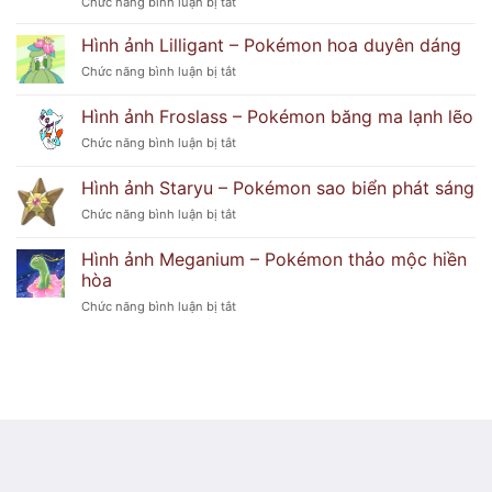
ở
Chức năng bình luận bị tắt
Pokémon
đoán
Hình
hải
ảnh
Hình ảnh Lilligant – Pokémon hoa duyên dáng
cẩu
Delphox
tinh
ở
Chức năng bình luận bị tắt
–
nghịch
Hình
Pokémon
ảnh
Hình ảnh Froslass – Pokémon băng ma lạnh lẽo
phù
Lilligant
thủy
ở
Chức năng bình luận bị tắt
–
lửa
Hình
Pokémon
huyền
ảnh
hoa
Hình ảnh Staryu – Pokémon sao biển phát sáng
bí
Froslass
duyên
ở
Chức năng bình luận bị tắt
–
dáng
Hình
Pokémon
ảnh
băng
Hình ảnh Meganium – Pokémon thảo mộc hiền
Staryu
ma
hòa
–
lạnh
ở
Chức năng bình luận bị tắt
Pokémon
lẽo
Hình
sao
ảnh
biển
Meganium
phát
–
sáng
Pokémon
thảo
mộc
hiền
hòa