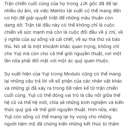
Trận chiến cuối cùng của họ trong JJK gốc đã để lại
nhiều dư âm, và việc Mahito tái xuất có thể mang đến
cơ hội để giải quyết triệt để những mâu thuẫn còn
dang dở. Trận tái đấu này có thể không chỉ là cuộc
chiến về sức mạnh mà còn là cuộc đối đầu về ý chí, về
ý nghĩa của sự sống và cái chết, về sự tha thứ và báo
thù. Nó sẽ là một khoảnh khắc quan trọng, không chỉ
cho Yuji mà còn cho cả thế giới nguyền thuật, nơi một
lần nữa phải đối mặt với một ác quỷ quen thuộc.
Sự xuất hiện của Yuji trong Modulo cũng có thể mang
lại những câu trả lời về số phận của các nhân vật khác
và những gì đã xảy ra trong 68 năm kể từ trận chiến
cuối cùng. Yuji có thể đóng vai trò là cầu nối giữa thế
hệ cũ và thế hệ mới, chia sẻ những kinh nghiệm và kiến
thức quý giá về thế giới nguyền thuật. Hơn nữa, việc
Yuji còn sống có thể mang lại hy vọng cho những
người hâm mộ đã chứng kiến những kết thúc bi thảm