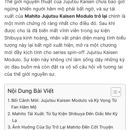
Thế giới nguyền thuật của Jujutsu Kaisen chưa bao giờ
ngừng khiến người hâm mộ phải bất ngờ, và sự tái
xuất của
Mahito Jujutsu Kaisen Modulo trở lại
chính là
một minh chứng rõ ràng nhất cho điều đó. Sau khi
được cho là đã biến mất vĩnh viễn trong sự kiện
Shibuya kinh hoàng, nhân vật phản diện mang tính biểu
tượng này lại bất ngờ xuất hiện, mở ra một chương
mới đầy kịch tính cho series spin-off Jujutsu Kaisen
Modulo. Sự kiện này không chỉ làm sống dậy những ký
ức đau buồn mà còn đặt ra vô số câu hỏi về tương lai
của thế giới nguyền sư.
Nội Dung Bài Viết
Bối Cảnh Mới: Jujutsu Kaisen Modulo và Kỳ Vọng Từ
Fan Hâm Mộ
Mahito Tái Xuất: Từ Sự Kiện Shibuya Đến Giấc Mơ Kỳ
Lạ
Ảnh Hưởng Của Sự Trở Lại Mahito Đến Cốt Truyện