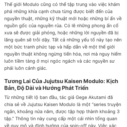
Thế giới Modulo cũng có thể tập trung vào việc khám
phá những khía cạnh chưa từng được biết đến của
nguyền thuật, những kỹ thuật mới hoặc những bí ẩn về
nguồn gốc của nguyền rủa. Có lẽ những phong ấn cổ
xưa sẽ được giải phóng, hoặc những lời nguyền đã bị
lãng quên sẽ trỗi dậy. Tất cả những yếu tố này tạo nên
một bức tranh phức tạp và hấp dẫn về một thế giới
nguyền thuật không ngừng tiến hóa, nơi mà nguy hiểm
luôn tiềm tàng ở mọi ngóc ngách và các nguyền sư
phải luôn cảnh giác.
Tương Lai Của Jujutsu Kaisen Modulo: Kịch
Bản, Độ Dài và Hướng Phát Triển
Từ những tiết lộ ban đầu, tác giả Gege Akutami đã
chia sẻ về Jujutsu Kaisen Modulo là một “series truyện
ngắn, khoảng nửa năm, được tập hợp thành khoảng 3
tập.” Thông tin này cung cấp một cái nhìn tổng quan
về quy mô và định hướng của spin-off này. Việc xác