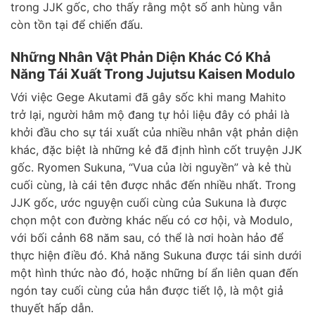
trong JJK gốc, cho thấy rằng một số anh hùng vẫn
còn tồn tại để chiến đấu.
Những Nhân Vật Phản Diện Khác Có Khả
Năng Tái Xuất Trong Jujutsu Kaisen Modulo
Với việc Gege Akutami đã gây sốc khi mang Mahito
trở lại, người hâm mộ đang tự hỏi liệu đây có phải là
khởi đầu cho sự tái xuất của nhiều nhân vật phản diện
khác, đặc biệt là những kẻ đã định hình cốt truyện JJK
gốc. Ryomen Sukuna, “Vua của lời nguyền” và kẻ thù
cuối cùng, là cái tên được nhắc đến nhiều nhất. Trong
JJK gốc, ước nguyện cuối cùng của Sukuna là được
chọn một con đường khác nếu có cơ hội, và Modulo,
với bối cảnh 68 năm sau, có thể là nơi hoàn hảo để
thực hiện điều đó. Khả năng Sukuna được tái sinh dưới
một hình thức nào đó, hoặc những bí ẩn liên quan đến
ngón tay cuối cùng của hắn được tiết lộ, là một giả
thuyết hấp dẫn.