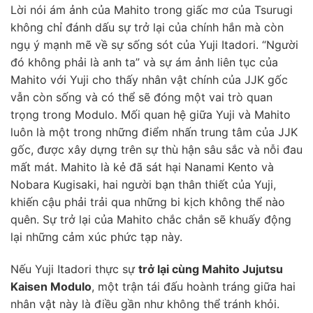
Lời nói ám ảnh của Mahito trong giấc mơ của Tsurugi
không chỉ đánh dấu sự trở lại của chính hắn mà còn
ngụ ý mạnh mẽ về sự sống sót của Yuji Itadori. “Người
đó không phải là anh ta” và sự ám ảnh liên tục của
Mahito với Yuji cho thấy nhân vật chính của JJK gốc
vẫn còn sống và có thể sẽ đóng một vai trò quan
trọng trong Modulo. Mối quan hệ giữa Yuji và Mahito
luôn là một trong những điểm nhấn trung tâm của JJK
gốc, được xây dựng trên sự thù hận sâu sắc và nỗi đau
mất mát. Mahito là kẻ đã sát hại Nanami Kento và
Nobara Kugisaki, hai người bạn thân thiết của Yuji,
khiến cậu phải trải qua những bi kịch không thể nào
quên. Sự trở lại của Mahito chắc chắn sẽ khuấy động
lại những cảm xúc phức tạp này.
Nếu Yuji Itadori thực sự
trở lại cùng Mahito Jujutsu
Kaisen Modulo
, một trận tái đấu hoành tráng giữa hai
nhân vật này là điều gần như không thể tránh khỏi.