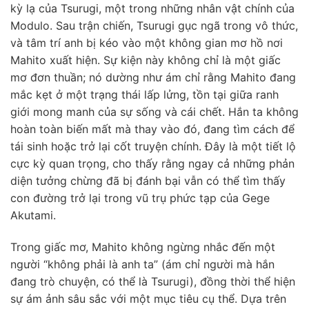
kỳ lạ của Tsurugi, một trong những nhân vật chính của
Modulo. Sau trận chiến, Tsurugi gục ngã trong vô thức,
và tâm trí anh bị kéo vào một không gian mơ hồ nơi
Mahito xuất hiện. Sự kiện này không chỉ là một giấc
mơ đơn thuần; nó dường như ám chỉ rằng Mahito đang
mắc kẹt ở một trạng thái lấp lửng, tồn tại giữa ranh
giới mong manh của sự sống và cái chết. Hắn ta không
hoàn toàn biến mất mà thay vào đó, đang tìm cách để
tái sinh hoặc trở lại cốt truyện chính. Đây là một tiết lộ
cực kỳ quan trọng, cho thấy rằng ngay cả những phản
diện tưởng chừng đã bị đánh bại vẫn có thể tìm thấy
con đường trở lại trong vũ trụ phức tạp của Gege
Akutami.
Trong giấc mơ, Mahito không ngừng nhắc đến một
người “không phải là anh ta” (ám chỉ người mà hắn
đang trò chuyện, có thể là Tsurugi), đồng thời thể hiện
sự ám ảnh sâu sắc với một mục tiêu cụ thể. Dựa trên