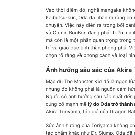
Vào thời điểm đó, nghề mangaka không
Kaibutsu-kun, Oda đã nhận ra rằng có
chuyện. Việc này diễn ra trong bối c
và Comic BonBon đang phát triển mạnh 
mà còn là một phần quan trọng trong t
trí và giáo dục tinh thần phong phú. V
chọn rõ ràng về phong cách và loại hìn
Ảnh hưởng sâu sắc của Akira 
Mặc dù The Monster Kid đã là ngọn lử
nhưng đó không phải là nguồn cảm hứn
Người có ảnh hưởng sâu sắc nhất đến p
củng cố mạnh mẽ
lý do Oda trở thàn
Akira Toriyama, tác giả của Dragon Bal
Sức ảnh hưởng của Toriyama không chỉ
tác phẩm khác như Dr. Slump. Oda đã n