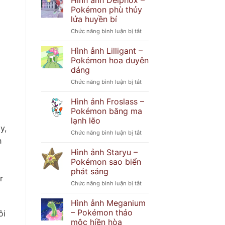
Hình ảnh Delphox –
Popplio
khó
Pokémon phù thủy
–
đoán
lửa huyền bí
Pokémon
ở
Chức năng bình luận bị tắt
hải
Hình
cẩu
ảnh
tinh
Hình ảnh Lilligant –
Delphox
nghịch
Pokémon hoa duyên
–
dáng
Pokémon
ở
Chức năng bình luận bị tắt
phù
Hình
thủy
ảnh
lửa
Hình ảnh Froslass –
Lilligant
huyền
Pokémon băng ma
–
bí
lạnh lẽo
Pokémon
y,
ở
Chức năng bình luận bị tắt
hoa
h
Hình
duyên
ảnh
dáng
Hình ảnh Staryu –
Froslass
Pokémon sao biển
–
phát sáng
Pokémon
r
ở
Chức năng bình luận bị tắt
băng
Hình
ma
ảnh
lạnh
Hình ảnh Meganium
Staryu
lẽo
– Pokémon thảo
ôi
–
mộc hiền hòa