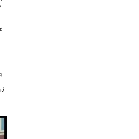
ọa
à
g
uổi