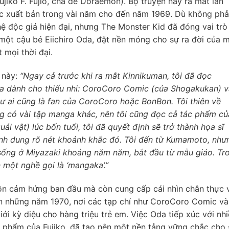
 Fujiko F. Fujio, cha đẻ Doraemon). Bộ truyện này ra mắt lần
ợc xuất bản trong vài năm cho đến năm 1969. Dù không phả
hệ độc giả hiện đại, nhưng The Monster Kid đã đóng vai trò 
 một cậu bé Eiichiro Oda, đặt nền móng cho sự ra đời của 
 mọi thời đại.
c này:
“Ngay cả trước khi ra mắt Kinnikuman, tôi đã đọc
ga dành cho thiếu nhi: CoroCoro Comic (của Shogakukan) v
 ai cũng là fan của CoroCoro hoặc BonBon. Tôi thiên về
ng có vài tập manga khác, nên tôi cũng đọc cả tác phẩm củ
uái vật) lúc bốn tuổi, tôi đã quyết định sẽ trở thành họa sĩ
ình dung rõ nét khoảnh khắc đó. Tôi đến từ Kumamoto, như
sống ở Miyazaki khoảng năm năm, bắt đầu từ mẫu giáo. Tr
 một nghề gọi là ‘mangaka’.”
uồn cảm hứng ban đầu mà còn cung cấp cái nhìn chân thực 
ản những năm 1970, nơi các tạp chí như CoroCoro Comic và
i kỳ diệu cho hàng triệu trẻ em. Việc Oda tiếp xúc với nh
 phẩm của Fujiko, đã tạo nên một nền tảng vững chắc cho 