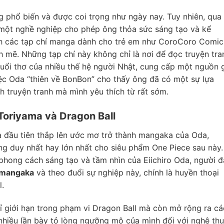
 phổ biến và được coi trọng như ngày nay. Tuy nhiên, qua
 một nghề nghiệp cho phép ông thỏa sức sáng tạo và kể
ảnh các tạp chí manga dành cho trẻ em như CoroCoro Comic
mẽ. Những tạp chí này không chỉ là nơi để đọc truyện tra
uổi thơ của nhiều thế hệ người Nhật, cung cấp một nguồn g
iệc Oda “thiên về BonBon” cho thấy ông đã có một sự lựa
h truyện tranh mà mình yêu thích từ rất sớm.
Toriyama và Dragon Ball
a đầu tiên thắp lên ước mơ trở thành mangaka của Oda,
g duy nhất hay lớn nhất cho siêu phẩm One Piece sau này.
hong cách sáng tạo và tầm nhìn của Eiichiro Oda, người đ
h mangaka
và theo đuổi sự nghiệp này, chính là huyền thoại
l.
 giới hạn trong phạm vi Dragon Ball mà còn mở rộng ra cá
hiều lần bày tỏ lòng ngưỡng mộ của mình đối với nghệ thu