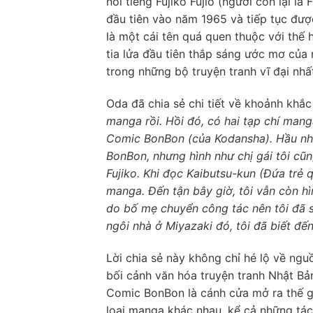
nổi tiếng Fujiko Fujio (người còn lại là
đầu tiên vào năm 1965 và tiếp tục đư
là một cái tên quá quen thuộc với thế 
tia lửa đầu tiên thắp sáng ước mơ của
trong những bộ truyện tranh vĩ đại nhất
Oda đã chia sẻ chi tiết về khoảnh khắ
manga rồi. Hồi đó, có hai tạp chí man
Comic BonBon (của Kodansha). Hầu như
BonBon, nhưng hình như chị gái tôi cũ
Fujiko. Khi đọc Kaibutsu-kun (Đứa trẻ q
manga. Đến tận bây giờ, tôi vẫn còn h
do bố mẹ chuyển công tác nên tôi đã 
ngôi nhà ở Miyazaki đó, tôi đã biết đến
Lời chia sẻ này không chỉ hé lộ về ng
bối cảnh văn hóa truyện tranh Nhật B
Comic BonBon là cánh cửa mở ra thế giớ
loại manga khác nhau, kể cả những tác