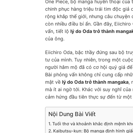
One Piece, bộ manga huyền thoại của tá
chinh phục hàng triệu trái tim độc giả
rộng khắp thế giới, nhưng câu chuyện 
còn nhiều điều bí ẩn. Gần đây, Eiichi
vấn, tiết lộ
lý do Oda trở thành manga
của ông.
Eiichiro Oda, bậc thầy đứng sau bộ tru
tư của mình. Tuy nhiên, trong một cu
người hâm mộ đã có cơ hội quý giá để
Bài phỏng vấn không chỉ cung cấp nhữn
mật về
lý do Oda trở thành mangaka
,
mà ít ai ngờ tới. Khác với suy nghĩ của
cảm hứng đầu tiên thực sự đến từ một 
Nội Dung Bài Viết
Tuổi thơ và khoảnh khắc định mệnh k
Kaibutsu-kun: Bộ manga định hình gi