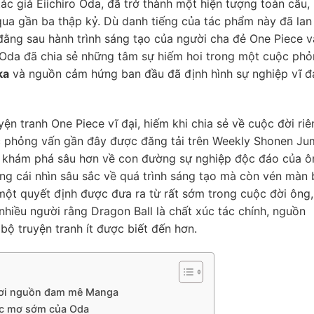
c giả Eiichiro Oda, đã trở thành một hiện tượng toàn cầu,
 qua gần ba thập kỷ. Dù danh tiếng của tác phẩm này đã lan
đằng sau hành trình sáng tạo của người cha đẻ One Piece 
ro Oda đã chia sẻ những tâm sự hiếm hoi trong một cuộc ph
ka
và nguồn cảm hứng ban đầu đã định hình sự nghiệp vĩ đ
yện tranh One Piece vĩ đại, hiếm khi chia sẻ về cuộc đời riê
ộc phỏng vấn gần đây được đăng tải trên Weekly Shonen Ju
 khám phá sâu hơn về con đường sự nghiệp độc đáo của ô
g cái nhìn sâu sắc về quá trình sáng tạo mà còn vén màn 
 một quyết định được đưa ra từ rất sớm trong cuộc đời ông,
 nhiều người rằng Dragon Ball là chất xúc tác chính, nguồn
bộ truyện tranh ít được biết đến hơn.
hơi nguồn đam mê Manga
ấc mơ sớm của Oda