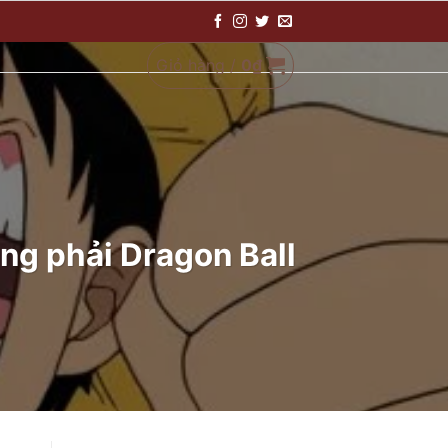
Giỏ hàng /
0
₫
ông phải Dragon Ball