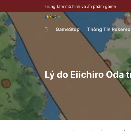
Bỏ
Trung tâm mô hình và ấn phẩm game
qua
T
nội
ki
dung
GameStop
Thông Tin Pokemo
Lý do Eiichiro Oda 