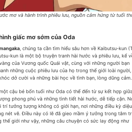
 ước mơ và hành trình phiêu lưu, nguồn cảm hứng từ tuổi th
 hình giấc mơ sớm của Oda
h mangaka
, chúng ta cần tìm hiểu sâu hơn về Kaibutsu-kun (
tsu-kun là một bộ truyện tranh hài hước và phiêu lưu, kể v
 vàng của Vương quốc Quái vật, cùng với những người bạn
anh những cuộc phiêu lưu của họ trong thế giới loài người,
hóc dở cười và những bài học về tình bạn, lòng dũng cảm.
một cậu bé bốn tuổi như Oda có thể đến từ sự kết hợp giữ
ượng phong phú và những tình tiết hài hước, dễ tiếp cận. N
 trí tưởng tượng không có giới hạn, nơi những điều kỳ diệu
ng nét vẽ. Điều này có lẽ đã gieo mầm ý tưởng trong tâm tr
 thế giới như vậy, những câu chuyện có sức lay động như