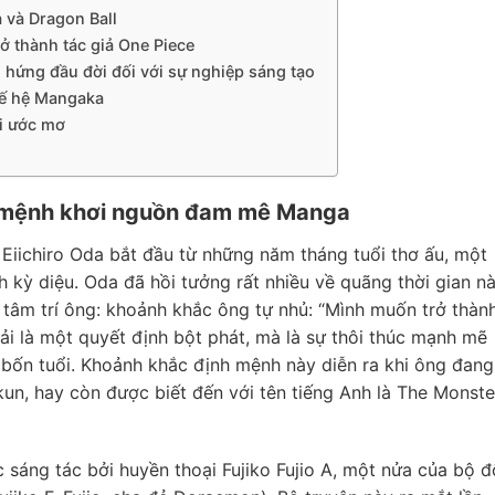
 và Dragon Ball
ở thành tác giả One Piece
hứng đầu đời đối với sự nghiệp sáng tạo
thế hệ Mangaka
ổi ước mơ
h mệnh khơi nguồn đam mê Manga
Eiichiro Oda bắt đầu từ những năm tháng tuổi thơ ấu, một
h kỳ diệu. Oda đã hồi tưởng rất nhiều về quãng thời gian nà
 tâm trí ông: khoảnh khắc ông tự nhủ: “Mình muốn trở thàn
ải là một quyết định bột phát, mà là sự thôi thúc mạnh mẽ
 bốn tuổi. Khoảnh khắc định mệnh này diễn ra khi ông đang
kun, hay còn được biết đến với tên tiếng Anh là The Monste
sáng tác bởi huyền thoại Fujiko Fujio A, một nửa của bộ đ