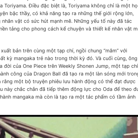
 Toriyama. Điều đặc biệt là, Toriyama không chỉ là một h
yện bậc thầy, có khả năng tạo ra những thế giới rộng lớn,
g nhân vật có sức hút mạnh mẽ. Những yếu tố này đã tác
nền tảng cho phong cách kể chuyện và thiết kế nhân vật m
uất bản trên cùng một tạp chí, ngồi chung “mâm” với
bất kỳ mangaka trẻ nào trong thời kỳ đó. Và cuối cùng, ông
ra đời của One Piece trên Weekly Shonen Jump, một tạp chí
Thành công của Dragon Ball đã tạo ra một làn sóng mới tron
rằng một bộ truyện phiêu lưu hành động có thể đạt được
ều này chắc chắn đã tiếp thêm động lực cho Oda để theo đ
 thành mangaka mà còn là tạo ra một tác phẩm có tầm ảnh