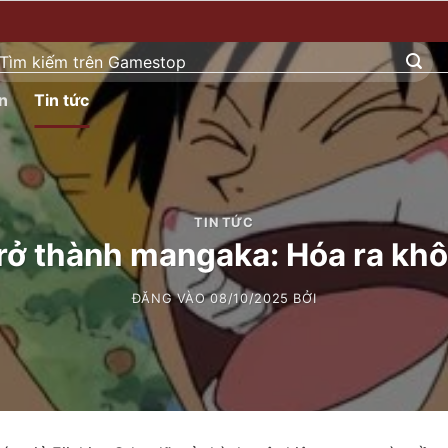
ìm
ếm:
n
Tin tức
TIN TỨC
trở thành mangaka: Hóa ra kh
ĐĂNG VÀO
08/10/2025
BỞI