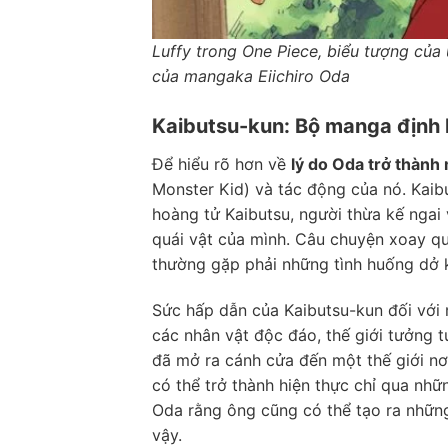
Luffy trong One Piece, biểu tượng của
của mangaka Eiichiro Oda
Kaibutsu-kun: Bộ manga định
Để hiểu rõ hơn về
lý do Oda trở thàn
Monster Kid) và tác động của nó. Kaibu
hoàng tử Kaibutsu, người thừa kế ngai
quái vật của mình. Câu chuyện xoay qu
thường gặp phải những tình huống dở k
Sức hấp dẫn của Kaibutsu-kun đối với 
các nhân vật độc đáo, thế giới tưởng t
đã mở ra cánh cửa đến một thế giới nơi
có thể trở thành hiện thực chỉ qua nhữ
Oda rằng ông cũng có thể tạo ra những
vậy.