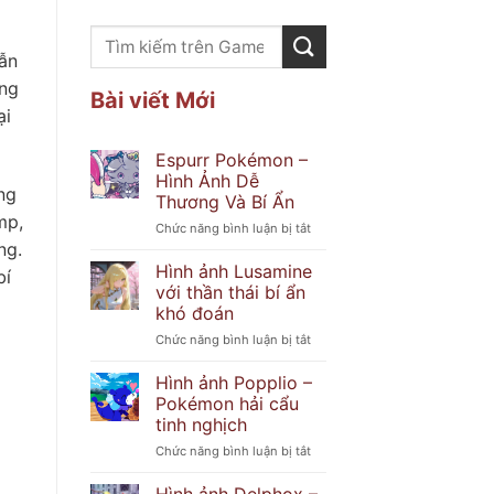
vẫn
ỏng
Bài viết Mới
ại
Espurr Pokémon –
Hình Ảnh Dễ
ng
Thương Và Bí Ẩn
mp,
ở
Chức năng bình luận bị tắt
ng.
Espurr
Pokémon
Hình ảnh Lusamine
bí
–
với thần thái bí ẩn
Hình
khó đoán
Ảnh
ở
Chức năng bình luận bị tắt
Dễ
Hình
Thương
ảnh
Và
Hình ảnh Popplio –
Lusamine
Bí
Pokémon hải cẩu
với
Ẩn
tinh nghịch
thần
ở
Chức năng bình luận bị tắt
thái
Hình
bí
ảnh
ẩn