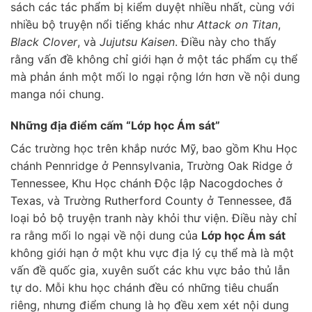
sách các tác phẩm bị kiểm duyệt nhiều nhất, cùng với
nhiều bộ truyện nổi tiếng khác như
Attack on Titan
,
Black Clover
, và
Jujutsu Kaisen
. Điều này cho thấy
rằng vấn đề không chỉ giới hạn ở một tác phẩm cụ thể
mà phản ánh một mối lo ngại rộng lớn hơn về nội dung
manga nói chung.
Những địa điểm cấm “Lớp học Ám sát”
Các trường học trên khắp nước Mỹ, bao gồm Khu Học
chánh Pennridge ở Pennsylvania, Trường Oak Ridge ở
Tennessee, Khu Học chánh Độc lập Nacogdoches ở
Texas, và Trường Rutherford County ở Tennessee, đã
loại bỏ bộ truyện tranh này khỏi thư viện. Điều này chỉ
ra rằng mối lo ngại về nội dung của
Lớp học Ám sát
không giới hạn ở một khu vực địa lý cụ thể mà là một
vấn đề quốc gia, xuyên suốt các khu vực bảo thủ lẫn
tự do. Mỗi khu học chánh đều có những tiêu chuẩn
riêng, nhưng điểm chung là họ đều xem xét nội dung