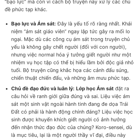
“bạo lực” mà còn vì cách bộ truyện này xử lý các chủ
đề phức tạp khác.
Bạo lực và Ám sát:
Đây là yếu tố rõ ràng nhất. Khái
niệm “ám sát giáo viên” ngay lập tức gây ra mối lo
ngại. Mặc dù các công cụ ám sát trong truyện chủ
yếu là không gây chết người (đối với con người),
nhưng việc normal hóa ý tưởng giết người như một
nhiệm vụ học tập có thể bị hiểu lầm bởi độc giả nhỏ
tuổi. Bộ truyện cũng khắc họa các cảnh đấu súng,
chiến thuật chiến đấu, và những âm mưu phức tạp.
Chủ đề đạo đức và luân lý:
Lớp học Ám sát
đặt ra
câu hỏi về ranh giới giữa đúng và sai. Liệu việc ám
sát một sinh vật ngoài hành tinh đang đe dọa Trái
Đất có phải là hành động chính đáng? Liệu việc học
sinh được khuyến khích giết người có ảnh hưởng
đến nhận thức đạo đức của chúng? Koro-sensei, dù
là mục tiêu, lại là một người thầy vĩ đại, điều này