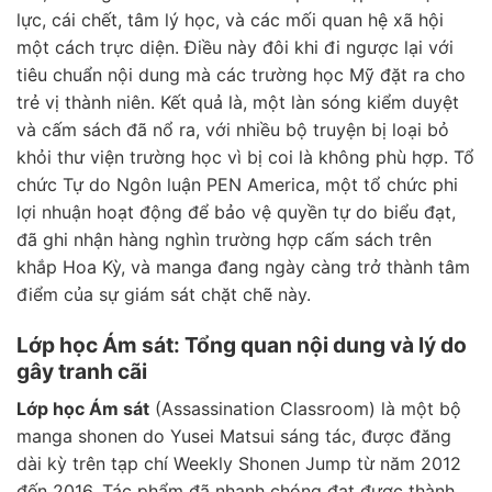
lực, cái chết, tâm lý học, và các mối quan hệ xã hội
một cách trực diện. Điều này đôi khi đi ngược lại với
tiêu chuẩn nội dung mà các trường học Mỹ đặt ra cho
trẻ vị thành niên. Kết quả là, một làn sóng kiểm duyệt
và cấm sách đã nổ ra, với nhiều bộ truyện bị loại bỏ
khỏi thư viện trường học vì bị coi là không phù hợp. Tổ
chức Tự do Ngôn luận PEN America, một tổ chức phi
lợi nhuận hoạt động để bảo vệ quyền tự do biểu đạt,
đã ghi nhận hàng nghìn trường hợp cấm sách trên
khắp Hoa Kỳ, và manga đang ngày càng trở thành tâm
điểm của sự giám sát chặt chẽ này.
Lớp học Ám sát: Tổng quan nội dung và lý do
gây tranh cãi
Lớp học Ám sát
(Assassination Classroom) là một bộ
manga shonen do Yusei Matsui sáng tác, được đăng
dài kỳ trên tạp chí Weekly Shonen Jump từ năm 2012
đến 2016. Tác phẩm đã nhanh chóng đạt được thành