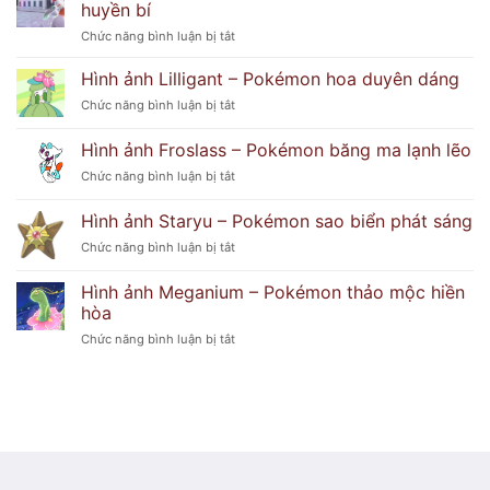
Popplio
ẩn
huyền bí
–
khó
ở
Chức năng bình luận bị tắt
Pokémon
đoán
Hình
hải
ảnh
Hình ảnh Lilligant – Pokémon hoa duyên dáng
cẩu
Delphox
tinh
ở
Chức năng bình luận bị tắt
–
nghịch
Hình
Pokémon
ảnh
Hình ảnh Froslass – Pokémon băng ma lạnh lẽo
phù
Lilligant
thủy
ở
Chức năng bình luận bị tắt
–
lửa
Hình
Pokémon
huyền
ảnh
hoa
Hình ảnh Staryu – Pokémon sao biển phát sáng
bí
Froslass
duyên
ở
Chức năng bình luận bị tắt
–
dáng
Hình
Pokémon
ảnh
băng
Hình ảnh Meganium – Pokémon thảo mộc hiền
Staryu
ma
hòa
–
lạnh
ở
Chức năng bình luận bị tắt
Pokémon
lẽo
Hình
sao
ảnh
biển
Meganium
phát
–
sáng
Pokémon
thảo
mộc
hiền