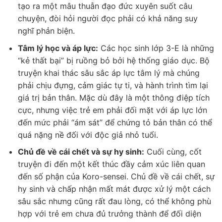
tạo ra một mâu thuẫn đạo đức xuyên suốt câu
chuyện, đòi hỏi người đọc phải có khả năng suy
nghĩ phản biện.
Tâm lý học và áp lực:
Các học sinh lớp 3-E là những
“kẻ thất bại” bị ruồng bỏ bởi hệ thống giáo dục. Bộ
truyện khai thác sâu sắc áp lực tâm lý mà chúng
phải chịu đựng, cảm giác tự ti, và hành trình tìm lại
giá trị bản thân. Mặc dù đây là một thông điệp tích
cực, nhưng việc trẻ em phải đối mặt với áp lực lớn
đến mức phải “ám sát” để chứng tỏ bản thân có thể
quá nặng nề đối với độc giả nhỏ tuổi.
Chủ đề về cái chết và sự hy sinh:
Cuối cùng, cốt
truyện đi đến một kết thúc đầy cảm xúc liên quan
đến số phận của Koro-sensei. Chủ đề về cái chết, sự
hy sinh và chấp nhận mất mát được xử lý một cách
sâu sắc nhưng cũng rất đau lòng, có thể không phù
hợp với trẻ em chưa đủ trưởng thành để đối diện