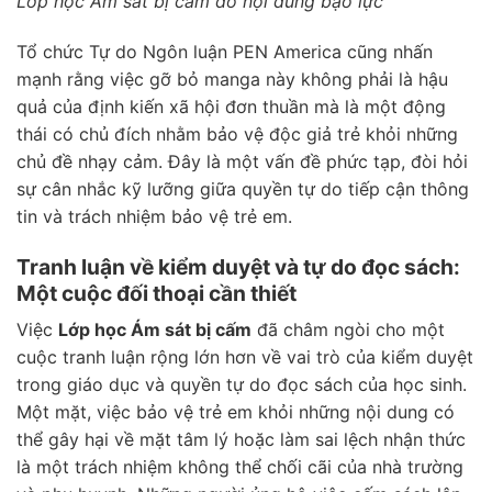
Lớp học Ám sát bị cấm do nội dung bạo lực
Tổ chức Tự do Ngôn luận PEN America cũng nhấn
mạnh rằng việc gỡ bỏ manga này không phải là hậu
quả của định kiến xã hội đơn thuần mà là một động
thái có chủ đích nhằm bảo vệ độc giả trẻ khỏi những
chủ đề nhạy cảm. Đây là một vấn đề phức tạp, đòi hỏi
sự cân nhắc kỹ lưỡng giữa quyền tự do tiếp cận thông
tin và trách nhiệm bảo vệ trẻ em.
Tranh luận về kiểm duyệt và tự do đọc sách:
Một cuộc đối thoại cần thiết
Việc
Lớp học Ám sát bị cấm
đã châm ngòi cho một
cuộc tranh luận rộng lớn hơn về vai trò của kiểm duyệt
trong giáo dục và quyền tự do đọc sách của học sinh.
Một mặt, việc bảo vệ trẻ em khỏi những nội dung có
thể gây hại về mặt tâm lý hoặc làm sai lệch nhận thức
là một trách nhiệm không thể chối cãi của nhà trường