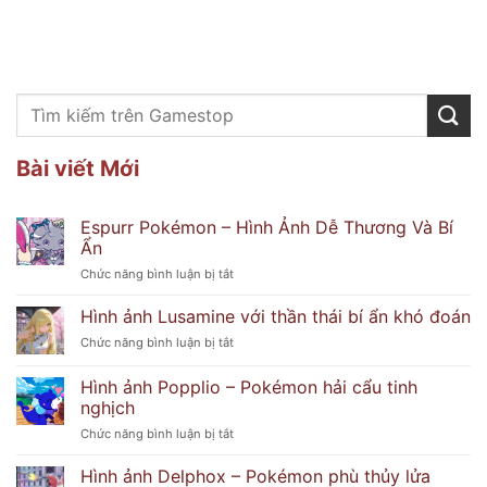
Bài viết Mới
Espurr Pokémon – Hình Ảnh Dễ Thương Và Bí
Ẩn
ở
Chức năng bình luận bị tắt
Espurr
Pokémon
Hình ảnh Lusamine với thần thái bí ẩn khó đoán
–
ở
Chức năng bình luận bị tắt
Hình
Hình
Ảnh
ảnh
Hình ảnh Popplio – Pokémon hải cẩu tinh
Dễ
Lusamine
Thương
nghịch
với
Và
ở
Chức năng bình luận bị tắt
thần
Bí
Hình
thái
Ẩn
ảnh
bí
Hình ảnh Delphox – Pokémon phù thủy lửa