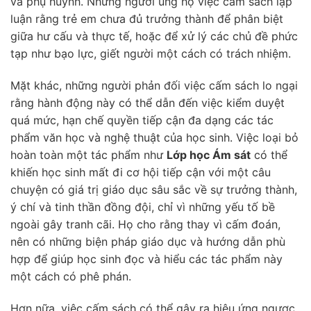
và phụ huynh. Những người ủng hộ việc cấm sách lập
luận rằng trẻ em chưa đủ trưởng thành để phân biệt
giữa hư cấu và thực tế, hoặc để xử lý các chủ đề phức
tạp như bạo lực, giết người một cách có trách nhiệm.
Mặt khác, những người phản đối việc cấm sách lo ngại
rằng hành động này có thể dẫn đến việc kiểm duyệt
quá mức, hạn chế quyền tiếp cận đa dạng các tác
phẩm văn học và nghệ thuật của học sinh. Việc loại bỏ
hoàn toàn một tác phẩm như
Lớp học Ám sát
có thể
khiến học sinh mất đi cơ hội tiếp cận với một câu
chuyện có giá trị giáo dục sâu sắc về sự trưởng thành,
ý chí và tinh thần đồng đội, chỉ vì những yếu tố bề
ngoài gây tranh cãi. Họ cho rằng thay vì cấm đoán,
nên có những biện pháp giáo dục và hướng dẫn phù
hợp để giúp học sinh đọc và hiểu các tác phẩm này
một cách có phê phán.
Hơn nữa, việc cấm sách có thể gây ra hiệu ứng ngược,