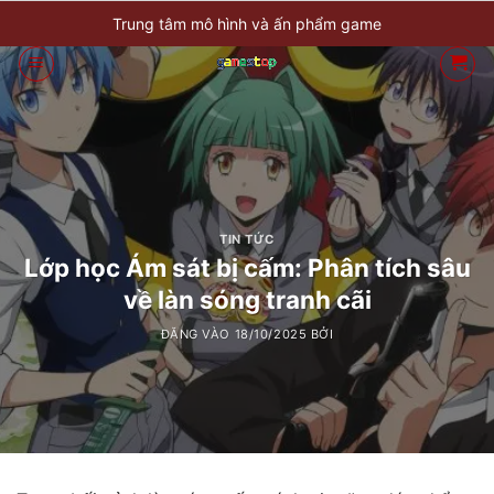
Bỏ
Trung tâm mô hình và ấn phẩm game
qua
nội
dung
TIN TỨC
Lớp học Ám sát bị cấm: Phân tích sâu
về làn sóng tranh cãi
ĐĂNG VÀO
18/10/2025
BỞI