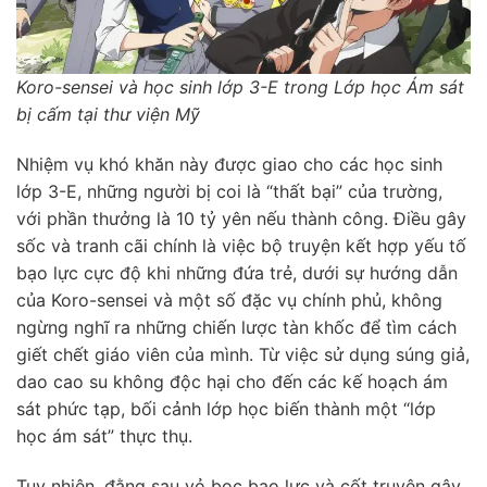
Koro-sensei và học sinh lớp 3-E trong Lớp học Ám sát
bị cấm tại thư viện Mỹ
Nhiệm vụ khó khăn này được giao cho các học sinh
lớp 3-E, những người bị coi là “thất bại” của trường,
với phần thưởng là 10 tỷ yên nếu thành công. Điều gây
sốc và tranh cãi chính là việc bộ truyện kết hợp yếu tố
bạo lực cực độ khi những đứa trẻ, dưới sự hướng dẫn
của Koro-sensei và một số đặc vụ chính phủ, không
ngừng nghĩ ra những chiến lược tàn khốc để tìm cách
giết chết giáo viên của mình. Từ việc sử dụng súng giả,
dao cao su không độc hại cho đến các kế hoạch ám
sát phức tạp, bối cảnh lớp học biến thành một “lớp
học ám sát” thực thụ.
Tuy nhiên, đằng sau vỏ bọc bạo lực và cốt truyện gây