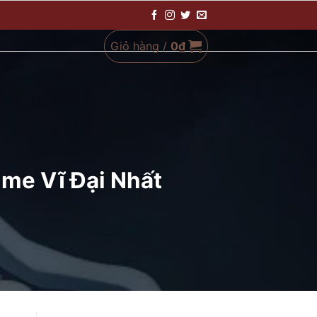
Giỏ hàng /
0
₫
me Vĩ Đại Nhất