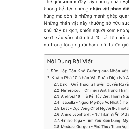
Thế giới
anime
đầy rẫy những nhân vật
không kể đến những
nhân vật phản di
hùng mà còn là những mảnh ghép quan t
Những nhân vật này thường sở hữu sức 
khứ đầy bi kịch, khiến người xem khôn
sẽ đi sâu vào phân tích 10 cái tên nổi
nữ trong lòng người hâm mộ, từ đó giú
Nội Dung Bài Viết
Sức Hấp Dẫn Khó Cưỡng của Nhân Vật
Khám Phá 10 Nhân Vật Phản Diện Nữ A
Daki – Quỷ Thượng Huyền Quyến Rũ và
Neferpitou – Chimera Ant Trung Thàn
Android 18 – Từ Kẻ Hủy Diệt Thành Ngư
Isabella – Người Mẹ Độc Ác Nhất (The
Lust – Dục Vọng Chết Người (Fullmeta
Annie Leonhardt – Nữ Titan Bí Ẩn (Atta
Himiko Toga – Tình Yêu Biến Dạng (M
Medusa Gorgon – Phù Thủy Tham Vọng