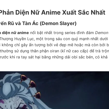
Phản Diện Nữ Anime Xuất Sắc Nhất
ến Rũ và Tàn Ác (Demon Slayer)
n diện nữ anime
nổi bật nhất trong series đình đám
Demon
rí Thượng Huyền Lục, một trong sáu con quỷ mạnh nhất dưới
i không chỉ gây ấn tượng bởi vẻ đẹp mê hoặc mà còn bởi 
thường sử dụng thân phận oiran (kĩ nữ cao cấp) để trà trộ
rước khi ra tay sát hại bằng những dải obi sắc bén, có khả