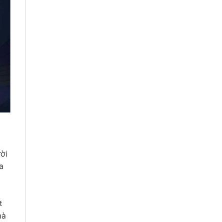
ời
a
t
mà