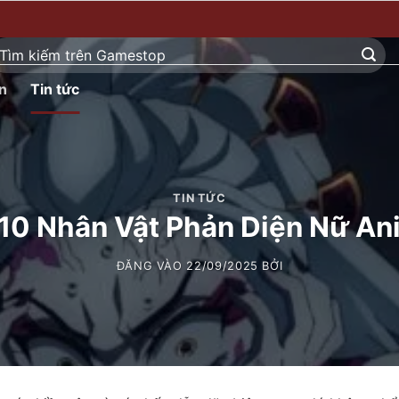
ìm
ếm:
n
Tin tức
TIN TỨC
10 Nhân Vật Phản Diện Nữ Ani
ĐĂNG VÀO
22/09/2025
BỞI