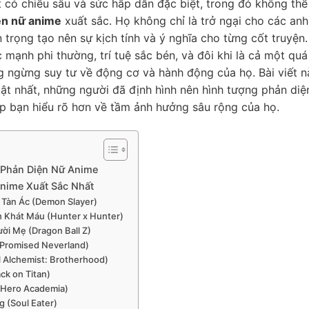
 có chiều sâu và sức hấp dẫn đặc biệt, trong đó không thể
ện nữ anime
xuất sắc. Họ không chỉ là trở ngại cho các anh
rọng tạo nên sự kịch tính và ý nghĩa cho từng cốt truyện.
mạnh phi thường, trí tuệ sắc bén, và đôi khi là cả một quá
g ngừng suy tư về động cơ và hành động của họ. Bài viết n
 bật nhất, những người đã định hình nên hình tượng phản diệ
p bạn hiểu rõ hơn về tầm ảnh hưởng sâu rộng của họ.
 Phản Diện Nữ Anime
nime Xuất Sắc Nhất
 Tàn Ác (Demon Slayer)
h Khát Máu (Hunter x Hunter)
ời Mẹ (Dragon Ball Z)
 Promised Neverland)
l Alchemist: Brotherhood)
ck on Titan)
y Hero Academia)
 (Soul Eater)