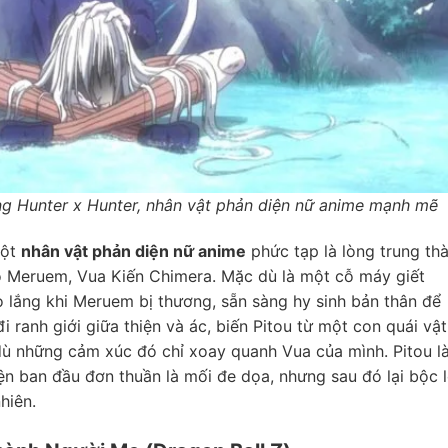
ng Hunter x Hunter, nhân vật phản diện nữ anime mạnh mẽ
một
nhân vật phản diện nữ anime
phức tạp là lòng trung th
ho Meruem, Vua Kiến Chimera. Mặc dù là một cỗ máy giết
 lo lắng khi Meruem bị thương, sẵn sàng hy sinh bản thân để
 ranh giới giữa thiện và ác, biến Pitou từ một con quái vật
 dù những cảm xúc đó chỉ xoay quanh Vua của mình. Pitou là
ện ban đầu đơn thuần là mối đe dọa, nhưng sau đó lại bộc 
hiên.