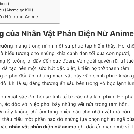
iece)
u (Akame ga Kill!)
ện Nữ trong Anime
 của Nhân Vật Phản Diện Nữ Anime
hường mang trong mình một sự phức tạp hiếm thấy. Họ kh
là biểu tượng cho những khía cạnh đen tối của con người,
 lý tưởng bị đẩy đến cực đoan. Vẻ ngoài quyến rũ, trí tuệ
 đã tạo nên một sức hút đặc biệt, khiến họ trở thành tâm
g ở phe đối lập, những nhân vật này vẫn chinh phục khán g
 đôi khi là sự đáng thương ẩn sâu bên trong vỏ bọc lạnh lùn
ữ xuất sắc đòi hỏi sự tinh tế từ các nhà làm phim. Họ phả
n, ác độc với việc phơi bày những vết nứt trong tâm hồn,
iều này không chỉ làm tăng chiều sâu cho nhân vật mà còn
à thấu hiểu một phần nào đó những lựa chọn nghiệt ngã củ
 các
nhân vật phản diện nữ anime
ghi dấu ấn mạnh mẽ và t