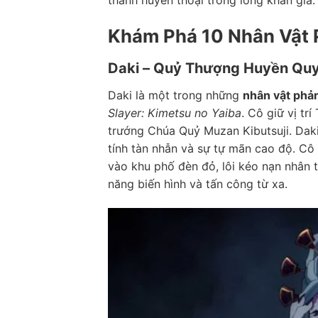
thành huyền thoại trong lòng khán giả.
Khám Phá 10 Nhân Vật 
Daki – Quỷ Thượng Huyền Quy
Daki là một trong những
nhân vật phả
Slayer: Kimetsu no Yaiba
. Cô giữ vị t
trướng Chúa Quỷ Muzan Kibutsuji. Dak
tính tàn nhẫn và sự tự mãn cao độ. Cô 
vào khu phố đèn đỏ, lôi kéo nạn nhân t
năng biến hình và tấn công từ xa.