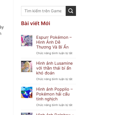
Bài viết Mới
ày
n
Espurr Pokémon –
Hình Ảnh Dễ
Thương Và Bí Ẩn
ở
Chức năng bình luận bị tắt
Espurr
Pokémon
Hình ảnh Lusamine
–
với thần thái bí ẩn
Hình
khó đoán
Ảnh
ở
Chức năng bình luận bị tắt
Dễ
Hình
Thương
ảnh
Và
Hình ảnh Popplio –
Lusamine
Bí
Pokémon hải cẩu
với
Ẩn
tinh nghịch
thần
ở
Chức năng bình luận bị tắt
thái
Hình
bí
ảnh
ẩn