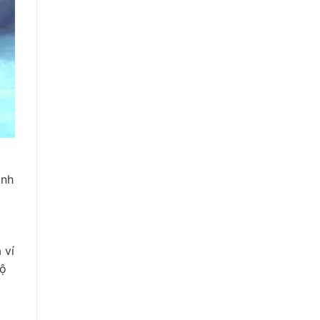
ành
 ví
lộ