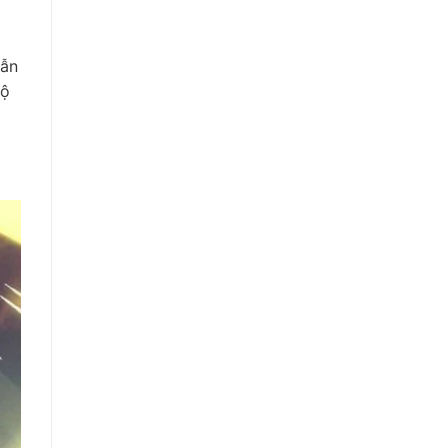
hẫn
độ