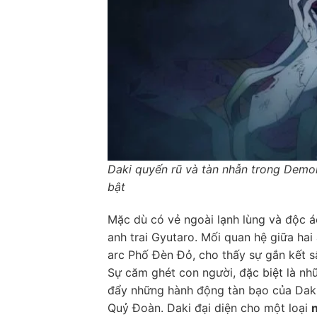
Daki quyến rũ và tàn nhẫn trong Demon
bật
Mặc dù có vẻ ngoài lạnh lùng và độc á
anh trai Gyutaro. Mối quan hệ giữa ha
arc Phố Đèn Đỏ, cho thấy sự gắn kết sâ
Sự căm ghét con người, đặc biệt là nh
đẩy những hành động tàn bạo của Daki,
Quỷ Đoàn. Daki đại diện cho một loại