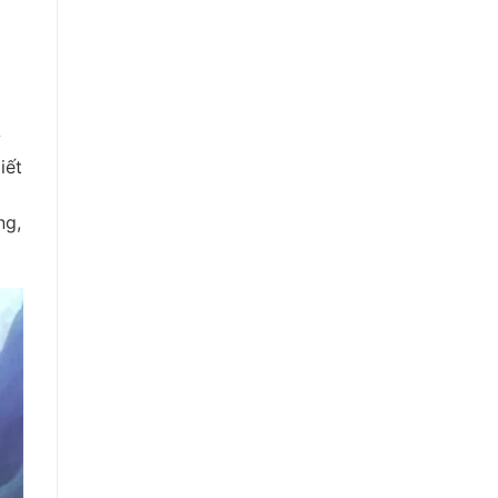
iết
ng,