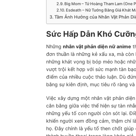
Big Mom – Tứ Hoàng Tham Lam (One P
Esdeath – Nữ Tướng Băng Giá Khát Má
Tầm Ảnh Hưởng của Nhân Vật Phản Di
Sức Hấp Dẫn Khó Cưỡng
Những
nhân vật phản diện nữ anime
t
đơn thuần là những kẻ xấu xa, mà còn 
những khát vọng bị bóp méo hoặc những
vượt trội kết hợp với sức mạnh tàn bạo
điểm của nhiều cuộc thảo luận. Dù đứn
bằng sự kiên định, mục tiêu rõ ràng và
Việc xây dựng một nhân vật phản diện n
cân bằng giữa việc thể hiện sự tàn nhẫ
những yếu tố con người còn sót lại. Đ
khiến người xem đồng cảm, thậm chí l
họ. Đây chính là yếu tố then chốt giúp