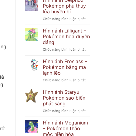
Hình ảnh Delphox –
Popplio
khó
Pokémon phù thủy
–
đoán
lửa huyền bí
Pokémon
ở
Chức năng bình luận bị tắt
hải
Hình
cẩu
ảnh
tinh
Hình ảnh Lilligant –
Delphox
nghịch
Pokémon hoa duyên
–
dáng
Pokémon
ông
ở
Chức năng bình luận bị tắt
phù
Hình
thủy
ảnh
lửa
Hình ảnh Froslass –
Lilligant
huyền
Pokémon băng ma
–
bí
lạnh lẽo
Pokémon
iả
ở
Chức năng bình luận bị tắt
hoa
g.
Hình
duyên
ảnh
dáng
Hình ảnh Staryu –
Froslass
Pokémon sao biển
i
–
phát sáng
Pokémon
ở
Chức năng bình luận bị tắt
băng
Hình
ma
a
ảnh
lạnh
Hình ảnh Meganium
Staryu
lẽo
– Pokémon thảo
rở
–
mộc hiền hòa