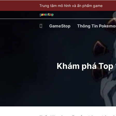
Bỏ
Trung tâm mô hình và ấn phẩm game
qua
T
nội
ki
dung
GameStop
Thông Tin Pokemo
Khám phá Top 