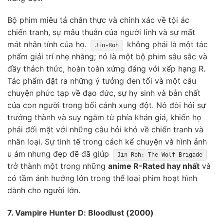
Bộ phim miêu tả chân thực và chính xác về tội ác
chiến tranh, sự mâu thuẫn của người lính và sự mất
mát nhân tính của họ.
không phải là một tác
Jin-Roh
phẩm giải trí nhẹ nhàng; nó là một bộ phim sâu sắc và
đầy thách thức, hoàn toàn xứng đáng với xếp hạng R.
Tác phẩm đặt ra những ý tưởng đen tối và một câu
chuyện phức tạp về đạo đức, sự hy sinh và bản chất
của con người trong bối cảnh xung đột. Nó đòi hỏi sự
trưởng thành và suy ngẫm từ phía khán giả, khiến họ
phải đối mặt với những câu hỏi khó về chiến tranh và
nhân loại. Sự tinh tế trong cách kể chuyện và hình ảnh
u ám nhưng đẹp đẽ đã giúp
Jin-Roh: The Wolf Brigade
trở thành một trong những
anime R-Rated hay nhất
và
có tầm ảnh hưởng lớn trong thể loại phim hoạt hình
dành cho người lớn.
7. Vampire Hunter D: Bloodlust (2000)