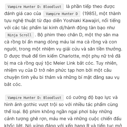
là phần tiếp theo được
Vampire Hunter D: Bloodlust
đánh giá cao của
(1985), một thành
Vampire Hunter D
tựu nghệ thuật từ đạo diễn Yoshiaki Kawajiri, nổi tiếng
với các tác phẩm lai kinh dị/hành động tàn bạo như
. Bộ phim theo chân D, một thợ săn ma
Ninja Scroll
cà rồng bí ẩn mang dòng máu lai ma cà rồng và con
người, trong một nhiệm vụ giải cứu và săn tiền thưởng.
D được thuê để tìm kiếm Charlotte, một phụ nữ trẻ đã
bị ma cà rồng quý tộc Meier Link bắt cóc. Tuy nhiên,
nhiệm vụ của D trở nên phức tạp hơn bởi một câu
chuyện tình yêu bi thảm và những bí mật đằng sau vụ
bắt cóc.
có cường độ bạo lực và
Vampire Hunter D: Bloodlust
hình ảnh gothic vượt trội so với nhiều tác phẩm cùng
thể loại. Bộ phim không ngần ngại phơi bày những
cảnh tượng ghê rợn, máu me và những cuộc chiến đấu
khốc liệt. Nó xứng đáng với xếp hạng R và tiếp tục mở