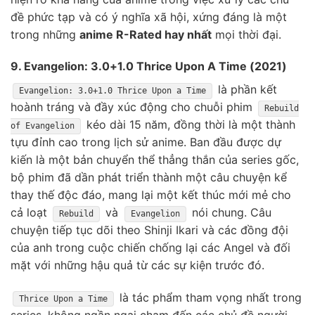
đề phức tạp và có ý nghĩa xã hội, xứng đáng là một
trong những
anime R-Rated hay nhất
mọi thời đại.
9. Evangelion: 3.0+1.0 Thrice Upon A Time (2021)
là phần kết
Evangelion: 3.0+1.0 Thrice Upon a Time
hoành tráng và đầy xúc động cho chuỗi phim
Rebuild
kéo dài 15 năm, đồng thời là một thành
of Evangelion
tựu đỉnh cao trong lịch sử anime. Ban đầu được dự
kiến là một bản chuyển thể thẳng thắn của series gốc,
bộ phim đã dần phát triển thành một câu chuyện kể
thay thế độc đáo, mang lại một kết thúc mới mẻ cho
cả loạt
và
nói chung. Câu
Rebuild
Evangelion
chuyện tiếp tục dõi theo Shinji Ikari và các đồng đội
của anh trong cuộc chiến chống lại các Angel và đối
mặt với những hậu quả từ các sự kiện trước đó.
là tác phẩm tham vọng nhất trong
Thrice Upon a Time