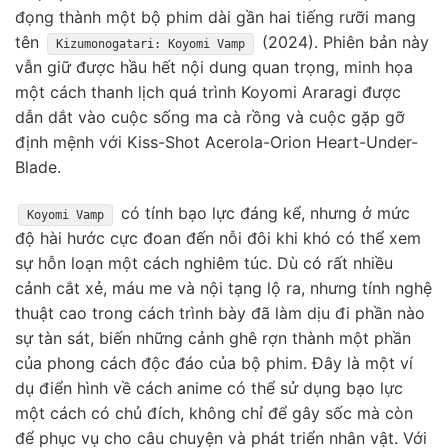
đọng thành một bộ phim dài gần hai tiếng rưỡi mang
tên
(2024). Phiên bản này
Kizumonogatari: Koyomi Vamp
vẫn giữ được hầu hết nội dung quan trọng, minh họa
một cách thanh lịch quá trình Koyomi Araragi được
dẫn dắt vào cuộc sống ma cà rồng và cuộc gặp gỡ
định mệnh với Kiss-Shot Acerola-Orion Heart-Under-
Blade.
có tính bạo lực đáng kể, nhưng ở mức
Koyomi Vamp
độ hài hước cực đoan đến nỗi đôi khi khó có thể xem
sự hỗn loạn một cách nghiêm túc. Dù có rất nhiều
cảnh cắt xẻ, máu me và nội tạng lộ ra, nhưng tính nghệ
thuật cao trong cách trình bày đã làm dịu đi phần nào
sự tàn sát, biến những cảnh ghê rợn thành một phần
của phong cách độc đáo của bộ phim. Đây là một ví
dụ điển hình về cách anime có thể sử dụng bạo lực
một cách có chủ đích, không chỉ để gây sốc mà còn
để phục vụ cho câu chuyện và phát triển nhân vật. Với