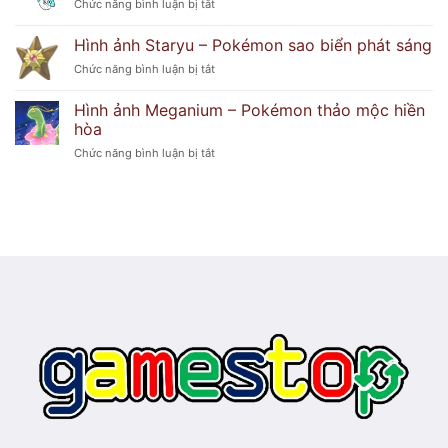
ở
Chức năng bình luận bị tắt
–
lửa
Hình
Pokémon
huyền
ảnh
hoa
Hình ảnh Staryu – Pokémon sao biển phát sáng
bí
Froslass
duyên
ở
Chức năng bình luận bị tắt
–
dáng
Hình
Pokémon
ảnh
băng
Hình ảnh Meganium – Pokémon thảo mộc hiền
Staryu
ma
hòa
–
lạnh
ở
Chức năng bình luận bị tắt
Pokémon
lẽo
Hình
sao
ảnh
biển
Meganium
phát
–
sáng
Pokémon
thảo
mộc
hiền
hòa