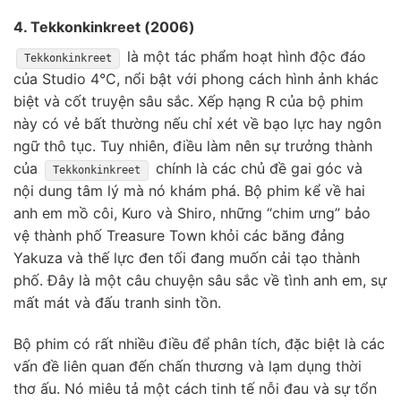
4. Tekkonkinkreet (2006)
là một tác phẩm hoạt hình độc đáo
Tekkonkinkreet
của Studio 4°C, nổi bật với phong cách hình ảnh khác
biệt và cốt truyện sâu sắc. Xếp hạng R của bộ phim
này có vẻ bất thường nếu chỉ xét về bạo lực hay ngôn
ngữ thô tục. Tuy nhiên, điều làm nên sự trưởng thành
của
chính là các chủ đề gai góc và
Tekkonkinkreet
nội dung tâm lý mà nó khám phá. Bộ phim kể về hai
anh em mồ côi, Kuro và Shiro, những “chim ưng” bảo
vệ thành phố Treasure Town khỏi các băng đảng
Yakuza và thế lực đen tối đang muốn cải tạo thành
phố. Đây là một câu chuyện sâu sắc về tình anh em, sự
mất mát và đấu tranh sinh tồn.
Bộ phim có rất nhiều điều để phân tích, đặc biệt là các
vấn đề liên quan đến chấn thương và lạm dụng thời
thơ ấu. Nó miêu tả một cách tinh tế nỗi đau và sự tổn