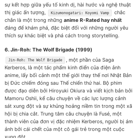
sự kết hợp giữa yếu tố kinh dị, hài hước và nghệ thuật
thị giác ấn tượng,
chắc
Kizumonogatari: Koyomi Vamp
chắn là một trong những
anime R-Rated hay nhất
đáng để khám phá, đặc biệt đối với những người yêu
thích sự khác biệt và phá cách trong storytelling.
6. Jin-Roh: The Wolf Brigade (1999)
, một phần của Saga
Jin-Roh: The Wolf Brigade
Kerberos, là một tác phẩm kinh điển của điện ảnh
anime, lấy bối cảnh một thế giới thay thế nơi Nhật Bản
bị Đức chiếm đóng sau Thế chiến thứ hai. Bộ phim
được đạo diễn bởi Hiroyuki Okiura và viết kịch bản bởi
Mamoru Oshii, kể câu chuyện về các lực lượng cảnh
sát xung đột và sự khủng hoảng niềm tin trong một xã
hội bị chia cắt. Trung tâm câu chuyện là Fusé, một
thành viên của đơn vị đặc nhiệm Kerberos, người bị ám
ảnh bởi cái chết của một cô gái trẻ trong một cuộc
xung đột.