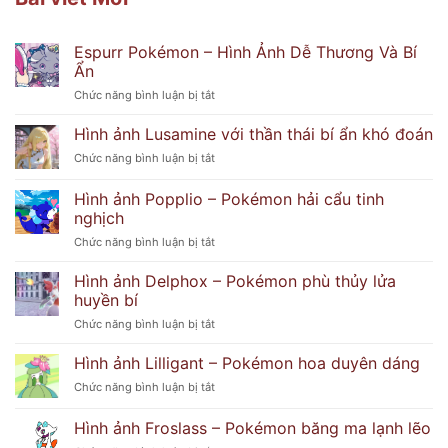
Espurr Pokémon – Hình Ảnh Dễ Thương Và Bí
Ẩn
ở
Chức năng bình luận bị tắt
Espurr
Pokémon
Hình ảnh Lusamine với thần thái bí ẩn khó đoán
–
ở
Chức năng bình luận bị tắt
Hình
Hình
Ảnh
ảnh
Hình ảnh Popplio – Pokémon hải cẩu tinh
Dễ
Lusamine
Thương
nghịch
với
Và
ở
Chức năng bình luận bị tắt
thần
Bí
Hình
thái
Ẩn
ảnh
bí
Hình ảnh Delphox – Pokémon phù thủy lửa
Popplio
ẩn
huyền bí
–
khó
ở
Chức năng bình luận bị tắt
Pokémon
đoán
Hình
hải
ảnh
Hình ảnh Lilligant – Pokémon hoa duyên dáng
cẩu
Delphox
tinh
ở
Chức năng bình luận bị tắt
–
nghịch
Hình
Pokémon
ảnh
Hình ảnh Froslass – Pokémon băng ma lạnh lẽo
phù
Lilligant
thủy