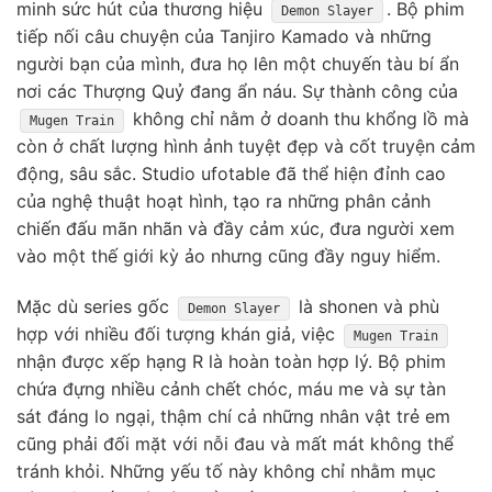
minh sức hút của thương hiệu
. Bộ phim
Demon Slayer
tiếp nối câu chuyện của Tanjiro Kamado và những
người bạn của mình, đưa họ lên một chuyến tàu bí ẩn
nơi các Thượng Quỷ đang ẩn náu. Sự thành công của
không chỉ nằm ở doanh thu khổng lồ mà
Mugen Train
còn ở chất lượng hình ảnh tuyệt đẹp và cốt truyện cảm
động, sâu sắc. Studio ufotable đã thể hiện đỉnh cao
của nghệ thuật hoạt hình, tạo ra những phân cảnh
chiến đấu mãn nhãn và đầy cảm xúc, đưa người xem
vào một thế giới kỳ ảo nhưng cũng đầy nguy hiểm.
Mặc dù series gốc
là shonen và phù
Demon Slayer
hợp với nhiều đối tượng khán giả, việc
Mugen Train
nhận được xếp hạng R là hoàn toàn hợp lý. Bộ phim
chứa đựng nhiều cảnh chết chóc, máu me và sự tàn
sát đáng lo ngại, thậm chí cả những nhân vật trẻ em
cũng phải đối mặt với nỗi đau và mất mát không thể
tránh khỏi. Những yếu tố này không chỉ nhằm mục