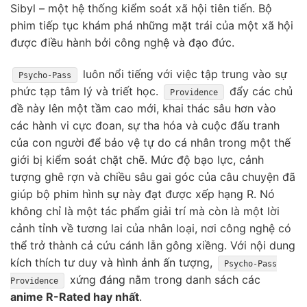
Sibyl – một hệ thống kiểm soát xã hội tiên tiến. Bộ
phim tiếp tục khám phá những mặt trái của một xã hội
được điều hành bởi công nghệ và đạo đức.
luôn nổi tiếng với việc tập trung vào sự
Psycho-Pass
phức tạp tâm lý và triết học.
đẩy các chủ
Providence
đề này lên một tầm cao mới, khai thác sâu hơn vào
các hành vi cực đoan, sự tha hóa và cuộc đấu tranh
của con người để bảo vệ tự do cá nhân trong một thế
giới bị kiểm soát chặt chẽ. Mức độ bạo lực, cảnh
tượng ghê rợn và chiều sâu gai góc của câu chuyện đã
giúp bộ phim hình sự này đạt được xếp hạng R. Nó
không chỉ là một tác phẩm giải trí mà còn là một lời
cảnh tỉnh về tương lai của nhân loại, nơi công nghệ có
thể trở thành cả cứu cánh lẫn gông xiềng. Với nội dung
kích thích tư duy và hình ảnh ấn tượng,
Psycho-Pass
xứng đáng nằm trong danh sách các
Providence
anime R-Rated hay nhất
.