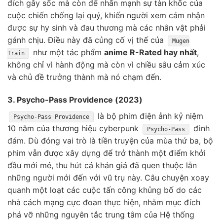
đích gây sốc mà còn để nhấn mạnh sự tàn khốc của
cuộc chiến chống lại quỷ, khiến người xem cảm nhận
được sự hy sinh và đau thương mà các nhân vật phải
gánh chịu. Điều này đã củng cố vị thế của
Mugen
như một tác phẩm
anime R-Rated hay nhất
,
Train
không chỉ vì hành động mà còn vì chiều sâu cảm xúc
và chủ đề trưởng thành mà nó chạm đến.
3. Psycho-Pass Providence (2023)
là bộ phim điện ảnh kỷ niệm
Psycho-Pass Providence
10 năm của thương hiệu cyberpunk
đình
Psycho-Pass
đám. Dù đóng vai trò là tiền truyện của mùa thứ ba, bộ
phim vẫn được xây dựng để trở thành một điểm khởi
đầu mới mẻ, thu hút cả khán giả đã quen thuộc lẫn
những người mới đến với vũ trụ này. Câu chuyện xoay
quanh một loạt các cuộc tấn công khủng bố do các
nhà cách mạng cực đoan thực hiện, nhằm mục đích
phá vỡ những nguyên tắc trung tâm của Hệ thống