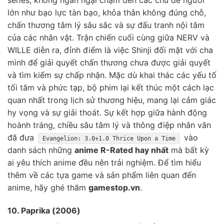
series, không ngần ngại chạm đến các chủ đề người
lớn như bạo lực tàn bạo, khỏa thân không đúng chỗ,
chấn thương tâm lý sâu sắc và sự đấu tranh nội tâm
của các nhân vật. Trận chiến cuối cùng giữa NERV và
WILLE diễn ra, đỉnh điểm là việc Shinji đối mặt với cha
mình để giải quyết chấn thương chưa được giải quyết
và tìm kiếm sự chấp nhận. Mặc dù khai thác các yếu tố
tối tăm và phức tạp, bộ phim lại kết thúc một cách lạc
quan nhất trong lịch sử thương hiệu, mang lại cảm giác
hy vọng và sự giải thoát. Sự kết hợp giữa hành động
hoành tráng, chiều sâu tâm lý và thông điệp nhân văn
đã đưa
vào
Evangelion: 3.0+1.0 Thrice Upon a Time
danh sách những
anime R-Rated hay nhất
mà bất kỳ
ai yêu thích anime đều nên trải nghiệm. Để tìm hiểu
thêm về các tựa game và sản phẩm liên quan đến
anime, hãy ghé thăm
gamestop.vn
.
10. Paprika (2006)