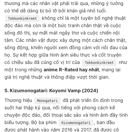
thương mà các nhân vật phải trải qua, những ý tưởng
có thể dễ dàng bị bỏ lỡ bởi khán giả nhỏ tuổi.
không chỉ là một tuyên bố nghệ thuật
Tekkonkinkreet
độc đáo mà còn là một bức tranh chân thật về cuộc
sống đô thị, sự mất mát ngây thơ và cuộc chiến nội
tâm. Các nhân vật được xây dựng một cách chân thật,
sống động, khiến người xem đồng cảm với nỗi đau của
họ. Sự kết hợp giữa hình ảnh siêu thực và cốt truyện
có chiều sâu đã củng cố vị trí của
như
Tekkonkinkreet
một trong những
anime R-Rated hay nhất
, mang lại
giá trị nghệ thuật và thông điệp vượt thời gian.
5. Kizumonogatari: Koyomi Vamp (2024)
Thương hiệu
đã phát triển ổn định trong
Monogatari
suốt hai thập kỷ qua, nổi tiếng với phong cách kể
chuyện độc đáo, đối thoại sắc sảo và hình ảnh đầy tính
biểu tượng. Bộ ba phim
, ban đầu
Kizumonogatari
được phát hành vào năm 2016 và 2017, đã được cô