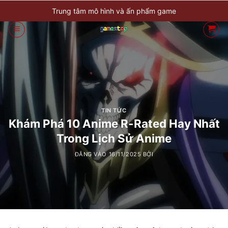
Bỏ
Trung tâm mô hình và ấn phẩm game
qua
nội
dung
TIN TỨC
Khám Phá 10 Anime R-Rated Hay Nhất
Trong Lịch Sử Anime
ĐĂNG VÀO
16/11/2025
BỞI