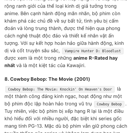
rộng ranh giới của thể loại kinh dị giả tưởng trong
anime. Bên cạnh hành động mãn nhãn, bộ phim còn
khám phá các chủ đề về sự bất tử, tình yêu bị cấm
đoán và lòng trung thành, được thể hiện qua phong
cách nghệ thuật độc đáo và thiết kế nhân vật ấn
tượng. Với sự kết hợp hoàn hảo giữa hành động, kinh
dị và cốt truyện sâu sắc,
Vampire Hunter D: Bloodlust
được xem là một trong những
anime R-Rated hay
nhất
và là một kiệt tác của Kawajiri.
8. Cowboy Bebop: The Movie (2001)
là
Cowboy Bebop: The Movie: Knockin' On Heaven's Door
một thành công đáng kinh ngạc, hoạt động như một
bộ phim độc lập hoàn hảo trong vũ trụ
.
Cowboy Bebop
Tuy nhiên, việc bộ phim bị xếp hạng R lại là một điều
khó hiểu đối với nhiều người, đặc biệt khi series gốc
mang tính PG-13. Mặc dù bộ phim vẫn giữ phong cách