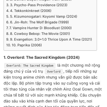
3. Psycho-Pass Providence (2023)
4. Tekkonkinkreet (2006)
5. Kizumonogatari: Koyomi Vamp (2024)
6. Jin-Roh: The Wolf Brigade (1999)
7. Vampire Hunter D: Bloodlust (2000)
8. Cowboy Bebop: The Movie (2001)
9. Evangelion: 3.0+1.0 Thrice Upon A Time (2021)
10. Paprika (2006)
1. Overlord: The Sacred Kingdom (2024)
là một chương mở rộng
Overlord: The Sacred Kingdom
đáng chú ý của vũ trụ
, tiếp nối những sự
Overlord
kiện trong anime chính nhưng vẫn giữ được bản sắc
độc lập. Bộ phim tập trung vào sự cuồng vọng và cái
tôi thao túng của nhân vật chính Ainz Ooal Gown, một
chúa tể bất tử với sức mạnh khủng khiếp. Câu chuyện
đào sâu vào khía cạnh đen tối của quyền lực, nơi
những quyết định của Ainz tác động trực tiếp đến số