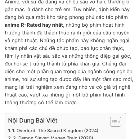
Anime, với sự đa dạng và chiều sâu vô hạn, thường bị
gắn mác là dành cho trẻ em. Tuy nhiên, định kiến này
đang bỏ qua một kho tàng phong phú các tác phẩm
anime R-Rated hay nhất
, những bộ phim hoạt hình
trưởng thành đã thách thức ranh giới của câu chuyện
và nghệ thuật. Những tác phẩm này không ngần ngại
khám phá các chủ đề phức tạp, bạo lực chân thực,
tâm lý nhân vật sâu sắc và những thông điệp gai góc,
đòi hỏi sự trưởng thành từ phía khán giả. Chúng đại
diện cho một phần quan trọng của ngành công nghiệp
anime, nơi sự sáng tạo được đẩy lên một tầm cao mới,
mang lại trải nghiệm xem đáng nhớ và có giá trị nghệ
thuật cao, vượt xa những gì một bộ phim hoạt hình
thông thường có thể làm được.
Nội Dung Bài Viết
1. Overlord: The Sacred Kingdom (2024)
2. Demon Slayer: Mugen Train (2020)