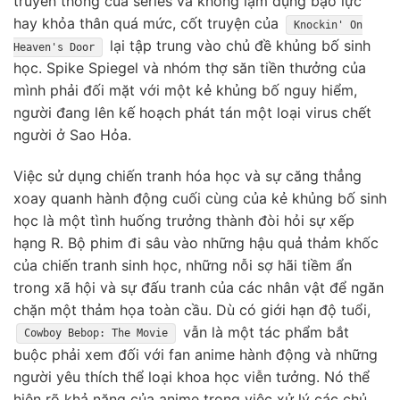
truyền thống của series và không lạm dụng bạo lực
hay khỏa thân quá mức, cốt truyện của
Knockin' On
lại tập trung vào chủ đề khủng bố sinh
Heaven's Door
học. Spike Spiegel và nhóm thợ săn tiền thưởng của
mình phải đối mặt với một kẻ khủng bố nguy hiểm,
người đang lên kế hoạch phát tán một loại virus chết
người ở Sao Hỏa.
Việc sử dụng chiến tranh hóa học và sự căng thẳng
xoay quanh hành động cuối cùng của kẻ khủng bố sinh
học là một tình huống trưởng thành đòi hỏi sự xếp
hạng R. Bộ phim đi sâu vào những hậu quả thảm khốc
của chiến tranh sinh học, những nỗi sợ hãi tiềm ẩn
trong xã hội và sự đấu tranh của các nhân vật để ngăn
chặn một thảm họa toàn cầu. Dù có giới hạn độ tuổi,
vẫn là một tác phẩm bắt
Cowboy Bebop: The Movie
buộc phải xem đối với fan anime hành động và những
người yêu thích thể loại khoa học viễn tưởng. Nó thể
hiện rõ khả năng của anime trong việc xử lý các chủ